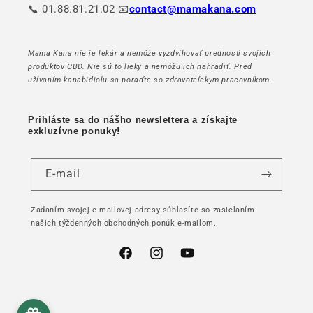
📞 01.88.81.21.02 📧
contact@mamakana.com
Mama Kana nie je lekár a nemôže vyzdvihovať prednosti svojich
produktov CBD. Nie sú to lieky a nemôžu ich nahradiť. Pred
užívaním kanabidiolu sa poraďte so zdravotníckym pracovníkom.
Prihláste sa do nášho newslettera a získajte
exkluzívne ponuky!
E-mail
Zadaním svojej e-mailovej adresy súhlasíte so zasielaním
našich týždenných obchodných ponúk e-mailom.
Facebook
Instagram
YouTube