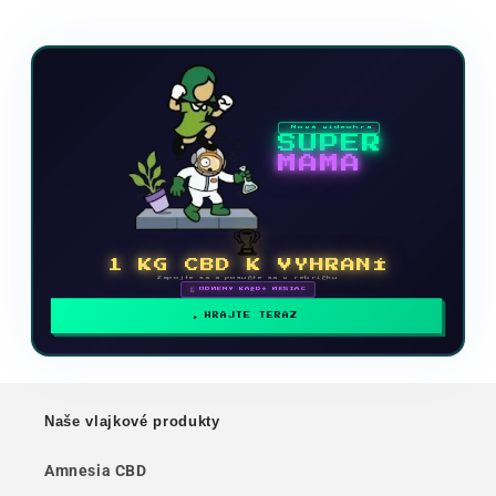
Nová videohra
SUPER
MAMA
🏆
1 KG CBD K VYHRANÍ
Zapojte sa a posuňte sa v rebríčku
🗓 ODMENY KAŽDÝ MESIAC
HRAJTE TERAZ
Naše vlajkové produkty
Amnesia CBD