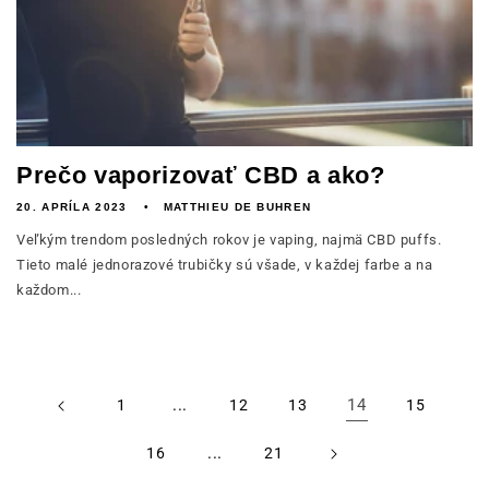
Prečo vaporizovať CBD a ako?
20. APRÍLA 2023
MATTHIEU DE BUHREN
Veľkým trendom posledných rokov je vaping, najmä CBD puffs.
Tieto malé jednorazové trubičky sú všade, v každej farbe a na
každom...
...
14
1
12
13
15
...
16
21