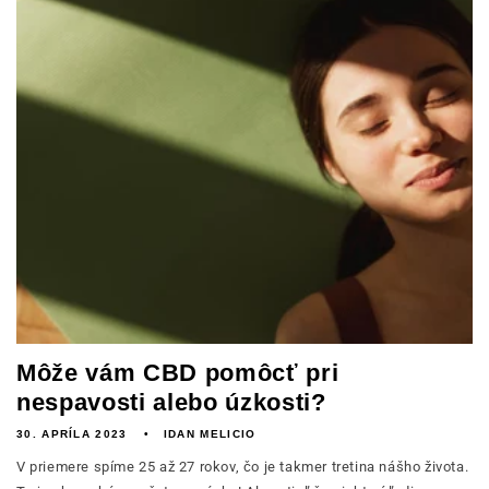
Môže vám CBD pomôcť pri
nespavosti alebo úzkosti?
30. APRÍLA 2023
IDAN MELICIO
V priemere spíme 25 až 27 rokov, čo je takmer tretina nášho života.