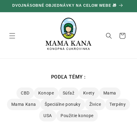
Ignorovať
100 G ZADARMO ZA KAŽDÝCH 100 € NÁKUPU 🔥
a prejsť
na obsah
Košík
PODĽA TÉMY :
CBD
Konope
Súťaž
Kvety
Mama
Mama Kana
Špeciálne ponuky
Živice
Terpény
USA
Použitie konope