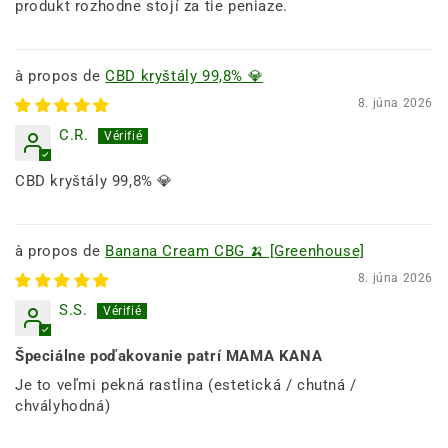
produkt rozhodne stojí za tie peniaze.
CBD kryštály 99,8% 💎
8. júna 2026
C.R.
CBD kryštály 99,8% 💎
Banana Cream CBG 🍌 [Greenhouse]
8. júna 2026
S.S.
Špeciálne poďakovanie patrí MAMA KANA
Je to veľmi pekná rastlina (estetická / chutná /
chvályhodná)