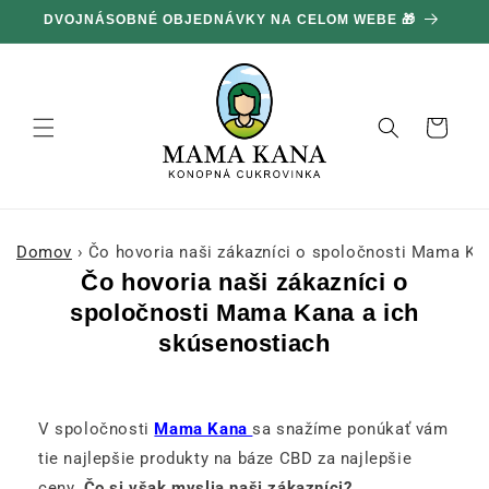
Ignorovať
100 G ZADARMO ZA KAŽDÝCH 100 € NÁKUPU 🔥
a prejsť
na obsah
Košík
Domov
›
Čo hovoria naši zákazníci o spoločnosti Mama Ka
Čo hovoria naši zákazníci o
spoločnosti Mama Kana a ich
skúsenostiach
V spoločnosti
Mama Kana
sa snažíme ponúkať vám
tie najlepšie produkty na báze CBD za najlepšie
ceny.
Čo si však myslia naši zákazníci?