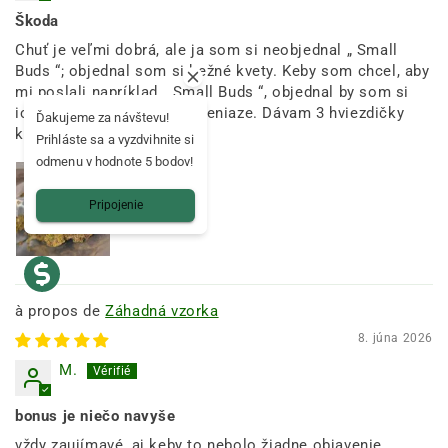
Škoda
Chuť je veľmi dobrá, ale ja som si neobjednal „ Small
Buds “; objednal som si bežné kvety. Keby som chcel, aby
mi poslali napríklad „ Small Buds “, objednal by som si
ich sám a ušetril by som peniaze. Dávam 3 hviezdičky
Ďakujeme za návštevu!
kvôli veľkosti kvetu.
Prihláste sa a vyzdvihnite si
odmenu v hodnote 5 bodov!
Pripojenie
Záhadná vzorka
8. júna 2026
M.
bonus je niečo navyše
vždy zaujímavé, aj keby to nebolo žiadne objavenie