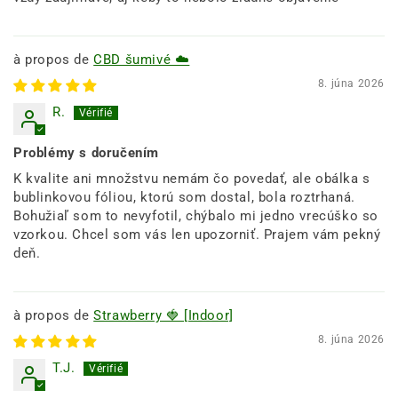
CBD šumivé ☁️
8. júna 2026
R.
Problémy s doručením
K kvalite ani množstvu nemám čo povedať, ale obálka s
bublinkovou fóliou, ktorú som dostal, bola roztrhaná.
Bohužiaľ som to nevyfotil, chýbalo mi jedno vrecúško so
vzorkou. Chcel som vás len upozorniť. Prajem vám pekný
deň.
Strawberry 🍓 [Indoor]
8. júna 2026
T.J.