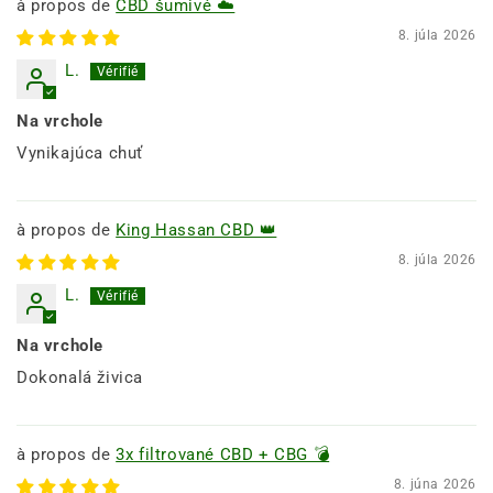
CBD šumivé ☁️
8. júla 2026
L.
Na vrchole
Vynikajúca chuť
King Hassan CBD 👑
8. júla 2026
L.
Na vrchole
Dokonalá živica
3x filtrované CBD + CBG 💣
8. júna 2026