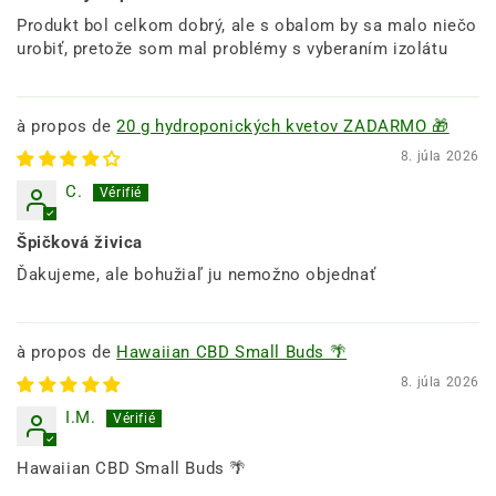
Produkt bol celkom dobrý, ale s obalom by sa malo niečo
urobiť, pretože som mal problémy s vyberaním izolátu
20 g hydroponických kvetov ZADARMO 🎁
8. júla 2026
C.
Špičková živica
Ďakujeme, ale bohužiaľ ju nemožno objednať
Hawaiian CBD Small Buds 🌴
8. júla 2026
I.M.
Hawaiian CBD Small Buds 🌴