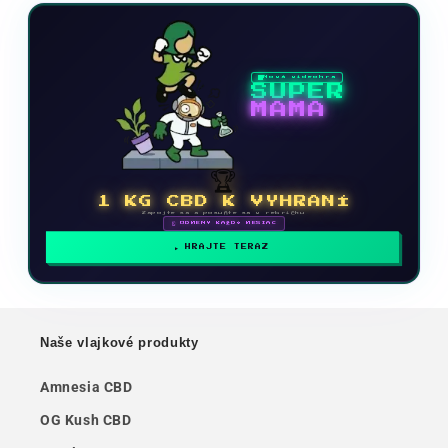
Nová videohra
SUPER
MAMA
🏆
1 KG CBD K VYHRANÍ
Zapojte sa a posuňte sa v rebríčku
🗓 ODMENY KAŽDÝ MESIAC
HRAJTE TERAZ
Naše vlajkové produkty
Amnesia CBD
OG Kush CBD