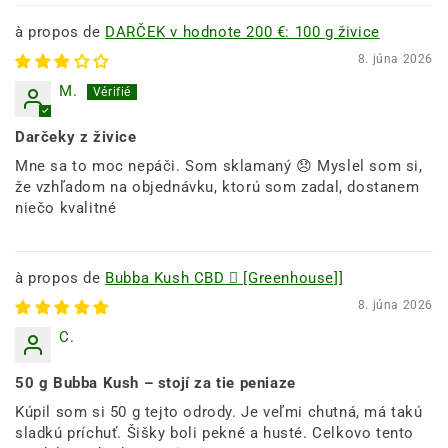
DARČEK v hodnote 200 €: 100 g živice
8. júna 2026
M.
Darčeky z živice
Mne sa to moc nepáči. Som sklamaný 😞 Myslel som si,
že vzhľadom na objednávku, ktorú som zadal, dostanem
niečo kvalitné
Bubba Kush CBD 🺧 [Greenhouse]]
8. júna 2026
C.
50 g Bubba Kush – stojí za tie peniaze
Kúpil som si 50 g tejto odrody. Je veľmi chutná, má takú
sladkú príchuť. Šišky boli pekné a husté. Celkovo tento