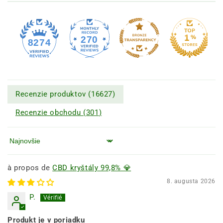
270
8274
Recenzie produktov (
16627
)
Recenzie obchodu (
301
)
Zoradiť podľa
CBD kryštály 99,8% 💎
8. augusta 2026
P.
Produkt je v poriadku