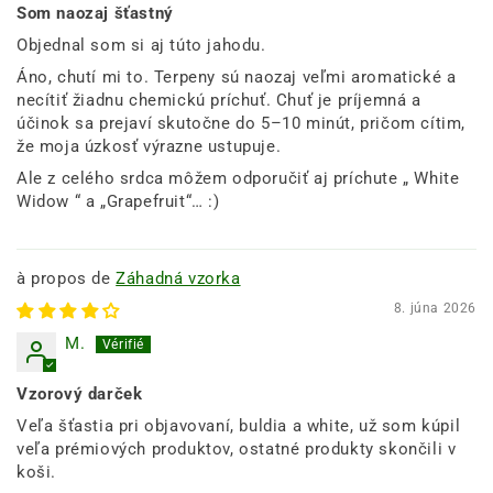
Som naozaj šťastný
Objednal som si aj túto jahodu.
Áno, chutí mi to. Terpeny sú naozaj veľmi aromatické a
necítiť žiadnu chemickú príchuť. Chuť je príjemná a
účinok sa prejaví skutočne do 5–10 minút, pričom cítim,
že moja úzkosť výrazne ustupuje.
Ale z celého srdca môžem odporučiť aj príchute „ White
Widow “ a „Grapefruit“… :)
Záhadná vzorka
8. júna 2026
M.
Vzorový darček
Veľa šťastia pri objavovaní, buldia a white, už som kúpil
veľa prémiových produktov, ostatné produkty skončili v
koši.