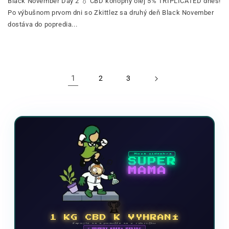
Black November Day 2 💧 CBD konopný olej 5% TRIPLICATED dnes!
Po výbušnom prvom dni so Zkittlez sa druhý deň Black November
dostáva do popredia...
1
2
3
Nová videohra
SUPER
MAMA
🏆
1 KG CBD K VYHRANÍ
Zapojte sa a posuňte sa v rebríčku
🗓 ODMENY KAŽDÝ MESIAC