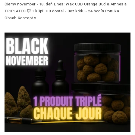
Čierny november - 18. deň Dnes: Wax CBD Orange Bud & Amnesia
TRIPLATES 💥 1 kúpil = 3 dostal - Bez kódu - 24 hodín Ponuka
Obsah Koncept v...