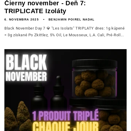
Čierny november - Deň 7:
TRIPLICATE Izoláty
6. NOVEMBRA 2025
BENJAMIN POIREL NADAL
Black November Day 7 💎 "Les Isolats" TRIPLATY dnes: 1g kúpené
= 3g získané Po Zkittlez, 5% Oil, Le Mousseux, L.A. Cali, Pré-Roll...