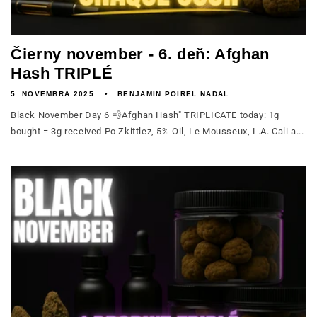
Čierny november - 6. deň: Afghan
Hash TRIPLÉ
5. NOVEMBRA 2025
BENJAMIN POIREL NADAL
Black November Day 6 💨Afghan Hash" TRIPLICATE today: 1g
bought = 3g received Po Zkittlez, 5% Oil, Le Mousseux, L.A. Cali a...