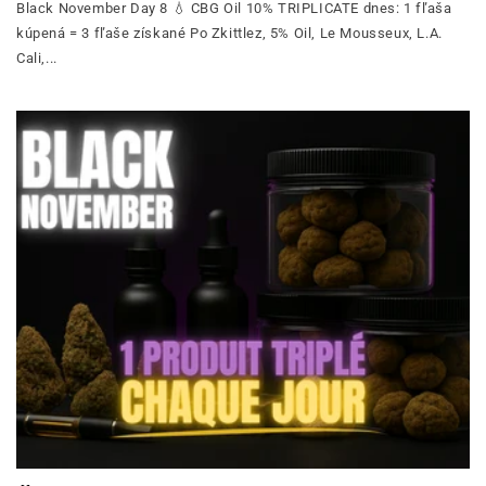
Black November Day 8 💧 CBG Oil 10% TRIPLICATE dnes: 1 fľaša
kúpená = 3 fľaše získané Po Zkittlez, 5% Oil, Le Mousseux, L.A.
Cali,...