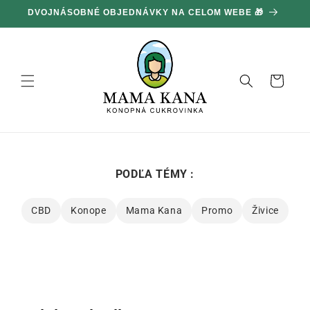
Ignorovať
100 G ZADARMO ZA KAŽDÝCH 100 € NÁKUPU 🔥
a prejsť
na obsah
Košík
PODĽA TÉMY :
CBD
Konope
Mama Kana
Promo
Živice