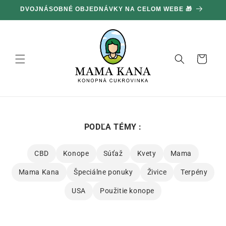
Ignorovať
100 G ZADARMO ZA KAŽDÝCH 100 € NÁKUPU 🔥
a prejsť
na obsah
Košík
PODĽA TÉMY :
CBD
Konope
Súťaž
Kvety
Mama
Mama Kana
Špeciálne ponuky
Živice
Terpény
USA
Použitie konope