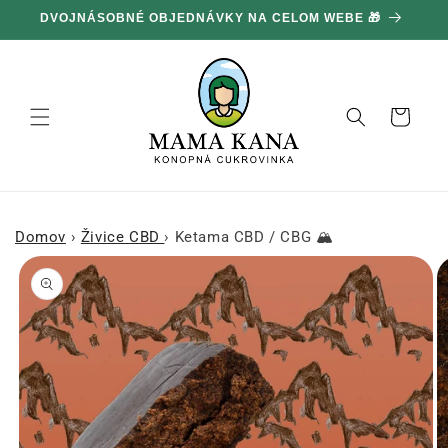
Ignorovať
a prejsť
na obsah
Košík
Domov
›
Živice CBD
›
Ketama CBD / CBG 🏔
Prejsť na
informácie
o produkte