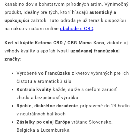
kanabinoidov a bohatstvom prírodných aróm. Výnimočný
produkt, ideálny pre tých, ktorí hľadajú
autentický a
upokojujúci
zážitok. Táto odroda je už teraz k dispozícii
na nákup v našom online
obchode s CBD
.
Keď si kúpite Ketama CBD / CBG Mama Kana
, získate aj
výhody kvality a spoľahlivosti
uznávanej francúzskej
značky
:
Vyrobené
vo Francúzsku
z kvetov vybraných pre ich
čistotu a aromatickú silu.
Kontrola kvality
každej šarže s cieľom zaručiť
zhodu a bezpečnosť výrobku.
Rýchle, diskrétne doručenie
, pripravené do 24 hodín
v neutrálnych balíkoch.
Zásielky po celej Európe
vrátane Slovensko,
Belgicka a Luxemburska.