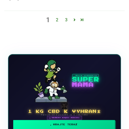
1
2
3
Nová videohra
SUPER
MAMA
🏆
1 KG CBD K VYHRANÍ
Zapojte sa a posuňte sa v rebríčku
🗓 ODMENY KAŽDÝ MESIAC
HRAJTE TERAZ