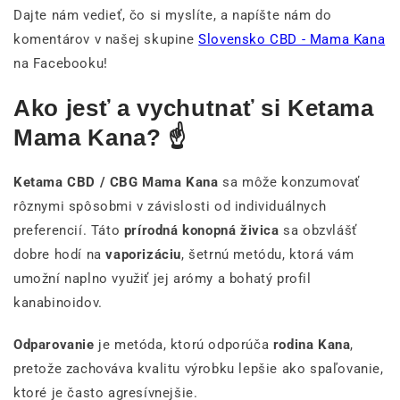
Dajte nám vedieť, čo si myslíte, a napíšte nám do
komentárov v našej skupine
Slovensko CBD - Mama Kana
na Facebooku!
Ako jesť a vychutnať si Ketama
Mama Kana? ☝️
Ketama CBD / CBG Mama Kana
sa môže konzumovať
rôznymi spôsobmi v závislosti od individuálnych
preferencií. Táto
prírodná konopná živica
sa obzvlášť
dobre hodí na
vaporizáciu
, šetrnú metódu, ktorá vám
umožní naplno využiť jej arómy a bohatý profil
kanabinoidov.
Odparovanie
je metóda, ktorú odporúča
rodina Kana
,
pretože zachováva kvalitu výrobku lepšie ako spaľovanie,
ktoré je často agresívnejšie.