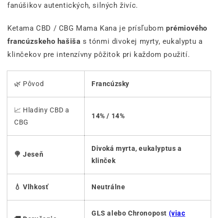
fanúšikov autentických, silných živíc.
Ketama CBD / CBG Mama Kana je prísľubom
prémiového
francúzskeho hašiša
s tónmi divokej myrty, eukalyptu a
klinčekov pre intenzívny pôžitok pri každom použití.
🌿 Pôvod
Francúzsky
📈 Hladiny CBD a
14% / 14%
CBG
Divoká myrta, eukalyptus a
🍭 Jeseň
klinček
💧 Vlhkosť
Neutrálne
GLS alebo Chronopost
(viac