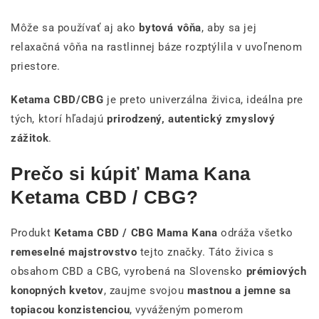
Môže sa používať aj ako
bytová vôňa
, aby sa jej
relaxačná vôňa na rastlinnej báze rozptýlila v uvoľnenom
priestore.
Ketama CBD/CBG
je preto univerzálna živica, ideálna pre
tých, ktorí hľadajú
prirodzený, autentický zmyslový
zážitok
.
Prečo si kúpiť Mama Kana
Ketama CBD / CBG?
Produkt
Ketama CBD / CBG Mama Kana
odráža všetko
remeselné majstrovstvo
tejto značky. Táto živica s
obsahom CBD a CBG, vyrobená na Slovensko
prémiových
konopných kvetov
, zaujme svojou
mastnou a jemne sa
topiacou konzistenciou
, vyváženým pomerom