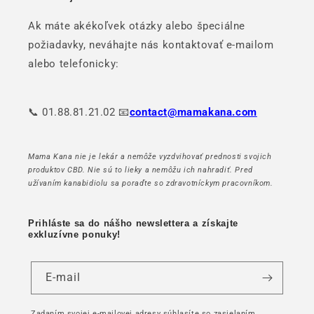
Ak máte akékoľvek otázky alebo špeciálne
požiadavky, neváhajte nás kontaktovať e-mailom
alebo telefonicky:
📞 01.88.81.21.02 📧
contact@mamakana.com
Mama Kana nie je lekár a nemôže vyzdvihovať prednosti svojich
produktov CBD. Nie sú to lieky a nemôžu ich nahradiť. Pred
užívaním kanabidiolu sa poraďte so zdravotníckym pracovníkom.
Prihláste sa do nášho newslettera a získajte
exkluzívne ponuky!
E-mail
Zadaním svojej e-mailovej adresy súhlasíte so zasielaním