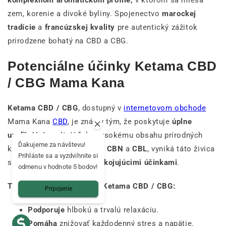
komplexnom aromatickom profile,
v ktorom sa mieša
zem, korenie a divoké byliny. Spojenectvo
marockej
tradície
a
francúzskej kvality
pre autentický zážitok
prirodzene bohatý na CBD a CBG.
Potenciálne účinky Ketama CBD
/ CBG Mama Kana
Ketama CBD / CBG
, dostupný v
internetovom obchode
Mama Kana
CBD
, je známy tým, že poskytuje
úplne
uvoľňujúci pocit
. Vďaka vysokému obsahu prírodných
Ďakujeme za návštevu!
kanabinoidov, ako sú
CBG
,
CBN
a
CBL
, vyniká táto živica
Prihláste sa a vyzdvihnite si
svojimi
relaxačnými a upokojujúcimi účinkami
.
odmenu v hodnote 5 bodov!
Tu sú potenciálne výhody Ketama CBD / CBG:
Pripojenie
Podporuje
hlbokú a trvalú relaxáciu.
Pomáha
znižovať každodenný stres a napätie.