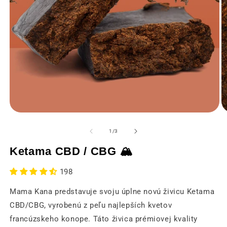
Otvorenie
O
médií
m
1
2
z
1
/
3
v
v
modálnom
m
Ketama CBD / CBG 🏔
okne
o
198
Mama Kana predstavuje svoju úplne novú živicu Ketama
CBD/CBG, vyrobenú z peľu najlepších kvetov
francúzskeho konope. Táto živica prémiovej kvality