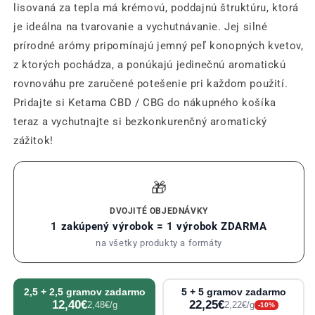
lisovaná za tepla má krémovú, poddajnú štruktúru, ktorá
je ideálna na tvarovanie a vychutnávanie. Jej silné
prírodné arómy pripomínajú jemný peľ konopných kvetov,
z ktorých pochádza, a ponúkajú jedinečnú aromatickú
rovnováhu pre zaručené potešenie pri každom použití.
Pridajte si Ketama CBD / CBG do nákupného košíka
teraz a vychutnajte si bezkonkurenčný aromatický
zážitok!
🎁
DVOJITÉ OBJEDNÁVKY
1 zakúpený výrobok = 1 výrobok ZDARMA
na všetky produkty a formáty
2,5 + 2,5 gramov zadarmo
5 + 5 gramov zadarmo
12,40€
22,25€
2,48€/g
2,22€/g
-10%