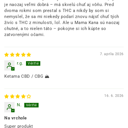
je naozaj veľmi dobrá – má skvelú chuť aj vôňu. Pred
dvoma rokmi som prestal s THC a nikdy by som si
nemyslel, že sa mi niekedy podarí znovu nájsť chuť tých
živíc s THC z minulosti, lol. Ale u Mama Kana sú naozaj
chutné, a to nielen táto – pokojne si ich kúpte so
zatvorenými očami.
7. apríla 2026
r.g.
Ketama CBD / CBG 🏔
16. 6. 2026
N.
Na vrchole
Super produkt