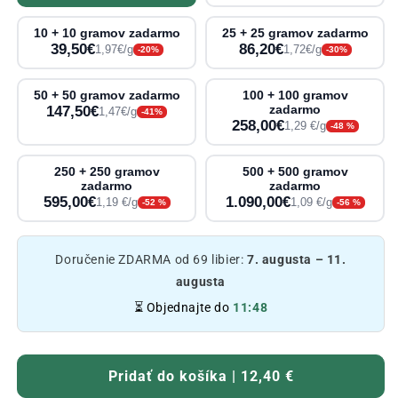
10 + 10 gramov zadarmo
25 + 25 gramov zadarmo
39,50€
86,20€
1,97€/g
1,72€/g
-20%
-30%
50 + 50 gramov zadarmo
100 + 100 gramov
147,50€
zadarmo
1,47€/g
-41%
258,00€
1,29 €/g
-48 %
250 + 250 gramov
500 + 500 gramov
zadarmo
zadarmo
595,00€
1.090,00€
1,19 €/g
1,09 €/g
-52 %
-56 %
Doručenie ZDARMA od 69 libier:
7. augusta – 11.
augusta
⏳ Objednajte do
11:48
Pridať do košíka | 12,40 €