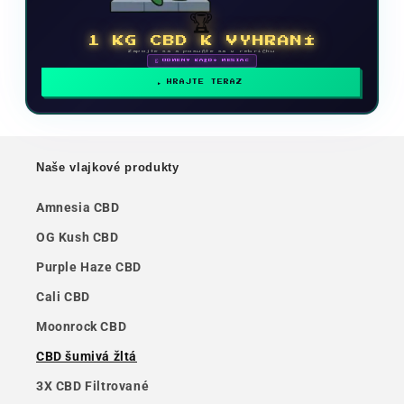
🏆
1 KG CBD K VYHRANÍ
Zapojte sa a posuňte sa v rebríčku
🗓 ODMENY KAŽDÝ MESIAC
HRAJTE TERAZ
Naše vlajkové produkty
Amnesia CBD
OG Kush CBD
Purple Haze CBD
Cali CBD
Moonrock CBD
CBD šumivá žltá
3X CBD Filtrované