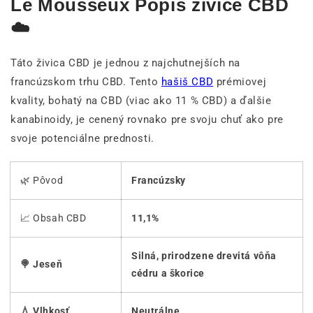
Le Mousseux Popis živice CBD
☁️
Táto živica CBD je jednou z najchutnejších na
francúzskom trhu CBD. Tento
hašiš CBD
prémiovej
kvality, bohatý na CBD (viac ako 11 % CBD) a ďalšie
kanabinoidy, je cenený rovnako pre svoju chuť ako pre
svoje potenciálne prednosti.
🌿 Pôvod
Francúzsky
📈 Obsah CBD
11,1%
Silná, prirodzene drevitá
vôňa
🍭 Jeseň
cédru a škorice
💧 Vlhkosť
Neutrálne