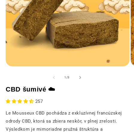
Otvorenie
O
médií
m
1
2
z
1
/
3
v
v
modálnom
m
CBD šumivé ☁️
okne
o
257
Le Mousseux CBD pochádza z exkluzívnej francúzskej
odrody CBD, ktorá sa zbiera neskôr, v plnej zrelosti.
Výsledkom je mimoriadne pružná štruktúra a