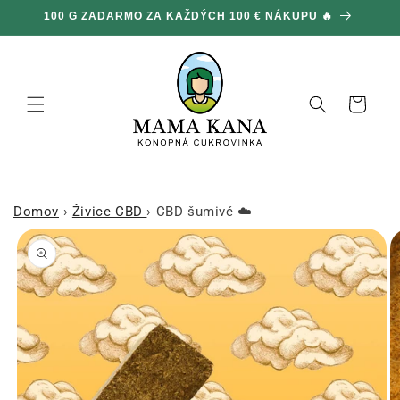
Ignorovať
100 G ZADARMO ZA KAŽDÝCH 100 € NÁKUPU 🔥
a prejsť
na obsah
Košík
Domov
›
Živice CBD
›
CBD šumivé ☁️
Prejsť na
informácie
o produkte