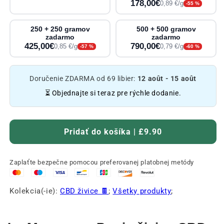
178,00€
0,89 €/g
-55 %
250 + 250 gramov
500 + 500 gramov
zadarmo
zadarmo
425,00€
790,00€
0,85 €/g
0,79 €/g
-57 %
-60 %
Doručenie ZDARMA od 69 libier:
12 août - 15 août
⏳ Objednajte si teraz pre rýchle dodanie.
Pridať do košíka | £9.90
Zaplaťte bezpečne pomocou preferovanej platobnej metódy
Kolekcia(-ie):
CBD živice 🍫
;
Všetky produkty
;