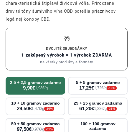
charakteristická štipľavá živicová vôňa. Prirodzene
drevité tóny šumivého vína CBD potešia priaznivcov
legálnej konopy CBD.
🎁
DVOJITÉ OBJEDNÁVKY
1 zakúpený výrobok = 1 výrobok ZDARMA
na všetky produkty a formáty
2,5 + 2,5 gramov zadarmo
5 + 5 gramov zadarmo
9,90€
17,25€
1,98€/g
1,72€/g
-13%
10 + 10 gramov zadarmo
25 + 25 gramov zadarmo
29,50€
61,20€
1,47€/g
1,22€/g
-26%
-38%
50 + 50 gramov zadarmo
100 + 100 gramov
97,50€
zadarmo
0,97€/g
-51%