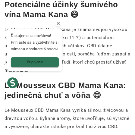
Potenciálne účinky šumivého
vína Mama Kana 😄
Le Mousseux CBD Mama Kana je známa svojou vysokou
Ďakujeme za návštevu!
koncentráciou CBD (viac ako 11 %) a potenciálom
Prihláste sa a vyzdvihnite si
upokojujúcich a relaxačných účinkov. CBD údajne
odmenu v hodnote 5 bodov!
upokojuje niektoré druhy bolesti, pomáha ľuďom zaspať a
je dobrou alternatívou pre ľudí, ktorí chcú prestať užívať
Pripojenie
marihuanu.
Le Mousseux CBD Mama Kana:
jedinečná chuť a vôňa 😋
Le Mousseux CBD Mama Kana vyniká silnou, živicovou a
drevitou vôňou. Bylinné arómy, ktoré uvoľňuje, sú výrazné
a vyvážené, charakteristické pre kvalitnú živicu CBD.