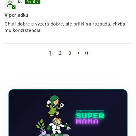
B.
V poriadku
Chutí dobre a vyzerá dobre, ale príliš sa rozpadá, chýba
mu konzistencia
1
2
3
Nová videohra
SUPER
MAMA