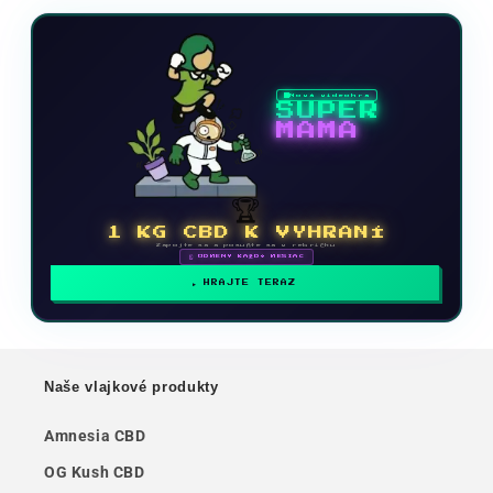
Nová videohra
SUPER
MAMA
🏆
1 KG CBD K VYHRANÍ
Zapojte sa a posuňte sa v rebríčku
🗓 ODMENY KAŽDÝ MESIAC
HRAJTE TERAZ
Naše vlajkové produkty
Amnesia CBD
OG Kush CBD