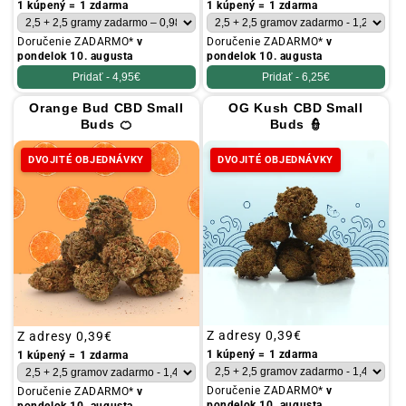
cena
cena
1 kúpený = 1 zdarma
1 kúpený = 1 zdarma
Doručenie ZADARMO*
v
Doručenie ZADARMO*
v
pondelok 10. augusta
pondelok 10. augusta
Pridať -
4,95€
Pridať -
6,25€
Orange Bud CBD Small
OG Kush CBD Small
Buds 🍊
Buds 👮
DVOJITÉ OBJEDNÁVKY
DVOJITÉ OBJEDNÁVKY
Obvyklá
Z adresy
0,39€
Obvyklá
Z adresy
0,39€
cena
cena
1 kúpený = 1 zdarma
1 kúpený = 1 zdarma
Doručenie ZADARMO*
v
Doručenie ZADARMO*
v
pondelok 10. augusta
pondelok 10. augusta