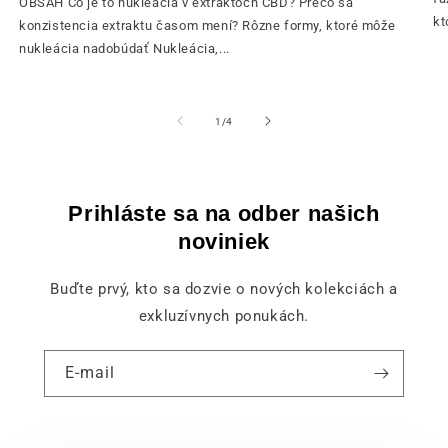
OBSAH Čo je to nukleácia v extraktoch CBD? Prečo sa
kt
konzistencia extraktu časom mení? Rôzne formy, ktoré môže
nukleácia nadobúdať Nukleácia,...
z
1
/
4
Prihláste sa na odber našich
noviniek
Buďte prvý, kto sa dozvie o nových kolekciách a
exkluzívnych ponukách.
E-mail