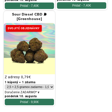
Pridať -
7,40€
Pridať -
7,40€
Sour Diesel CBD ⛽
[Greenhouse]
DVOJITÉ OBJEDNÁVKY
Obvyklá
Z adresy
0,79€
cena
1 kúpený = 1 zdarma
Doručenie ZADARMO*
v
pondelok 10. augusta
Pridať -
9,90€