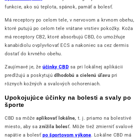
funkcie, ako sú teplota, spánok, pamäť a bolesť.
Má receptory po celom tele, v nervovom a krvnom obehu,
ktoré putujú po celom tele vrátane vrstiev pokožky. Koža
má receptory CB2, ktoré absorbujú CBD, čo umožňuje
kanabidiolu ovplyvňovať ECS a nakoniec sa cez dermis
dostať do krvného obehu.
Zaujímavé je, že
účinky CBD
sa pri lokálnej aplikácii
predlžujú a poskytujú
dlhodobú a cielenú úľavu
pri
rôznych kožných a svalových ochoreniach.
Upokojujúce účinky na bolesti a svaly po
športe
CBD sa môže
aplikovať lokálne,
t. j. priamo na bolestivé
miesto, aby sa
znížila boles
ť. Môže tiež zmierniť svalové
napätie a bolesť
po športovom výkone
. Lokálne CBD má