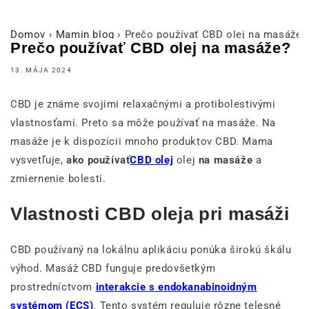
Domov
›
Mamin blog
›
Prečo používať CBD olej na masáže?
Prečo používať CBD olej na masáže?
13. MÁJA 2024
CBD je známe svojimi relaxačnými a protibolestivými
vlastnosťami. Preto sa môže používať na masáže. Na
masáže je k dispozícii mnoho produktov CBD. Mama
vysvetľuje,
ako používať
CBD olej
olej
na masáže
a
zmiernenie bolesti.
Vlastnosti CBD oleja pri masáži
CBD používaný na lokálnu aplikáciu ponúka širokú škálu
výhod. Masáž CBD funguje predovšetkým
prostredníctvom
interakcie s endokanabinoidným
systémom (ECS)
. Tento systém reguluje rôzne telesné