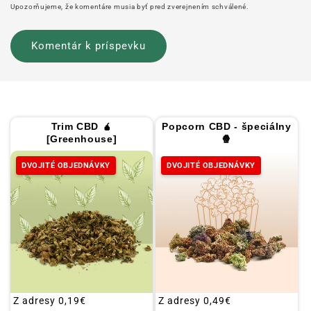
Upozorňujeme, že komentáre musia byť pred zverejnením schválené.
Trim CBD 🧉
Popcorn CBD - špeciálny
[Greenhouse]
🍿
DVOJITÉ OBJEDNÁVKY
DVOJITÉ OBJEDNÁVKY
Obvyklá
Z adresy
0,19€
Obvyklá
Z adresy
0,49€