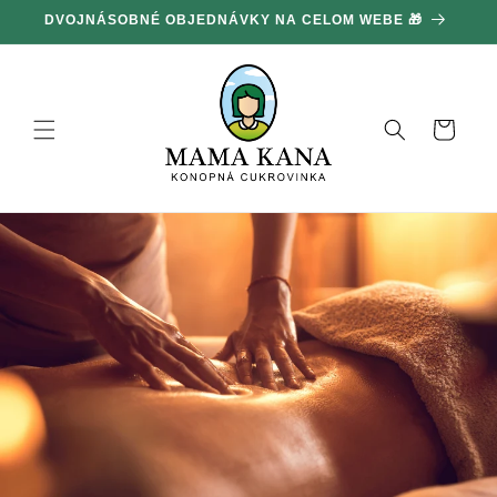
Ignorovať
DVOJNÁSOBNÉ OBJEDNÁVKY NA CELOM WEBE 🎁
1
a prejsť
na obsah
Košík