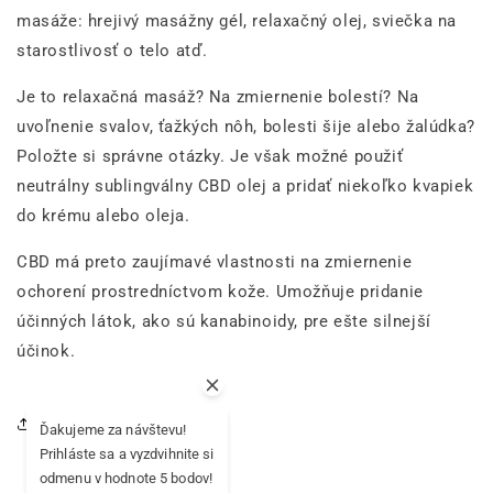
masáže: hrejivý masážny gél, relaxačný olej, sviečka na
starostlivosť o telo atď.
Je to relaxačná masáž? Na zmiernenie bolestí? Na
uvoľnenie svalov, ťažkých nôh, bolesti šije alebo žalúdka?
Položte si správne otázky. Je však možné použiť
neutrálny sublingválny CBD olej a pridať niekoľko kvapiek
do krému alebo oleja.
CBD má preto zaujímavé vlastnosti na zmiernenie
ochorení prostredníctvom kože. Umožňuje pridanie
účinných látok, ako sú kanabinoidy, pre ešte silnejší
účinok.
Zdieľať tento článok
Ďakujeme za návštevu!
Prihláste sa a vyzdvihnite si
odmenu v hodnote 5 bodov!