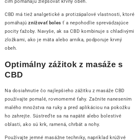
čím pomáhajú zlepšovať krvný obeh.
CBD má tiež analgetické a protizápalové vlastnosti, ktoré
pomáhajú
znižovať boles
ť a nepohodlie sprevádzajúce
pocity ťažoby. Navyše, ak sa CBD kombinuje s chladivými
zložkami, ako je mäta alebo arnika, podporuje krvný
obeh.
Optimálny zážitok z masáže s
CBD
Na dosiahnutie čo najlepšieho zážitku z masáže CBD
používajte pomalé, rovnomerné ťahy. Začnite nanesením
malého množstva na ruky a pred aplikáciou na pokožku
ho zahrejte. Sústreďte sa na napäté alebo bolestivé
oblasti, ako sú krk, ramená, chrbát a nohy.
Používajte jemné masážne techniky, napríklad krúživé