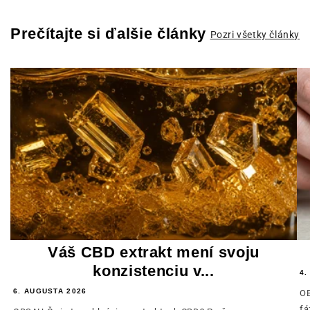
Prečítajte si ďalšie články
Pozri všetky články
Váš CBD extrakt mení svoju
konzistenciu v...
4.
6. AUGUSTA 2026
OB
fá