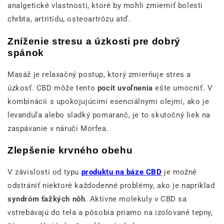
analgetické vlastnosti, ktoré by mohli zmierniť bolesti
chrbta, artritídu, osteoartrózu atď.
Zníženie stresu a úzkosti pre dobrý
spánok
Masáž je relaxačný postup, ktorý zmierňuje stres a
úzkosť. CBD môže tento
pocit uvoľnenia
ešte umocniť. V
kombinácii s upokojujúcimi esenciálnymi olejmi, ako je
levanduľa alebo sladký pomaranč, je to skutočný liek na
zaspávanie v náručí Morfea.
Zlepšenie krvného obehu
V závislosti od typu
produktu na báze CBD
je možné
odstrániť niektoré každodenné problémy, ako je napríklad
syndróm ťažkých nôh
. Aktívne molekuly v CBD sa
vstrebávajú do tela a pôsobia priamo na izolované tepny,