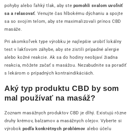
pohyby alebo ľahký tlak, aby ste
pomohli svalom uvoľniť
sa a relaxovať
. Venujte čas hlbokému dýchaniu a spojte
sa so svojím telom, aby ste maximalizovali prínos CBD
masáže.
Pri akomkoľvek type výrobku je najlepšie urobiť lokálny
test v lakťovom záhybe, aby ste zistili prípadné alergie
alebo kožné reakcie. Ak sa do hodiny neobjaví žiadna
reakcia, môžete začať s masážou. Nezabudnite sa poradiť
s lekárom o prípadných kontraindikáciách.
Aký typ produktu CBD by som
mal používať na masáž?
Zoznam masážnych produktov CBD je dlhý. Existujú rôzne
druhy krémov, balzamov a masážnych olejov. Vyberte si
výrobok
podľa konkrétnych problémov
alebo účelu