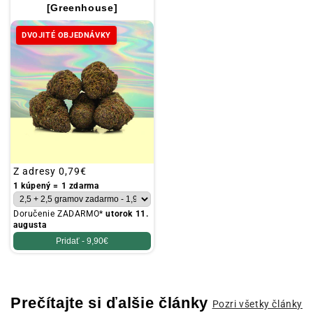
[Greenhouse]
DVOJITÉ OBJEDNÁVKY
Obvyklá
Z adresy
0,79€
cena
1 kúpený = 1 zdarma
Doručenie ZADARMO*
utorok 11.
augusta
Pridať -
9,90€
Prečítajte si ďalšie články
Pozri všetky články