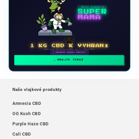
Nová videohra
SUPER
MAMA
🏆
1 KG CBD K VYHRANÍ
Zapojte sa a posuňte sa v rebríčku
🗓 ODMENY KAŽDÝ MESIAC
HRAJTE TERAZ
Naše vlajkové produkty
Amnesia CBD
OG Kush CBD
Purple Haze CBD
Cali CBD