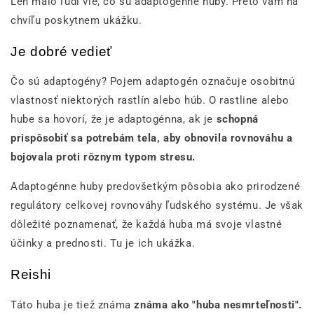
Len málo ľudí vie, čo sú adaptogénne huby. Preto vám na
chvíľu poskytnem ukážku.
Je dobré vedieť
Čo sú adaptogény? Pojem adaptogén označuje osobitnú
vlastnosť niektorých rastlín alebo húb. O rastline alebo
hube sa hovorí, že je adaptogénna, ak je
schopná
prispôsobiť sa potrebám tela, aby obnovila rovnováhu a
bojovala proti rôznym typom stresu.
Adaptogénne huby predovšetkým pôsobia ako prirodzené
regulátory celkovej rovnováhy ľudského systému. Je však
dôležité poznamenať, že každá huba má svoje vlastné
účinky a prednosti. Tu je ich ukážka.
Reishi
Táto huba je tiež známa
známa ako "huba nesmrteľnosti".