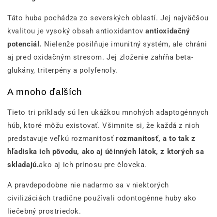
Táto huba pochádza zo severských oblastí. Jej najväčšou
kvalitou je vysoký obsah antioxidantov
antioxidačný
potenciál.
Nielenže posilňuje imunitný systém, ale chráni
aj pred oxidačným stresom. Jej zloženie zahŕňa beta-
glukány, triterpény a polyfenoly.
A mnoho ďalších
Tieto tri príklady sú len ukážkou mnohých adaptogénnych
húb, ktoré môžu existovať. Všimnite si, že každá z nich
predstavuje veľkú rozmanitosť
rozmanitosť, a to tak z
hľadiska ich pôvodu, ako aj účinných látok, z ktorých sa
skladajú.
ako aj ich prínosu pre človeka.
A pravdepodobne nie nadarmo sa v niektorých
civilizáciách tradične používali odontogénne huby ako
liečebný prostriedok.