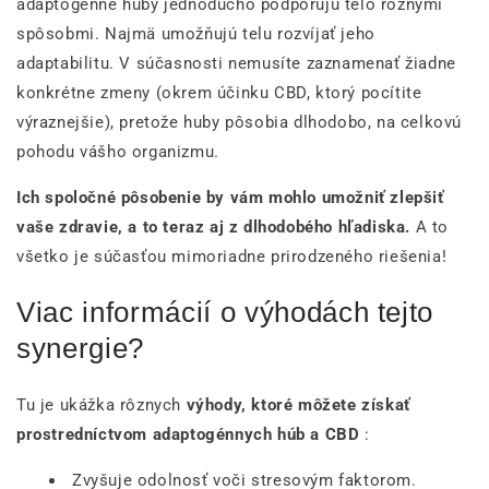
adaptogénne huby jednoducho podporujú telo rôznymi
spôsobmi. Najmä umožňujú telu rozvíjať jeho
adaptabilitu. V súčasnosti nemusíte zaznamenať žiadne
konkrétne zmeny (okrem účinku CBD, ktorý pocítite
výraznejšie), pretože huby pôsobia dlhodobo, na celkovú
pohodu vášho organizmu.
Ich spoločné pôsobenie by vám mohlo umožniť zlepšiť
vaše zdravie, a to teraz aj z dlhodobého hľadiska.
A to
všetko je súčasťou mimoriadne prirodzeného riešenia!
Viac informácií o výhodách tejto
synergie?
Tu je ukážka rôznych
výhody, ktoré môžete získať
prostredníctvom adaptogénnych húb a CBD
:
Zvyšuje odolnosť voči stresovým faktorom.