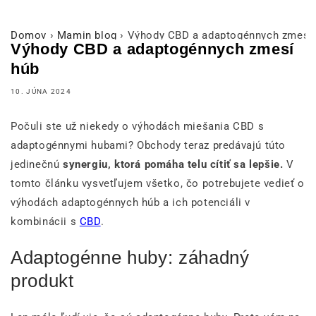
Domov
›
Mamin blog
›
Výhody CBD a adaptogénnych zmesí
Výhody CBD a adaptogénnych zmesí
húb
10. JÚNA 2024
Počuli ste už niekedy o výhodách miešania CBD s
adaptogénnymi hubami? Obchody teraz predávajú túto
jedinečnú
synergiu, ktorá pomáha telu cítiť sa lepšie.
V
tomto článku vysvetľujem všetko, čo potrebujete vedieť o
výhodách adaptogénnych húb a ich potenciáli v
kombinácii s
CBD
.
Adaptogénne huby: záhadný
produkt