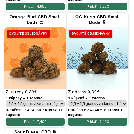
Pridať -
4,95€
Pridať -
6,25€
Orange Bud CBD Small
OG Kush CBD Small
Buds 🍊
Buds 👮
DVOJITÉ OBJEDNÁVKY
DVOJITÉ OBJEDNÁVKY
Obvyklá
Z adresy
0,39€
Obvyklá
Z adresy
0,39€
cena
cena
1 kúpený = 1 zdarma
1 kúpený = 1 zdarma
Doručenie ZADARMO*
utorok 11.
Doručenie ZADARMO*
utorok 11.
augusta
augusta
Pridať -
7,40€
Pridať -
7,40€
Sour Diesel CBD ⛽