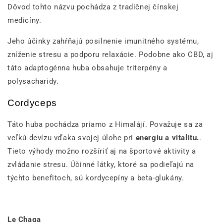
Dôvod tohto názvu pochádza z tradičnej čínskej
medicíny.
Jeho účinky zahŕňajú posilnenie imunitného systému,
zníženie stresu a podporu relaxácie. Podobne ako CBD, aj
táto adaptogénna huba obsahuje triterpény a
polysacharidy.
Cordyceps
Táto huba pochádza priamo z Himalájí. Považuje sa za
veľkú devízu vďaka svojej úlohe pri
energiu a vitalitu.
.
Tieto výhody možno rozšíriť aj na športové aktivity a
zvládanie stresu. Účinné látky, ktoré sa podieľajú na
týchto benefitoch, sú kordycepíny a beta-glukány.
Le Chaga