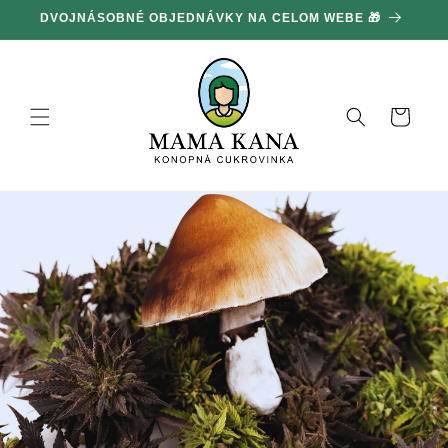
Ignorovať
DVOJNÁSOBNÉ OBJEDNÁVKY NA CELOM WEBE 🎁
1
a prejsť
na obsah
Košík