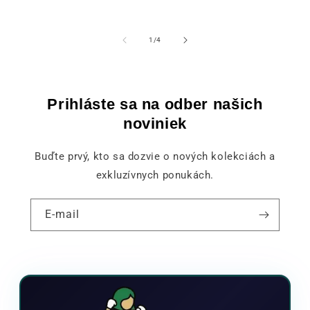
z
1
/
4
Prihláste sa na odber našich
noviniek
Buďte prvý, kto sa dozvie o nových kolekciách a
exkluzívnych ponukách.
E-mail