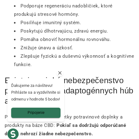
Podporuje regeneráciu nadobličiek, ktoré
produkujú stresové hormóny.
Posilňuje imunitný systém.
Poskytujú dlhotrvajúcu, zdravú energiu.
Pomáha obnoviť hormonálnu rovnováhu.
Znižuje únavu a úzkosť.
Zlepšuje fyzickú a duševnú výkonnosť a kognitívne
funkcie.
Existuje nejaké nebezpečenstvo
Ďakujeme za návštevu!
pri konzumácii adaptogénnych húb
Prihláste sa a vyzdvihnite si
a CBD?
odmenu v hodnote 5 bodov!
Pripojenie
Pravidlo je rovnaké pre všetky potravinové doplnky a
produkty na báze CBD:
Pokiaľ sa dodržujú odporúčané
dávky, nehrozí žiadne nebezpečenstvo.