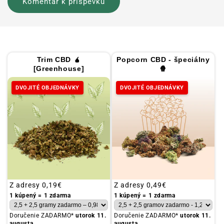
Trim CBD 🧉
Popcorn CBD - špeciálny
[Greenhouse]
🍿
DVOJITÉ OBJEDNÁVKY
DVOJITÉ OBJEDNÁVKY
Obvyklá
Z adresy
0,19€
Obvyklá
Z adresy
0,49€
cena
cena
1 kúpený = 1 zdarma
1 kúpený = 1 zdarma
Doručenie ZADARMO*
utorok 11.
Doručenie ZADARMO*
utorok 11.
augusta
augusta