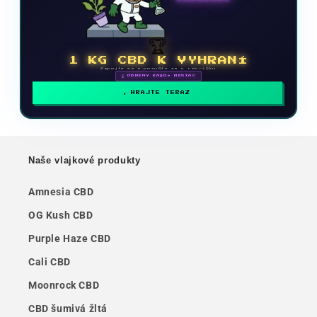
🏆
1 KG CBD K VYHRANÍ
Zapojte sa a posuňte sa v rebríčku
🗓 ODMENY KAŽDÝ MESIAC
HRAJTE TERAZ
Naše vlajkové produkty
Amnesia CBD
OG Kush CBD
Purple Haze CBD
Cali CBD
Moonrock CBD
CBD šumivá žltá