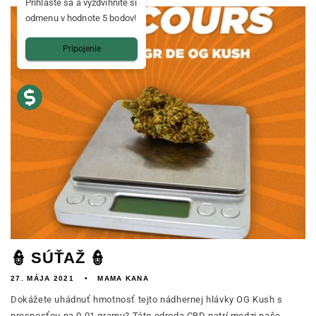
Prihláste sa a vyzdvihnite si
odmenu v hodnote 5 bodov!
Pripojenie
👮 SÚŤAŽ 👮
27. MÁJA 2021
MAMA KANA
Dokážete uhádnuť hmotnosť tejto nádhernej hlávky OG Kush s
presnosťou na 0,01 gramu? Táto odroda CBD patrí medzi naše