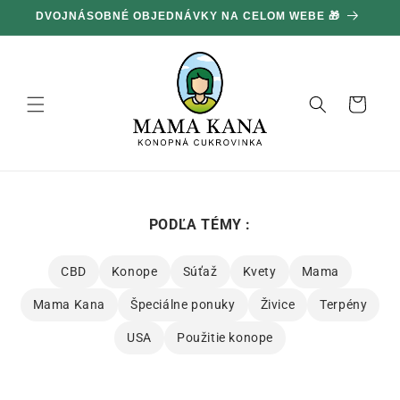
Ignorovať
DVOJNÁSOBNÉ OBJEDNÁVKY NA CELOM WEBE 🎁
1
a prejsť
na obsah
Košík
PODĽA TÉMY :
CBD
Konope
Súťaž
Kvety
Mama
Mama Kana
Špeciálne ponuky
Živice
Terpény
USA
Použitie konope