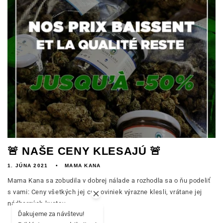
🚨 NAŠE CENY KLESAJÚ 🚨
1. JÚNA 2021
MAMA KANA
Mama Kana sa zobudila v dobrej nálade a rozhodla sa o ňu podeliť
s vami: Ceny všetkých jej cukroviniek výrazne klesli, vrátane jej
nádherných kvetov...
Ďakujeme za návštevu!