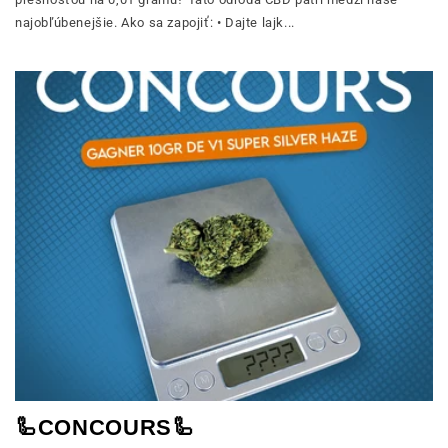
najobľúbenejšie. Ako sa zapojiť: • Dajte lajk...
🦾CONCOURS🦾