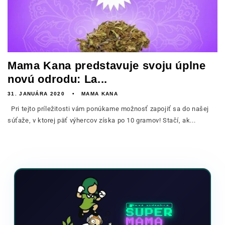
Mama Kana predstavuje svoju úplne
novú odrodu: La...
31. JANUÁRA 2020
MAMA KANA
Pri tejto príležitosti vám ponúkame možnosť zapojiť sa do našej
súťaže, v ktorej päť výhercov získa po 10 gramov! Stačí, ak...
Nová videohra
SUPER
MAMA