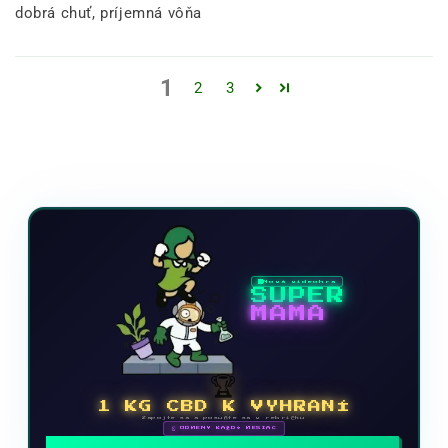
dobrá chuť, príjemná vôňa
1
2
3
Nová videohra
SUPER
MAMA
🏆
1 KG CBD K VYHRANÍ
Zapojte sa a posuňte sa v rebríčku
🗓 ODMENY KAŽDÝ MESIAC