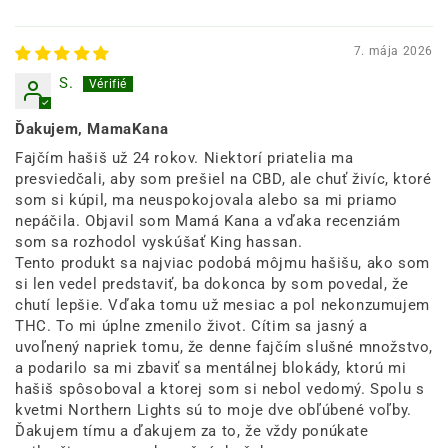
7. mája 2026
S.
Ďakujem, MamaKana
Fajčím hašiš už 24 rokov. Niektorí priatelia ma
presviedčali, aby som prešiel na CBD, ale chuť živíc, ktoré
som si kúpil, ma neuspokojovala alebo sa mi priamo
nepáčila. Objavil som Mamá Kana a vďaka recenziám
som sa rozhodol vyskúšať King hassan.
Tento produkt sa najviac podobá môjmu hašišu, ako som
si len vedel predstaviť, ba dokonca by som povedal, že
chutí lepšie. Vďaka tomu už mesiac a pol nekonzumujem
THC. To mi úplne zmenilo život. Cítim sa jasný a
uvoľnený napriek tomu, že denne fajčím slušné množstvo,
a podarilo sa mi zbaviť sa mentálnej blokády, ktorú mi
hašiš spôsoboval a ktorej som si nebol vedomý. Spolu s
kvetmi Northern Lights sú to moje dve obľúbené voľby.
Ďakujem tímu a ďakujem za to, že vždy ponúkate