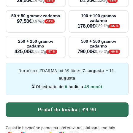
29,50€
61,20€
1,47€/g
1,22€/g
-26%
-38%
50 + 50 gramov zadarmo
100 + 100 gramov
97,50€
zadarmo
0,97€/g
-51%
178,00€
0,89 €/g
-55 %
250 + 250 gramov
500 + 500 gramov
zadarmo
zadarmo
425,00€
790,00€
0,85 €/g
0,79 €/g
-57 %
-60 %
Doručenie ZDARMA od 69 libier:
7. augusta – 11.
augusta
⏳ Objednajte do
6
hodín a
49 minút
Pridať do košíka | £9.90
Zaplaťte bezpečne pomocou preferovanej platobnej metódy