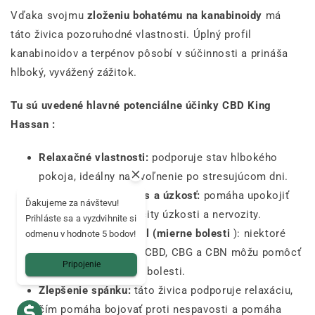
Vďaka svojmu
zloženiu bohatému na kanabinoidy
má
táto živica pozoruhodné vlastnosti. Úplný profil
kanabinoidov a terpénov pôsobí v súčinnosti a prináša
hlboký, vyvážený zážitok.
Tu sú uvedené hlavné potenciálne účinky CBD King
Hassan :
Relaxačné vlastnosti:
podporuje stav hlbokého
pokoja, ideálny na uvoľnenie po stresujúcom dni.
Pomáha zvládať stres a úzkosť:
pomáha upokojiť
Ďakujeme za návštevu!
myseľ, zmierňuje pocity úzkosti a nervozity.
Prihláste sa a vyzdvihnite si
Analgetický potenciál (mierne bolesti
): niektoré
odmenu v hodnote 5 bodov!
štúdie naznačujú, že CBD, CBG a CBN môžu pomôcť
Pripojenie
zmierniť každodenné bolesti.
Zlepšenie spánku:
táto živica podporuje relaxáciu,
čím pomáha bojovať proti nespavosti a pomáha