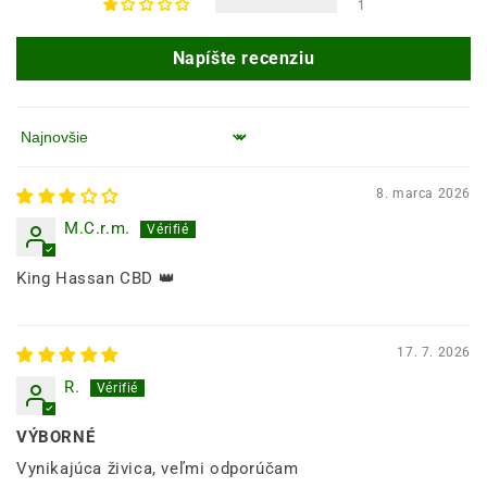
1
Napíšte recenziu
Zoradiť podľa
8. marca 2026
M.C.r.m.
King Hassan CBD 👑
17. 7. 2026
R.
VÝBORNÉ
Vynikajúca živica, veľmi odporúčam