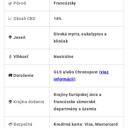
🌿 Pôvod
Francúzsky
📈 Obsah CBD
16%
Divoká myrta, eukalyptus a
🍭 Jeseň
klinček
💧 Vlhkosť
Neutrálne
GLS alebo Chronopost
(viac
🚚 Doručenie
informácií)
Krajiny Európskej únie a
🌍 Krajina dodania
francúzske zámorské
departmány a územia
💳 Bezpečná
Kreditná karta: Visa, Mastercard