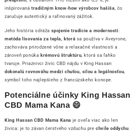
predpismi
, s obsahom THC nižším ako 0,3 %, je
inšpirovaná
tradičným know-how výrobcov hašiša
, čo
zaručuje autentický a rafinovaný zážitok.
Jeho história odráža
spojenie tradície a modernosti
:
metóda lisovania za tepla, ktorá
sa používa v Aveyrone,
zachováva prirodzené vône a relaxačné vlastnosti a
zároveň ponúka
krémovú štruktúru
, ktorá sa ľahko
tvaruje. Priaznivci živíc CBD nájdu v King Hassan
dokonalú rovnováhu medzi chuťou, silou a legálnosťou
,
symbol toho najlepšieho z francúzskeho konope.
Potenciálne účinky King Hassan
CBD Mama Kana 😄
King Hassan CBD Mama Kana
je oveľa viac ako len
živica: je to závan čerstvého vzduchu pre
chvíle oddychu
.