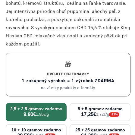
bohatú, krémovú štruktúru, ideálnu na ľahké tvarovanie.
Jej intenzívna prírodná chuť pripomína lahodný peľ, z
ktorého pochádza, a poskytuje dokonalú aromatickú
rovnováhu. S vysokým obsahom CBD 15,6 % sľubuje King
Hassan CBD relaxačné vlastnosti a zaručený pôžitok pri
každom použití.
🎁
DVOJITÉ OBJEDNÁVKY
1 zakúpený výrobok = 1 výrobok ZDARMA
na všetky produkty a formáty
2,5 + 2,5 gramov zadarmo
5 + 5 gramov zadarmo
9,90€
17,25€
1,98€/g
1,72€/g
-13%
10 + 10 gramov zadarmo
25 + 25 gramov zadarmo