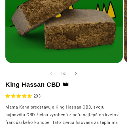
Otvorenie
O
médií
m
1
2
z
1
/
3
v
v
modálnom
m
King Hassan CBD 👑
okne
o
293
Mama Kana predstavuje King Hassan CBD, svoju
najnovšiu CBD živicu vyrobenú z peľu najlepších kvetov
francúzskeho konope. Táto živica lisovaná za tepla má