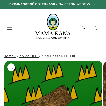
Ignorovať
DVOJNÁSOBNÉ OBJEDNÁVKY NA CELOM WEBE 🎁
a prejsť
na obsah
Košík
Domov
›
Živice CBD
›
King Hassan CBD 👑
Prejsť na
informácie
o produkte