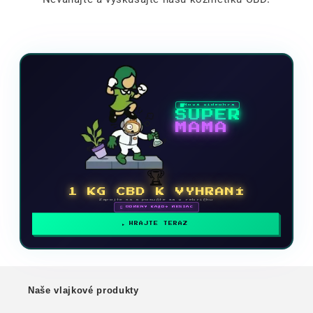
Nová videohra
SUPER
MAMA
🏆
1 KG CBD K VYHRANÍ
Zapojte sa a posuňte sa v rebríčku
🗓 ODMENY KAŽDÝ MESIAC
HRAJTE TERAZ
Naše vlajkové produkty