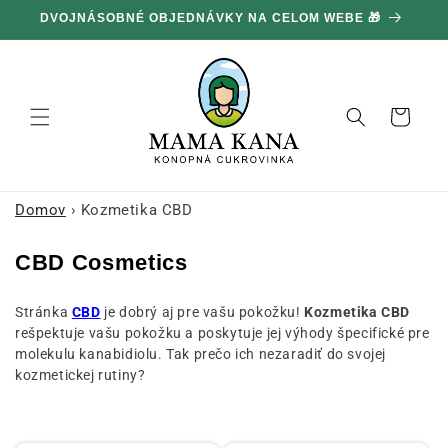
Ignorovať
DVOJNÁSOBNÉ OBJEDNÁVKY NA CELOM WEBE 🎁
1
a prejsť
na obsah
Košík
Domov
›
Kozmetika CBD
K
CBD Cosmetics
o
Stránka
CBD
je dobrý aj pre vašu pokožku!
Kozmetika CBD
l
rešpektuje vašu pokožku a poskytuje jej výhody špecifické pre
e
molekulu kanabidiolu. Tak prečo ich nezaradiť do svojej
k
kozmetickej rutiny?
c
i