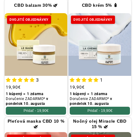
a
CBD balzam 30% 🌿
CBD krém 5% 🧴
:
DVOJITÉ OBJEDNÁVKY
DVOJITÉ OBJEDNÁVKY
3
1
Obvyklá
19,90€
Obvyklá
19,90€
cena
cena
1 kúpený = 1 zdarma
1 kúpený = 1 zdarma
Doručenie ZADARMO*
v
Doručenie ZADARMO*
v
pondelok 10. augusta
pondelok 10. augusta
Pridať -
19,90€
Pridať -
19,90€
Pleťová maska CBD 10 %
Nočný olej Miracle CBD
🌿
15 % 🌿