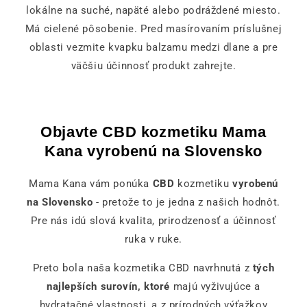
lokálne na suché, napäté alebo podráždené miesto.
Má cielené pôsobenie. Pred masírovaním príslušnej
oblasti vezmite kvapku balzamu medzi dlane a pre
väčšiu účinnosť produkt zahrejte.
Objavte CBD kozmetiku Mama
Kana vyrobenú na Slovensko
Mama Kana vám ponúka
CBD
kozmetiku
vyrobenú
na Slovensko
- pretože to je jedna z našich hodnôt.
Pre nás idú slová kvalita, prirodzenosť a účinnosť
ruka v ruke.
Preto bola naša kozmetika CBD navrhnutá z
tých
najlepších surovín, ktoré
majú vyživujúce a
hydratačné vlastnosti, a z prírodných výťažkov