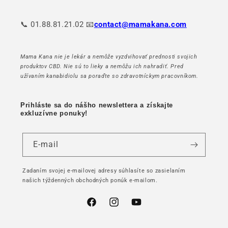
📞 01.88.81.21.02 📧
contact@mamakana.com
Mama Kana nie je lekár a nemôže vyzdvihovať prednosti svojich
produktov CBD. Nie sú to lieky a nemôžu ich nahradiť. Pred
užívaním kanabidiolu sa poraďte so zdravotníckym pracovníkom.
Prihláste sa do nášho newslettera a získajte
exkluzívne ponuky!
E-mail
Zadaním svojej e-mailovej adresy súhlasíte so zasielaním
našich týždenných obchodných ponúk e-mailom.
Facebook
Instagram
YouTube