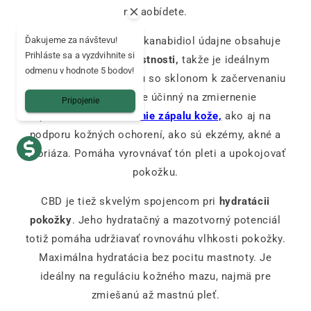
nezaobídete.
Ďakujeme za návštevu!
To však nie je všetko: kanabidiol údajne obsahuje
Prihláste sa a vyzdvihnite si
aj
protizápalové vlastnosti,
takže je ideálnym
odmenu v hodnote 5 bodov!
spojencom pre pokožku so sklonom k začervenaniu
alebo citlivosti. Je účinný na zmiernenie
Pripojenie
podráždenia a
zníženie zápalu kože,
ako aj na
podporu kožných ochorení, ako sú ekzémy, akné a
psoriáza. Pomáha vyrovnávať tón pleti a upokojovať
pokožku.
CBD je tiež skvelým spojencom pri
hydratácii
pokožky
. Jeho hydratačný a mazotvorný potenciál
totiž pomáha udržiavať rovnováhu vlhkosti pokožky.
Maximálna hydratácia bez pocitu mastnoty. Je
ideálny na reguláciu kožného mazu, najmä pre
zmiešanú až mastnú pleť.