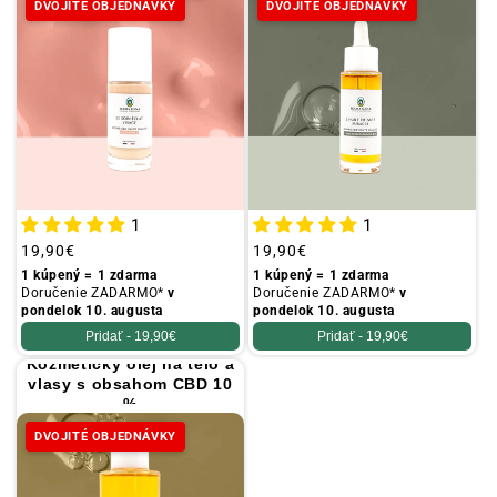
DVOJITÉ OBJEDNÁVKY
DVOJITÉ OBJEDNÁVKY
1
1
Obvyklá
19,90€
Obvyklá
19,90€
cena
cena
1 kúpený = 1 zdarma
1 kúpený = 1 zdarma
Doručenie ZADARMO*
v
Doručenie ZADARMO*
v
pondelok 10. augusta
pondelok 10. augusta
Pridať -
19,90€
Pridať -
19,90€
Kozmetický olej na telo a
vlasy s obsahom CBD 10
%
DVOJITÉ OBJEDNÁVKY