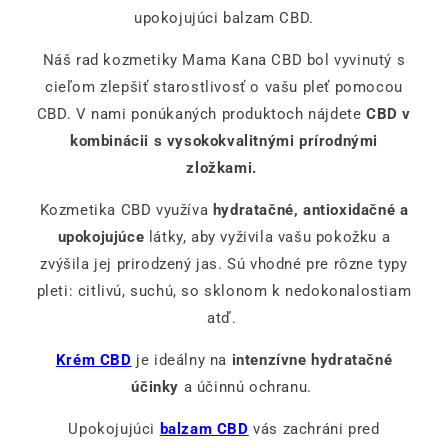
upokojujúci balzam CBD.
Náš rad kozmetiky Mama Kana CBD bol vyvinutý s
cieľom zlepšiť starostlivosť o vašu pleť pomocou
CBD. V nami ponúkaných produktoch nájdete
CBD v
kombinácii s vysokokvalitnými prírodnými
zložkami.
Kozmetika CBD využíva
hydratačné, antioxidačné a
upokojujúce
látky, aby vyživila vašu pokožku a
zvýšila jej prirodzený jas. Sú vhodné pre rôzne typy
pleti: citlivú, suchú, so sklonom k nedokonalostiam
atď.
Krém CBD
je ideálny na
intenzívne hydratačné
účinky
a účinnú ochranu.
Upokojujúci
balzam CBD
vás zachráni pred