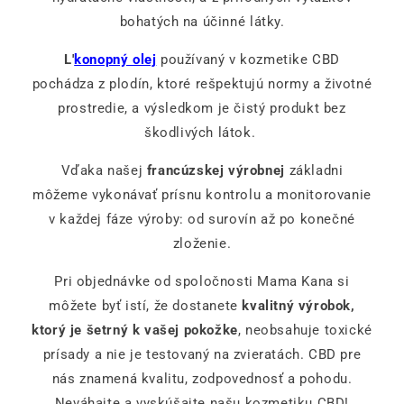
bohatých na účinné látky.
L'
konopný olej
používaný v kozmetike CBD
pochádza z plodín, ktoré rešpektujú normy a životné
prostredie, a výsledkom je čistý produkt bez
škodlivých látok.
Vďaka našej
francúzskej výrobnej
základni
môžeme vykonávať prísnu kontrolu a monitorovanie
v každej fáze výroby: od surovín až po konečné
zloženie.
Pri objednávke od spoločnosti Mama Kana si
môžete byť istí, že dostanete
kvalitný výrobok,
ktorý je šetrný k vašej pokožke
, neobsahuje toxické
prísady a nie je testovaný na zvieratách. CBD pre
nás znamená kvalitu, zodpovednosť a pohodu.
Neváhajte a vyskúšajte našu kozmetiku CBD!