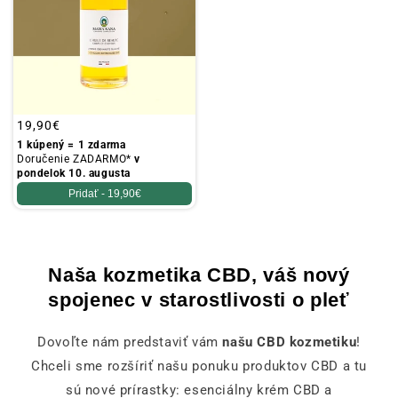
Obvyklá
19,90€
cena
1 kúpený = 1 zdarma
Doručenie ZADARMO*
v
pondelok 10. augusta
Pridať -
19,90€
Naša kozmetika CBD, váš nový
spojenec v starostlivosti o pleť
Dovoľte nám predstaviť vám
našu CBD kozmetiku
!
Chceli sme rozšíriť našu ponuku produktov CBD a tu
sú nové prírastky: esenciálny krém CBD a