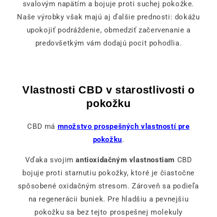
svalovým napätím a bojuje proti suchej pokožke.
Naše výrobky však majú aj ďalšie prednosti: dokážu
upokojiť podráždenie, obmedziť začervenanie a
predovšetkým vám dodajú pocit pohodlia.
Vlastnosti CBD v starostlivosti o
pokožku
CBD má
množstvo prospešných vlastností pre
pokožku
.
Vďaka svojim
antioxidačným vlastnostiam
CBD
bojuje proti starnutiu pokožky, ktoré je čiastočne
spôsobené oxidačným stresom. Zároveň sa podieľa
na regenerácii buniek. Pre hladšiu a pevnejšiu
pokožku sa bez tejto prospešnej molekuly