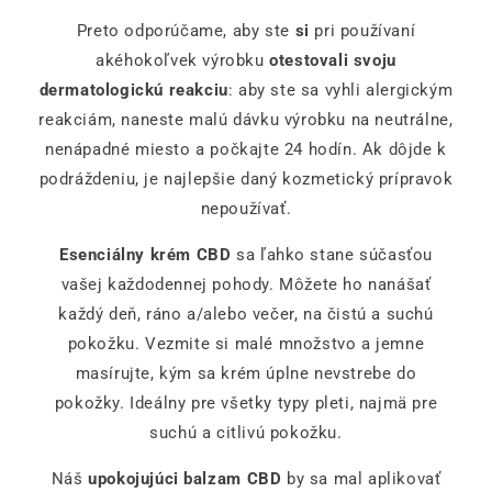
Preto odporúčame, aby ste
si
pri používaní
akéhokoľvek výrobku
otestovali svoju
dermatologickú reakciu
: aby ste sa vyhli alergickým
reakciám, naneste malú dávku výrobku na neutrálne,
nenápadné miesto a počkajte 24 hodín. Ak dôjde k
podráždeniu, je najlepšie daný kozmetický prípravok
nepoužívať.
Esenciálny krém CBD
sa ľahko stane súčasťou
vašej každodennej pohody. Môžete ho nanášať
každý deň, ráno a/alebo večer, na čistú a suchú
pokožku. Vezmite si malé množstvo a jemne
masírujte, kým sa krém úplne nevstrebe do
pokožky. Ideálny pre všetky typy pleti, najmä pre
suchú a citlivú pokožku.
Náš
upokojujúci balzam CBD
by sa mal aplikovať