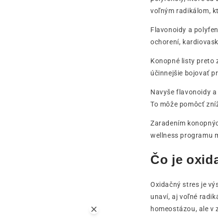
voľným radikálom, k
Flavonoidy a polyfe
ochorení, kardiovas
Konopné listy preto 
účinnejšie bojovať p
Navyše flavonoidy a 
To môže pomôcť znížiť
Zaradením konopných 
wellness programu m
Čo je oxid
Oxidačný stres je vý
unaví, aj voľné rad
homeostázou, ale v z