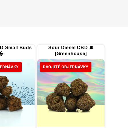
D Small Buds
Sour Diesel CBD ⛽
👮
[Greenhouse]
JEDNÁVKY
DVOJITÉ OBJEDNÁVKY