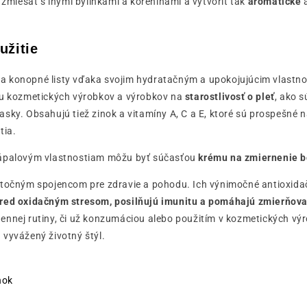
ž zmiešať s inými bylinkami a koreninami a vytvoriť tak
aromatické
a
užitie
a konopné listy vďaka svojim hydratačným a upokojujúcim vlastn
bu kozmetických výrobkov a výrobkov na
starostlivosť o pleť
, ako s
sky. Obsahujú tiež zinok a vitamíny A, C a E, ktoré sú prospešné 
tia.
zápalovým vlastnostiam môžu byť súčasťou
krému na zmiernenie b
utočným spojencom pre zdravie a pohodu. Ich výnimočné antioxidač
red oxidačným stresom, posilňujú imunitu a pomáhajú zmierňova
ennej rutiny, či už konzumáciou alebo použitím v kozmetických v
 vyvážený životný štýl.
nok