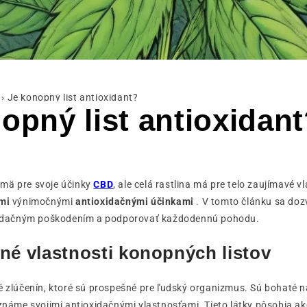
›
Je konopný list antioxidant?
opný list antioxidan
mä pre svoje účinky
CBD
, ale celá rastlina má pre telo zaujímavé vl
imi
výnimočnými
antioxidačnými účinkami
. V tomto článku sa doz
oxidačným poškodením a podporovať každodennú pohodu.
né vlastnosti konopných listov
é zlúčenín, ktoré sú prospešné pre ľudský organizmus. Sú bohaté n
 známe svojimi antioxidačnými vlastnosťami. Tieto látky pôsobia ak