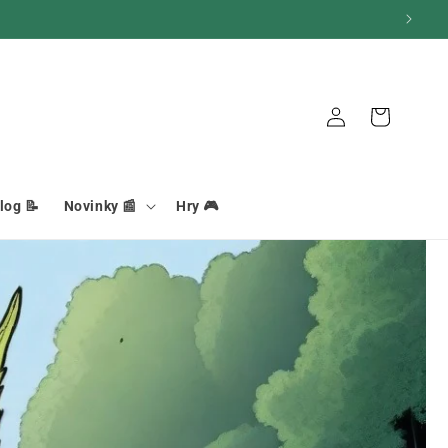
Košík
Pripojenie
log 📝
Novinky 📰
Hry 🎮