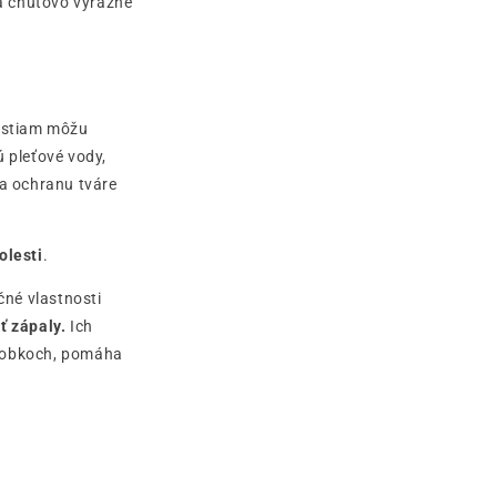
 chuťovo výrazné
ostiam môžu
ú pleťové vody,
na ochranu tváre
olesti
.
né vlastnosti
ť zápaly.
Ich
ýrobkoch, pomáha