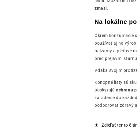
jedál. Možno ich tie
zmesi
.
Na lokálne po
Okrem konzumácie s
používať aj na výro
balzamy a pleťové ma
pred prejavmi starnu
Vďaka svojim proti
Konopné listy sú sk
poskytujú
ochranu p
zaradenie do každod
podporovať zdravý a
Zdieľať tento člá