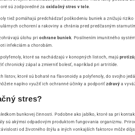
toré sú zodpovedné za
oxidačný stres v tele
.
noly tiež pomáhajú predchádzať poškodeniu buniek a znižujú riziko
kulárnych ochorení a rakoviny a chránia pred predčasným starnutí
zohrávajú úlohu pri
ochrane buniek
. Posilnením imunitného systé
roti infekciám a chorobám.
polyfenoly, ktoré sa nachádzajú v konopných listoch, majú
protizá
 chronický zápal a zmierniť bolesť, napríklad pri artritíde.
listov, ktoré sú bohaté na flavonoidy a polyfenoly, do svojho jedá
ôžete naplno využiť ich ochranné účinky a podporiť
zdravý
a vyvá
ačný stres?
sledkom bunkovej činnosti. Podobne ako jablko, ktoré sa pri kont
ikály sú akýmsi odpadovým produktom fungovania organizmu. Priro
ávislosti od životného štýlu a iných vonkajších faktorov môže dôj