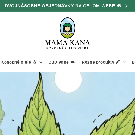
DVOJNÁSOBNÉ OBJEDNÁVKY NA CELOM WEBE 🎁
Konopné oleje 💧
CBD Vape ☁️
Rôzne produkty 🖍️
B