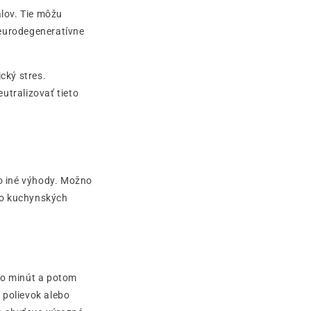
álov. Tie môžu
neurodegeneratívne
cký stres.
utralizovať tieto
bo iné výhody. Možno
do kuchynských
ko minút a potom
, polievok alebo