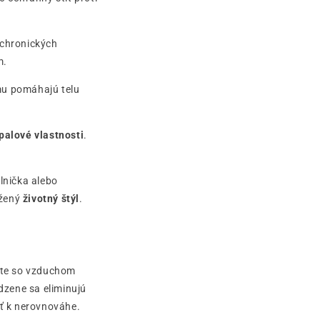
 chronických
m.
mu pomáhajú telu
palové vlastnosti
.
lnička alebo
žený
životný štýl
.
akte so vzduchom
dzene sa eliminujú
sť k nerovnováhe.