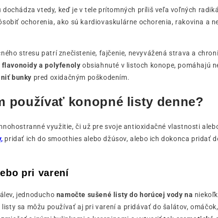
dochádza vtedy, keď je v tele prítomných príliš veľa voľných radik
ôsobiť ochorenia, ako sú kardiovaskulárne ochorenia, rakovina a 
ného stresu patrí znečistenie, fajčenie, nevyvážená strava a chroni
ú flavonoidy a polyfenoly
obsiahnuté v listoch konope, pomáhajú ne
niť bunky
pred oxidačným poškodením.
 používať konopné listy denne?
nohostranné využitie, či už pre svoje antioxidačné vlastnosti ale
,
pridať ich do smoothies alebo džúsov, alebo ich dokonca pridať 
lebo pri varení
nálev, jednoducho
namočte sušené listy do horúcej vody na
niekoľ
 listy sa môžu používať aj pri varení a pridávať do šalátov, omáčok