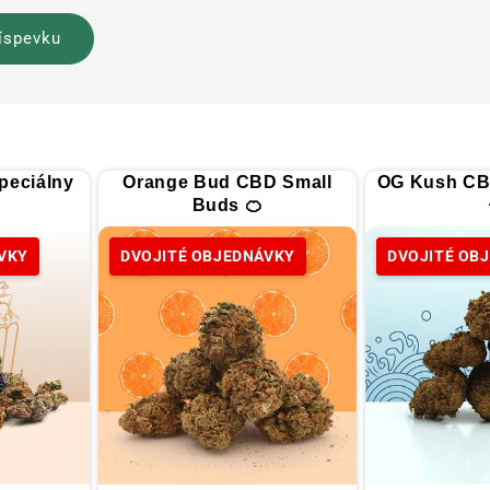
peciálny
Orange Bud CBD Small
OG Kush CB
Buds 🍊
VKY
DVOJITÉ OBJEDNÁVKY
DVOJITÉ OB