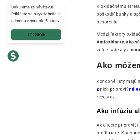
K oxidačnému stresu 
Ďakujeme za návštevu!
poškodiť bunky a sp
Prihláste sa a vyzdvihnite si
odmenu v hodnote 5 bodov!
ochorenia.
Medzi faktory oxidač
Pripojenie
Antioxidanty, ako s
voľné radikály a
chrá
Ako môžem
Konopné listy majú m
z
nich pripraviť
nálev
receptov.
Ako infúzia a
Ak chcete pripraviť 
prefiltrujte. Konopné