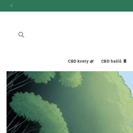
Ignorovať
a prejsť
na obsah
CBD kvety 🌿
CBD hašiš 🍫