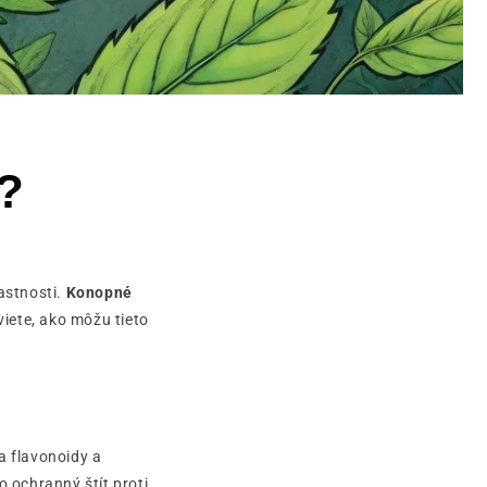
t?
astnosti.
Konopné
viete, ako môžu tieto
a flavonoidy a
o ochranný štít proti