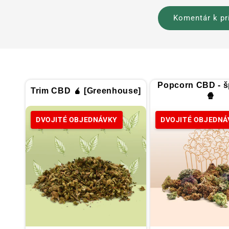
Popcorn CBD - š
Trim CBD 🧉 [Greenhouse]
🍿
DVOJITÉ OBJEDNÁVKY
DVOJITÉ OBJEDNÁ