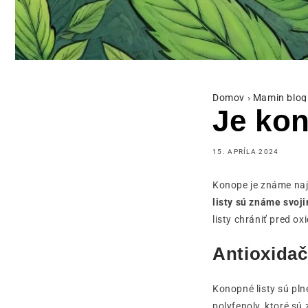
Domov
›
Mamin blog
Je kon
15. APRÍLA 2024
Konope je známe naj
listy sú známe svoj
listy chrániť pred 
Antioxidač
Konopné listy sú pln
polyfenoly, ktoré sú