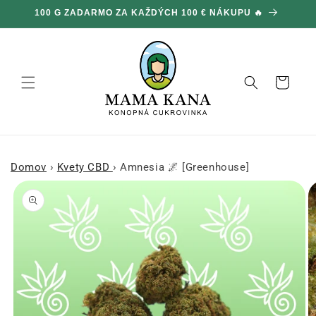
Ignorovať
100 G ZADARMO ZA KAŽDÝCH 100 € NÁKUPU 🔥
a prejsť
na obsah
Košík
Domov
›
Kvety CBD
›
Amnesia 🌌 [Greenhouse]
Prejsť na
informácie
o produkte