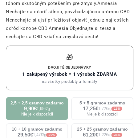
tónom skutočným potešením pre zmysly.Amnesia
Nechajte sa očariť silnou, povzbudzujúcou arómou CBD.
Nenechajte si ujsť príležitosť objaviť jednu z najlepších
odrôd konope CBD.Amnesia Objednajte si teraz a
nechajte sa CBD vziať na zmyslovú cestu!
🎁
DVOJITÉ OBJEDNÁVKY
1 zakúpený výrobok = 1 výrobok ZDARMA
na všetky produkty a formáty
2,5 + 2,5 gramov zadarmo
5 + 5 gramov zadarmo
9,90€
17,25€
1,98€/g
1,72€/g
-13%
Nie je k dispozícii
Nie je k dispozícii
10 + 10 gramov zadarmo
25 + 25 gramov zadarmo
29,50€
61,20€
1,47€/g
1,22€/g
-26%
-38%