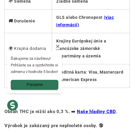
🌱 Semená
Žiadne semená
GLS alebo Chronopost
(viac
🚚 Doručenie
informácií)
Krajiny Európskej únie a
🌍 Krajina dodania
francúzske zámorské
departmány a územia
Ďakujeme za návštevu!
Prihláste sa a vyzdvihnite si
odmenu v hodnote 5 bodov!
💳 Bezpečná
Kreditná karta: Visa, Mastercard
platba
a American Express
Pripojenie
Obsah THC je nižší ako 0,3 %. ➡️
Naše hladiny CBD
.
Výrobok je zakázaný pre neplnoleté osoby. 🔞