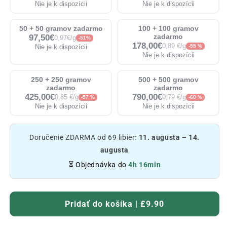
Nie je k dispozícii
Nie je k dispozícii
50 + 50 gramov zadarmo
100 + 100 gramov
97,50€
zadarmo
0,97€/g
-51%
178,00€
0,89 €/g
Nie je k dispozícii
-55 %
Nie je k dispozícii
250 + 250 gramov
500 + 500 gramov
zadarmo
zadarmo
425,00€
790,00€
0,85 €/g
0,79 €/g
-57 %
-60 %
Nie je k dispozícii
Nie je k dispozícii
Doručenie ZDARMA od 69 libier:
11. augusta – 14.
augusta
⏳ Objednávka do
4h 16min
Pridať do košíka | £9.90