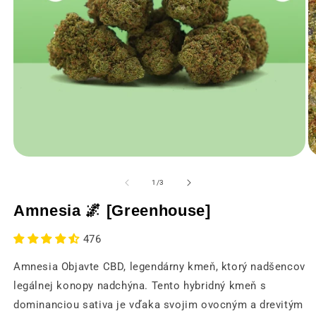
Otvorenie
O
médií
m
1
2
z
1
/
3
v
v
modálnom
m
Amnesia 🌌 [Greenhouse]
okne
o
476
Amnesia Objavte CBD, legendárny kmeň, ktorý nadšencov
legálnej konopy nadchýna. Tento hybridný kmeň s
dominanciou sativa je vďaka svojim ovocným a drevitým