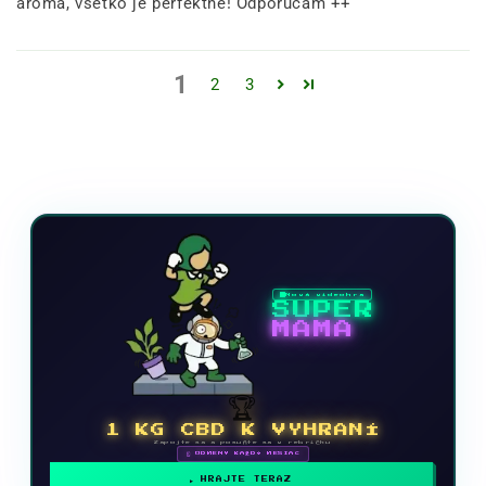
aróma, všetko je perfektné! Odporúčam ++
1
2
3
Nová videohra
SUPER
MAMA
🏆
1 KG CBD K VYHRANÍ
Zapojte sa a posuňte sa v rebríčku
🗓 ODMENY KAŽDÝ MESIAC
HRAJTE TERAZ