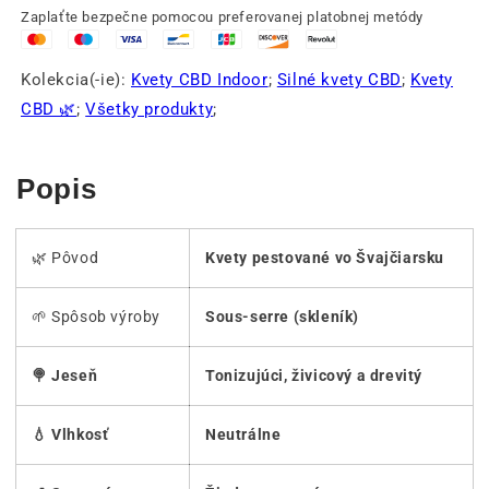
Zaplaťte bezpečne pomocou preferovanej platobnej metódy
Kolekcia(-ie):
Kvety CBD Indoor
;
Silné kvety CBD
;
Kvety
CBD 🌿
;
Všetky produkty
;
Popis
🌿 Pôvod
Kvety pestované vo Švajčiarsku
🌱 Spôsob výroby
Sous-serre (skleník)
🍭 Jeseň
Tonizujúci, živicový a drevitý
💧 Vlhkosť
Neutrálne