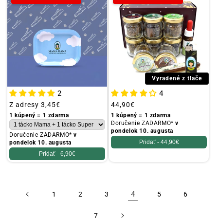
Vyradené z tlače
2
4
Obvyklá
Z adresy
3,45€
Obvyklá
44,90€
cena
cena
1 kúpený = 1 zdarma
1 kúpený = 1 zdarma
Doručenie ZADARMO*
v
pondelok 10. augusta
Doručenie ZADARMO*
v
Pridať -
44,90€
pondelok 10. augusta
Pridať -
6,90€
4
1
2
3
5
6
7