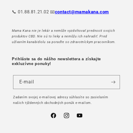
📞 01.88.81.21.02 📧
contact@mamakana.com
Mama Kana nie je lekár a nemôže vyzdvihovať prednosti svojich
produktov CBD. Nie sú to lieky a nemôžu ich nahradiť. Pred
užívaním kanabidiolu sa poraďte so zdravotníckym pracovníkom.
Prihláste sa do nášho newslettera a získajte
exkluzívne ponuky!
E-mail
Zadaním svojej e-mailovej adresy súhlasíte so zasielaním
našich týždenných obchodných ponúk e-mailom.
Facebook
Instagram
YouTube