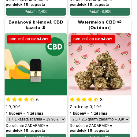
pondelok 10. augusta
pondelok 10. augusta
Pridať -
7,40€
Pridať -
8,90€
Banánová krémová CBD
Watermelon CBD 🍉
kazeta 🍌
[Outdoor]
DVOJITÉ OBJEDNÁVKY
DVOJITÉ OBJEDNÁVKY
6
3
Obvyklá
19,90€
Obvyklá
Z adresy
0,19€
cena
cena
1 kúpený = 1 zdarma
1 kúpený = 1 zdarma
Doručenie ZADARMO*
v
Doručenie ZADARMO*
v
pondelok 10. augusta
pondelok 10. augusta