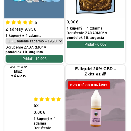
Obvyklá
0,00€
6
cena
1 kúpený = 1 zdarma
Obvyklá
Z adresy
9,95€
Doručenie ZADARMO*
v
cena
1 kúpený = 1 zdarma
pondelok 10. augusta
Pridať -
0,00€
Doručenie ZADARMO*
v
pondelok 10. augusta
Pridať -
19,90€
1G = 2G
E-liquid 20% CBD -
BEZ
Zkittlez 🌈
ZÁHAD
DVOJITÉ OBJEDNÁVKY
53
Obvyklá
0,00€
cena
1 kúpený = 1
zdarma
Doručenie