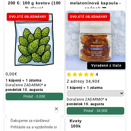
200 €: 100 g kvetov (100
melatonínová kapsula -
% zľava)
spánok 💤
DVOJITÉ OBJEDNÁVKY
DVOJITÉ OBJEDNÁVKY
Vyradené z tlače
Obvyklá
0,00€
4
cena
1 kúpený = 1 zdarma
Obvyklá
Z adresy
34,90€
Doručenie ZADARMO*
v
cena
1 kúpený = 1 zdarma
pondelok 10. augusta
Pridať -
0,00€
Doručenie ZADARMO*
v
pondelok 10. augusta
Pridať -
34,90€
Ďakujeme za návštevu!
CBD 1500 mg kapsuly -
Kvety
antistresové 🧎‍♀️
100k
Prihláste sa a vyzdvihnite si