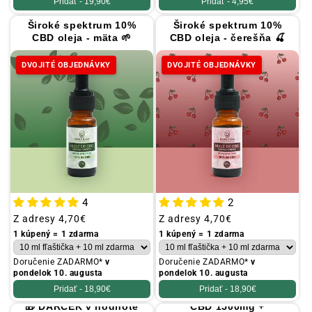
Pridať -
19,90€
Pridať -
4,95€
Široké spektrum 10%
Široké spektrum 10%
CBD oleja - mäta 🌱
CBD oleja - čerešňa 🍒
DVOJITÉ OBJEDNÁVKY
DVOJITÉ OBJEDNÁVKY
4
2
Obvyklá
Z adresy
4,70€
Obvyklá
Z adresy
4,70€
cena
cena
1 kúpený = 1 zdarma
1 kúpený = 1 zdarma
Doručenie ZADARMO*
v
Doručenie ZADARMO*
v
pondelok 10. augusta
pondelok 10. augusta
Pridať -
18,90€
Pridať -
18,90€
🎁 DARČEK v hodnote
CBD 1500mg +