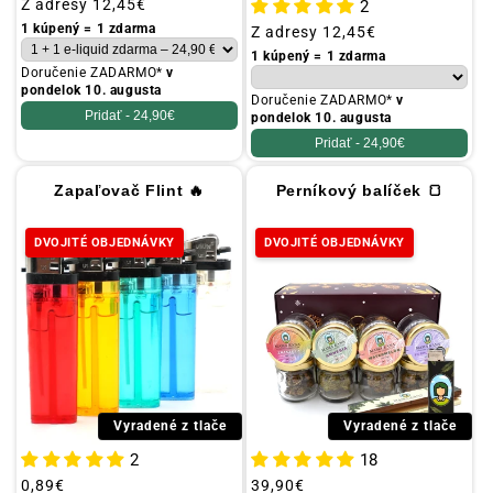
Obvyklá
Z adresy
12,45€
2
cena
1 kúpený = 1 zdarma
Obvyklá
Z adresy
12,45€
cena
1 kúpený = 1 zdarma
Doručenie ZADARMO*
v
pondelok 10. augusta
Doručenie ZADARMO*
v
Pridať -
24,90€
pondelok 10. augusta
Pridať -
24,90€
Zapaľovač Flint 🔥
Perníkový balíček 🍞
DVOJITÉ OBJEDNÁVKY
DVOJITÉ OBJEDNÁVKY
Vyradené z tlače
Vyradené z tlače
2
18
Obvyklá
0,89€
Obvyklá
39,90€