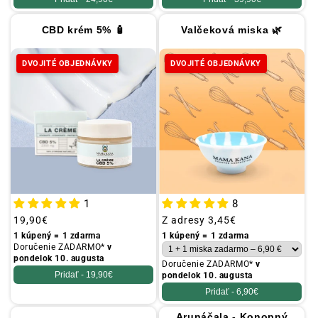
CBD krém 5% 🧴
Valčeková miska 🌿
DVOJITÉ OBJEDNÁVKY
DVOJITÉ OBJEDNÁVKY
1
8
Obvyklá
19,90€
Obvyklá
Z adresy
3,45€
cena
cena
1 kúpený = 1 zdarma
1 kúpený = 1 zdarma
Doručenie ZADARMO*
v
pondelok 10. augusta
Doručenie ZADARMO*
v
Pridať -
19,90€
pondelok 10. augusta
Pridať -
6,90€
Arunáčala - Konopný