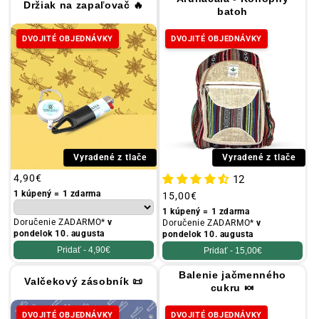
Držiak na zapaľovač 🔥
batoh
DVOJITÉ OBJEDNÁVKY
DVOJITÉ OBJEDNÁVKY
Vyradené z tlače
Vyradené z tlače
Obvyklá
4,90€
12
cena
1 kúpený = 1 zdarma
Obvyklá
15,00€
cena
1 kúpený = 1 zdarma
Doručenie ZADARMO*
v
Doručenie ZADARMO*
v
pondelok 10. augusta
pondelok 10. augusta
Pridať -
4,90€
Pridať -
15,00€
Balenie jačmenného
Valčekový zásobník 📜
cukru 🍬
DVOJITÉ OBJEDNÁVKY
DVOJITÉ OBJEDNÁVKY