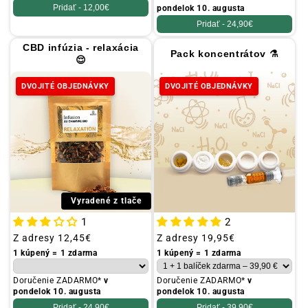
Pridať -
12,00€
pondelok 10. augusta
Pridať -
24,90€
CBD infúzia - relaxácia
Pack koncentrátov ⚗️
😌
DVOJITÉ OBJEDNÁVKY
DVOJITÉ OBJEDNÁVKY
Vyradené z tlače
1
2
Obvyklá
Z adresy
12,45€
Obvyklá
Z adresy
19,95€
cena
cena
1 kúpený = 1 zdarma
1 kúpený = 1 zdarma
Doručenie ZADARMO*
v
Doručenie ZADARMO*
v
pondelok 10. augusta
pondelok 10. augusta
Pridať -
24,90€
Pridať -
39,90€