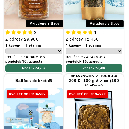
Vyradené z tlače
Vyradené z tlače
2
1
Obvyklá
Z adresy
29,90€
Obvyklá
Z adresy
12,45€
cena
cena
1 kúpený = 1 zdarma
1 kúpený = 1 zdarma
Doručenie ZADARMO*
v
Doručenie ZADARMO*
v
pondelok 10. augusta
pondelok 10. augusta
Pridať -
29,90€
Pridať -
24,90€
🎁 DARČEK v hodnote
Balíček dobrôt 🎁
200 €: 100 g živice (100
% zľava)
DVOJITÉ OBJEDNÁVKY
DVOJITÉ OBJEDNÁVKY