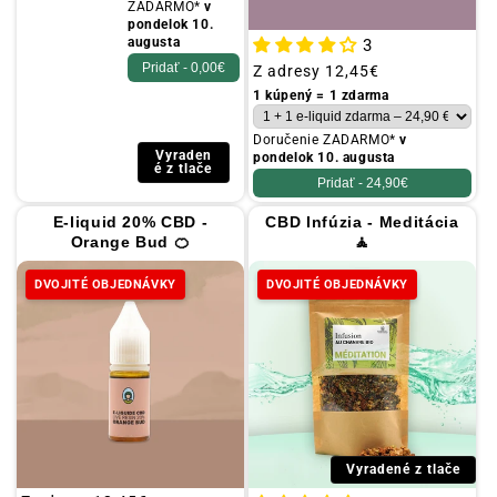
ZADARMO*
v
pondelok 10.
augusta
3
Pridať -
0,00€
Obvyklá
Z adresy
12,45€
cena
1 kúpený = 1 zdarma
Doručenie ZADARMO*
v
Vyraden
pondelok 10. augusta
é z tlače
Pridať -
24,90€
E-liquid 20% CBD -
CBD Infúzia - Meditácia
Orange Bud 🍊
🧘
DVOJITÉ OBJEDNÁVKY
DVOJITÉ OBJEDNÁVKY
Vyradené z tlače