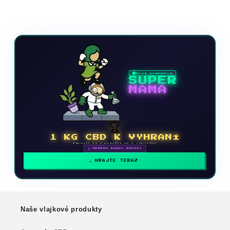
Nová videohra
SUPER
MAMA
🏆
1 KG CBD K VYHRANÍ
Zapojte sa a posuňte sa v rebríčku
🗓 ODMENY KAŽDÝ MESIAC
HRAJTE TERAZ
Naše vlajkové produkty