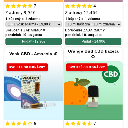
7
4
Obvyklá
Z adresy
9,95€
Obvyklá
Z adresy
12,45€
cena
cena
1 kúpený = 1 zdarma
1 kúpený = 1 zdarma
Doručenie ZADARMO*
v
Doručenie ZADARMO*
v
pondelok 10. augusta
pondelok 10. augusta
Pridať -
19,90€
Pridať -
24,90€
Orange Bud CBD kazeta
Vosk CBD - Amnesia 🌌
🍊
DVOJITÉ OBJEDNÁVKY
DVOJITÉ OBJEDNÁVKY
5
7