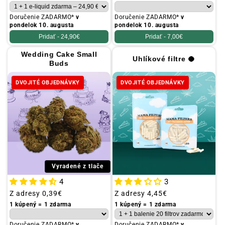
Doručenie ZADARMO*
v
Doručenie ZADARMO*
v
pondelok 10. augusta
pondelok 10. augusta
Pridať -
24,90€
Pridať -
7,00€
Wedding Cake Small
Uhlíkové filtre 🥥
Buds
DVOJITÉ OBJEDNÁVKY
DVOJITÉ OBJEDNÁVKY
Vyradené z tlače
4
3
Obvyklá
Z adresy
0,39€
Obvyklá
Z adresy
4,45€
cena
cena
1 kúpený = 1 zdarma
1 kúpený = 1 zdarma
Doručenie ZADARMO*
v
Doručenie ZADARMO*
v