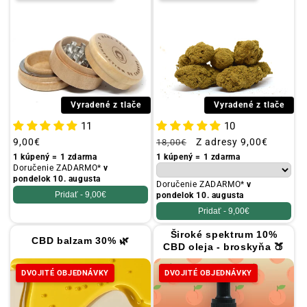
Vyradené z tlače
Vyradené z tlače
11
10
Obvyklá
9,00€
Obvyklá
Propagačná
Z adresy
9,00€
18,00€
cena
cena
cena
1 kúpený = 1 zdarma
1 kúpený = 1 zdarma
Doručenie ZADARMO*
v
pondelok 10. augusta
Doručenie ZADARMO*
v
Pridať -
9,00€
pondelok 10. augusta
Pridať -
9,00€
Široké spektrum 10%
CBD balzam 30% 🌿
CBD oleja - broskyňa 🍑
DVOJITÉ OBJEDNÁVKY
DVOJITÉ OBJEDNÁVKY