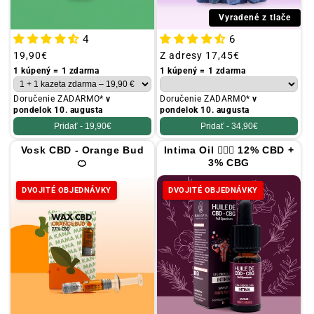
Vyradené z tlače
4
6
Obvyklá
19,90€
Obvyklá
Z adresy
17,45€
cena
cena
1 kúpený = 1 zdarma
1 kúpený = 1 zdarma
Doručenie ZADARMO*
v
Doručenie ZADARMO*
v
pondelok 10. augusta
pondelok 10. augusta
Pridať -
19,90€
Pridať -
34,90€
Vosk CBD - Orange Bud
Intima Oil 👩🏻‍⚕️ 12% CBD +
🍊
3% CBG
DVOJITÉ OBJEDNÁVKY
DVOJITÉ OBJEDNÁVKY