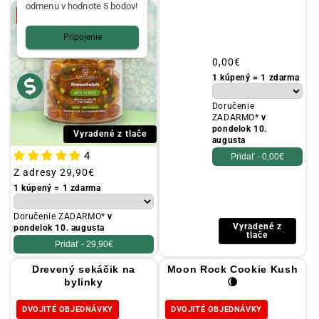
odmenu v hodnote 5 bodov!
DVOJITÉ OBJEDNÁVKY
Pripojenie
Obvyklá
0,00€
cena
1 kúpený = 1 zdarma
Doručenie
ZADARMO*
v
pondelok 10.
Vyradené z tlače
augusta
4
Pridať -
0,00€
Obvyklá
Z adresy
29,90€
cena
1 kúpený = 1 zdarma
Doručenie ZADARMO*
v
Vyradené z
pondelok 10. augusta
tlače
Pridať -
29,90€
Drevený sekáčik na
Moon Rock Cookie Kush
bylinky
🌘
DVOJITÉ OBJEDNÁVKY
DVOJITÉ OBJEDNÁVKY