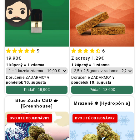
a
:
V
š
e
t
9
6
k
Obvyklá
19,90€
Obvyklá
Z adresy
1,29€
y
cena
cena
1 kúpený = 1 zdarma
1 kúpený = 1 zdarma
Doručenie ZADARMO*
v
Doručenie ZADARMO*
v
pondelok 10. augusta
pondelok 10. augusta
Pridať -
19,90€
Pridať -
13,60€
Blue Zushi CBD 🍣
Mrazené ❄️ [Hydropónia]
[Greenhouse]
DVOJITÉ OBJEDNÁVKY
DVOJITÉ OBJEDNÁVKY