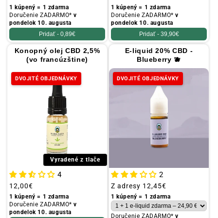
cena
cena
1 kúpený = 1 zdarma
1 kúpený = 1 zdarma
Doručenie ZADARMO*
v
Doručenie ZADARMO*
v
pondelok 10. augusta
pondelok 10. augusta
Pridať -
0,89€
Pridať -
39,90€
Konopný olej CBD 2,5%
E-liquid 20% CBD -
(vo francúzštine)
Blueberry 🫐
DVOJITÉ OBJEDNÁVKY
DVOJITÉ OBJEDNÁVKY
Vyradené z tlače
4
2
Obvyklá
12,00€
Obvyklá
Z adresy
12,45€
cena
cena
1 kúpený = 1 zdarma
1 kúpený = 1 zdarma
Doručenie ZADARMO*
v
pondelok 10. augusta
Doručenie ZADARMO*
v