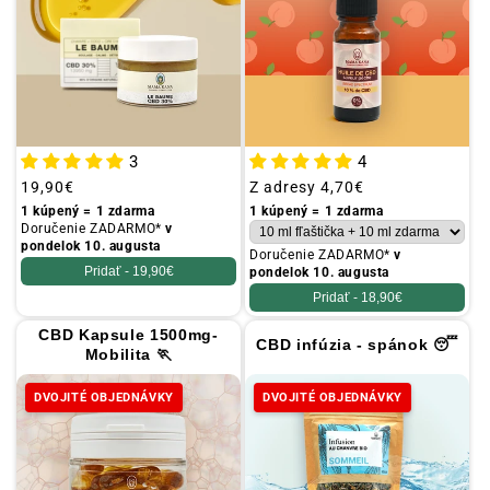
3
4
Obvyklá
19,90€
Obvyklá
Z adresy
4,70€
cena
cena
1 kúpený = 1 zdarma
1 kúpený = 1 zdarma
Doručenie ZADARMO*
v
pondelok 10. augusta
Doručenie ZADARMO*
v
Pridať -
19,90€
pondelok 10. augusta
Pridať -
18,90€
CBD Kapsule 1500mg-
CBD infúzia - spánok 😴
Mobilita 🏃
DVOJITÉ OBJEDNÁVKY
DVOJITÉ OBJEDNÁVKY