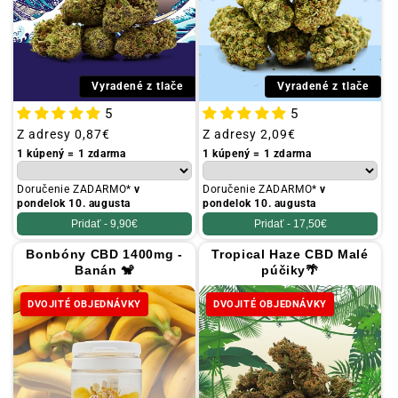
Vyradené z tlače
Vyradené z tlače
5
5
Obvyklá
Z adresy
0,87€
Obvyklá
Z adresy
2,09€
cena
cena
1 kúpený = 1 zdarma
1 kúpený = 1 zdarma
Doručenie ZADARMO*
v
Doručenie ZADARMO*
v
pondelok 10. augusta
pondelok 10. augusta
Pridať -
9,90€
Pridať -
17,50€
Bonbóny CBD 1400mg -
Tropical Haze CBD Malé
Banán 🐒
púčiky🌴
DVOJITÉ OBJEDNÁVKY
DVOJITÉ OBJEDNÁVKY