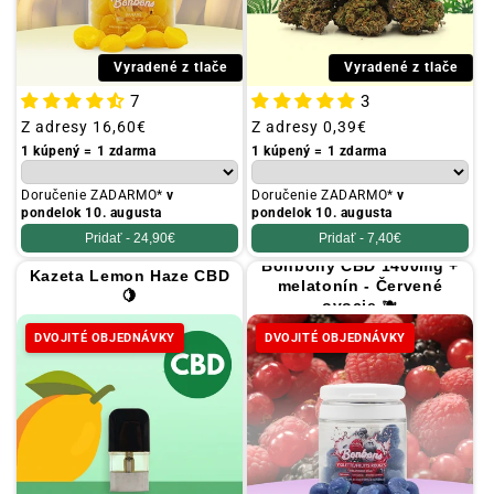
Vyradené z tlače
Vyradené z tlače
7
3
Obvyklá
Z adresy
16,60€
Obvyklá
Z adresy
0,39€
cena
cena
1 kúpený = 1 zdarma
1 kúpený = 1 zdarma
Doručenie ZADARMO*
v
Doručenie ZADARMO*
v
pondelok 10. augusta
pondelok 10. augusta
Pridať -
24,90€
Pridať -
7,40€
Bonbóny CBD 1400mg +
Kazeta Lemon Haze CBD
melatonín - Červené
🍋
ovocie 🫐
DVOJITÉ OBJEDNÁVKY
DVOJITÉ OBJEDNÁVKY