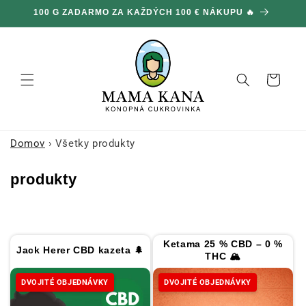
Ignorovať
DVOJNÁSOBNÉ OBJEDNÁVKY NA CELOM WEBE 🎁
1
a prejsť
na obsah
Košík
Domov
›
Všetky produkty
K
produkty
o
l
e
Ketama 25 % CBD – 0 %
Jack Herer CBD kazeta 🌲
k
THC 🏔
c
DVOJITÉ OBJEDNÁVKY
DVOJITÉ OBJEDNÁVKY
i