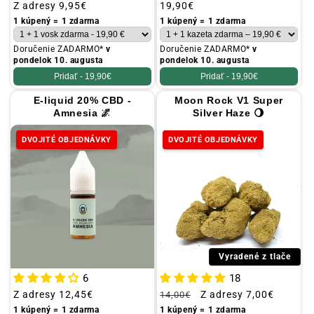
Obvyklá
Z adresy
9,95€
Obvyklá
19,90€
cena
cena
1 kúpený = 1 zdarma
1 kúpený = 1 zdarma
Doručenie ZADARMO*
v
Doručenie ZADARMO*
v
pondelok 10. augusta
pondelok 10. augusta
Pridať -
19,90€
Pridať -
19,90€
E-liquid 20% CBD -
Moon Rock V1 Super
Amnesia 🌌
Silver Haze 🌖
DVOJITÉ OBJEDNÁVKY
DVOJITÉ OBJEDNÁVKY
Vyradené z tlače
6
18
Obvyklá
Z adresy
12,45€
Obvyklá
Propagačná
Z adresy
7,00€
14,00€
cena
cena
cena
1 kúpený = 1 zdarma
1 kúpený = 1 zdarma