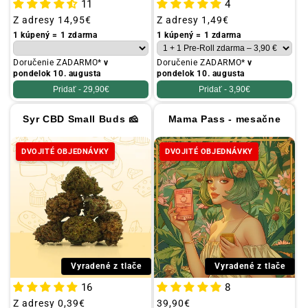
11
4
Obvyklá
Z adresy
14,95€
Obvyklá
Z adresy
1,49€
cena
cena
1 kúpený = 1 zdarma
1 kúpený = 1 zdarma
Doručenie ZADARMO*
v
Doručenie ZADARMO*
v
pondelok 10. augusta
pondelok 10. augusta
Pridať -
29,90€
Pridať -
3,90€
Syr CBD Small Buds 🧀
Mama Pass - mesačne
DVOJITÉ OBJEDNÁVKY
DVOJITÉ OBJEDNÁVKY
Vyradené z tlače
Vyradené z tlače
16
8
Obvyklá
Z adresy
0,39€
Obvyklá
39,90€