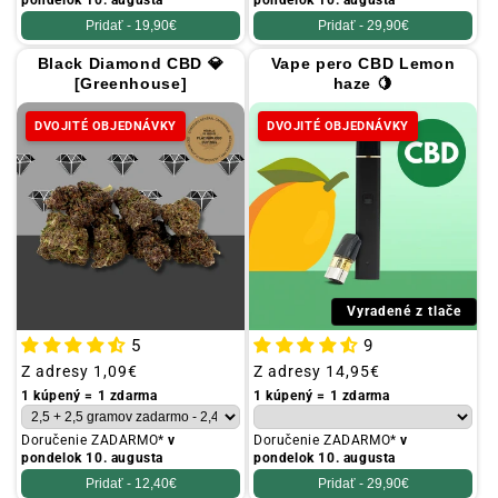
Pridať -
19,90€
Pridať -
29,90€
Black Diamond CBD 💎
Vape pero CBD Lemon
[Greenhouse]
haze 🍋
DVOJITÉ OBJEDNÁVKY
DVOJITÉ OBJEDNÁVKY
Vyradené z tlače
5
9
Obvyklá
Z adresy
1,09€
Obvyklá
Z adresy
14,95€
cena
cena
1 kúpený = 1 zdarma
1 kúpený = 1 zdarma
Doručenie ZADARMO*
v
Doručenie ZADARMO*
v
pondelok 10. augusta
pondelok 10. augusta
Pridať -
12,40€
Pridať -
29,90€