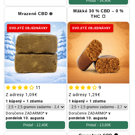
Pridať -
34,90€
Mäkké 30 % CBD – 0 %
Mrazené CBD ❄️
THC 🍞
DVOJITÉ OBJEDNÁVKY
DVOJITÉ OBJEDNÁVKY
11
9
Obvyklá
Z adresy
1,09€
Obvyklá
Z adresy
1,29€
cena
cena
1 kúpený = 1 zdarma
1 kúpený = 1 zdarma
Doručenie ZADARMO*
v
Doručenie ZADARMO*
v
pondelok 10. augusta
pondelok 10. augusta
Pridať -
12,40€
Pridať -
13,60€