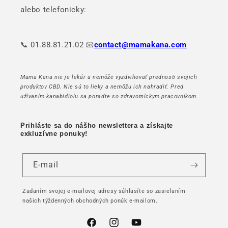
alebo telefonicky:
📞 01.88.81.21.02 📧
contact@mamakana.com
Mama Kana nie je lekár a nemôže vyzdvihovať prednosti svojich
produktov CBD. Nie sú to lieky a nemôžu ich nahradiť. Pred
užívaním kanabidiolu sa poraďte so zdravotníckym pracovníkom.
Prihláste sa do nášho newslettera a získajte
exkluzívne ponuky!
E-mail
Zadaním svojej e-mailovej adresy súhlasíte so zasielaním
našich týždenných obchodných ponúk e-mailom.
Facebook
Instagram
YouTube