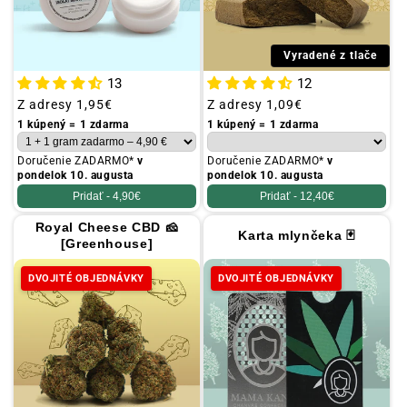
Vyradené z tlače
13
12
Obvyklá
Z adresy
1,95€
Obvyklá
Z adresy
1,09€
cena
cena
1 kúpený = 1 zdarma
1 kúpený = 1 zdarma
Doručenie ZADARMO*
v
Doručenie ZADARMO*
v
pondelok 10. augusta
pondelok 10. augusta
Pridať -
4,90€
Pridať -
12,40€
Royal Cheese CBD 🧀
Karta mlynčeka 🃏
[Greenhouse]
DVOJITÉ OBJEDNÁVKY
DVOJITÉ OBJEDNÁVKY