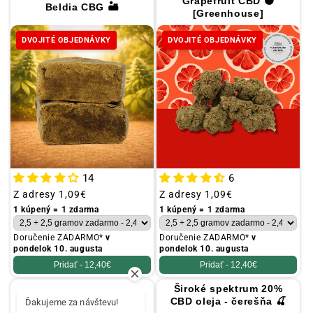
Grapefruit CBD 🟠
Beldia CBG 🏜️
[Greenhouse]
DVOJITÉ OBJEDNÁVKY
DVOJITÉ OBJEDNÁVKY
14
6
Obvyklá
Z adresy
1,09€
Obvyklá
Z adresy
1,09€
cena
cena
1 kúpený = 1 zdarma
1 kúpený = 1 zdarma
Doručenie ZADARMO*
v
Doručenie ZADARMO*
v
pondelok 10. augusta
pondelok 10. augusta
Pridať -
12,40€
Pridať -
12,40€
Široké spektrum 20%
Kartónové filtre 📦
CBD oleja - čerešňa 🍒
Ďakujeme za návštevu!