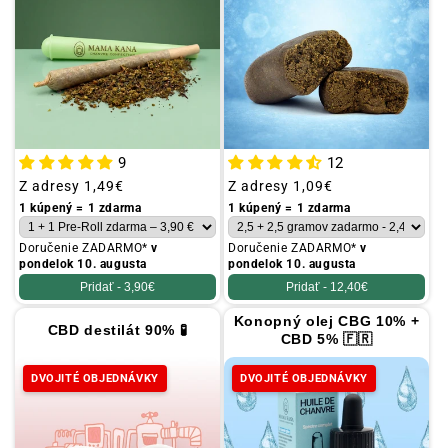
a
:
V
š
e
t
9
12
k
Obvyklá
Z adresy
1,49€
Obvyklá
Z adresy
1,09€
y
cena
cena
1 kúpený = 1 zdarma
1 kúpený = 1 zdarma
Doručenie ZADARMO*
v
Doručenie ZADARMO*
v
pondelok 10. augusta
pondelok 10. augusta
Pridať -
3,90€
Pridať -
12,40€
Konopný olej CBG 10% +
CBD destilát 90% 🧪
CBD 5% 🇫🇷
DVOJITÉ OBJEDNÁVKY
DVOJITÉ OBJEDNÁVKY