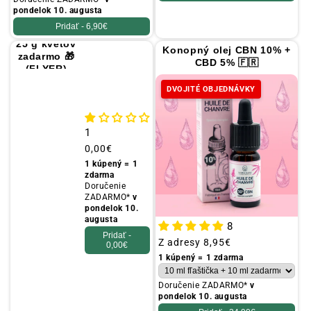
pondelok 10. augusta
Pridať -
6,90€
25 g kvetov
Konopný olej CBN 10% +
zadarmo 🎁
CBD 5% 🇫🇷
(FLYER)
DVOJITÉ OBJEDNÁVKY
1
Obvyklá
0,00€
cena
1 kúpený = 1
zdarma
Doručenie
ZADARMO*
v
pondelok 10.
augusta
8
Pridať -
Obvyklá
Z adresy
8,95€
0,00€
cena
1 kúpený = 1 zdarma
Doručenie ZADARMO*
v
pondelok 10. augusta