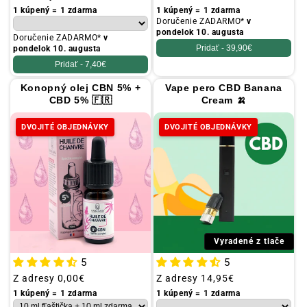
cena
cena
1 kúpený = 1 zdarma
1 kúpený = 1 zdarma
Doručenie ZADARMO*
v
pondelok 10. augusta
Doručenie ZADARMO*
v
Pridať -
39,90€
pondelok 10. augusta
Pridať -
7,40€
Konopný olej CBN 5% +
Vape pero CBD Banana
CBD 5% 🇫🇷
Cream 🍌
DVOJITÉ OBJEDNÁVKY
DVOJITÉ OBJEDNÁVKY
Vyradené z tlače
5
5
Obvyklá
Z adresy
0,00€
Obvyklá
Z adresy
14,95€
cena
cena
1 kúpený = 1 zdarma
1 kúpený = 1 zdarma