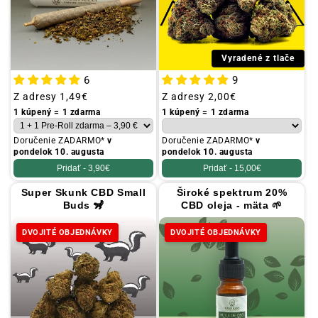
Vyradené z tlače
6
9
Obvyklá
Z adresy
1,49€
Obvyklá
Z adresy
2,00€
cena
cena
1 kúpený = 1 zdarma
1 kúpený = 1 zdarma
Doručenie ZADARMO*
v
Doručenie ZADARMO*
v
pondelok 10. augusta
pondelok 10. augusta
Pridať -
3,90€
Pridať -
15,00€
Super Skunk CBD Small
Široké spektrum 20%
Buds 🦨
CBD oleja - mäta 🌱
DVOJITÉ OBJEDNÁVKY
DVOJITÉ OBJEDNÁVKY