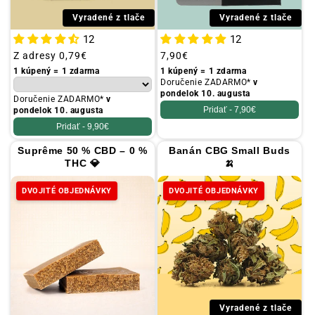
Vyradené z tlače
Vyradené z tlače
12
12
Obvyklá
Z adresy
0,79€
Obvyklá
7,90€
cena
cena
1 kúpený = 1 zdarma
1 kúpený = 1 zdarma
Doručenie ZADARMO*
v
pondelok 10. augusta
Doručenie ZADARMO*
v
Pridať -
7,90€
pondelok 10. augusta
Pridať -
9,90€
Suprême 50 % CBD – 0 %
Banán CBG Small Buds
THC 💎
🍌
DVOJITÉ OBJEDNÁVKY
DVOJITÉ OBJEDNÁVKY
Vyradené z tlače