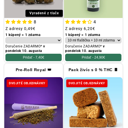
Vyradené z tlače
8
4
Obvyklá
Z adresy
0,49€
Obvyklá
Z adresy
6,20€
cena
cena
1 kúpený = 1 zdarma
1 kúpený = 1 zdarma
Doručenie ZADARMO*
v
Doručenie ZADARMO*
v
pondelok 10. augusta
pondelok 10. augusta
Pridať -
7,40€
Pridať -
24,90€
Pre-Roll Royal 👑
Pack živíc s 0 % THC 🍫
DVOJITÉ OBJEDNÁVKY
DVOJITÉ OBJEDNÁVKY