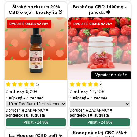
Široké spektrum 20%
Bonbóny CBD 1400mg -
CBD oleja - broskyňa 🍑
jahoda 🍓
DVOJITÉ OBJEDNÁVKY
DVOJITÉ OBJEDNÁVKY
Vyradené z tlače
5
4
Obvyklá
Z adresy
6,20€
Obvyklá
Z adresy
12,45€
cena
cena
1 kúpený = 1 zdarma
1 kúpený = 1 zdarma
Doručenie ZADARMO*
v
Doručenie ZADARMO*
v
pondelok 10. augusta
pondelok 10. augusta
Pridať -
24,90€
Pridať -
24,90€
Konopný olej CBG 5% +
La Mousse (CBD peľ) ✨