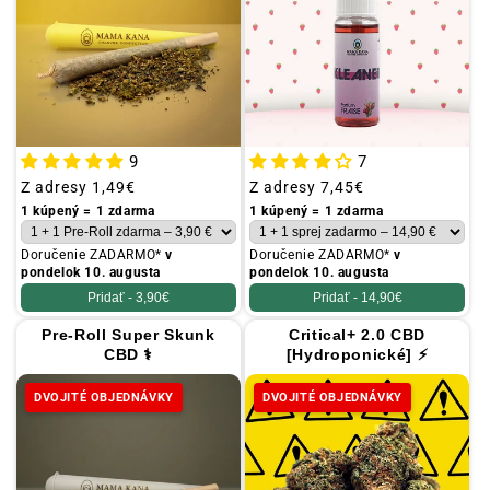
9
7
Obvyklá
Z adresy
1,49€
Obvyklá
Z adresy
7,45€
cena
cena
1 kúpený = 1 zdarma
1 kúpený = 1 zdarma
Doručenie ZADARMO*
v
Doručenie ZADARMO*
v
pondelok 10. augusta
pondelok 10. augusta
Pridať -
3,90€
Pridať -
14,90€
Pre-Roll Super Skunk
Critical+ 2.0 CBD
CBD ⚕
[Hydroponické] ⚡
DVOJITÉ OBJEDNÁVKY
DVOJITÉ OBJEDNÁVKY