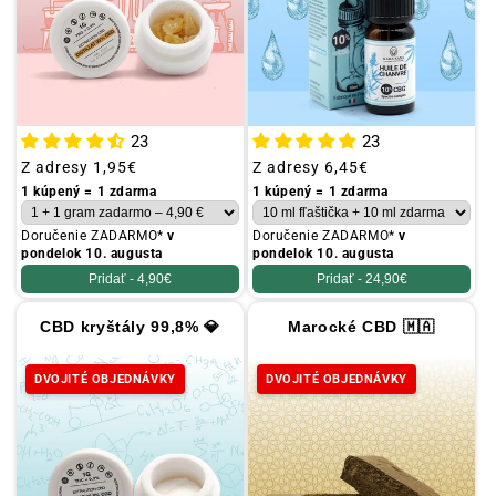
23
23
Obvyklá
Z adresy
1,95€
Obvyklá
Z adresy
6,45€
cena
cena
1 kúpený = 1 zdarma
1 kúpený = 1 zdarma
Doručenie ZADARMO*
v
Doručenie ZADARMO*
v
pondelok 10. augusta
pondelok 10. augusta
Pridať -
4,90€
Pridať -
24,90€
CBD kryštály 99,8% 💎
Marocké CBD 🇲🇦
DVOJITÉ OBJEDNÁVKY
DVOJITÉ OBJEDNÁVKY