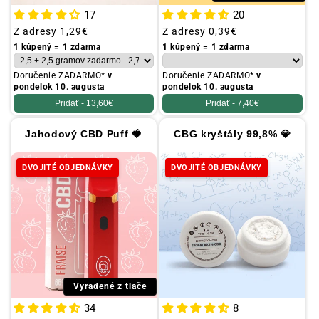
17
20
Obvyklá
Z adresy
1,29€
Obvyklá
Z adresy
0,39€
cena
cena
1 kúpený = 1 zdarma
1 kúpený = 1 zdarma
Doručenie ZADARMO*
v
Doručenie ZADARMO*
v
pondelok 10. augusta
pondelok 10. augusta
Pridať -
13,60€
Pridať -
7,40€
Jahodový CBD Puff 🍓
CBG kryštály 99,8% 💎
DVOJITÉ OBJEDNÁVKY
DVOJITÉ OBJEDNÁVKY
Vyradené z tlače
34
8