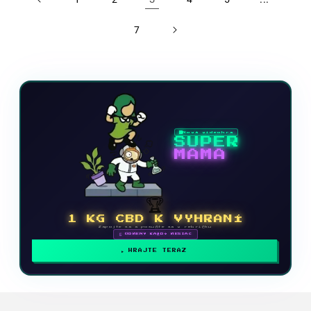
7
Nová videohra
SUPER
MAMA
🏆
1 KG CBD K VYHRANÍ
Zapojte sa a posuňte sa v rebríčku
🗓 ODMENY KAŽDÝ MESIAC
HRAJTE TERAZ