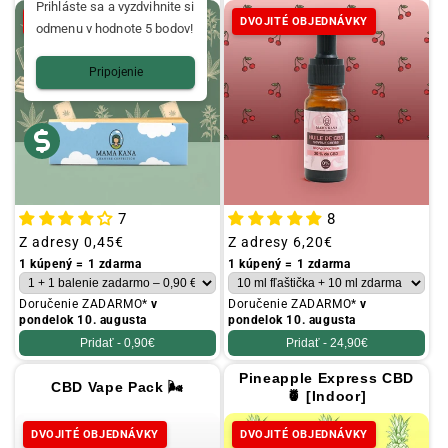
Prihláste sa a vyzdvihnite si
DVOJITÉ OBJEDNÁVKY
DVOJITÉ OBJEDNÁVKY
odmenu v hodnote 5 bodov!
Pripojenie
7
8
Obvyklá
Z adresy
0,45€
Obvyklá
Z adresy
6,20€
cena
cena
1 kúpený = 1 zdarma
1 kúpený = 1 zdarma
Doručenie ZADARMO*
v
Doručenie ZADARMO*
v
pondelok 10. augusta
pondelok 10. augusta
Pridať -
0,90€
Pridať -
24,90€
Pineapple Express CBD
CBD Vape Pack 🌬️
🍍 [Indoor]
DVOJITÉ OBJEDNÁVKY
DVOJITÉ OBJEDNÁVKY