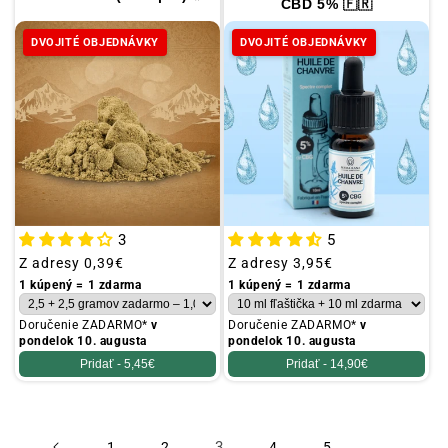
CBD 5% 🇫🇷
DVOJITÉ OBJEDNÁVKY
DVOJITÉ OBJEDNÁVKY
3
5
Obvyklá
Z adresy
0,39€
Obvyklá
Z adresy
3,95€
cena
cena
1 kúpený = 1 zdarma
1 kúpený = 1 zdarma
Doručenie ZADARMO*
v
Doručenie ZADARMO*
v
pondelok 10. augusta
pondelok 10. augusta
Pridať -
5,45€
Pridať -
14,90€
3
...
1
2
4
5