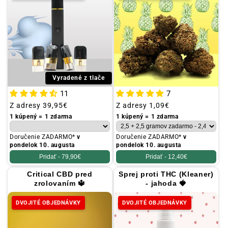
Vyradené z tlače
11
7
Obvyklá
Z adresy
39,95€
Obvyklá
Z adresy
1,09€
cena
cena
1 kúpený = 1 zdarma
1 kúpený = 1 zdarma
Doručenie ZADARMO*
v
Doručenie ZADARMO*
v
pondelok 10. augusta
pondelok 10. augusta
Pridať -
79,90€
Pridať -
12,40€
Critical CBD pred
Sprej proti THC (Kleaner)
zrolovaním 🔱
- jahoda 🍓
DVOJITÉ OBJEDNÁVKY
DVOJITÉ OBJEDNÁVKY