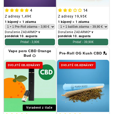
4
14
Obvyklá
Z adresy
1,49€
Obvyklá
Z adresy
19,95€
cena
cena
1 kúpený = 1 zdarma
1 kúpený = 1 zdarma
Doručenie ZADARMO*
v
Doručenie ZADARMO*
v
pondelok 10. augusta
pondelok 10. augusta
Pridať -
3,90€
Pridať -
39,90€
Vape pero CBD Orange
Pre-Roll OG Kush CBD 💂
Bud 🍊
DVOJITÉ OBJEDNÁVKY
DVOJITÉ OBJEDNÁVKY
Vyradené z tlače