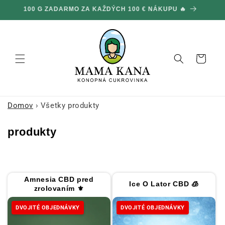
Ignorovať
DVOJNÁSOBNÉ OBJEDNÁVKY NA CELOM WEBE 🎁
1
a prejsť
na obsah
Košík
Domov
›
Všetky produkty
K
produkty
o
l
e
Amnesia CBD pred
Ice O Lator CBD 🧊
k
zrolovaním ⚜
c
DVOJITÉ OBJEDNÁVKY
DVOJITÉ OBJEDNÁVKY
i