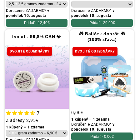
Doručenie ZADARMO*
v
Doručenie ZADARMO*
v
pondelok 10. augusta
pondelok 10. augusta
Pridať -
12,40€
Pridať -
29,90€
🎁 Balíček dobrôt 🎁
Isolat - 99,8% CBN 💎
(100% zľava)
DVOJITÉ OBJEDNÁVKY
DVOJITÉ OBJEDNÁVKY
Obvyklá
0,00€
7
cena
1 kúpený = 1 zdarma
Obvyklá
Z adresy
2,95€
Doručenie ZADARMO*
v
cena
1 kúpený = 1 zdarma
pondelok 10. augusta
Pridať -
0,00€
Doručenie ZADARMO*
v