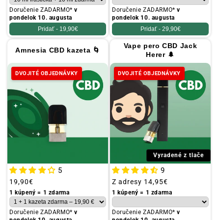
Doručenie ZADARMO*
v
Doručenie ZADARMO*
v
pondelok 10. augusta
pondelok 10. augusta
Pridať -
19,90€
Pridať -
29,90€
Vape pero CBD Jack
Amnesia CBD kazeta 🌀
Herer 🌲
DVOJITÉ OBJEDNÁVKY
DVOJITÉ OBJEDNÁVKY
Vyradené z tlače
5
9
Obvyklá
19,90€
Obvyklá
Z adresy
14,95€
cena
cena
1 kúpený = 1 zdarma
1 kúpený = 1 zdarma
Doručenie ZADARMO*
v
Doručenie ZADARMO*
v
pondelok 10. augusta
pondelok 10. augusta