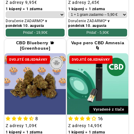
Obvyklá
Z adresy
9,95€
Obvyklá
Z adresy
2,45€
cena
cena
1 kúpený = 1 zdarma
1 kúpený = 1 zdarma
Doručenie ZADARMO*
v
Doručenie ZADARMO*
v
pondelok 10. augusta
pondelok 10. augusta
Pridať -
19,90€
Pridať -
5,90€
CBD Blueberry 🫐
Vape pero CBD Amnesia
[Greenhouse]
🌀
DVOJITÉ OBJEDNÁVKY
DVOJITÉ OBJEDNÁVKY
Vyradené z tlače
8
16
Obvyklá
Z adresy
1,09€
Obvyklá
Z adresy
14,95€
cena
cena
1 kúpený = 1 zdarma
1 kúpený = 1 zdarma