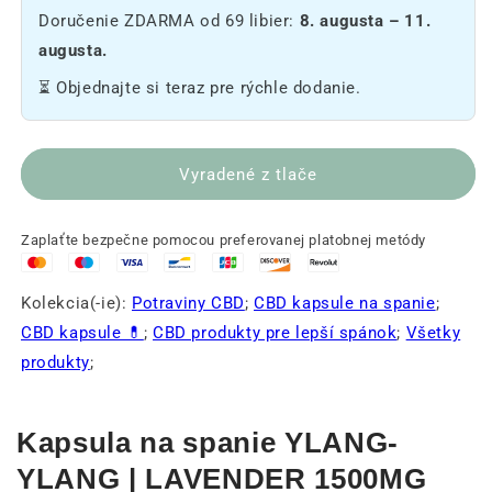
CBD
CBD
Doručenie ZDARMA od 69 libier:
8. augusta – 11.
1500mg
1500
Capsule
mg
augusta.
+
Capsule
⏳ Objednajte si teraz pre rýchle dodanie.
Melatonin
+
-
Melatonin
Sleep
-
💤
Sleep
Vyradené z tlače
💤
Zaplaťte bezpečne pomocou preferovanej platobnej metódy
Kolekcia(-ie):
Potraviny CBD
;
CBD kapsule na spanie
;
CBD kapsule 💊
;
CBD produkty pre lepší spánok
;
Všetky
produkty
;
Kapsula na spanie YLANG-
YLANG | LAVENDER 1500MG