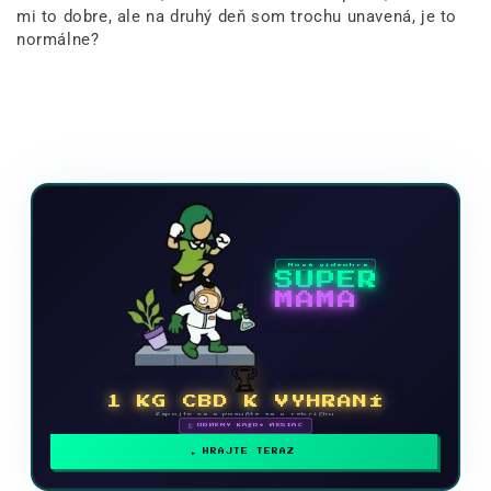
mi to dobre, ale na druhý deň som trochu unavená, je to
normálne?
Nová videohra
SUPER
MAMA
🏆
1 KG CBD K VYHRANÍ
Zapojte sa a posuňte sa v rebríčku
🗓 ODMENY KAŽDÝ MESIAC
HRAJTE TERAZ