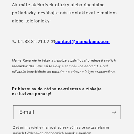
Ak máte akékoľvek otázky alebo špeciálne
požiadavky, neváhajte nás kontaktovať e-mailom
alebo telefonicky:
📞 01.88.81.21.02 📧
contact@mamakana.com
Mama Kana nie je lekár a nemôže vyzdvihovať prednosti svojich
produktov CBD. Nie sú to lieky a nemôžu ich nahradiť. Pred
užívaním kanabidiolu sa poraďte so zdravotníckym pracovníkom.
Prihláste sa do nášho newslettera a získajte
exkluzívne ponuky!
E-mail
Zadaním svojej e-mailovej adresy súhlasíte so zasielaním
našich týždenných obchodných ponúk e-mailom.