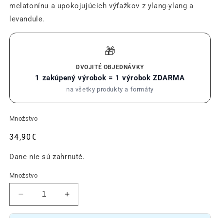
melatonínu a upokojujúcich výťažkov z ylang-ylang a
levandule.
🎁
DVOJITÉ OBJEDNÁVKY
1 zakúpený výrobok = 1 výrobok ZDARMA
na všetky produkty a formáty
Množstvo
Obvyklá
34,90€
cena
Dane nie sú zahrnuté.
Množstvo
Zníženie
Zvýšte
množstva
množstvo