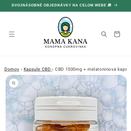
Ignorovať
DVOJNÁSOBNÉ OBJEDNÁVKY NA CELOM WEBE 🎁
1
a prejsť
na obsah
Košík
Domov
›
Kapsule CBD
›
CBD 1500mg + melatonínová kapsul
Prejsť na
informácie
o produkte