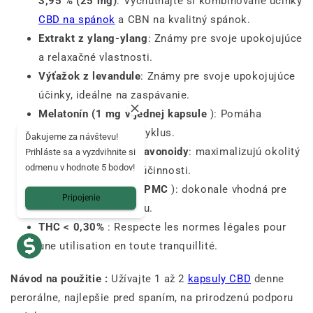
3,95 % (25 mg)
: Vychutnajte si kombinované účinky
CBD na spánok
a CBN na kvalitný spánok.
Extrakt z ylang-ylang
: Známy pre svoje upokojujúce
a relaxačné vlastnosti.
Výťažok z levandule
: Známy pre svoje upokojujúce
účinky, ideálne na zaspávanie.
Melatonín (1 mg v jednej kapsule
): Pomáha
regulovať spánkový cyklus.
Ďakujeme za návštevu!
Prírodné terpény a flavonoidy
: maximalizujú okolitý
Prihláste sa a vyzdvihnite si
odmenu v hodnote 5 bodov!
účinok pre zvýšenie účinnosti.
Rastlinná kapsula (HPMC
): dokonale vhodná pre
Pripojenie
vegánsku konzumáciu.
THC < 0,30%
: Respecte les normes légales pour
une utilisation en toute tranquillité.
Návod na použitie :
Užívajte 1 až 2
kapsuly CBD
denne
perorálne, najlepšie pred spaním, na prirodzenú podporu