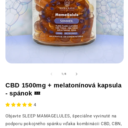
Otvorenie
O
médií
m
1
2
z
1
/
4
v
v
modálnom
m
CBD 1500mg + melatonínová kapsula
okne
o
- spánok 💤
4
Objavte SLEEP MAMAGELULES, špeciálne vyvinuté na
podporu pokojného spánku vďaka kombinácii CBD, CBN,