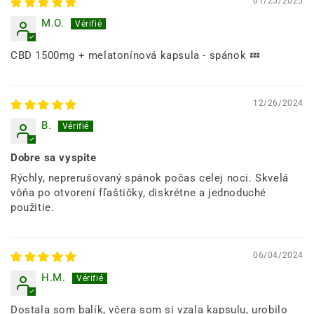
01/25/2025
M.O.
CBD 1500mg + melatonínová kapsula - spánok 💤
12/26/2024
B.
Dobre sa vyspite
Rýchly, neprerušovaný spánok počas celej noci. Skvelá
vôňa po otvorení fľaštičky, diskrétne a jednoduché
použitie.
06/04/2024
H.M.
Dostala som balík, včera som si vzala kapsulu, urobilo