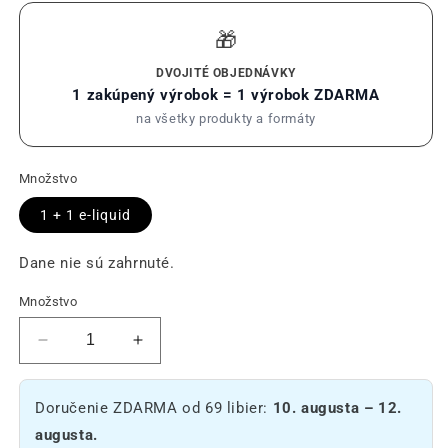
🎁
DVOJITÉ OBJEDNÁVKY
1 zakúpený výrobok = 1 výrobok ZDARMA
na všetky produkty a formáty
Množstvo
1 + 1 e-liquid
Dane nie sú zahrnuté.
Množstvo
Zníženie
Zvýšiť
množstva
množstvo
E-
E-
Doručenie ZDARMA od 69 libier:
10. augusta – 12.
liquidu
liquidu
20%
20%
augusta.