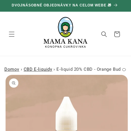
Ignorovať
DVOJNÁSOBNÉ OBJEDNÁVKY NA CELOM WEBE 🎁
1
a prejsť
na obsah
Košík
Domov
›
CBD E-liquidy
›
E-liquid 20% CBD - Orange Bud 🍊
Prejsť na
informácie
o produkte