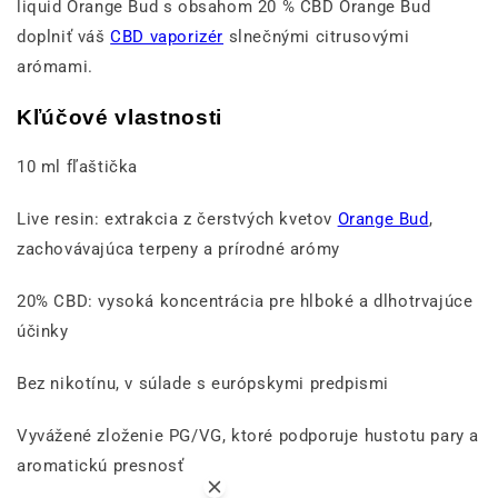
liquid Orange Bud s obsahom 20 % CBD Orange Bud
doplniť váš
CBD vaporizér
slnečnými citrusovými
arómami.
Kľúčové vlastnosti
10 ml fľaštička
Live resin: extrakcia z čerstvých kvetov
Orange Bud
,
zachovávajúca terpeny a prírodné arómy
20% CBD: vysoká koncentrácia pre hlboké a dlhotrvajúce
účinky
Bez nikotínu, v súlade s európskymi predpismi
Vyvážené zloženie PG/VG, ktoré podporuje hustotu pary a
aromatickú presnosť