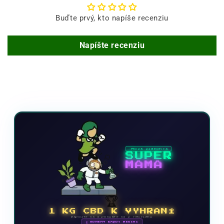
Buďte prvý, kto napíše recenziu
Napíšte recenziu
Nová videohra
SUPER
MAMA
🏆
1 KG CBD K VYHRANÍ
Zapojte sa a posuňte sa v rebríčku
🗓 ODMENY KAŽDÝ MESIAC