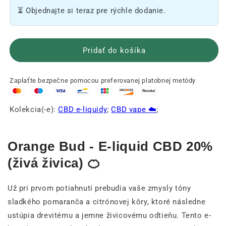
CBD
CBD
⏳ Objednajte si teraz pre rýchle dodanie.
-
-
Orange
Orange
Bud
Bud
🍊
🍊
Pridať do košíka
Zaplaťte bezpečne pomocou preferovanej platobnej metódy
Kolekcia(-e):
CBD e-liquidy
;
CBD vape ☁️
;
Orange Bud - E-liquid CBD 20%
(živá živica) 🍊
Už pri prvom potiahnutí prebudia vaše zmysly tóny
sladkého pomaranča a citrónovej kôry, ktoré následne
ustúpia drevitému a jemne živicovému odtieňu. Tento e-