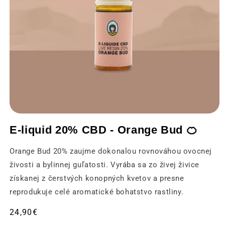
Otvorenie
médií
E-liquid 20% CBD - Orange Bud 🍊
1
v
modálnom
Orange Bud 20% zaujme dokonalou rovnováhou ovocnej
okne
živosti a bylinnej guľatosti. Vyrába sa zo živej živice
získanej z čerstvých konopných kvetov a presne
reprodukuje celé aromatické bohatstvo rastliny.
Obvyklá
24,90€
cena