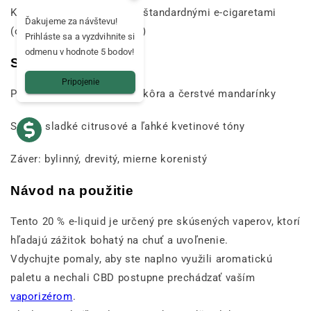
Kompatibilný so všetkými štandardnými e-cigaretami
Ďakujeme za návštevu!
(odporúčaný odpor ≥ 0,8 Ω)
Prihláste sa a vyzdvihnite si
odmenu v hodnote 5 bodov!
Senzorický profil
Pripojenie
Prvý dojem: pomarančová kôra a čerstvé mandarínky
Srdce: sladké citrusové a ľahké kvetinové tóny
Záver: bylinný, drevitý, mierne korenistý
Návod na použitie
Tento 20 % e-liquid je určený pre skúsených vaperov, ktorí
hľadajú zážitok bohatý na chuť a uvoľnenie.
Vdychujte pomaly, aby ste naplno využili aromatickú
paletu a nechali CBD postupne prechádzať vaším
vaporizérom
.