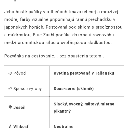
Jeho husté púčiky v odtieňoch tmavozelenej a mrazivej
modrej farby vizuálne pripomínajú rannú prechádzku v
japonských horách. Pestovaná pod sklom s precíznosťou
a múdrosťou, Blue Zushi ponúka dokonalú rovnováhu
medzi aromatickou silou a uvoľňujúcou sladkosťou.
Pozvánka na cestovanie... bez opustenia tatami.
🌿 Pôvod
Kvetina pestovaná v Taliansku
🌱 Spôsob výroby
Sous-serre (skleník)
Sladký, ovocný, mätový, mierne
🍭 Jeseň
pikantný
💧 Vlhkosť
Neutrálne