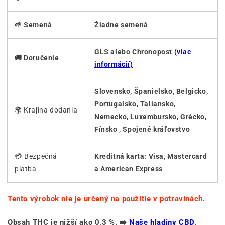
🌱 Semená
Žiadne semená
GLS alebo Chronopost
(viac
🚚 Doručenie
informácií)
Slovensko, Španielsko, Belgicko,
Portugalsko, Taliansko,
🌍 Krajina dodania
Nemecko, Luxembursko, Grécko,
Fínsko , Spojené kráľovstvo
💳 Bezpečná
Kreditná karta: Visa, Mastercard
platba
a American Express
Tento výrobok nie je určený na použitie v potravinách.
Obsah THC je nižší ako 0,3 %. ➡️
Naše hladiny CBD
.