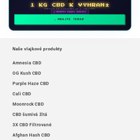
1 KG CBD K VYHRANÍ
Zapojte sa a posuňte sa v rebríčku
🗓 ODMENY KAŽDÝ MESIAC
HRAJTE TERAZ
Naše vlajkové produkty
Amnesia CBD
OG Kush CBD
Purple Haze CBD
Cali CBD
Moonrock CBD
CBD šumivá žltá
3X CBD Filtrované
Afghan Hash CBD