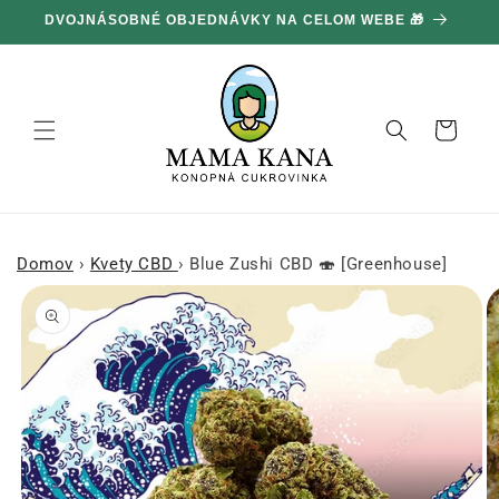
Ignorovať
DVOJNÁSOBNÉ OBJEDNÁVKY NA CELOM WEBE 🎁
1
a prejsť
na obsah
Košík
Domov
›
Kvety CBD
›
Blue Zushi CBD 🍣 [Greenhouse]
Prejsť na
informácie
o produkte