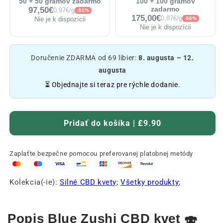
50 + 50 gramov zadarmo
100 + 100 gramov
97,50€
zadarmo
0,97€/g
-51%
175,00€
0,87€/g
Nie je k dispozícii
-56%
Nie je k dispozícii
Doručenie ZDARMA od 69 libier:
8. augusta – 12.
augusta
⏳ Objednajte si teraz pre rýchle dodanie.
Pridať do košíka | £9.90
Zaplaťte bezpečne pomocou preferovanej platobnej metódy
Kolekcia(-ie):
Silné CBD kvety
;
Všetky produkty
;
Popis Blue Zushi CBD kvet 🍣