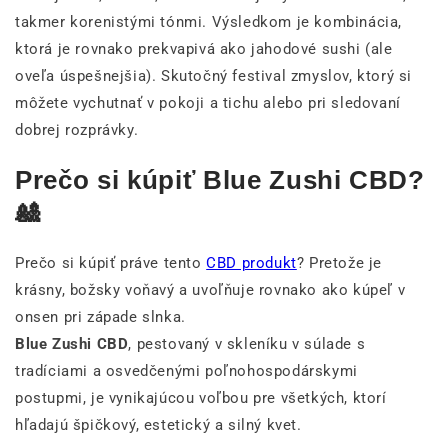
takmer korenistými tónmi. Výsledkom je kombinácia,
ktorá je rovnako prekvapivá ako jahodové sushi (ale
oveľa úspešnejšia). Skutočný festival zmyslov, ktorý si
môžete vychutnať v pokoji a tichu alebo pri sledovaní
dobrej rozprávky.
Prečo si kúpiť Blue Zushi CBD?
🎎
Prečo si kúpiť práve tento
CBD produkt
? Pretože je
krásny, božsky voňavý a uvoľňuje rovnako ako kúpeľ v
onsen pri západe slnka.
Blue Zushi CBD
, pestovaný v skleníku v súlade s
tradíciami a osvedčenými poľnohospodárskymi
postupmi, je vynikajúcou voľbou pre všetkých, ktorí
hľadajú špičkový, estetický a silný kvet.