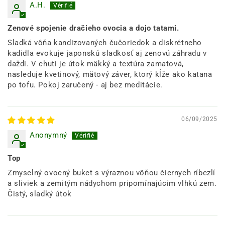
A.H.
Zenové spojenie dračieho ovocia a dojo tatami.
Sladká vôňa kandizovaných čučoriedok a diskrétneho
kadidla evokuje japonskú sladkosť aj zenovú záhradu v
daždi. V chuti je útok mäkký a textúra zamatová,
nasleduje kvetinový, mätový záver, ktorý kĺže ako katana
po tofu. Pokoj zaručený - aj bez meditácie.
06/09/2025
Anonymný
Top
Zmyselný ovocný buket s výraznou vôňou čiernych ríbezlí
a sliviek a zemitým nádychom pripomínajúcim vlhkú zem.
Čistý, sladký útok