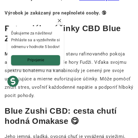
Výrobok je zakázaný pre neplnoleté osoby. 🔞
Potenciálne účinky CBD Blue
Ďakujeme za návštevu!
Zushi 🍃
Prihláste sa a vyzdvihnite si
odmenu v hodnote 5 bodov!
Modrá Zushi
vás ponorí do stavu rafinovaného pokoja
Pripojenie
ako čajový obrad na vrchole hory Fudži. Vďaka svojmu
spektru bohatému na kanabinoidy je cenený pre svoje
upokojujúce a mierne euforizujúce účinky. Môže pomôcť
znížiť stres, uvoľniť každodenné napätie a podporiť hlboký
pocit pohody.
Blue Zushi CBD: cesta chutí
hodná Omakase 😋
Jeho jemná, sladká, ovocná chuť je vyvážená sviežimi,