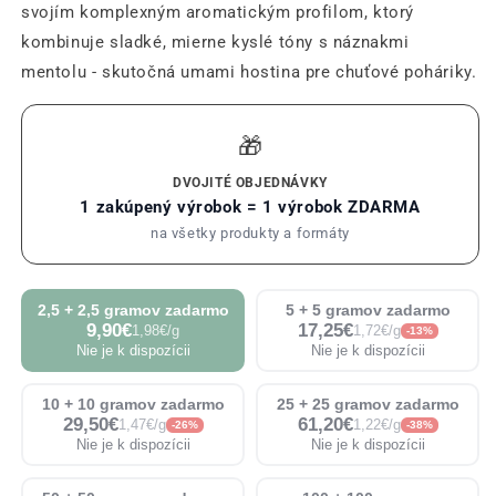
svojím komplexným aromatickým profilom, ktorý
kombinuje sladké, mierne kyslé tóny s náznakmi
mentolu - skutočná umami hostina pre chuťové poháriky.
🎁
DVOJITÉ OBJEDNÁVKY
1 zakúpený výrobok = 1 výrobok ZDARMA
na všetky produkty a formáty
2,5 + 2,5 gramov zadarmo
5 + 5 gramov zadarmo
9,90€
17,25€
1,98€/g
1,72€/g
-13%
Nie je k dispozícii
Nie je k dispozícii
10 + 10 gramov zadarmo
25 + 25 gramov zadarmo
29,50€
61,20€
1,47€/g
1,22€/g
-26%
-38%
Nie je k dispozícii
Nie je k dispozícii