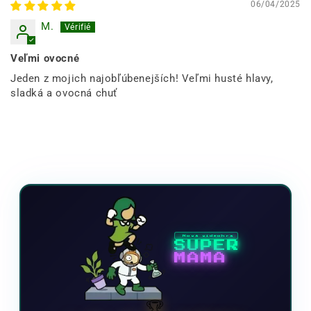
06/04/2025
M.
Veľmi ovocné
Jeden z mojich najobľúbenejších! Veľmi husté hlavy,
sladká a ovocná chuť
Nová videohra
SUPER
MAMA
🏆