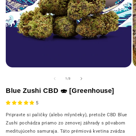
Otvorenie
O
médií
m
1
2
z
1
/
3
v
v
modálnom
m
Blue Zushi CBD 🍣 [Greenhouse]
okne
o
5
Pripravte si paličky (alebo mlynčeky), pretože CBD Blue
Zushi pochádza priamo zo zenovej záhrady s pôvabom
meditujúceho samuraja. Táto prémiová kvetina zvádza