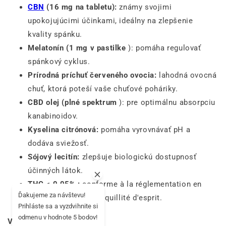
CBN
(16 mg na tabletu):
známy svojimi
upokojujúcimi účinkami, ideálny na zlepšenie
kvality spánku.
Melatonín (1 mg v pastilke
): pomáha regulovať
spánkový cyklus.
Prírodná príchuť červeného ovocia:
lahodná ovocná
chuť, ktorá poteší vaše chuťové poháriky.
CBD olej (plné spektrum
): pre optimálnu absorpciu
kanabinoidov.
Kyselina citrónová:
pomáha vyrovnávať pH a
dodáva sviežosť.
Sójový lecitín:
zlepšuje biologickú dostupnosť
účinných látok.
THC < 0,05% :
conforme à la réglementation en
Ďakujeme za návštevu!
vigueur pour une tranquillité d'esprit.
Prihláste sa a vyzdvihnite si
odmenu v hodnote 5 bodov!
Výživová hodnota :