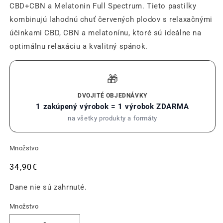
CBD+CBN a Melatonin Full Spectrum. Tieto pastilky
kombinujú lahodnú chuť červených plodov s relaxačnými
účinkami CBD, CBN a melatonínu, ktoré sú ideálne na
optimálnu relaxáciu a kvalitný spánok.
🎁
DVOJITÉ OBJEDNÁVKY
1 zakúpený výrobok = 1 výrobok ZDARMA
na všetky produkty a formáty
Množstvo
Obvyklá
34,90€
cena
Dane nie sú zahrnuté.
Množstvo