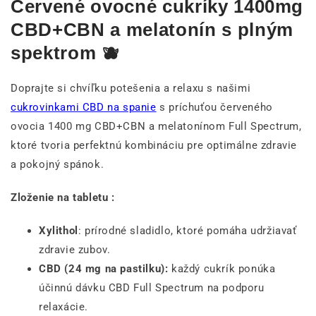
Červené ovocné cukríky 1400mg
CBD+CBN a melatonín s plným
spektrom 🫐
Doprajte si chvíľku potešenia a relaxu s našimi
cukrovinkami CBD na spanie
s príchuťou červeného
ovocia 1400 mg CBD+CBN a melatonínom Full Spectrum,
ktoré tvoria perfektnú kombináciu pre optimálne zdravie
a pokojný spánok.
Zloženie na tabletu :
Xylithol
: prírodné sladidlo, ktoré pomáha udržiavať
zdravie zubov.
CBD (24 mg na pastilku):
každý cukrík ponúka
účinnú dávku CBD Full Spectrum na podporu
relaxácie.