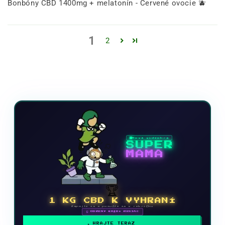
Bonbóny CBD 1400mg + melatonín - Červené ovocie 🫐
1
2
Nová videohra
SUPER
MAMA
🏆
1 KG CBD K VYHRANÍ
Zapojte sa a posuňte sa v rebríčku
🗓 ODMENY KAŽDÝ MESIAC
HRAJTE TERAZ