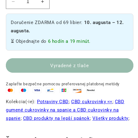
Zníženie
Zvýšte
CBD
množstvo
1400mg
Bonbons
Doručenie ZDARMA od 69 libier:
10. augusta – 12.
+
CBD
melatonínové
1400mg
augusta.
cukríky
+
⏳ Objednajte do
6 hodín a 19 minút.
-
Mélatonine
červené
-
ovocie
Fruits
rouges
🫐
Vyradené z tlače
🫐
Zaplaťte bezpečne pomocou preferovanej platobnej metódy
Kolekcia(-ie):
Potraviny CBD
;
CBD cukrovinky 🍬
;
CBD
gumené cukrovinky na spanie a CBD cukrovinky na
spanie
;
CBD produkty na lepší spánok
;
Všetky produkty
;