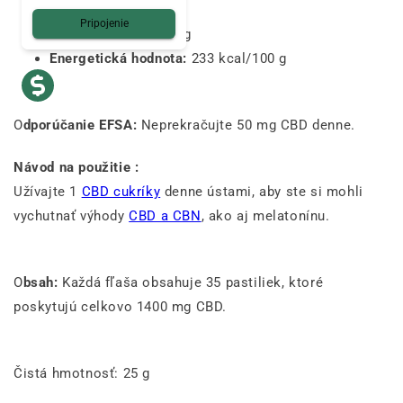
Pripojenie
Sacharidy:
88 g/100 g
Energetická hodnota:
233 kcal/100 g
O
dporúčanie EFSA:
Neprekračujte 50 mg CBD denne.
Návod na použitie :
Užívajte 1
CBD cukríky
denne ústami, aby ste si mohli
vychutnať výhody
CBD a CBN
, ako aj melatonínu.
O
bsah:
Každá fľaša obsahuje 35 pastiliek, ktoré
poskytujú celkovo 1400 mg CBD.
Čistá hmotnosť:
25 g