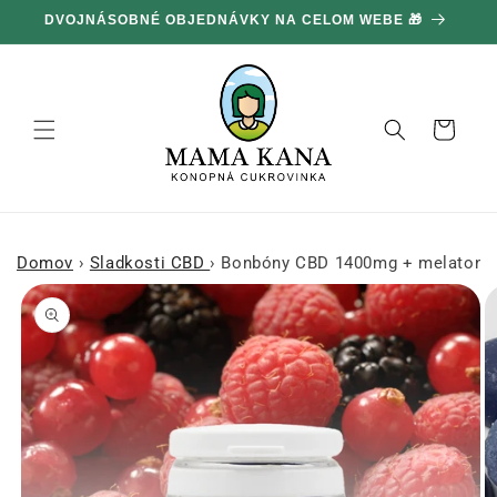
Ignorovať
DVOJNÁSOBNÉ OBJEDNÁVKY NA CELOM WEBE 🎁
1
a prejsť
na obsah
Košík
Domov
›
Sladkosti CBD
›
Bonbóny CBD 1400mg + melatonín 
Prejsť na
informácie
o produkte