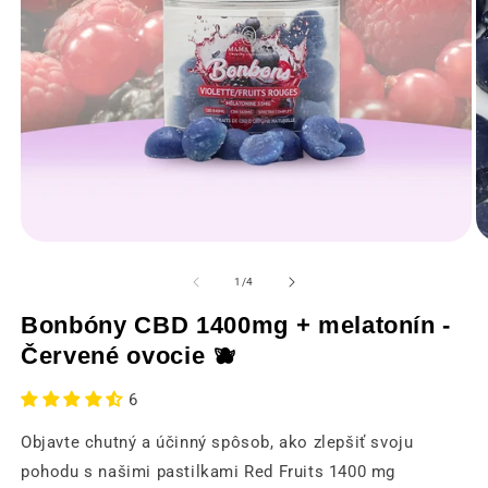
Otvorenie
O
médií
m
1
2
z
1
/
4
v
v
modálnom
m
Bonbóny CBD 1400mg + melatonín -
okne
o
Červené ovocie 🫐
6
Objavte chutný a účinný spôsob, ako zlepšiť svoju
pohodu s našimi pastilkami Red Fruits 1400 mg