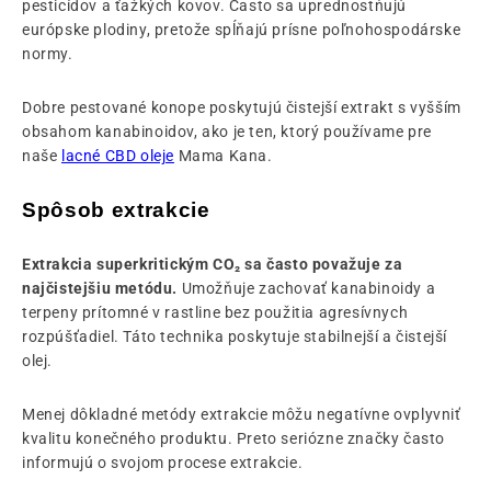
pesticídov a ťažkých kovov. Často sa uprednostňujú
európske plodiny, pretože spĺňajú prísne poľnohospodárske
normy.
Dobre pestované konope poskytujú čistejší extrakt s vyšším
obsahom kanabinoidov, ako je ten, ktorý používame pre
naše
lacné CBD oleje
Mama Kana.
Spôsob extrakcie
Extrakcia superkritickým CO₂ sa často považuje za
najčistejšiu metódu.
Umožňuje zachovať kanabinoidy a
terpeny prítomné v rastline bez použitia agresívnych
rozpúšťadiel. Táto technika poskytuje
stabilnejší a čistejší
olej.
Menej dôkladné metódy extrakcie môžu negatívne ovplyvniť
kvalitu konečného produktu. Preto seriózne značky často
informujú o svojom procese extrakcie.