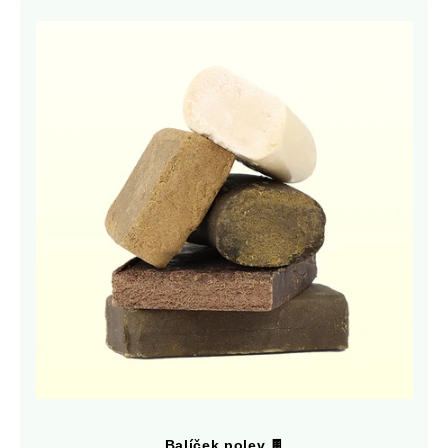
Balíček polev 🍫