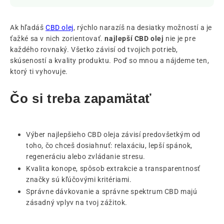
Ak hľadáš
CBD olej
, rýchlo narazíš na desiatky možností a je
ťažké sa v nich zorientovať.
najlepší CBD olej
nie je pre
každého rovnaký. Všetko závisí od tvojich potrieb,
skúseností a kvality produktu. Poď so mnou a nájdeme ten,
ktorý ti vyhovuje.
Čo si treba zapamätať
Výber najlepšieho CBD oleja závisí predovšetkým od
toho, čo chceš dosiahnuť: relaxáciu, lepší spánok,
regeneráciu alebo zvládanie stresu.
Kvalita konope, spôsob extrakcie a transparentnosť
značky sú kľúčovými kritériami.
Správne dávkovanie a správne spektrum CBD majú
zásadný vplyv na tvoj zážitok.