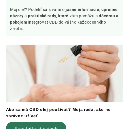
Môj cieľ? Podeliť sa s vami o
jasné informácie
,
úprimné
názory
a
praktické rady, ktoré
vám pomôžu s
dôverou a
pokojom
integrovať CBD do vášho každodenného
života.
Ako sa má CBD olej používať? Moja rada, ako ho
správne užívať
Prečítajte si článok