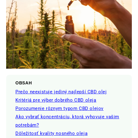
OBSAH
Prečo neexistuje jediný najlepší CBD olej
Kritériá pre výber dobrého CBD oleja
Porozumenie rôznym typom CBD olejov
Ako vybrať koncentráciu, ktorá vyhovuje vašim
potrebám?
Dôležitosť kvality nosného oleja