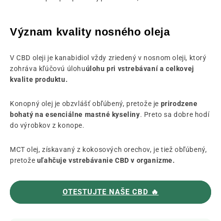
Význam kvality nosného oleja
V CBD oleji je kanabidiol vždy zriedený v nosnom oleji, ktorý
zohráva kľúčovú úlohu
úlohu pri vstrebávaní a celkovej
kvalite produktu.
Konopný olej je obzvlášť obľúbený, pretože je
prirodzene
bohatý na esenciálne mastné kyseliny
. Preto sa dobre hodí
do výrobkov z konope.
MCT olej, získavaný z kokosových orechov, je tiež obľúbený,
pretože
uľahčuje vstrebávanie CBD v organizme.
OTESTUJTE NAŠE CBD 🔥