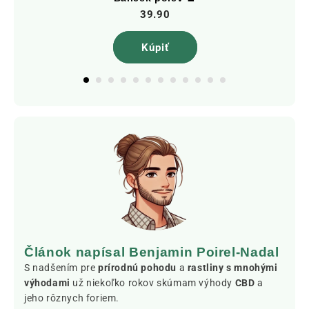
39.90
Kúpiť
Článok napísal Benjamin Poirel-Nadal
S nadšením pre
prírodnú pohodu
a
rastliny s mnohými
výhodami
už niekoľko rokov skúmam výhody
CBD
a
jeho rôznych foriem.