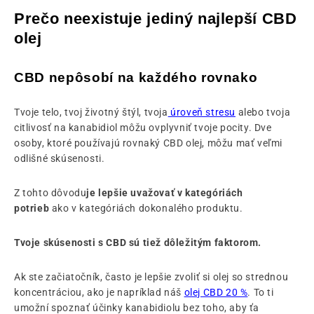
Prečo neexistuje jediný najlepší CBD
olej
CBD nepôsobí na každého rovnako
Tvoje telo, tvoj životný štýl, tvoja
úroveň stresu
alebo tvoja
citlivosť na kanabidiol môžu ovplyvniť tvoje pocity. Dve
osoby, ktoré používajú rovnaký CBD olej, môžu mať veľmi
odlišné skúsenosti.
Z tohto dôvodu
je lepšie uvažovať v kategóriách
potrieb
ako v kategóriách dokonalého produktu.
Tvoje skúsenosti s CBD sú tiež dôležitým faktorom.
Ak ste začiatočník, často je lepšie zvoliť si olej so strednou
koncentráciou, ako je napríklad náš
olej CBD 20 %
. To ti
umožní spoznať účinky kanabidiolu bez toho, aby ťa