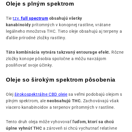
Oleje s plným spektrom
Tie
tzv.
full spectrum
obsahujú všetky
kanabinoidy
prítomných v konopnej rastline, vrátane
legálneho množstva THC. Tieto oleje obsahujú aj terpeny a
ďalšie prírodné zložky rastliny.
Táto kombinácia vytvára takzvaný entourage efekt.
Rôzne
zložky konope pôsobia spoločne a môžu navzájom
posilňovať svoje účinky.
Oleje so širokým spektrom pôsobenia
Olej
širokospektrálne CBD oleje
sa veľmi podobajú olejom s
plným spektrom, ale
neobsahujú THC.
Zachovávajú však
viacero kanabinoidov a terpenov prítomných v rastline.
Tento druh oleja môže vyhovovať
ľuďom, ktorí sa chcú
úplne vyhnúť THC
a zároveň si chcú vychutnať relatívne