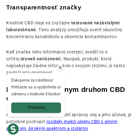
Transparentnosť značky
Kvalitné CBD oleje sú zvyčajne
testované nezávislými
laboratóriami.
Tieto analýzy umožňujú overiť skutočnú
koncentráciu kanabidiolu a absenciu kontaminantov.
Keď značka tieto informácie zverejní, svedčí to o
určitej
úroveň serióznosti.
Naopak, produkt, ktorý
neposkytuje žiadne informácie o svojom zložení, si často
zaslúži istú opatrnosť.
Ďakujeme za návštevu!
Prihláste sa a vyzdvihnite si
Porozumenie rôznym druhom CBD
odmenu v hodnote 5 bodov!
olejov
Pripojenie
Aby ste mohli ešte lepšie zvoliť správny olej a jeho účinok, je
potrebné pochopiť
rozdiely medzi olejmi CBD s plným
spektrom, širokým spektrom a izolátmi
.