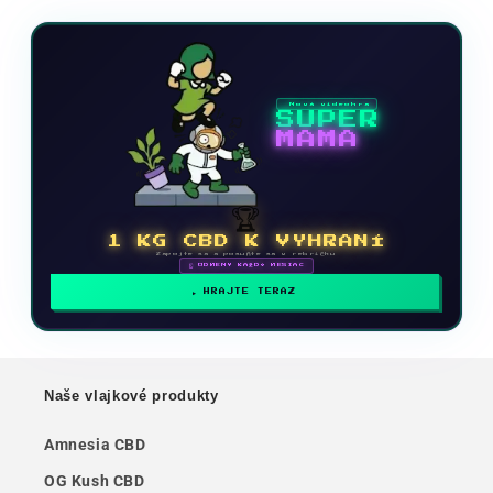
Nová videohra
SUPER
MAMA
🏆
1 KG CBD K VYHRANÍ
Zapojte sa a posuňte sa v rebríčku
🗓 ODMENY KAŽDÝ MESIAC
HRAJTE TERAZ
Naše vlajkové produkty
Amnesia CBD
OG Kush CBD