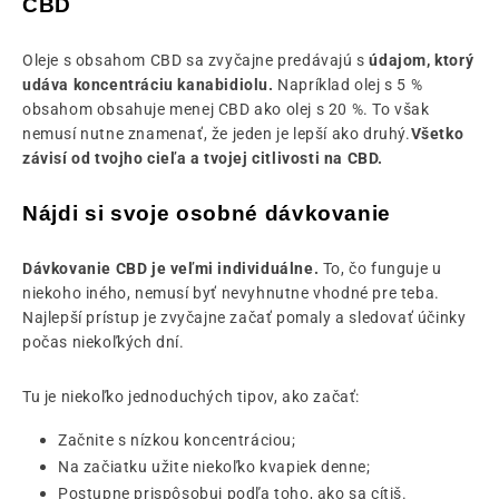
CBD
Oleje s obsahom CBD sa zvyčajne predávajú s
údajom, ktorý
udáva koncentráciu kanabidiolu.
Napríklad olej s 5 %
obsahom obsahuje menej CBD ako olej s 20 %. To však
nemusí nutne znamenať, že jeden je lepší ako druhý.
Všetko
závisí od tvojho cieľa a tvojej citlivosti na CBD.
Nájdi si svoje osobné dávkovanie
Dávkovanie CBD je veľmi individuálne.
To, čo funguje u
niekoho iného, nemusí byť nevyhnutne vhodné pre teba.
Najlepší prístup je zvyčajne začať pomaly a sledovať účinky
počas niekoľkých dní.
Tu je niekoľko jednoduchých tipov, ako začať:
Začnite s nízkou koncentráciou;
Na začiatku užite niekoľko kvapiek denne;
Postupne prispôsobuj podľa toho, ako sa cítiš.