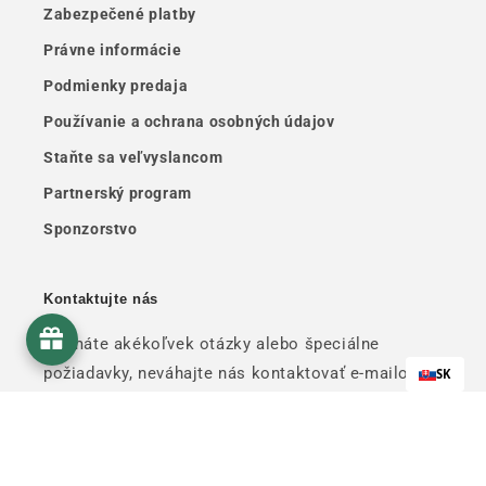
Zabezpečené platby
Právne informácie
Podmienky predaja
Používanie a ochrana osobných údajov
Staňte sa veľvyslancom
Partnerský program
Sponzorstvo
Kontaktujte nás
Ak máte akékoľvek otázky alebo špeciálne
požiadavky, neváhajte nás kontaktovať e-mailom
SK
alebo telefonicky:
📞 01.88.81.21.02 📧
contact@mamakana.com