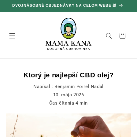
Ignorovať
DVOJNÁSOBNÉ OBJEDNÁVKY NA CELOM WEBE 🎁
1
a prejsť
na obsah
Košík
Ktorý je najlepší CBD olej?
Napísal :
Benjamin Poirel Nadal
10. mája 2026
Čas čítania
4
min