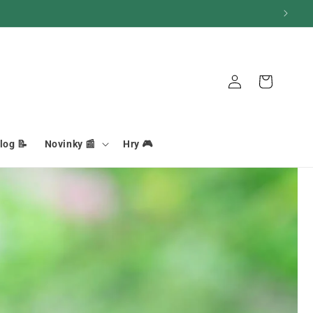
Košík
Pripojenie
log 📝
Novinky 📰
Hry 🎮