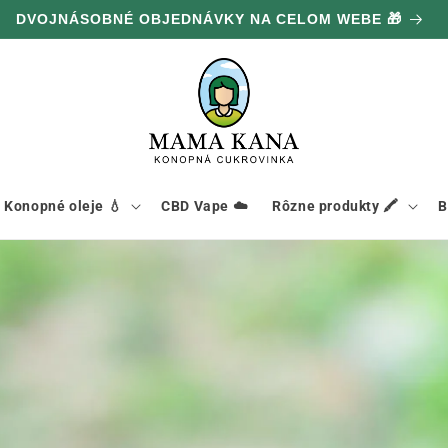
DVOJNÁSOBNÉ OBJEDNÁVKY NA CELOM WEBE 🎁
Konopné oleje 💧
CBD Vape ☁️
Rôzne produkty 🖍️
B