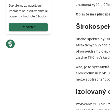
znamená vyššiu účin
Ďakujeme za návštevu!
Prihláste sa a vyzdvihnite si
Objavte náš plnospe
odmenu v hodnote 5 bodov!
Širokospek
Pripojenie
Široko spektrálny CB
atraktívnych výhod p
plnospektrálny olej,
žiadne THC, vďaka č
Áno, je to významná
sprievodný účinok. J
môže spotrebiteľ poc
Izolovaný 
Izolovaný CBD olej, 