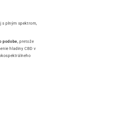
j s plným spektrom,
o podobe,
pretože
nenie hladiny CBD v
rokospektrálneho