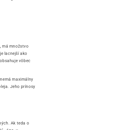
, má množstvo
e lacnejší ako
neobsahuje vôbec
ej nemá maximálny
leja. Jeho prínosy
ných. Ak teda o