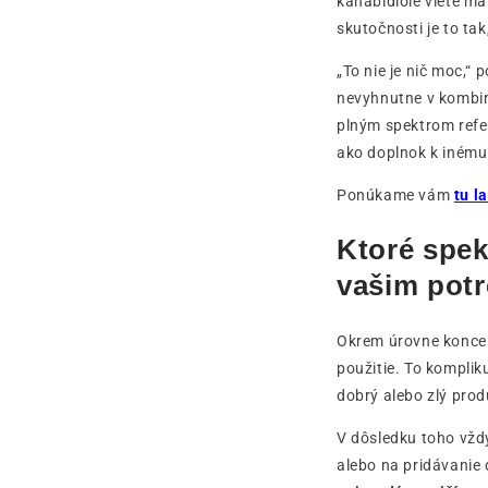
kanabidiole viete má
skutočnosti je to tak
„To nie je nič moc,“
nevyhnutne v kombiná
plným spektrom refe
ako doplnok k inému
Ponúkame vám
tu l
Ktoré spek
vašim pot
Okrem úrovne koncen
použitie. To komplik
dobrý alebo zlý produ
V dôsledku toho vždy
alebo na pridávanie 