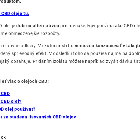
roduktom.
 CBD oleje tu.
 olej je
dobrou alternatívou
pre rovnaké typy použitia ako CBD ole
erne obmedzenejšie rozpočty.
e relatívne odlišný. V skutočnosti ho
nemožno konzumovať v takejt
edený sprievodný efekt. V dôsledku toho sa používa najmä na dopl
ejaký obsahuje. Pridaním izolátu môžete napríklad zvýšiť dávku ši
ieť viac o olejoch CBD:
a CBD
 CBD olej?
D olej používať?
t za studena lisovaných CBD olejov
nok