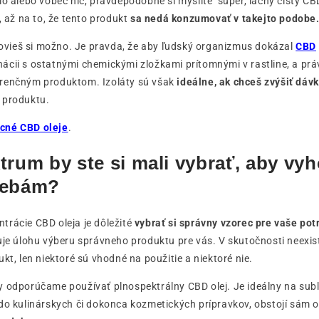
lo alebo vôbec nič, pravdepodobne si myslíte "super, lacný čistý CBD
, až na to, že tento produkt
sa nedá konzumovať v takejto podobe
 povieš si možno. Je pravda, že aby ľudský organizmus dokázal
CBD
cii s ostatnými chemickými zložkami prítomnými v rastline, a práv
renčným produktom. Izoláty sú však
ideálne, ak chceš zvýšiť dáv
 produktu.
acné CBD oleje
.
trum by ste si mali vybrať, aby vy
rebám?
trácie CBD oleja je dôležité
vybrať si správny vzorec pre vaše pot
uje úlohu výberu správneho produktu pre vás. V skutočnosti neexist
kt, len niektoré sú vhodné na použitie a niektoré nie.
 odporúčame používať plnospektrálny CBD olej. Je ideálny na subl
do kulinárskych či dokonca kozmetických prípravkov, obstojí sám o