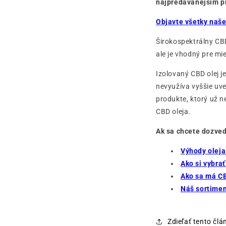
najpredávanejším p
Objavte všetky naše
Širokospektrálny CBD
ale je vhodný pre mi
Izolovaný CBD olej j
nevyužíva vyššie uv
produkte, ktorý už n
CBD oleja.
Ak sa chcete dozved
Výhody olej
Ako si vybrať
Ako sa má CB
Náš sortimen
Zdieľať tento člá