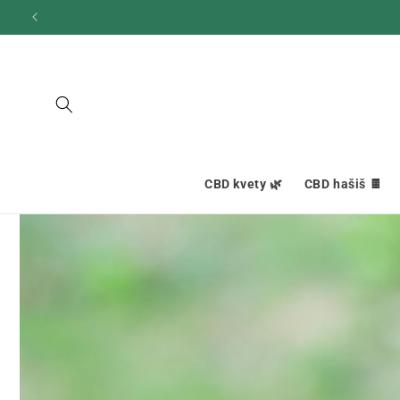
Ignorovať
a prejsť
na obsah
CBD kvety 🌿
CBD hašiš 🍫