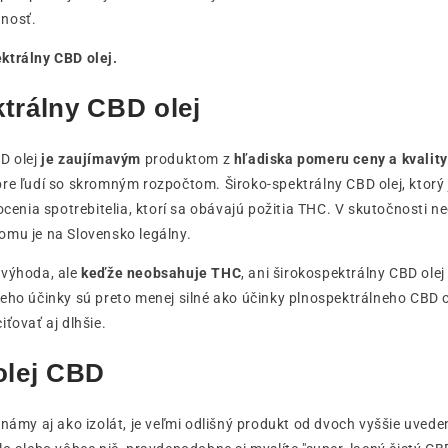
nosť.
ktrálny CBD olej.
trálny CBD olej
D olej
je zaujímavým
produktom z
hľadiska pomeru ceny a kvality
re ľudí so skromným rozpočtom. Široko-spektrálny CBD olej, ktorý j
 ocenia spotrebitelia, ktorí sa obávajú požitia THC. V skutočnosti 
omu je na Slovensko legálny.
 výhoda, ale
keďže neobsahuje THC
, ani širokospektrálny CBD ol
eho účinky sú preto menej silné ako účinky plnospektrálneho CBD o
iťovať aj dlhšie.
olej CBD
známy aj ako izolát, je veľmi odlišný produkt od dvoch vyššie uvede