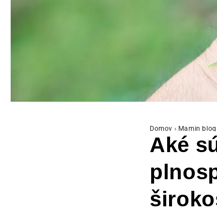
Domov
›
Mamin blog
Aké sú
plnos
široko