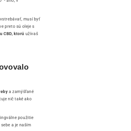
" - áno, v
.
vstrebávať, musí byť
e preto sú oleje s
ku CBD, ktorú
užívaš
hovovalo
reby
a zamýšľané
uje nič také ako
ingválne použitie
 sebe a je naším