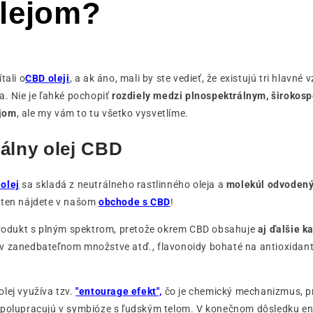
lejom?
tali o
CBD oleji
, a ak áno, mali by ste vedieť, že existujú tri hlavné 
a. Nie je ľahké pochopiť
rozdiely medzi plnospektrálnym, širokos
ejom
, ale my vám to tu všetko vysvetlíme.
álny olej CBD
olej
sa skladá z neutrálneho rastlinného oleja a
molekúl odvodený
 ten nájdete v našom
obchode s CBD
!
 produkt s plným spektrom, pretože okrem CBD obsahuje
aj ďalšie k
 v zanedbateľnom množstve atď., flavonoidy bohaté na antioxidant
.
lej využíva tzv.
"entourage efekt",
čo je chemický mechanizmus, pr
spolupracujú v symbióze s ľudským telom. V konečnom dôsledku en