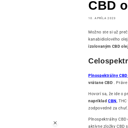
CBD o
10. APRÍLA 2023
Možno ste si už prečí
kanabidiolového olej
izolovaným CBD ol
Celospektr
Plnospektrálny CBD 
vrátane CBD
. Práve
Hovorí sa, že ide o
napríklad
CBN
, THC
zodpovedné za chuť
Plnospektrálny CBD o
aktívne zložky CBD 