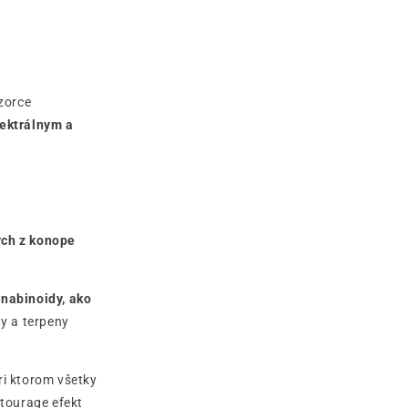
vzorce
pektrálnym a
ch z konope
anabinoidy, ako
y a terpeny
i ktorom všetky
tourage efekt