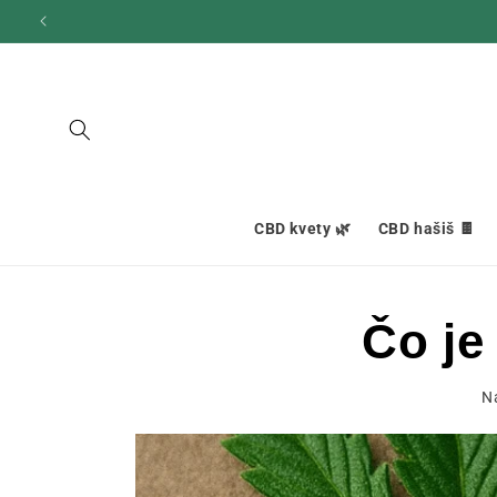
Ignorovať
a prejsť
na obsah
CBD kvety 🌿
CBD hašiš 🍫
Čo je
Na