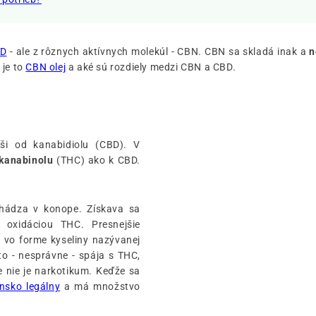
BD
- ale z rôznych aktívnych molekúl - CBN. CBN sa skladá inak a
n
 je to
CBN olej
a aké sú rozdiely medzi CBN a CBD.
ši od kanabidiolu (CBD). V
okanabinolu
(THC) ako k CBD.
chádza v konope. Získava sa
 oxidáciou THC. Presnejšie
vo forme kyseliny nazývanej
 - nesprávne - spája s THC,
e nie je narkotikum. Keďže sa
ensko legálny
a má množstvo