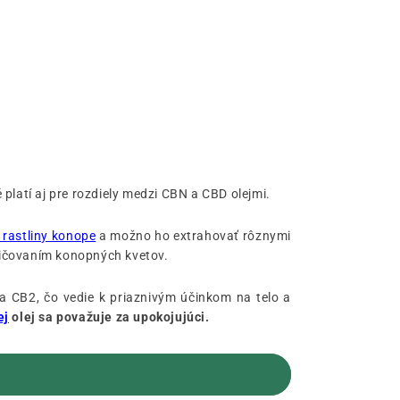
platí aj pre rozdiely medzi CBN a CBD olejmi.
 rastliny konope
a možno ho extrahovať rôznymi
ličovaním konopných kvetov.
a CB2, čo vedie k priaznivým účinkom na telo a
ej
olej sa považuje za upokojujúci.