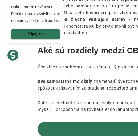
ako okrem iného pomôcť zmierniť utrpenie pac
Ďakujeme za návštevu!
liečbu. O CBN sa veľa hovorí pre jeho
vlastnos
Prihláste sa a vyzdvihnite si
pričom nemá žiadne vedľajšie účinky
- na
odmenu v hodnote 5 bodov!
podstupujúci chemoterapiu by preto mohli byť h
ako aj ľudia s podváhou.
Pripojenie
Aké sú rozdiely medzi C
Čím viac sa zaoberáte touto témou, tým viac si 
Dve samostatné molekuly
znamenajú dve rôzne c
spôsobmi (lisovaním za studena, rozpúšťadlami 
Ďalej si uvedomte, že obe molekuly stimulujú 
myseľ. Hoci pôsobia na rovnaké endokanabinoid