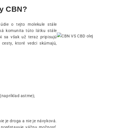
ky CBN?
die o tejto molekule stále
ká komunita túto látku stále
N sa však už teraz pripisujú
 cesty, ktoré vedci skúmajú,
(napríklad astme);
ie je droga a nie je návyková.
, predstavuje vážnu možnosť,