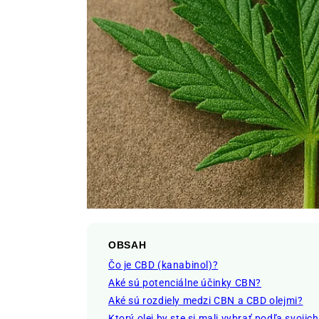
OBSAH
Čo je CBD (kanabinol)?
Aké sú potenciálne účinky CBN?
Aké sú rozdiely medzi CBN a CBD olejmi?
Ktorý olej by ste si mali vybrať podľa svojic