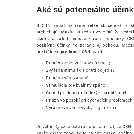
Aké sú potenciálne účin
S CBN zatiaľ nemáme veľké skúsenosti a štú
prebiehajú. Musíte si teda uvedomiť, že vedec
skúma a zatiaľ nemôže zaručiť jej účinky. CB
pozitívne účinky na zdravie aj pohodu. Medzi
pokiaľ ide o
prednosti CBN
, patria :
Pomáha znižovať stavy úzkosti;
Zvýšená stimulácia chuti do jedla;
Pomáha vám zaspať;
Stimulácia pre kvalitný spánok;
Cnosti pri dermatologických problémoch;
Priaznivo pôsobí pri dýchacích problémoch 
Výrazné zníženie výskytu glaukómu.
Je veľmi dôležité ešte raz poznamenať, že CBN n
Takže okrem toho, že je na Slovensko legálna