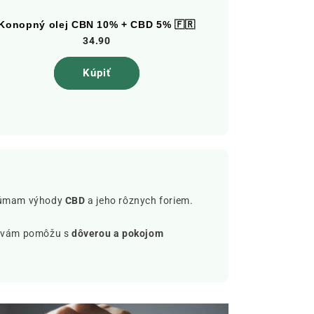
Konopný olej CBN 10% + CBD 5% 🇫🇷
Konopný ol
34.90
Kúpiť
skúmam výhody
CBD
a jeho rôznych foriem.
vám pomôžu s
dôverou a pokojom