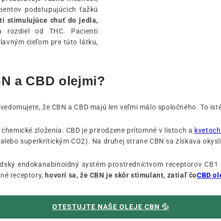
ientov podstupujúcich ťažkú
ti stimulujúce chuť do jedla,
 rozdiel od THC. Pacienti
lavným cieľom pre túto látku,
BN a CBD olejmi?
uvedomujete, že CBN a CBD majú len veľmi málo spoločného. To isté 
hemické zloženia. CBD je prirodzene prítomné v listoch a
kvetoch
alebo superkritickým CO2). Na druhej strane CBN sa získava okys
ľudský endokanabinoidný systém prostredníctvom receptorov CB1 
né receptory,
hovorí sa, že CBN je skôr stimulant, zatiaľ čo
CBD ol
OTESTUJTE NAŠE OLEJE CBN 💦