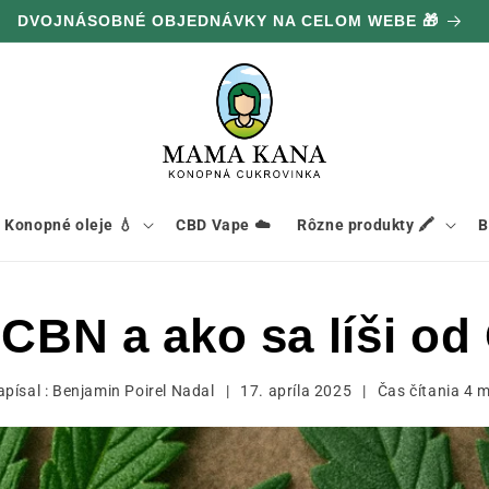
DVOJNÁSOBNÉ OBJEDNÁVKY NA CELOM WEBE 🎁
Konopné oleje 💧
CBD Vape ☁️
Rôzne produkty 🖍️
B
 CBN a ako sa líši o
písal :
Benjamin Poirel Nadal
|
17. apríla 2025
|
Čas čítania
4
m