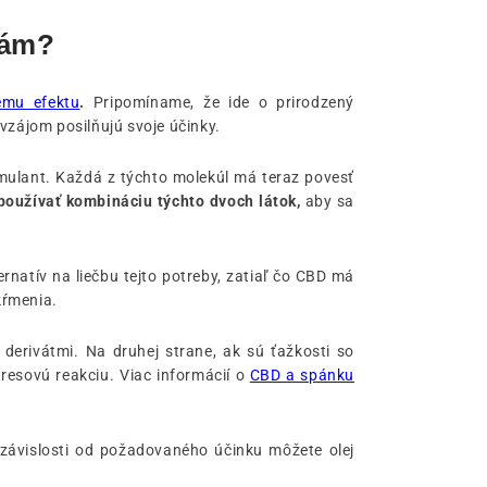
bám?
ému efektu
.
Pripomíname, že ide o prirodzený
zájom posilňujú svoje účinky.
timulant. Každá z týchto molekúl má teraz povesť
používať kombináciu týchto dvoch látok,
aby sa
rnatív na liečbu tejto potreby, zatiaľ čo CBD má
kŕmenia.
derivátmi. Na druhej strane, ak sú ťažkosti so
resovú reakciu. Viac informácií o
CBD a spánku
 závislosti od požadovaného účinku môžete olej