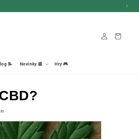
Pripojenie
Košík
log 📝
Novinky 📰
Hry 🎮
d CBD?
in