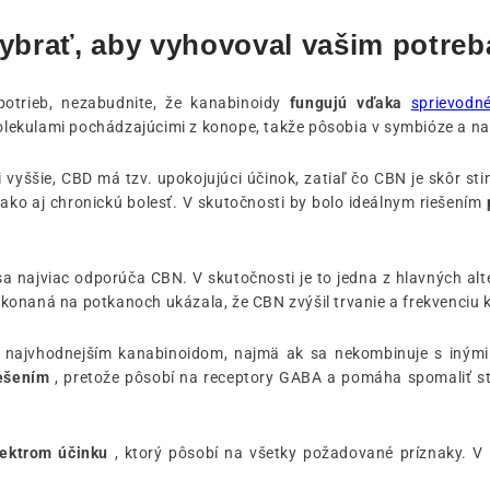
i vybrať, aby vyhovoval vašim potre
 potrieb, nezabudnite, že kanabinoidy
fungujú vďaka
sprievodn
ekulami pochádzajúcimi z konope, takže pôsobia v symbióze a nav
 vyššie, CBD má tzv. upokojujúci účinok, zatiaľ čo CBN je skôr s
, ako aj chronickú bolesť. V skutočnosti by bolo ideálnym riešením
a najviac odporúča CBN. V skutočnosti je to jedna z hlavných alte
konaná na potkanoch ukázala, že CBN zvýšil trvanie a frekvenciu 
e najvhodnejším kanabinoidom, najmä ak sa nekombinuje s inými 
iešením
, pretože pôsobí na receptory GABA a pomáha spomaliť st
pektrom účinku
, ktorý pôsobí na všetky požadované príznaky. V