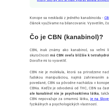
Konope sa neskladá z jedného kanabinoidu -
C
článok využívame na bilancovanie. Vysvetlím, čo
Čo je CBN (kanabinol)?
CBN, inak známy ako kanabinol, sa veľmi lí
skutočnosti
má CBN oveľa bližšie k tetrahydr
Dovoľte mi to vysvetliť.
CBN nie je molekula, ktorá sa prirodzene na
ľudskou manipuláciou, najmä zahrievaním a
povedané, CBN sa pôvodne nachádza v konope 
CBNa. Keďže je odvodená od THC, CBN sa často
ale kanabinol nie je psychoaktívna látka
, takž
CBN nepovažuje za omamnú látku,
je na Slov
fyzikálnych a psychologických vlastností.