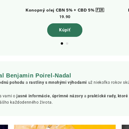
Konopný olej CBN 5% + CBD 5% 🇫🇷
19.90
Kúpiť
al Benjamin Poirel-Nadal
rodnú pohodu
a
rastliny s mnohými výhodami
už niekoľko rokov 
 s vami o
jasné informácie
,
úprimné názory
a
praktické rady, ktoré
vášho každodenného života.