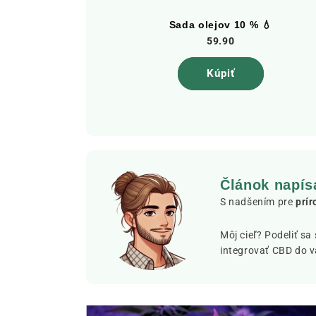
 spánok 🌒
Sada olejov 10 % 💧
59.90
Kúpiť
Článok napís
S nadšením pre
prí
Môj cieľ? Podeliť sa
integrovať CBD do 