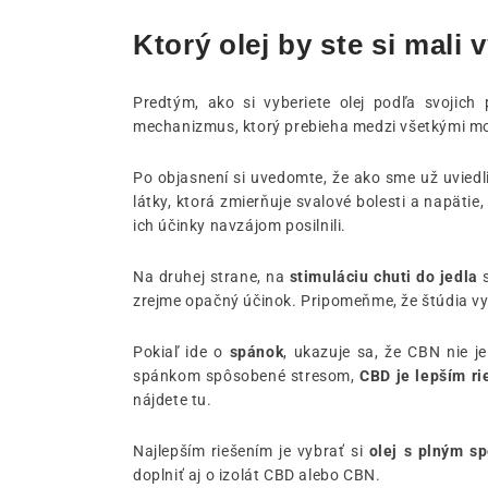
Ktorý olej by ste si mal
Predtým, ako si vyberiete olej podľa svojich
mechanizmus, ktorý prebieha medzi všetkými mol
Po objasnení si uvedomte, že ako sme už uviedli
látky, ktorá zmierňuje svalové bolesti a napätie
ich účinky navzájom posilnili.
Na druhej strane, na
stimuláciu chuti do jedla
s
zrejme opačný účinok. Pripomeňme, že štúdia vy
Pokiaľ ide o
spánok
, ukazuje sa, že CBN nie j
spánkom spôsobené stresom,
CBD je lepším r
nájdete tu.
Najlepším riešením je vybrať si
olej s plným s
doplniť aj o izolát CBD alebo CBN.