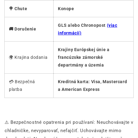
🍭 Chute
Konope
GLS alebo Chronopost
(viac
🚚 Doručenie
informácií)
Krajiny Európskej únie a
🌍 Krajina dodania
francúzske zámorské
departmány a územia
💳 Bezpečná
Kreditná karta: Visa, Mastercard
platba
a American Express
⚠️ Bezpečnostné opatrenia pri používaní: Neuchovávajte v
chladničke, nevyparovať, nefajčiť. Uchovávajte mimo