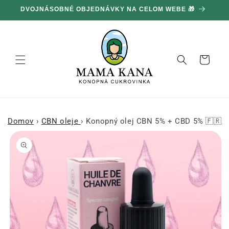
Ignorovať
DVOJNÁSOBNÉ OBJEDNÁVKY NA CELOM WEBE 🎁
1
a prejsť
na obsah
Košík
Domov
›
CBN oleje
›
Konopný olej CBN 5% + CBD 5% 🇫🇷
Prejsť na
informácie
o produkte