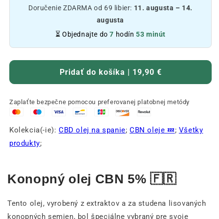
Doručenie ZDARMA od 69 libier:
11. augusta – 14.
augusta
⏳ Objednajte do
7
hodín
53 minút
Pridať do košíka | 19,90 €
Zaplaťte bezpečne pomocou preferovanej platobnej metódy
Kolekcia(-ie):
CBD olej na spanie
;
CBN oleje 💤
;
Všetky
produkty
;
Konopný olej CBN 5% 🇫🇷
Tento olej, vyrobený z extraktov a za studena lisovaných
konopných semien, bol špeciálne vybraný pre svoje