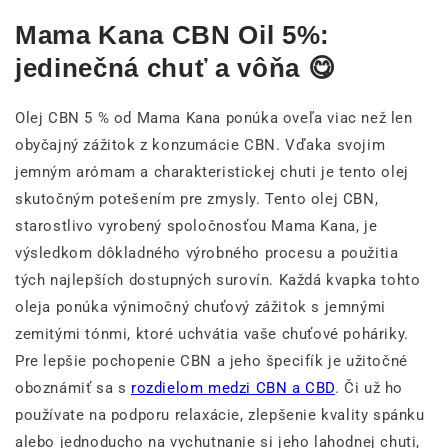
Mama Kana CBN Oil 5%:
jedinečná chuť a vôňa 😋
Olej CBN 5 % od Mama Kana ponúka oveľa viac než len
obyčajný zážitok z konzumácie CBN. Vďaka svojim
jemným arómam a charakteristickej chuti je tento olej
skutočným potešením pre zmysly. Tento olej CBN,
starostlivo vyrobený spoločnosťou Mama Kana, je
výsledkom dôkladného výrobného procesu a použitia
tých najlepších dostupných surovín. Každá kvapka tohto
oleja ponúka výnimočný chuťový zážitok s jemnými
zemitými tónmi, ktoré uchvátia vaše chuťové poháriky.
Pre lepšie pochopenie CBN a jeho špecifík je užitočné
oboznámiť sa s
rozdielom medzi CBN a CBD
. Či už ho
používate na podporu relaxácie, zlepšenie kvality spánku
alebo jednoducho na vychutnanie si jeho lahodnej chuti,