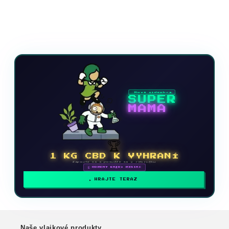
Nová videohra
SUPER
MAMA
🏆
1 KG CBD K VYHRANÍ
Zapojte sa a posuňte sa v rebríčku
🗓 ODMENY KAŽDÝ MESIAC
HRAJTE TERAZ
Naše vlajkové produkty