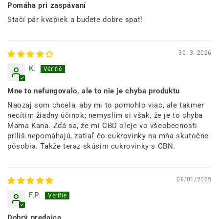
Pomáha pri zaspávaní
Stačí pár kvapiek a budete dobre spať!
30. 3. 2026
K.
Mne to nefungovalo, ale to nie je chyba produktu
Naozaj som chcela, aby mi to pomohlo viac, ale takmer
necítim žiadny účinok; nemyslím si však, že je to chyba
Mama Kana. Zdá sa, že mi CBD oleje vo všeobecnosti
príliš nepomáhajú, zatiaľ čo cukrovinky na mňa skutočne
pôsobia. Takže teraz skúsim cukrovinky s CBN.
09/01/2025
F.P.
Dobrý predajca,