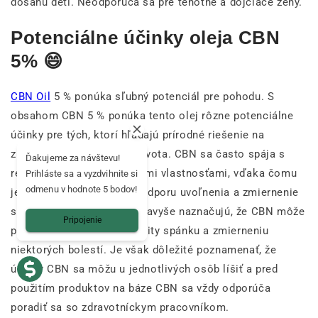
dosahu detí. Neodporúča sa pre tehotné a dojčiace ženy.
Potenciálne účinky oleja CBN
5% 😄
CBN Oil
5 % ponúka sľubný potenciál pre pohodu. S
obsahom CBN 5 % ponúka tento olej rôzne potenciálne
účinky pre tých, ktorí hľadajú prírodné riešenie na
zlepšenie kvality svojho života. CBN sa často spája s
Ďakujeme za návštevu!
relaxačnými a upokojujúcimi vlastnosťami, vďaka čomu
Prihláste sa a vyzdvihnite si
odmenu v hodnote 5 bodov!
je obľúbenou voľbou na podporu uvoľnenia a zmiernenie
stresu. Predbežné štúdie navyše naznačujú, že CBN môže
Pripojenie
prispieť aj k zlepšeniu kvality spánku a zmierneniu
niektorých bolestí. Je však dôležité poznamenať, že
účinky CBN sa môžu u jednotlivých osôb líšiť a pred
použitím produktov na báze CBN sa vždy odporúča
poradiť sa so zdravotníckym pracovníkom.