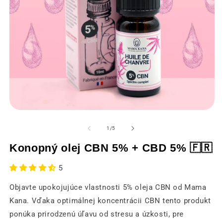
Otvorenie
O
médií
m
1
2
z
1
/
5
v
v
modálnom
m
Konopný olej CBN 5% + CBD 5% 🇫🇷
okne
o
5
Objavte upokojujúce vlastnosti 5% oleja CBN od Mama
Kana. Vďaka optimálnej koncentrácii CBN tento produkt
ponúka prirodzenú úľavu od stresu a úzkosti, pre