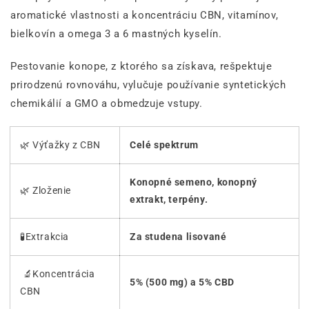
aromatické vlastnosti a koncentráciu CBN, vitamínov,
bielkovín a omega 3 a 6 mastných kyselín.
Pestovanie konope, z ktorého sa získava, rešpektuje
prirodzenú rovnováhu, vylučuje používanie syntetických
chemikálií a GMO a obmedzuje vstupy.
🌿 Výťažky z CBN
Celé spektrum
Konopné semeno, konopný
🌿 Zloženie
extrakt, terpény.
🧪Extrakcia
Za studena lisované
🔬Koncentrácia
5% (500 mg) a 5% CBD
CBN