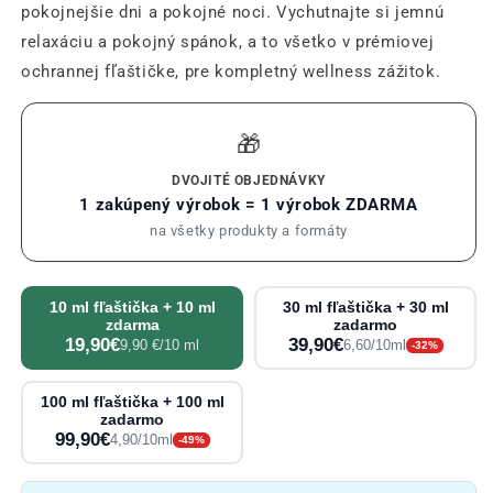
pokojnejšie dni a pokojné noci. Vychutnajte si jemnú
relaxáciu a pokojný spánok, a to všetko v prémiovej
ochrannej fľaštičke, pre kompletný wellness zážitok.
🎁
DVOJITÉ OBJEDNÁVKY
1 zakúpený výrobok = 1 výrobok ZDARMA
na všetky produkty a formáty
10 ml fľaštička + 10 ml
30 ml fľaštička + 30 ml
zdarma
zadarmo
19,90€
39,90€
9,90 €/10 ml
6,60/10ml
-32%
100 ml fľaštička + 100 ml
zadarmo
99,90€
4,90/10ml
-49%