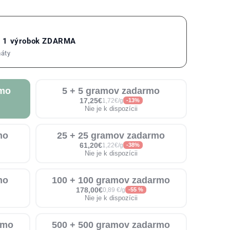
= 1 výrobok ZDARMA
máty
rmo
5 + 5 gramov zadarmo
17,25€
1,72€/g
-13%
Nie je k dispozícii
mo
25 + 25 gramov zadarmo
61,20€
1,22€/g
-38%
Nie je k dispozícii
mo
100 + 100 gramov zadarmo
178,00€
0,89 €/g
-55 %
Nie je k dispozícii
rmo
500 + 500 gramov zadarmo