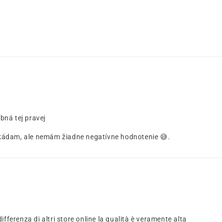
bná tej pravej
blokádam, ale nemám žiadne negatívne hodnotenie 😅.
fferenza di altri store online la qualità è veramente alta