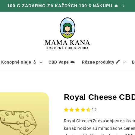
100 G ZADARMO ZA KAŽDÝCH 100 € NÁKUPU 🔥
Konopné oleje 💧
CBD Vape ☁️
Rôzne produkty 🖍️
B
Royal Cheese CBD
12
Royal Cheese(Znovu)objavte slávnu
kanabinoidov sú mimoriadne cenené