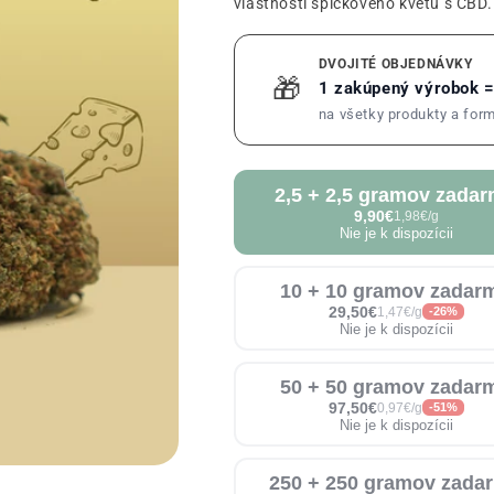
vlastnosti špičkového kvetu s CBD.
DVOJITÉ OBJEDNÁVKY
🎁
1 zakúpený výrobok 
na všetky produkty a for
2,5 + 2,5 gramov zada
9,90€
1,98€/g
Nie je k dispozícii
10 + 10 gramov zadar
29,50€
1,47€/g
-26%
Nie je k dispozícii
50 + 50 gramov zadar
97,50€
0,97€/g
-51%
Nie je k dispozícii
250 + 250 gramov zada