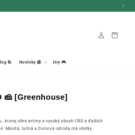
Pripojenie
Košík
log 📝
Novinky 📰
Hry 🎮
 🧀 [Greenhouse]
 , ktorej silné arómy a vysoký obsah CBD a ďalších
. Mäsitá, tučná a živicová odroda má všetky