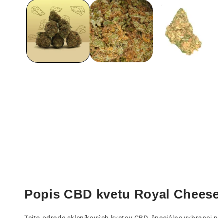
1
v
modálnom
okne
Popis CBD kvetu Royal Cheese