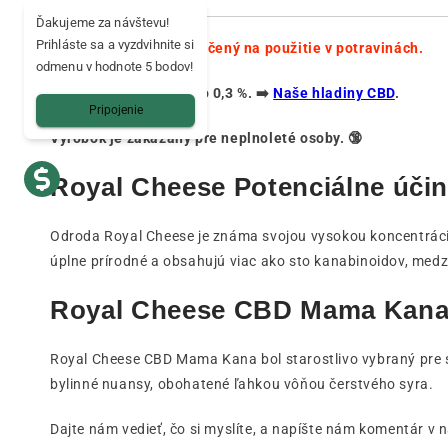
Ďakujeme za návštevu!
Prihláste sa a vyzdvihnite si
Tento výrobok nie je určený na použitie v potravinách.
odmenu v hodnote 5 bodov!
Obsah THC je nižší ako 0,3 %. ➡️
Naše hladiny CBD
.
Pripojenie
Výrobok je zakázaný pre neplnoleté osoby. 🔞
Royal Cheese Potenciálne úči
Odroda Royal Cheese je známa svojou vysokou koncentráci
úplne prírodné a obsahujú viac ako sto kanabinoidov, med
Royal Cheese CBD Mama Kana: 
Royal Cheese CBD Mama Kana bol starostlivo vybraný pre sv
bylinné nuansy, obohatené ľahkou vôňou čerstvého syra.
Dajte nám vedieť, čo si myslíte, a napíšte nám komentár v