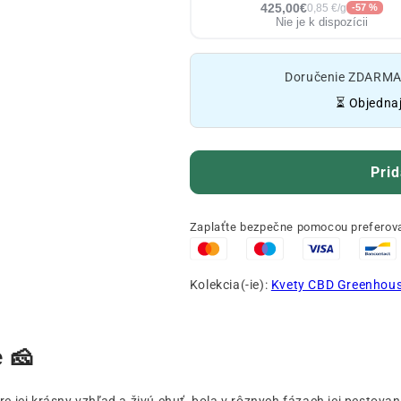
425,00€
0,85 €/g
-57 %
Nie je k dispozícii
Doručenie ZDARMA o
⏳ Objednaj
Prid
Zaplaťte bezpečne pomocou preferova
Kolekcia(-ie):
Kvety CBD Greenhou
 🧀