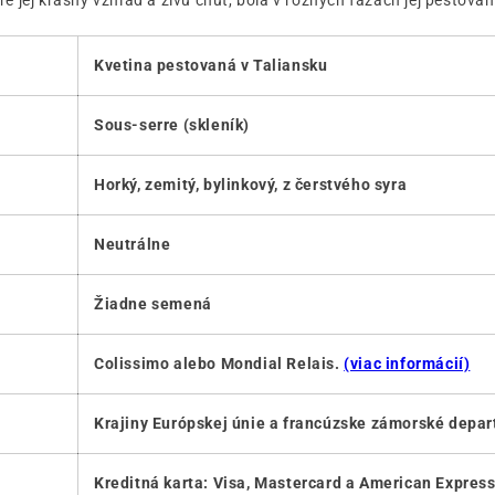
re jej krásny vzhľad a živú chuť, bola v rôznych fázach jej pestov
Kvetina pestovaná v Taliansku
Sous-serre (skleník)
Horký, zemitý, bylinkový, z čerstvého syra
Neutrálne
Žiadne semená
Colissimo alebo Mondial Relais.
(viac informácií)
Krajiny Európskej únie a francúzske zámorské depa
Kreditná karta: Visa, Mastercard a American Expres