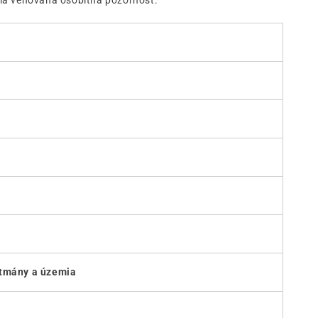
ania venovaná osobitná pozornosť.
rtmány a územia
s