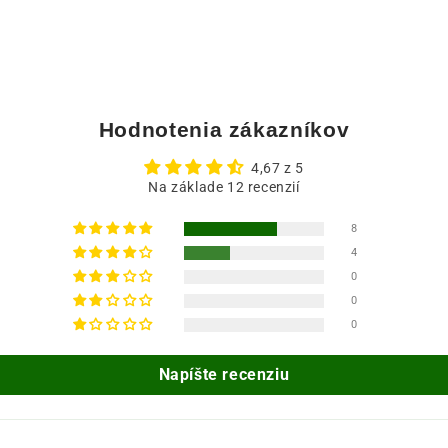
Hodnotenia zákazníkov
4,67 z 5
Na základe 12 recenzií
8
4
0
0
0
Napíšte recenziu