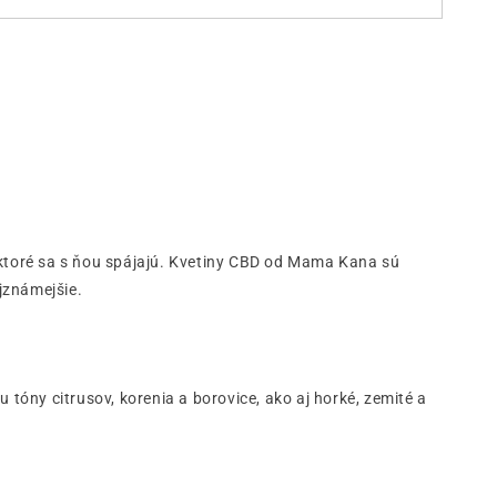
ktoré sa s ňou spájajú. Kvetiny CBD od Mama Kana sú
jznámejšie.
óny citrusov, korenia a borovice, ako aj horké, zemité a