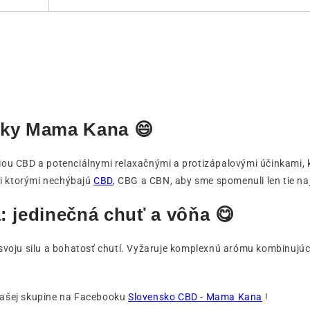
nky Mama Kana 😄
ou CBD a potenciálnymi relaxačnými a protizápalovými účinkami, 
zi ktorými nechýbajú
CBD
, CBG a CBN, aby sme spomenuli len tie na
jedinečná chuť a vôňa 😋
oju silu a bohatosť chutí. Vyžaruje komplexnú arómu kombinujúcu t
 našej skupine na Facebooku
Slovensko CBD - Mama Kana
!