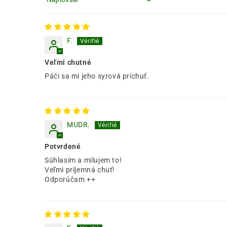
Zoradiť podľa
F.
Veľmi chutné
Páči sa mi jeho syrová príchuť.
MUDR.
Potvrdené
Súhlasím a milujem to!
Veľmi príjemná chuť!
Odporúčam ++