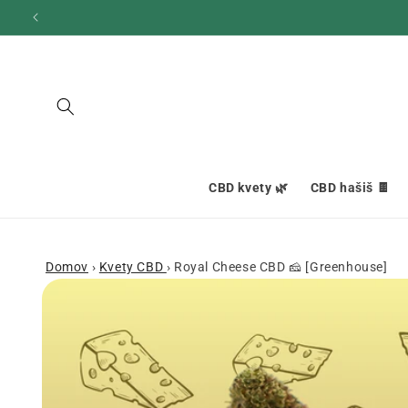
Ignorovať
a prejsť
na obsah
CBD kvety 🌿
CBD hašiš 🍫
Domov
›
Kvety CBD
›
Royal Cheese CBD 🧀 [Greenhouse]
Prejsť na
informácie
o produkte