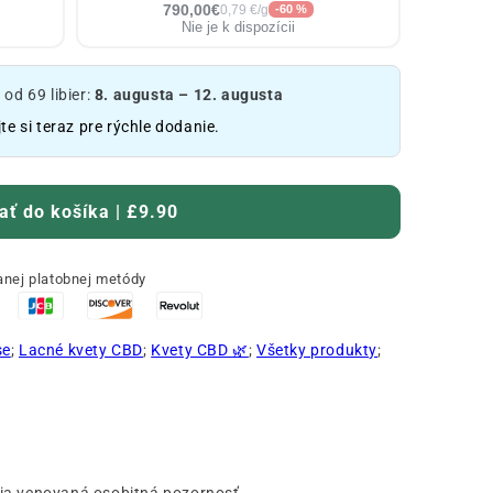
790,00€
0,79 €/g
-60 %
Nie je k dispozícii
d 69 libier:
8. augusta – 12. augusta
te si teraz pre rýchle dodanie.
ať do košíka | £9.90
nej platobnej metódy
se
;
Lacné kvety CBD
;
Kvety CBD 🌿
;
Všetky produkty
;