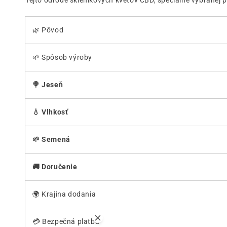
Tejto odrode skleníkových kvetov CBD, špeciálne vybranej p
🌿 Pôvod
🌱 Spôsob výroby
🍭 Jeseň
💧 Vlhkosť
🌱 Semená
🚚 Doručenie
🌍 Krajina dodania
💳 Bezpečná platba