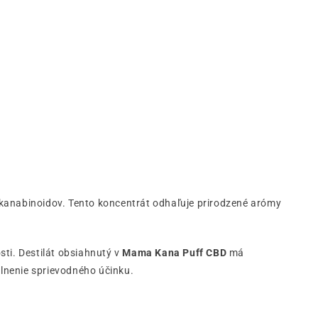
kanabinoidov. Tento koncentrát odhaľuje prirodzené arómy
ti. Destilát obsiahnutý v
Mama Kana Puff CBD
má
lnenie sprievodného účinku.