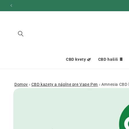
Ignorovať
a prejsť
na obsah
CBD kvety 🌿
CBD hašiš 🍫
Domov
›
CBD kazety a náplne pre Vape Pen
›
Amnesia CBD 
Prejsť na
informácie
o produkte