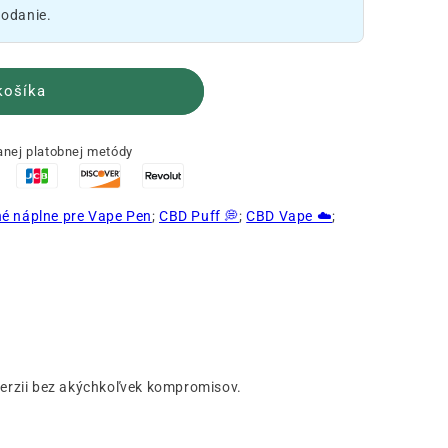
dodanie.
košíka
nej platobnej metódy
é náplne pre Vape Pen
;
CBD Puff 💭
;
CBD Vape ☁️
;
C verzii bez akýchkoľvek kompromisov.