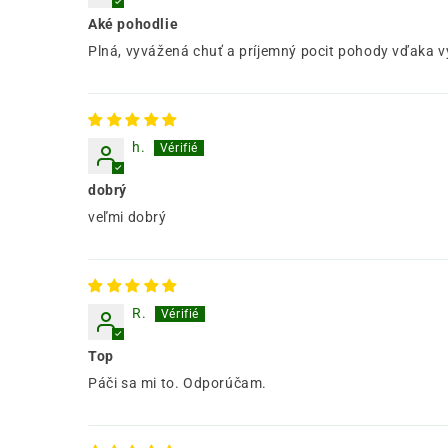
Aké pohodlie
Plná, vyvážená chuť a príjemný pocit pohody vďaka 
h.
dobrý
veľmi dobrý
R.
Top
Páči sa mi to. Odporúčam.