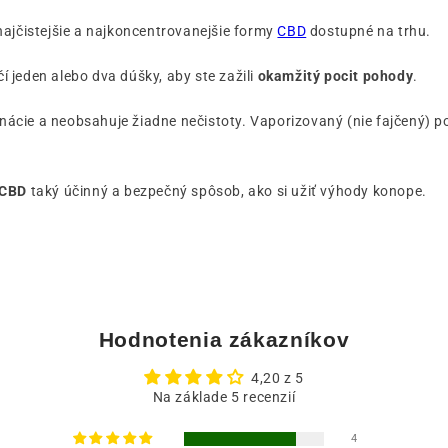
najčistejšie a najkoncentrovanejšie formy
CBD
dostupné na trhu.
čí jeden alebo dva dúšky, aby ste zažili
okamžitý pocit pohody
.
nácie a neobsahuje žiadne nečistoty. Vaporizovaný (nie fajčený) 
 CBD
taký účinný a bezpečný spôsob, ako si užiť výhody konope.
Hodnotenia zákazníkov
4,20 z 5
Na základe 5 recenzií
4