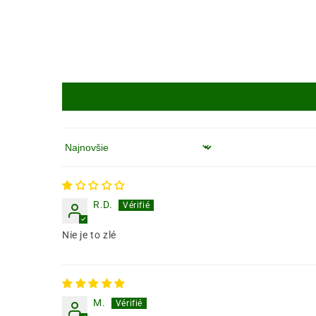
Zoradiť podľa
R.D.
Nie je to zlé
M.