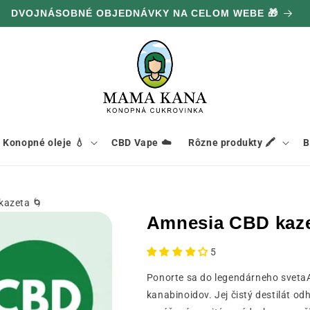
DVOJNÁSOBNÉ OBJEDNÁVKY NA CELOM WEBE 🎁
Konopné oleje 💧
CBD Vape ☁️
Rôzne produkty 🖍️
B
kazeta 🌀
Amnesia CBD kaze
5
Ponorte sa do legendárneho svetaA
kanabinoidov. Jej čistý destilát odh