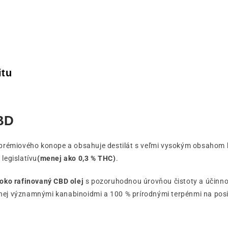
itu
BD
 prémiového konope a obsahuje destilát s veľmi vysokým obsahom 
legislatívu
(menej ako 0,3 % THC)
.
oko rafinovaný CBD olej
s pozoruhodnou úrovňou čistoty a účinnos
enej významnými kanabinoidmi a 100 % prírodnými terpénmi na posi