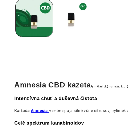
1
v
modálnom
okne
Amnesia CBD kazeta
🌀
- klasický formát, kto
Intenzívna chuť a duševná čistota
Kartuša
Amnesia
v sebe spája silné vône citrusov, byliniek
Celé spektrum kanabinoidov