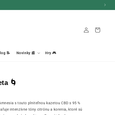
Pripojenie
Košík
log 📝
Novinky 📰
Hry 🎮
ta 🌀
mnesia s touto plniteľnou kazetou CBD s 95 %
aľuje intenzívne tóny citrónu a korenia, ktoré sú