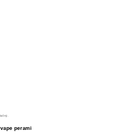
lačný.
 vape perami