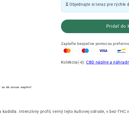
CBD
CBD
⏳ Objednajte si teraz pre rýchle 
🌀
🌀
Pridať do 
Zaplaťte bezpečne pomocou preferova
Kolekcia(-e):
CBD náplne a náhradn
rý sa dá znovu naplniť
 a kadidla. Intenzívny profil, verný tejto kultovej odrode, v bez-TH