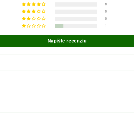
0
0
0
1
Napíšte recenziu