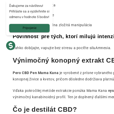
Magnetická kazeta
Ďakujeme za návštevu!
Prihláste sa a vyzdvihnite si
Okamžité vloženie
odmenu v hodnote 5 bodov!
Žiadne úniky, žiadna zložitá manipulácia
Pripojenie
Povinnosť pre tých, ktorí milujú intenz
Ľahko dobíjajte, vapujte bez stresu a pocíťte siluAmnesia.
Výnimočný konopný extrakt C
Pero CBD Pen Mama Kana
je vyrobené z prísne vybraného
konopnej živice a kvetov, pričom dôsledne dodržiava platnú 
Vďaka pokročilej metóde extrakcie ponúka Mama Kana
vys
výnimočný kanabinoidný profil.
Ten je doplnený ďalšími m
Čo je destilát CBD?