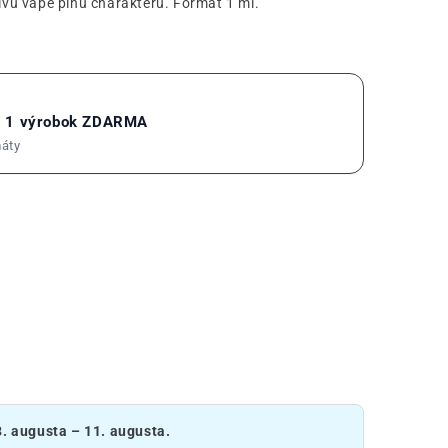
vú vape plnú charakteru. Formát 1 ml.
= 1 výrobok ZDARMA
máty
8. augusta – 11. augusta.