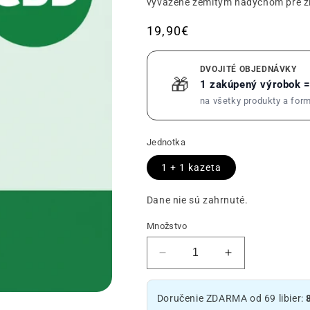
vyvážené zemitým nádychom pre ži
Obvyklá
19,90€
cena
DVOJITÉ OBJEDNÁVKY
🎁
1 zakúpený výrobok 
na všetky produkty a for
Jednotka
1 + 1 kazeta
Dane nie sú zahrnuté.
Množstvo
Zníženie
Zvýšenie
množstva
množstva
kazety
kazety
Doručenie ZDARMA od 69 libier:
Amnesia
Amnesia