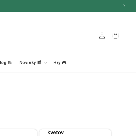
Pripojenie
Košík
log 📝
Novinky 📰
Hry 🎮
25 g
kvetov