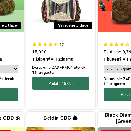
né z tlače
Vyradené z tlače
12
Obvyklá
15,00€
Obvyklá
Z adresy
0,7
cena
cena
a
1 kúpený = 1 zdarma
1 kúpený = 1
Doručenie ZADARMO*
utorok
11. augusta
O*
utorok
Doručenie Z
Pridať -
15,00€
11. augusta
€
Pridať
Black Dia
z CBD 🍌
Beldia CBG 🏜️
[Gree