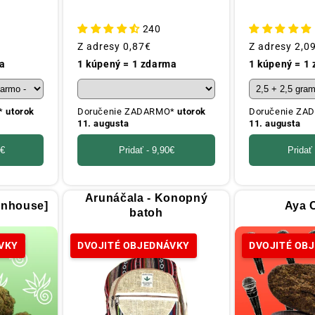
240
Obvyklá
Z adresy
0,87€
Obvyklá
Z adresy
2,0
cena
cena
a
1 kúpený = 1 zdarma
1 kúpený = 1
O*
utorok
Doručenie ZADARMO*
utorok
Doručenie Z
11. augusta
11. augusta
0€
Pridať -
9,90€
Pridať
Arunáčala - Konopný
enhouse]
Aya 
batoh
VKY
DVOJITÉ OBJEDNÁVKY
DVOJITÉ OB