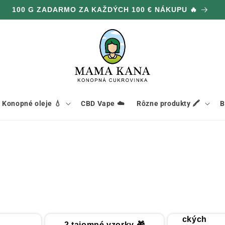
DVOJNÁSOBNÉ OBJEDNÁVKY NA CELOM WEBE 🎁
Konopné oleje 💧
CBD Vape ☁️
Rôzne produkty 🖍️
B
20 g
hydroponi
ckých
2 tajomné vzorky 🎁