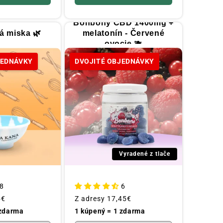
Bonbóny CBD 1400mg +
á miska 🌿
melatonín - Červené
ovocie 🫐
JEDNÁVKY
DVOJITÉ OBJEDNÁVKY
Vyradené z tlače
8
6
5€
Obvyklá
Z adresy
17,45€
cena
 zdarma
1 kúpený = 1 zdarma