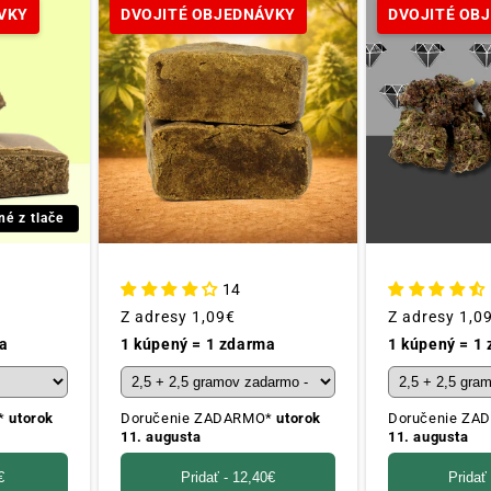
VKY
DVOJITÉ OBJEDNÁVKY
DVOJITÉ OB
né z tlače
14
Obvyklá
Z adresy
1,09€
Obvyklá
Z adresy
1,0
cena
cena
a
1 kúpený = 1 zdarma
1 kúpený = 1
O*
utorok
Doručenie ZADARMO*
utorok
Doručenie Z
11. augusta
11. augusta
€
Pridať -
12,40€
Pridať