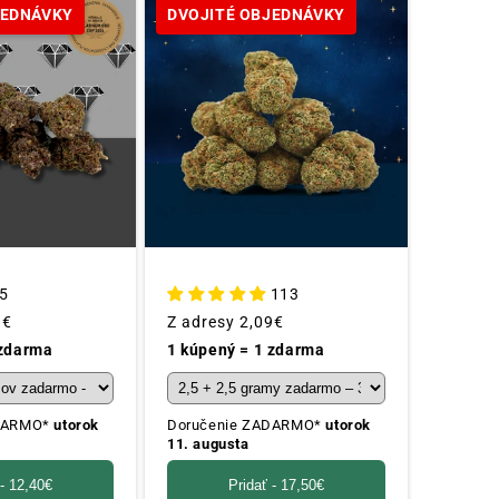
JEDNÁVKY
DVOJITÉ OBJEDNÁVKY
5
113
9€
Obvyklá
Z adresy
2,09€
cena
 zdarma
1 kúpený = 1 zdarma
ADARMO*
utorok
Doručenie ZADARMO*
utorok
11. augusta
 -
12,40€
Pridať -
17,50€