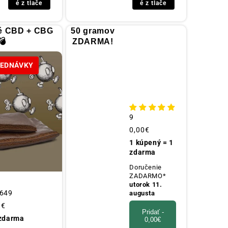
é z tlače
é z tlače
né CBD + CBG
50 gramov
💣
ZDARMA!
JEDNÁVKY
9
Obvyklá
0,00€
cena
1 kúpený = 1
zdarma
Doručenie
ZADARMO*
utorok 11.
649
augusta
9€
Pridať -
 zdarma
0,00€