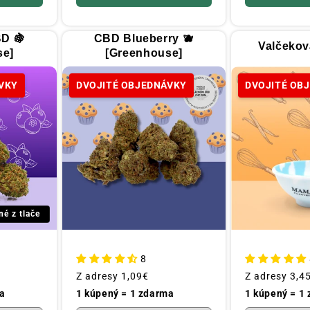
BD 🍇
CBD Blueberry 🫐
Valčekov
se]
[Greenhouse]
VKY
DVOJITÉ OBJEDNÁVKY
DVOJITÉ OB
né z tlače
8
Obvyklá
Z adresy
1,09€
Obvyklá
Z adresy
3,4
cena
cena
a
1 kúpený = 1 zdarma
1 kúpený = 1