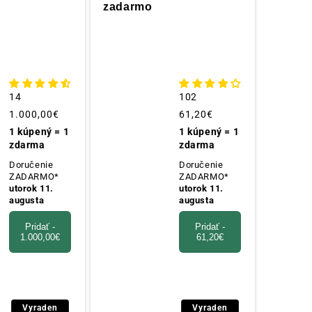
zadarmo
🎁
14
102
Obvyklá
1.000,00€
Obvyklá
61,20€
cena
cena
1 kúpený = 1
1 kúpený = 1
zdarma
zdarma
Doručenie
Doručenie
ZADARMO*
ZADARMO*
utorok 11.
utorok 11.
augusta
augusta
Pridať -
Pridať -
1.000,00€
61,20€
Vyraden
Vyraden