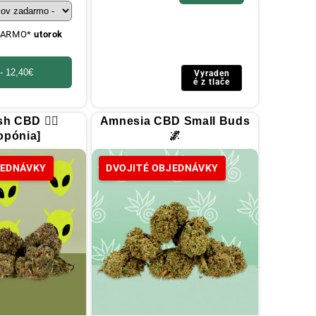
ADARMO*
utorok
 -
12,40€
Vyraden
é z tlače
h CBD 🧟‍♂️
Amnesia CBD Small Buds
opónia]
🌌
JEDNÁVKY
DVOJITÉ OBJEDNÁVKY