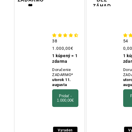
🖤
ZÁHAD
e
k
c
38
54
Obvyklá
1.000,00€
Obv
0,0
cena
cen
1 kúpený = 1
1 kú
i
zdarma
zda
Doručenie
Doru
a
ZADARMO*
ZAD
utorok 11.
utor
augusta
augu
:
Pridať -
P
1.000,00€
Vyraden
V