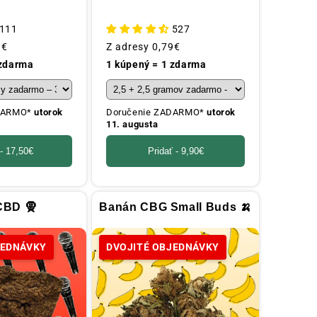
111
527
9€
Obvyklá
Z adresy
0,79€
cena
 zdarma
1 kúpený = 1 zdarma
ADARMO*
utorok
Doručenie ZADARMO*
utorok
11. augusta
 -
17,50€
Pridať -
9,90€
CBD 🧕
Banán CBG Small Buds 🍌
JEDNÁVKY
DVOJITÉ OBJEDNÁVKY