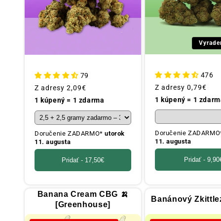
Vyrade
476
79
Obvyklá
Z adresy
0,79€
Obvyklá
Z adresy
2,09€
cena
cena
1 kúpený = 1 zdarm
1 kúpený = 1 zdarma
Doručenie ZADARM
Doručenie ZADARMO*
utorok
11. augusta
11. augusta
Pridať -
9,90
Pridať -
17,50€
Banana Cream CBG 🍌
Banánový Zkittle
[Greenhouse]