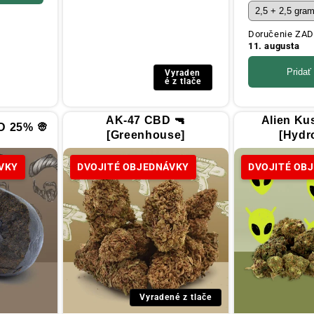
Doručenie Z
11. augusta
Pridať
Vyraden
é z tlače
AK-47 CBD 🔫
Alien Kus
D 25% 👳
[Greenhouse]
[Hydr
VKY
DVOJITÉ OBJEDNÁVKY
DVOJITÉ OB
Vyradené z tlače