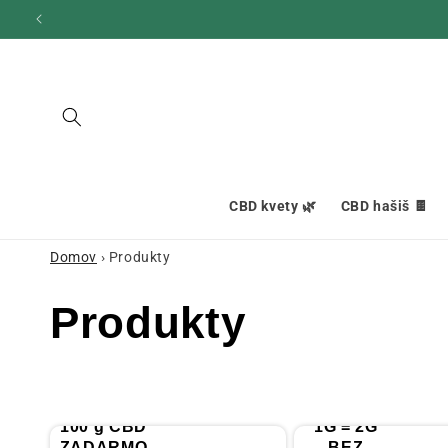
Ignorovať
a prejsť
na obsah
CBD kvety 🌿
CBD hašiš 🍫
Domov
›
Produkty
K
Produkty
o
l
100 g CBD
1G = 2G
ZADARMO
BEZ