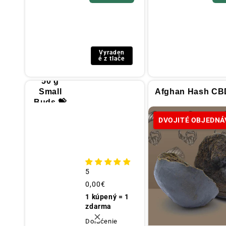
Vyraden
é z tlače
50 g
Small
Afghan Hash CB
Buds 💝
DVOJITÉ OBJEDNÁ
5
Obvyklá
0,00€
cena
1 kúpený = 1
zdarma
Doručenie