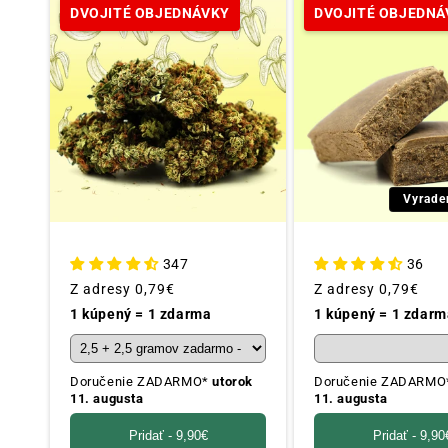
DVOJITÉ OBJEDNÁVKY
DVOJITÉ OBJEDNÁ
Vyrade
347
36
Obvyklá
Z adresy
0,79€
Obvyklá
Z adresy
0,79€
cena
cena
1 kúpený = 1 zdarma
1 kúpený = 1 zdarm
Doručenie ZADARMO*
utorok
Doručenie ZADARM
11. augusta
11. augusta
Pridať -
9,90€
Pridať -
9,90