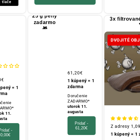
z tlače
25 g peny
3x filtrova
zadarmo
🎁
DVOJITÉ OB
Obvyklá
61,20€
cena
yklá
0€
1 kúpený = 1
a
zdarma
úpený = 1
rma
Doručenie
ZADARMO*
učenie
utorok 11.
ARMO*
augusta
ok 11.
usta
Pridať -
Obvyklá
Z adresy
1,0
61,20€
Pridať -
cena
1 kúpený = 1
0,00€