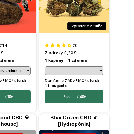
Vyradené z tlače
214
20
9€
Obvyklá
Z adresy
0,39€
cena
 zdarma
1 kúpený = 1 zdarma
ADARMO*
utorok
Doručenie ZADARMO*
utorok
11. augusta
 -
9,90€
Pridať -
7,40€
mond CBD 💎
Blue Dream CBD 🌌
nhouse]
[Hydropónia]