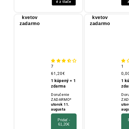
é z tlače
25 g
25 g
kvetov
kvetov
zadarmo
zadarmo
🎁 (FLYER)
🎁 (FLYER)
7
1
Obvyklá
61,20€
Obv
0,0
cena
cen
1 kúpený = 1
1 k
zdarma
zda
Doručenie
Dor
ZADARMO*
ZAD
utorok 11.
utor
augusta
aug
Pridať -
61,20€