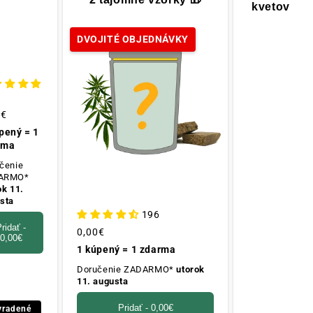
kvetov
ZADARMO
🎁
DVOJITÉ OBJEDNÁVKY
yklá
0€
a
pený = 1
rma
čenie
ARMO*
ok 11.
sta
196
ridať -
Obvyklá
0,00€
0,00€
cena
1 kúpený = 1 zdarma
Doručenie ZADARMO*
utorok
11. augusta
Pridať -
0,00€
yradené