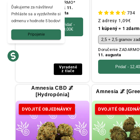
ZADARMO*
Ďakujeme za návštevu!
utorok 11.
734
augusta
Prihláste sa a vyzdvihnite si
Obvyklá
Z adresy
1,09€
odmenu v hodnote 5 bodov!
Pridať -
cena
1 kúpený = 1 zdarm
0,00€
Pripojenie
Doručenie ZADARM
11. augusta
Pridať -
12,4
Vyradené
z tlače
Amnesia CBD 🌌
Amnesia 🌌 [Gre
[Hydropónia]
DVOJITÉ OBJEDNÁVKY
DVOJITÉ OBJEDNÁ