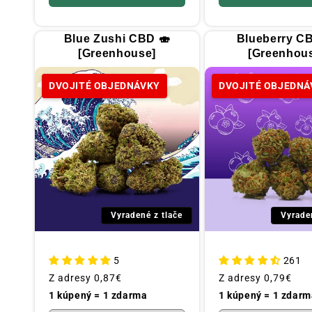
Blue Zushi CBD 🍣
Blueberry C
[Greenhouse]
[Greenhou
DVOJITÉ OBJEDNÁVKY
DVOJITÉ OBJEDNÁ
Vyradené z tlače
Vyrade
5
261
Obvyklá
Z adresy
0,87€
Obvyklá
Z adresy
0,79€
cena
cena
1 kúpený = 1 zdarma
1 kúpený = 1 zdarm