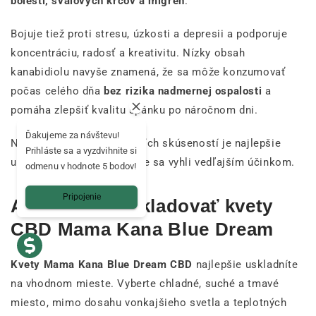
bolesti, svalových kŕčov a migrén
.
Bojuje tiež proti stresu, úzkosti a depresii a podporuje
koncentráciu, radosť a kreativitu. Nízky obsah
kanabidiolu navyše znamená, že sa môže konzumovať
počas celého dňa
bez rizika nadmernej ospalosti
a
pomáha zlepšiť kvalitu spánku po náročnom dni.
Ďakujeme za návštevu!
Na dosiahnutie čo najlepších skúseností je najlepšie
Prihláste sa a vyzdvihnite si
užívať ho postupne, aby ste sa vyhli vedľajším účinkom.
odmenu v hodnote 5 bodov!
Pripojenie
Ako správne skladovať kvety
CBD Mama Kana Blue Dream
Kvety Mama Kana Blue Dream CBD
najlepšie uskladníte
na vhodnom mieste. Vyberte chladné, suché a tmavé
miesto, mimo dosahu vonkajšieho svetla a teplotných