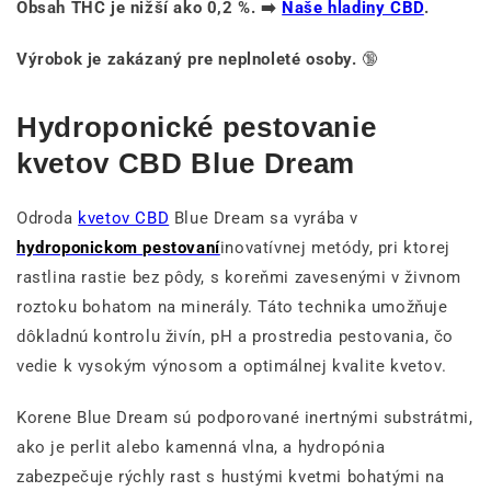
Obsah THC je nižší ako 0,2 %. ➡️
Naše hladiny CBD
.
Výrobok je zakázaný pre neplnoleté osoby.
🔞
Hydroponické pestovanie
kvetov CBD Blue Dream
Odroda
kvetov CBD
Blue Dream sa vyrába v
hydroponickom pestovaní
inovatívnej metódy, pri ktorej
rastlina rastie bez pôdy, s koreňmi zavesenými v živnom
roztoku bohatom na minerály. Táto technika umožňuje
dôkladnú kontrolu živín, pH a prostredia pestovania, čo
vedie k vysokým výnosom a optimálnej kvalite kvetov.
Korene Blue Dream sú podporované inertnými substrátmi,
ako je perlit alebo kamenná vlna, a hydropónia
zabezpečuje rýchly rast s hustými kvetmi bohatými na