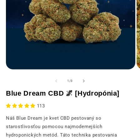
Otvorenie
O
médií
m
1
2
z
1
/
3
v
v
modálnom
m
Blue Dream CBD 🌌 [Hydropónia]
okne
o
113
Náš Blue Dream je kvet CBD pestovaný so
starostlivosťou pomocou najmodernejších
hydroponických metód. Táto technika pestovania