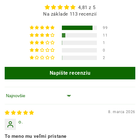
4,81 z 5
Na základe 113 recenzií
99
11
1
0
2
Napíšte recenziu
Zoradiť podľa
8. marca 2026
o.
To meno mu veľmi pristane