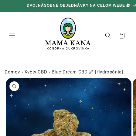
Ignorovať
DVOJNÁSOBNÉ OBJEDNÁVKY NA CELOM WEBE 🎁
a prejsť
na obsah
Košík
Domov
›
Kvety CBD
›
Blue Dream CBD 🌌 [Hydropónia]
Prejsť na
informácie
o produkte