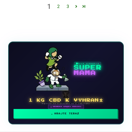
1
2
3
Nová videohra
SUPER
MAMA
🏆
1 KG CBD K VYHRANÍ
Zapojte sa a posuňte sa v rebríčku
🗓 ODMENY KAŽDÝ MESIAC
HRAJTE TERAZ