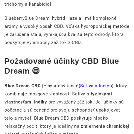
trichómy a kanabidiol.
BlueberryBlue Dream, hybrid Haze a , má komplexné
arómy a vysoký obsah CBD. Vďaka hydroponickej metóde
je zaručená stála, vynikajúca kvalita tejto odrody, ktorá
poskytuje výnimočný zážitok z CBD.
Požadované účinky CBD Blue
Dream 😄
Blue Dream CBD
je hybridný kmeň
(Sativa a Indica
), ktorý
kombinuje mozgové vlastnosti Sativy s
fyzickými
vlastnosťami Indiky
pre vyvážený zážitok. Jej účinky sú
početné a sú cenené pre svoju schopnosť upokojovať
telo a myseľ. Blue Dream CBD poskytuje hlboko
relaxačný pocit, ktorý je ideálny na
zmiernenie chronickej