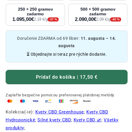
250 + 250 gramov
500 + 500 gramov
zadarmo
zadarmo
1.095,00€
2.090,00€
2,19 €/g
2,09 €/g
-37 %
-40 %
Doručenie ZDARMA od 69 libier:
11. augusta – 14.
augusta
⏳ Objednajte si teraz pre rýchle dodanie.
Pridať do košíka | 17,50 €
Zaplaťte bezpečne pomocou preferovanej platobnej metódy
Kolekcia(-ie):
Kvety CBD Greenhouse
;
Kvety CBD
Hydroponické
;
Silné kvety CBD
;
Kvety CBD 🌿
;
Všetky
produkty
;