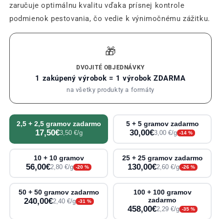
zaručuje optimálnu kvalitu vďaka prísnej kontrole
podmienok pestovania, čo vedie k výnimočnému zážitku.
🎁
DVOJITÉ OBJEDNÁVKY
1 zakúpený výrobok = 1 výrobok ZDARMA
na všetky produkty a formáty
2,5 + 2,5 gramov zadarmo
5 + 5 gramov zadarmo
17,50€
30,00€
3,50 €/g
3,00 €/g
-14 %
10 + 10 gramov
25 + 25 gramov zadarmo
56,00€
130,00€
2,80 €/g
2,60 €/g
-20 %
-26 %
50 + 50 gramov zadarmo
100 + 100 gramov
240,00€
zadarmo
2,40 €/g
-31 %
458,00€
2,29 €/g
-35 %