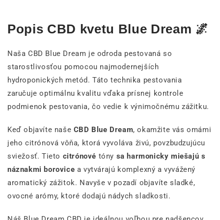
Popis CBD kvetu Blue Dream 🌌
Naša CBD Blue Dream je odroda pestovaná so
starostlivosťou pomocou najmodernejších
hydroponických metód. Táto technika pestovania
zaručuje optimálnu kvalitu vďaka prísnej kontrole
podmienok pestovania, čo vedie k výnimočnému zážitku.
Keď objavíte naše
CBD Blue Dream
, okamžite vás omámi
jeho citrónová vôňa, ktorá vyvoláva živú, povzbudzujúcu
sviežosť. Tieto
citrónové
tóny
sa harmonicky miešajú s
náznakmi borovice
a vytvárajú komplexný a vyvážený
aromatický zážitok. Navyše v pozadí objavíte sladké,
ovocné arómy, ktoré dodajú nádych sladkosti.
Náš Blue Dream CBD je ideálnou voľbou pre nadšencov,