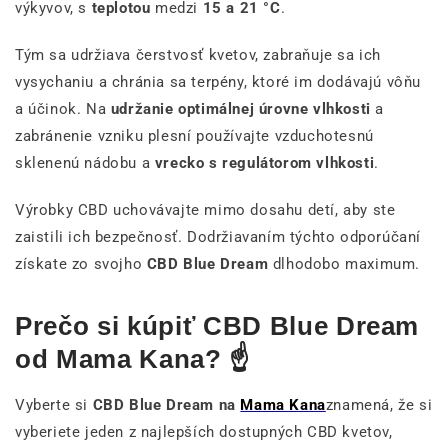
výkyvov, s
teplotou
medzi
15 a 21 °C
.
Tým sa udržiava čerstvosť kvetov, zabraňuje sa ich
vysychaniu a chránia sa terpény, ktoré im dodávajú vôňu
a účinok. Na
udržanie optimálnej úrovne vlhkosti
a
zabránenie vzniku plesní používajte vzduchotesnú
sklenenú nádobu a
vrecko s regulátorom vlhkosti
.
Výrobky CBD uchovávajte mimo dosahu detí, aby ste
zaistili ich bezpečnosť. Dodržiavaním týchto odporúčaní
získate zo svojho
CBD Blue Dream
dlhodobo maximum.
Prečo si kúpiť CBD Blue Dream
od Mama Kana? ☝️
Vyberte si
CBD Blue Dream na
Mama Kana
znamená, že si
vyberiete jeden z najlepších dostupných CBD kvetov,