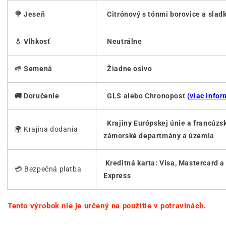
🍭 Jeseň
Citrónový s tónmi borovice a slad
💧 Vlhkosť
Neutrálne
🌱 Semená
Žiadne osivo
🚚 Doručenie
GLS alebo Chronopost
(viac infor
Krajiny Európskej únie a francúzs
🌍 Krajina dodania
zámorské departmány a územia
Kreditná karta: Visa, Mastercard 
💳 Bezpečná platba
Express
Tento výrobok nie je určený na použitie v potravinách.