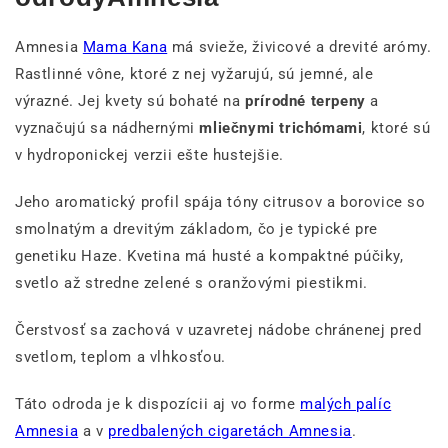
Amnesia
Mama Kana
má svieže, živicové a drevité arómy.
Rastlinné vône, ktoré z nej vyžarujú, sú jemné, ale
výrazné. Jej kvety sú bohaté na
prírodné terpeny
a
vyznačujú sa nádhernými
mliečnymi trichómami
, ktoré sú
v hydroponickej verzii ešte hustejšie.
Jeho aromatický profil spája tóny citrusov a borovice so
smolnatým a drevitým základom, čo je typické pre
genetiku Haze. Kvetina má husté a kompaktné púčiky,
svetlo až stredne zelené s oranžovými piestikmi.
Čerstvosť sa zachová v uzavretej nádobe chránenej pred
svetlom, teplom a vlhkosťou.
Táto odroda je k dispozícii aj vo forme
malých palíc
Amnesia
a v
predbalených cigaretách Amnesia
.