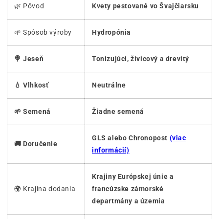
🌿 Pôvod
Kvety pestované vo Švajčiarsku
🌱 Spôsob výroby
Hydropónia
🍭 Jeseň
Tonizujúci, živicový a drevitý
💧 Vlhkosť
Neutrálne
🌱 Semená
Žiadne semená
GLS alebo Chronopost
(viac
🚚 Doručenie
informácií)
Krajiny Európskej únie a
🌍 Krajina dodania
francúzske zámorské
departmány a územia