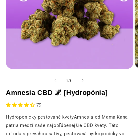
O
Otvorenie
m
médií
2
1
z
1
/
3
v
v
m
modálnom
Amnesia CBD 🌌 [Hydropónia]
o
okne
79
Hydroponicky pestované kvetyAmnesia od Mama Kana
patria medzi naše najobľúbenejšie CBD kvety. Táto
odroda s prevahou sativy, pestovaná hydroponicky vo