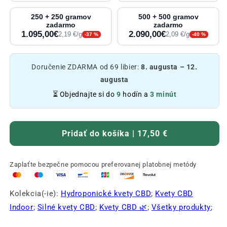
250 + 250 gramov
500 + 500 gramov
zadarmo
zadarmo
1.095,00€
2.090,00€
2,19 €/g
2,09 €/g
-37 %
-40 %
Doručenie ZDARMA od 69 libier:
8. augusta – 12.
augusta
⏳ Objednajte si do
9
hodín a
3 minút
Pridať do košíka | 17,50 €
Zaplaťte bezpečne pomocou preferovanej platobnej metódy
Kolekcia(-ie):
Hydroponické kvety CBD
;
Kvety CBD
Indoor
;
Silné kvety CBD
;
Kvety CBD 🌿
;
Všetky produkty
;