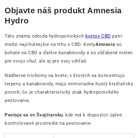
Objavte náš produkt Amnesia
Hydro
Táto známa odroda hydroponických
kvetov CBD
patrí
medzi najchutnejšie na trhu s CBD. Kvety
Amnesia
sú
bohaté na CBD a ďalšie kanabinoidy a sú obľúbené nielen
pre svoju chuť, ale aj pre svoj vzhľad.
Nádherné trichómy na kvete, v ktorých sa koncentrujú
terpeny a kanabinoidy, majú mimoriadne hustý kryštalický
povrch, čo je charakteristický znak hydroponického
pestovania.
Pestuje sa vo Švajčiarsku
, kde má k dispozícii úplne
kontrolované prostredie na pestovanie.