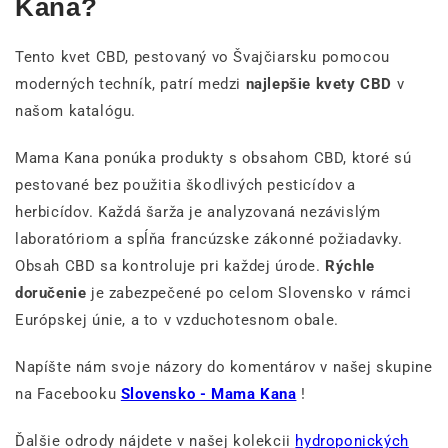
Kana?
Tento kvet CBD, pestovaný vo Švajčiarsku pomocou
moderných techník, patrí medzi
najlepšie kvety CBD
v
našom katalógu.
Mama Kana ponúka produkty s obsahom CBD, ktoré sú
pestované bez použitia škodlivých pesticídov a
herbicídov. Každá šarža je analyzovaná nezávislým
laboratóriom a spĺňa francúzske zákonné požiadavky.
Obsah CBD sa kontroluje pri každej úrode.
Rýchle
doručenie
je zabezpečené po celom Slovensko v rámci
Európskej únie, a to v vzduchotesnom obale.
Napíšte nám svoje názory do komentárov v našej skupine
na Facebooku
Slovensko - Mama Kana
!
Ďalšie odrody nájdete v našej kolekcii
hydroponických