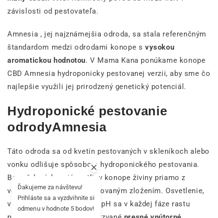
závislosti od pestovateľa.
Amnesia , jej najznámejšia odroda, sa stala referenčným
štandardom medzi odrodami konope s
vysokou
aromatickou hodnotou
. V Mama Kana ponúkame konope
CBD Amnesia hydroponicky pestovanej verzii, aby sme čo
najlepšie využili jej prirodzený genetický potenciál.
Hydroponické pestovanie
odrodyAmnesia
Táto odroda sa od kvetín pestovaných v skleníkoch alebo
vonku odlišuje spôsobom hydroponického pestovania.
Bez pôdy získavajú rastliny konope živiny priamo z
Ďakujeme za návštevu!
vodného roztoku s kontrolovaným zložením. Osvetlenie,
Prihláste sa a vyzdvihnite si
vlhkosť vzduchu, teplota a pH sa v každej fáze rastu
odmenu v hodnote 5 bodov!
presne regulujú – ide o takzvané
presné vnútorné