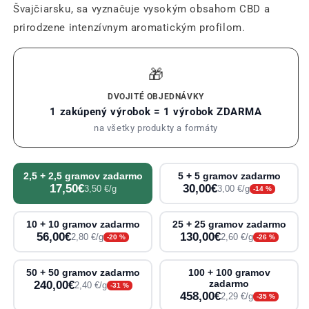
Švajčiarsku, sa vyznačuje vysokým obsahom CBD a
prirodzene intenzívnym aromatickým profilom.
🎁
DVOJITÉ OBJEDNÁVKY
1 zakúpený výrobok = 1 výrobok ZDARMA
na všetky produkty a formáty
2,5 + 2,5 gramov zadarmo
5 + 5 gramov zadarmo
17,50€
30,00€
3,50 €/g
3,00 €/g
-14 %
10 + 10 gramov zadarmo
25 + 25 gramov zadarmo
56,00€
130,00€
2,80 €/g
2,60 €/g
-20 %
-26 %
50 + 50 gramov zadarmo
100 + 100 gramov
240,00€
zadarmo
2,40 €/g
-31 %
458,00€
2,29 €/g
-35 %