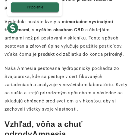
pestovanie
.
Pripojenie
Výsledok: hustšie kvety s
mimoriadne vyvinutými
trichómami
, s
vyšším obsahom CBD
a čistejšími
arómami než pri pestovaní v skleníku. Tento spôsob
pestovania zároveň úplne vylučuje použitie pesticídov,
vďaka čomu je
produkt
od začiatku do konca
prírodný
.
Naša Amnesia pestovaná hydroponicky pochádza zo
Švajčiarska, kde sa pestuje v certifikovaných
zariadeniach a analyzuje v nezávislom laboratóriu. Kvety
sa sušia a zrejú prirodzeným spôsobom a následne sa
skladujú chránené pred svetlom a vlhkosťou, aby si
zachovali všetky svoje vlastnosti.
Vzhľad, vôňa a chuť
odrodyAmnesia