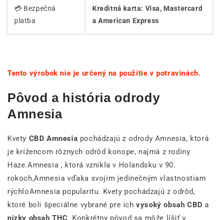
💳 Bezpečná
Kreditná karta: Visa, Mastercard
platba
a American Express
Tento výrobok nie je určený na použitie v potravinách.
Pôvod a história odrody
Amnesia
Kvety
CBD Amnesia
pochádzajú z odrody Amnesia, ktorá
je krížencom rôznych odrôd konope, najmä z rodiny
Haze.Amnesia , ktorá vznikla v Holandsku v 90.
rokoch,Amnesia vďaka svojim jedinečným vlastnostiam
rýchloAmnesia popularitu. Kvety pochádzajú z odrôd,
ktoré boli špeciálne vybrané pre ich
vysoký obsah CBD
a
nízky obsah THC
. Konkrétny pôvod sa môže líšiť v