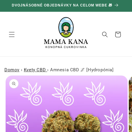
Ignorovať
DVOJNÁSOBNÉ OBJEDNÁVKY NA CELOM WEBE 🎁
1
a prejsť
na obsah
Košík
Domov
›
Kvety CBD
›
Amnesia CBD 🌌 [Hydropónia]
Prejsť na
informácie
o produkte