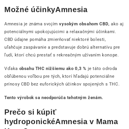
Možné účinkyAmnesia
Amnesia je známa svojím
vysokým obsahom CBD,
ako aj
potenciálnymi upokojujúcimi a relaxačnými účinkami.
CBD údajne pomáha zmierňovať niektoré bolesti,
uľahčuje zaspávanie a predstavuje dobrú alternatívu pre
ľudí, ktorí chcú prestať s rekreačným užívaním konope.
Vďaka
obsahu THC nižšiemu ako 0,3 %
je táto odroda
obľúbenou voľbou pre tých, ktorí hľadajú potenciálne
prínosy CBD bez euforických účinkov spojených s THC.
Tento výrobok sa neodporúča tehotným ženám.
Prečo si kúpiť
hydroponickéAmnesia v Mama