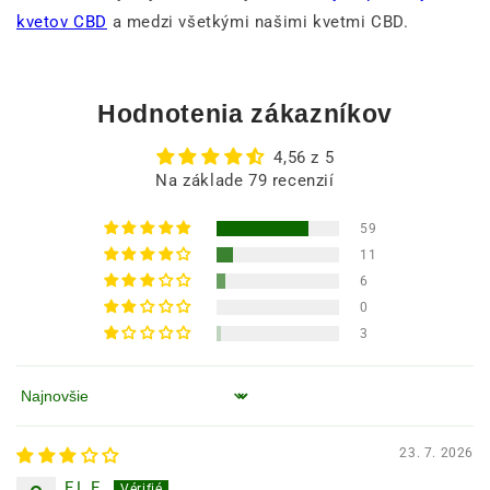
kvetov CBD
a medzi všetkými našimi kvetmi CBD.
Hodnotenia zákazníkov
4,56 z 5
Na základe 79 recenzií
59
11
6
0
3
Zoradiť podľa
23. 7. 2026
F.L.F.