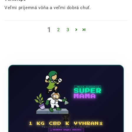
Veľmi príjemná vôňa a veľmi dobrá chuť.
1
2
3
Nová videohra
SUPER
MAMA
🏆
1 KG CBD K VYHRANÍ
Zapojte sa a posuňte sa v rebríčku
🗓 ODMENY KAŽDÝ MESIAC