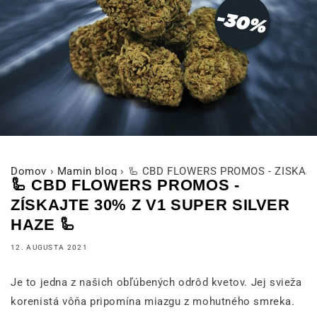
Domov
›
Mamin blog
›
🦾 CBD FLOWERS PROMOS - ZÍSKAJT
🦾 CBD FLOWERS PROMOS -
ZÍSKAJTE 30% Z V1 SUPER SILVER
HAZE 🦾
12. AUGUSTA 2021
Je to jedna z našich obľúbených odrôd kvetov. Jej svieža
korenistá vôňa pripomína miazgu z mohutného smreka.