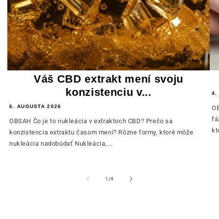
Váš CBD extrakt mení svoju
konzistenciu v...
4.
6. AUGUSTA 2026
OB
fá
OBSAH Čo je to nukleácia v extraktoch CBD? Prečo sa
kt
konzistencia extraktu časom mení? Rôzne formy, ktoré môže
nukleácia nadobúdať Nukleácia,...
z
1
/
4