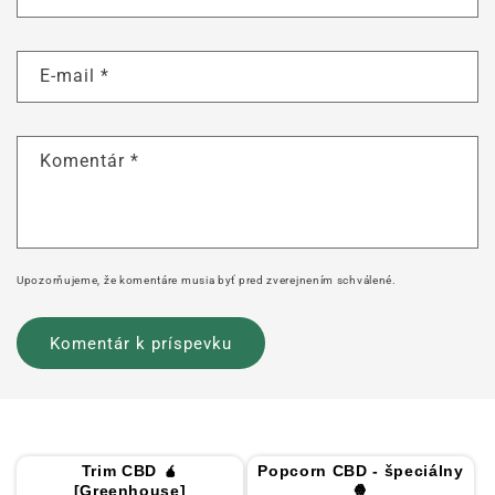
E-mail
*
Komentár
*
Upozorňujeme, že komentáre musia byť pred zverejnením schválené.
Trim CBD 🧉
Popcorn CBD - špeciálny
[Greenhouse]
🍿