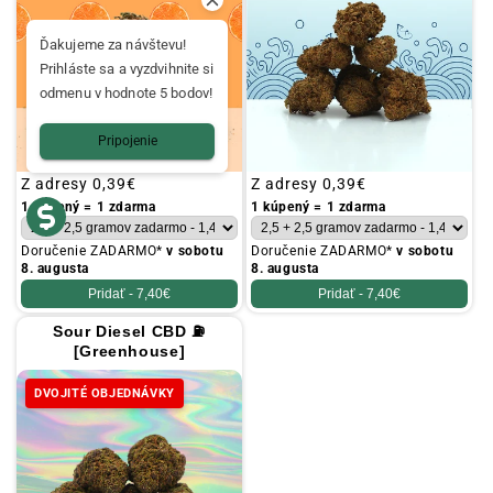
Ďakujeme za návštevu!
Prihláste sa a vyzdvihnite si
odmenu v hodnote 5 bodov!
Pripojenie
Obvyklá
Z adresy
0,39€
Obvyklá
Z adresy
0,39€
cena
cena
1 kúpený = 1 zdarma
1 kúpený = 1 zdarma
Doručenie ZADARMO*
v sobotu
Doručenie ZADARMO*
v sobotu
8. augusta
8. augusta
Pridať -
7,40€
Pridať -
7,40€
Sour Diesel CBD ⛽
[Greenhouse]
DVOJITÉ OBJEDNÁVKY