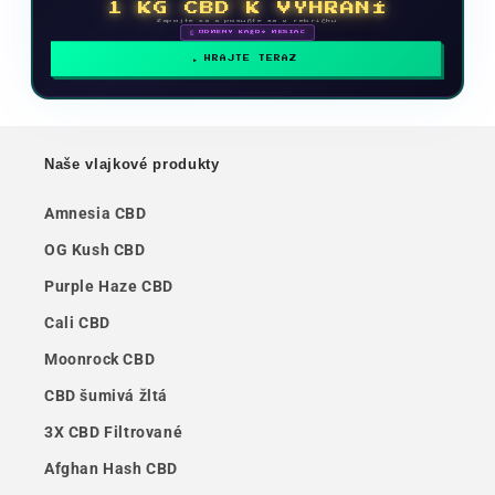
1 KG CBD K VYHRANÍ
Zapojte sa a posuňte sa v rebríčku
🗓 ODMENY KAŽDÝ MESIAC
HRAJTE TERAZ
Naše vlajkové produkty
Amnesia CBD
OG Kush CBD
Purple Haze CBD
Cali CBD
Moonrock CBD
CBD šumivá žltá
3X CBD Filtrované
Afghan Hash CBD