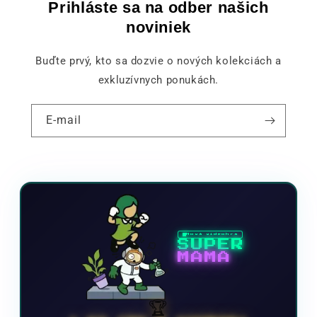
Prihláste sa na odber našich
noviniek
Buďte prvý, kto sa dozvie o nových kolekciách a
exkluzívnych ponukách.
E-mail
Nová videohra
SUPER
MAMA
🏆