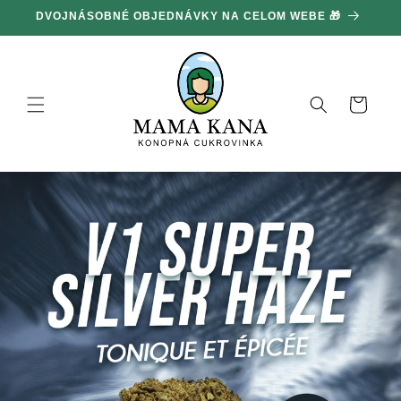
Ignorovať
DVOJNÁSOBNÉ OBJEDNÁVKY NA CELOM WEBE 🎁
1
a prejsť
na obsah
Košík