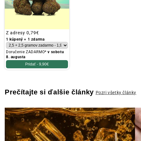
Obvyklá
Z adresy
0,79€
cena
1 kúpený = 1 zdarma
Doručenie ZADARMO*
v sobotu
8. augusta
Pridať -
9,90€
Prečítajte si ďalšie články
Pozri všetky články