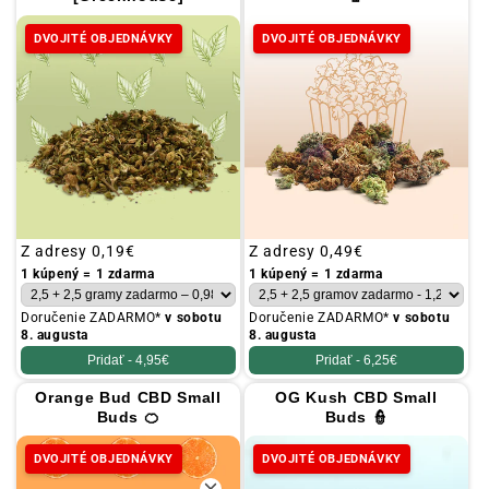
DVOJITÉ OBJEDNÁVKY
DVOJITÉ OBJEDNÁVKY
Obvyklá
Z adresy
0,19€
Obvyklá
Z adresy
0,49€
cena
cena
1 kúpený = 1 zdarma
1 kúpený = 1 zdarma
Doručenie ZADARMO*
v sobotu
Doručenie ZADARMO*
v sobotu
8. augusta
8. augusta
Pridať -
4,95€
Pridať -
6,25€
Orange Bud CBD Small
OG Kush CBD Small
Buds 🍊
Buds 👮
DVOJITÉ OBJEDNÁVKY
DVOJITÉ OBJEDNÁVKY