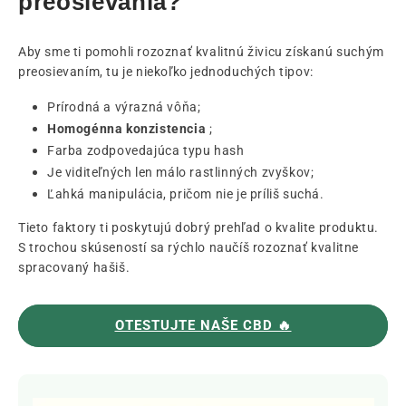
preosievania?
Aby sme ti pomohli rozoznať kvalitnú živicu získanú suchým
preosievaním, tu je niekoľko jednoduchých tipov:
Prírodná a výrazná vôňa;
Homogénna konzistencia
;
Farba zodpovedajúca typu hash
Je viditeľných len málo rastlinných zvyškov;
Ľahká manipulácia, pričom nie je príliš suchá.
Tieto faktory ti poskytujú dobrý prehľad o kvalite produktu.
S trochou skúseností sa rýchlo naučíš rozoznať kvalitne
spracovaný hašiš.
OTESTUJTE NAŠE CBD 🔥