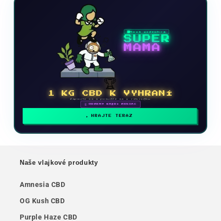
Nová videohra
SUPER
MAMA
🏆
1 KG CBD K VYHRANÍ
Zapojte sa a posuňte sa v rebríčku
🗓 ODMENY KAŽDÝ MESIAC
HRAJTE TERAZ
Naše vlajkové produkty
Amnesia CBD
OG Kush CBD
Purple Haze CBD