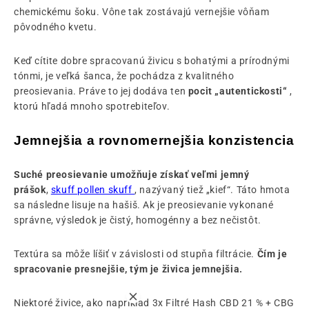
chemickému šoku. Vône tak zostávajú vernejšie vôňam
pôvodného kvetu.
Keď cítite dobre spracovanú živicu s bohatými a prírodnými
tónmi, je veľká šanca, že pochádza z kvalitného
preosievania. Práve to jej dodáva ten
pocit „autentickosti“
,
ktorú hľadá mnoho spotrebiteľov.
Jemnejšia a rovnomernejšia konzistencia
Suché preosievanie umožňuje získať veľmi jemný
prášok
,
skuff pollen skuff
, nazývaný tiež „kief“. Táto hmota
sa následne lisuje na hašiš. Ak je preosievanie vykonané
správne, výsledok je čistý, homogénny a bez nečistôt.
Textúra sa môže líšiť v závislosti od stupňa filtrácie.
Čím je
spracovanie presnejšie, tým je živica jemnejšia.
Niektoré živice, ako napríklad 3x Filtré Hash CBD 21 % + CBG