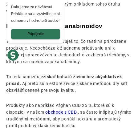
23 % od Mama Kana, sú dobrým príkladom tohto druhu
Ďakujeme za návštevu!
spracovania.
Prihláste sa a vyzdvihnite si
odmenu v hodnote 5 bodov!
Prirodzený obsah kanabinoidov
Pripojenie
Touto metódou len koncentruješ to, čo rastlina prirodzene
produkuje. Nedochádza k žiadnemu pridávaniu ani k
náročnej spracovávaniu. Jednoducho zozbieraš trichómy, v
ktorých sa nachádzajú kanabinoidy.
To teda umožňuje
získať bohatú živicu bez akýchkoľvek
prísad.
Aj preto sú niektoré živice získané metódou dry sift
obzvlášť cenené pre svoju kvalitu.
Produkty ako napríklad Afghan CBD 25 %, ktoré sú k
dispozícii v našom
obchode s CBD
, sa často inšpirujú týmito
tradičnými metódami, aby ponúkli textúru a aromatický
profil podobný klasickému hašišu.