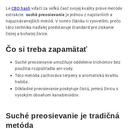
Le
CBD hash
vďačí za veľkú časť svojej kvality práve metóde
extrakcie.
suché preosievanie
je jednou z najstarších a
najuznávanejších metód. V tomto článku ti vysvetlím, prečo
táto technika naďalej predstavuje štandard pre získanie
čistej a bohatej živice.
Čo si treba zapamätať
Suché preosievanie umožňuje oddelenie trichómov bez
použitia rozpúšťadla ani vody.
Táto metóda zachováva terpeny a aromatickú kvalitu
hašiša.
Dôkladné preosievanie poskytuje čistú, jemnú živicu s
vysokým obsahom kanabinoidov.
Suché preosievanie je tradičná
metóda