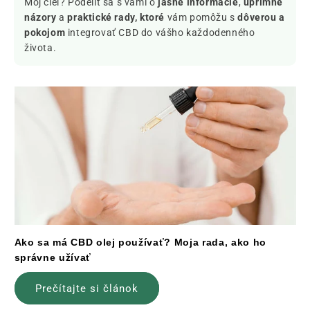
Môj cieľ? Podeliť sa s vami o
jasné informácie
,
úprimné
názory
a
praktické rady, ktoré
vám pomôžu s
dôverou a
pokojom
integrovať CBD do vášho každodenného
života.
Ako sa má CBD olej používať? Moja rada, ako ho
správne užívať
Prečítajte si článok