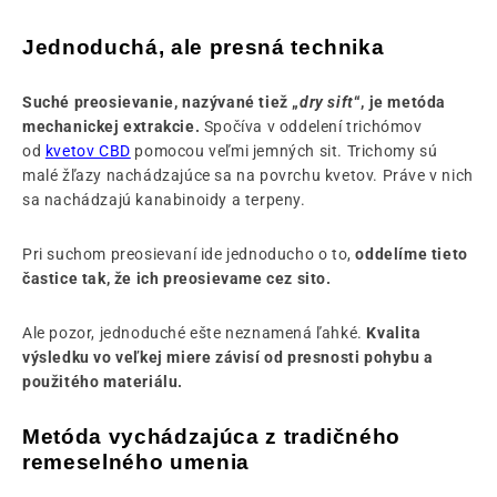
Jednoduchá, ale presná technika
Suché preosievanie, nazývané tiež „
dry sift
“, je metóda
mechanickej extrakcie.
Spočíva v oddelení trichómov
od
kvetov CBD
pomocou veľmi jemných sit. Trichomy sú
malé žľazy nachádzajúce sa na povrchu kvetov. Práve v nich
sa nachádzajú kanabinoidy a terpeny.
Pri suchom preosievaní ide jednoducho o to,
oddelíme tieto
častice tak, že ich preosievame cez sito.
Ale pozor, jednoduché ešte neznamená ľahké.
Kvalita
výsledku vo veľkej miere závisí od presnosti pohybu a
použitého materiálu.
Metóda vychádzajúca z tradičného
remeselného umenia