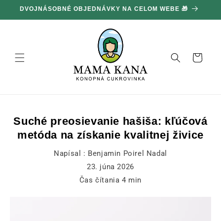
Ignorovať
DVOJNÁSOBNÉ OBJEDNÁVKY NA CELOM WEBE 🎁
1
a prejsť
na obsah
Košík
Suché preosievanie hašiša: kľúčová
metóda na získanie kvalitnej živice
Napísal :
Benjamin Poirel Nadal
23. júna 2026
Čas čítania
4
min