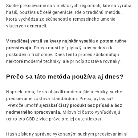
Suché preosievanie sa v niektorých regiónoch, kde sa vyrába
hašiš, používa už celé generácie. Ide o tradičnú metódu,
ktorá vychádza zo skúseností a remeselného umenia
viacerých generácií.
V tradičnej verzii sa kvety najskôr vysušia a potom ručne
preosievajú.
Pohyb musí byť plynulý, aby nedošlo k
poškodeniu trichómov. Dnes tento proces zdokonaľujú
niektoré moderné techniky, ale princíp zostáva rovnaký.
Prečo sa táto metóda používa aj dnes?
Napriek tomu, že sa objavili modernejšie techniky, suché
preosievanie zostáva štandardom. Prečo, pýtaš sa?
Pretože umožňuje
získať čistý produkt bez prísad a bez
nadmerného spracovania.
Milovníci často vyhľadávajú
tento typ CBD živice práve pre jej autentickosť.
Hash získaný správne vykonaným suchým preosievaním si