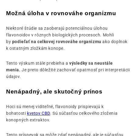
Možná úloha v rovnováhe organizmu
Niektoré štúdie sa zaoberajú potenciálnou úlohou
flavonoidov v rôznych biologických procesoch. Mohli
by
podieľať na celkovej rovnováhe organizmu
ako doplnok
k ostatným zložkám konope.
Tento výskum stále prebieha a
výsledky sa neustále
menia.
Je preto dôležité zachovať opatrnosť pri interpretácii
údajov.
Nenápadný, ale skutočný prínos
Hoci sú menej viditeľné, flavonoidy prispievajú k
bohatosti
kvetov CBD
. Sú súčasťou celkového zloženia
konopných extraktov.
Tento príspevok sa môže zdať nenápadný, ale je súčasťou