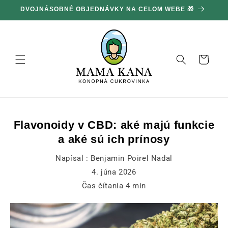
Ignorovať
DVOJNÁSOBNÉ OBJEDNÁVKY NA CELOM WEBE 🎁
1
a prejsť
na obsah
Košík
Flavonoidy v CBD: aké majú funkcie
a aké sú ich prínosy
Napísal :
Benjamin Poirel Nadal
4. júna 2026
Čas čítania
4
min