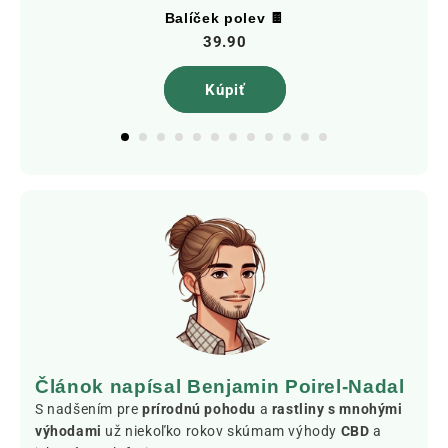
Balíček polev 🍫
39.90
Kúpiť
Článok napísal Benjamin Poirel-Nadal
S nadšením pre
prírodnú pohodu
a
rastliny s mnohými
výhodami
už niekoľko rokov skúmam výhody
CBD
a