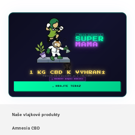
Nová videohra
SUPER
MAMA
🏆
1 KG CBD K VYHRANÍ
Zapojte sa a posuňte sa v rebríčku
🗓 ODMENY KAŽDÝ MESIAC
HRAJTE TERAZ
Naše vlajkové produkty
Amnesia CBD