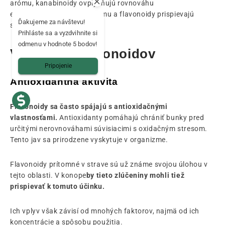
arómu, kanabinoidy ovplyvňujú rovnováhu
endokanabinoidného systému a flavonoidy prispievajú
Ďakujeme za návštevu!
svojím dielom.
Prihláste sa a vyzdvihnite si
odmenu v hodnote 5 bodov!
Vlastnosti flavonoidov
Pripojenie
Antioxidantná aktivita
Flavonoidy sa často spájajú s antioxidačnými
vlastnosťami.
Antioxidanty pomáhajú chrániť bunky pred
určitými nerovnováhami súvisiacimi s oxidačným stresom.
Tento jav sa prirodzene vyskytuje v organizme.
Flavonoidy prítomné v strave sú už známe svojou úlohou v
tejto oblasti. V konope
by tieto zlúčeniny mohli tiež
prispievať k tomuto účinku.
Ich vplyv však závisí od mnohých faktorov, najmä od ich
koncentrácie a spôsobu použitia.