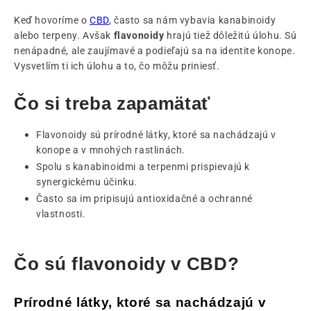
Keď hovoríme o
CBD
, často sa nám vybavia kanabinoidy
alebo terpeny. Avšak
flavonoidy
hrajú tiež dôležitú úlohu. Sú
nenápadné, ale zaujímavé a podieľajú sa na identite konope.
Vysvetlím ti ich úlohu a to, čo môžu priniesť.
Čo si treba zapamätať
Flavonoidy sú prírodné látky, ktoré sa nachádzajú v
konope a v mnohých rastlinách.
Spolu s kanabinoidmi a terpenmi prispievajú k
synergickému účinku.
Často sa im pripisujú antioxidačné a ochranné
vlastnosti.
Čo sú flavonoidy v CBD?
Prírodné látky, ktoré sa nachádzajú v