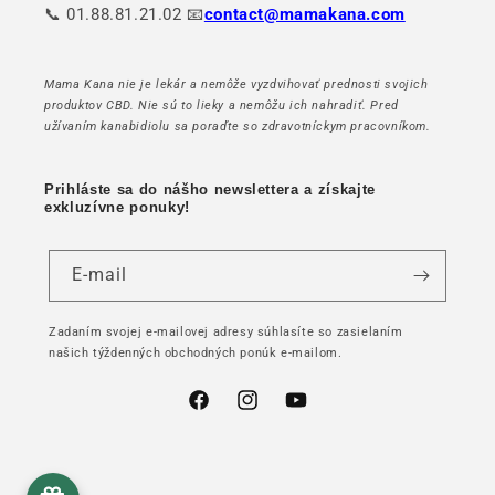
📞 01.88.81.21.02 📧
contact@mamakana.com
Mama Kana nie je lekár a nemôže vyzdvihovať prednosti svojich
produktov CBD. Nie sú to lieky a nemôžu ich nahradiť. Pred
užívaním kanabidiolu sa poraďte so zdravotníckym pracovníkom.
Prihláste sa do nášho newslettera a získajte
exkluzívne ponuky!
E-mail
Zadaním svojej e-mailovej adresy súhlasíte so zasielaním
našich týždenných obchodných ponúk e-mailom.
Facebook
Instagram
YouTube