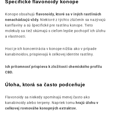
Špecifické flavonoidy konope
Konope obsahujú
flavonoidy, ktoré sa v iných rastlinách
nenachádzajú vždy.
Niektoré z týchto zlúčenín sa nazývajú
kanflavíny a sú špecifické pre rastlinu konope. Tieto
molekuly sa tiež skúmajú s cieľom lepšie pochopiť ich úlohu
a vlastnosti.
Hoci je ich koncentrácia v konope nižšia ako v prípade
kanabinoidov, prispievajú k celkovej identite rastliny.
Ich prítomnosť prispieva k zložitosti chemického profilu
CBD.
Úloha, ktorá sa často podceňuje
Flavonoidy sa niekedy spomínajú menej často ako
kanabinoidy alebo terpeny. Napriek tomu
hrajú úlohu v
celkovej rovnováhe konopných extraktov.