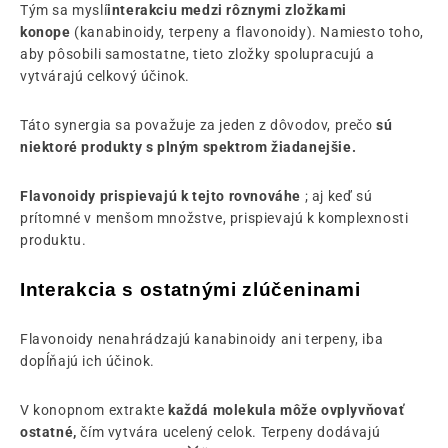
Tým sa myslí
interakciu medzi rôznymi zložkami
konope
(kanabinoidy, terpeny a flavonoidy). Namiesto toho,
aby pôsobili samostatne, tieto zložky spolupracujú a
vytvárajú celkový účinok.
Táto synergia sa považuje za jeden z dôvodov, prečo
sú
niektoré produkty s plným spektrom žiadanejšie.
Flavonoidy prispievajú k tejto rovnováhe
; aj keď sú
prítomné v menšom množstve, prispievajú k komplexnosti
produktu.
Interakcia s ostatnými zlúčeninami
Flavonoidy nenahrádzajú kanabinoidy ani terpeny, iba
dopĺňajú ich účinok.
V konopnom extrakte
každá molekula môže ovplyvňovať
ostatné,
čím vytvára ucelený celok. Terpeny dodávajú