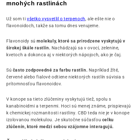
mnohých rastlinách
Už som ti
všetko vysvetlil o terpenoch
, ale ešte nie o
flavonoidoch, takže sa tomu dnes venujeme.
Flavonoidy sú
molekuly, ktoré sa prirodzene vyskytujú v
širokej škále rastlín.
Nachádzajú sa v ovocí, zelenine,
kvetoch a dokonca aj v niektorých nápojoch, ako je čaj.
Sú
často zodpovedné za farbu rastlín.
Napríklad žlté,
červené alebo fialové odtiene niektorých rastlín súvisia s
prítomnosťou flavonoidov.
V konope sa tieto zlúčeniny vyskytujú tiež, spolu s
kanabinoidmi a terpenmi. Hoci sú menej známe, prispievajú
k chemickej rozmanitosti rastliny. CBD teda nie je v konope
izolovanou molekulou. Je skutočne súčasťou
celku
zlúčenín, ktoré medzi sebou vzájomne interagujú.