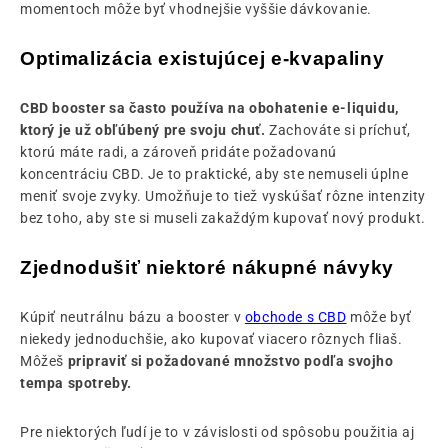
momentoch môže byť vhodnejšie vyššie dávkovanie.
Optimalizácia existujúcej e-kvapaliny
CBD booster sa často používa na obohatenie e-liquidu,
ktorý je už obľúbený pre svoju chuť.
Zachováte si príchuť,
ktorú máte radi, a zároveň pridáte požadovanú
koncentráciu CBD. Je to praktické, aby ste nemuseli úplne
meniť svoje zvyky. Umožňuje to tiež vyskúšať rôzne intenzity
bez toho, aby ste si museli zakaždým kupovať nový produkt.
Zjednodušiť niektoré nákupné návyky
Kúpiť neutrálnu bázu a booster v
obchode s CBD
môže byť
niekedy jednoduchšie, ako kupovať viacero rôznych fliaš.
Môžeš
pripraviť si požadované množstvo podľa svojho
tempa spotreby.
Pre niektorých ľudí je to v závislosti od spôsobu použitia aj