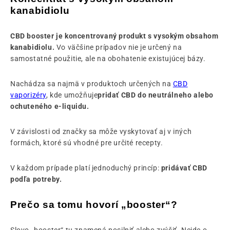
kanabidiolu
CBD booster je koncentrovaný produkt s vysokým obsahom
kanabidiolu.
Vo väčšine prípadov nie je určený na
samostatné použitie, ale na obohatenie existujúcej bázy.
Nachádza sa najmä v produktoch určených na
CBD
vaporizéry
, kde umožňuje
pridať CBD do neutrálneho alebo
ochuteného e-liquidu.
V závislosti od značky sa môže vyskytovať aj v iných
formách, ktoré sú vhodné pre určité recepty.
V každom prípade platí jednoduchý princíp:
pridávať CBD
podľa potreby.
Prečo sa tomu hovorí „booster“?
Slovo „booster“ tu znamená posilniť alebo zvýšiť. Nejde o