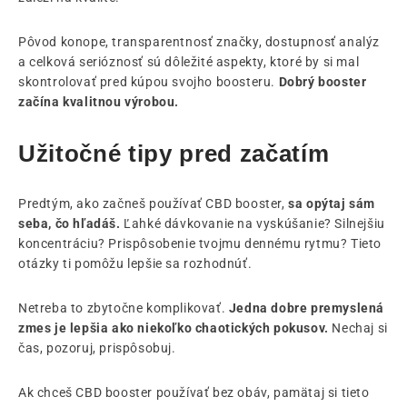
Pôvod konope, transparentnosť značky, dostupnosť analýz
a celková serióznosť sú dôležité aspekty, ktoré by si mal
skontrolovať pred kúpou svojho boosteru.
Dobrý booster
začína kvalitnou výrobou.
Užitočné tipy pred začatím
Predtým, ako začneš používať CBD booster,
sa opýtaj sám
seba, čo hľadáš.
Ľahké dávkovanie na vyskúšanie? Silnejšiu
koncentráciu? Prispôsobenie tvojmu dennému rytmu? Tieto
otázky ti pomôžu lepšie sa rozhodnúť.
Netreba to zbytočne komplikovať.
Jedna dobre premyslená
zmes je lepšia ako niekoľko chaotických pokusov.
Nechaj si
čas, pozoruj, prispôsobuj.
Ak chceš CBD booster používať bez obáv, pamätaj si tieto