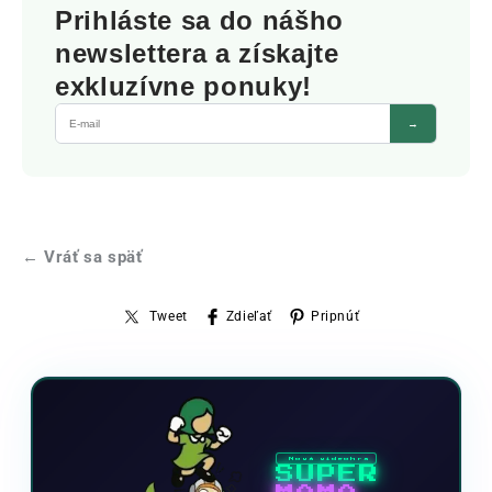
Prihláste sa do nášho
newslettera a získajte
exkluzívne ponuky!
→
← Vráť sa späť
Tweet
Zdieľať
Pripnúť
Nová videohra
SUPER