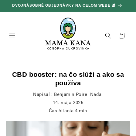
Ignorovať
100 G ZADARMO ZA KAŽDÝCH 100 € NÁKUPU 🔥
a prejsť
na obsah
Košík
CBD booster: na čo slúži a ako sa
používa
Napísal :
Benjamin Poirel Nadal
14. mája 2026
Čas čítania
4
min