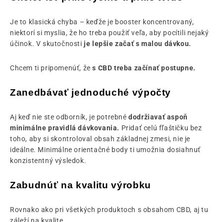
Je to klasická chyba – keďže je booster koncentrovaný,
niektorí si myslia, že ho treba použiť veľa, aby pocítili nejaký
účinok. V skutočnosti
je lepšie začať s malou dávkou.
Chcem ti pripomenúť, že
s CBD treba začínať postupne.
Zanedbávať jednoduché výpočty
Aj keď nie ste odborník, je potrebné
dodržiavať aspoň
minimálne pravidlá dávkovania.
Pridať celú fľaštičku bez
toho, aby si skontroloval obsah základnej zmesi, nie je
ideálne. Minimálne orientačné body ti umožnia dosiahnuť
konzistentný výsledok.
Zabudnúť na kvalitu výrobku
Rovnako ako pri všetkých produktoch s obsahom CBD, aj tu
záleží na kvalite.