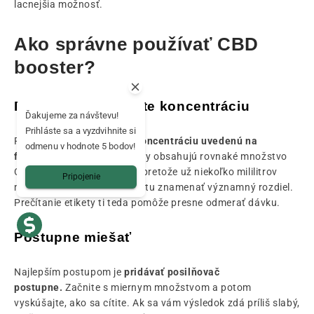
lacnejšia možnosť.
Ako správne používať CBD
booster?
Pozorne si prečítajte koncentráciu
Ďakujeme za návštevu!
Prihláste sa a vyzdvihnite si
Predovšetkým
skontroluj koncentráciu uvedenú na
odmenu v hodnote 5 bodov!
fľaštičke.
Nie všetky doplnky obsahujú rovnaké množstvo
CBD. Je to naozaj dôležité, pretože už niekoľko mililitrov
Pripojenie
môže v závislosti od produktu znamenať významný rozdiel.
Prečítanie etikety ti teda pomôže presne odmerať dávku.
Postupne miešať
Najlepším postupom je
pridávať posilňovač
postupne.
Začnite s miernym množstvom a potom
vyskúšajte, ako sa cítite. Ak sa vám výsledok zdá príliš slabý,