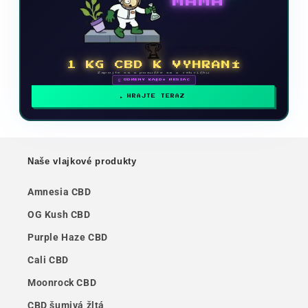
MAMA
🏆
1 KG CBD K VYHRANÍ
Zapojte sa a posuňte sa v rebríčku
🗓 ODMENY KAŽDÝ MESIAC
HRAJTE TERAZ
Naše vlajkové produkty
Amnesia CBD
OG Kush CBD
Purple Haze CBD
Cali CBD
Moonrock CBD
CBD šumivá žltá