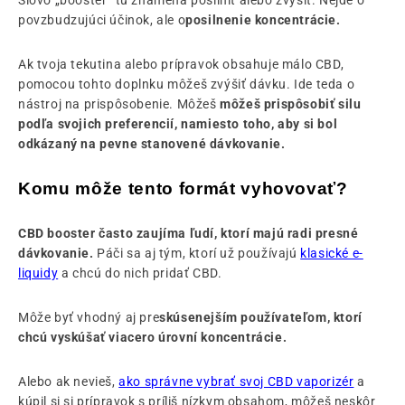
povzbudzujúci účinok, ale o
posilnenie koncentrácie.
Ak tvoja tekutina alebo prípravok obsahuje málo CBD,
pomocou tohto doplnku môžeš zvýšiť dávku. Ide teda o
nástroj na prispôsobenie. Môžeš
môžeš prispôsobiť silu
podľa svojich preferencií, namiesto toho, aby si bol
odkázaný na pevne stanovené dávkovanie.
Komu môže tento formát vyhovovať?
CBD booster často zaujíma ľudí, ktorí majú radi presné
dávkovanie.
Páči sa aj tým, ktorí už používajú
klasické e-
liquidy
a chcú do nich pridať CBD.
Môže byť vhodný aj pre
skúsenejším používateľom, ktorí
chcú vyskúšať viacero úrovní koncentrácie.
Alebo ak nevieš,
ako správne vybrať svoj CBD vaporizér
a
kúpil si si prípravok s príliš nízkym obsahom, môžeš neskôr