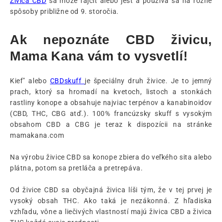
Živica CBD
sa môže fajčiť alebo jesť a používa sa na rôzne
spôsoby približne od 9. storočia.
Ak nepoznáte CBD živicu,
Mama Kana vám to vysvetlí!
Kief" alebo
CBDskuff
je špeciálny druh živice. Je to jemný
prach, ktorý sa hromadí na kvetoch, listoch a stonkách
rastliny konope a obsahuje najviac terpénov a kanabinoidov
(CBD, THC, CBG atď.). 100% francúzsky skuff s vysokým
obsahom CBD a CBG je teraz k dispozícii na stránke
mamakana.com
Na výrobu živice CBD sa konope zbiera do veľkého sita alebo
plátna, potom sa pretláča a pretrepáva.
Od živice CBD sa obyčajná živica líši tým, že v tej prvej je
vysoký obsah THC. Ako taká je nezákonná. Z hľadiska
vzhľadu, vône a liečivých vlastností majú živica CBD a živica