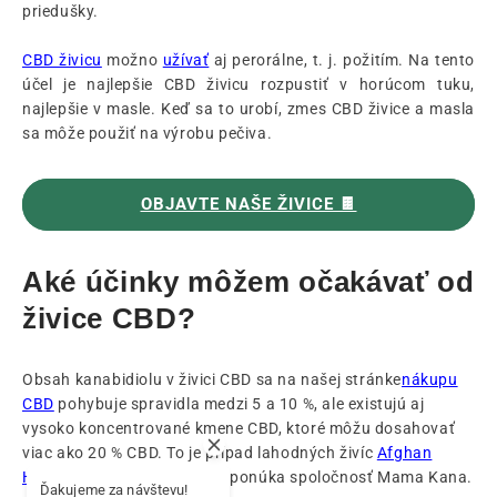
priedušky.
CBD živicu
možno
užívať
aj perorálne, t. j. požitím. Na tento
účel je najlepšie CBD živicu rozpustiť v horúcom tuku,
najlepšie v masle. Keď sa to urobí, zmes CBD živice a masla
sa môže použiť na výrobu pečiva.
OBJAVTE NAŠE ŽIVICE 🍫
Aké účinky môžem očakávať od
živice CBD?
Obsah kanabidiolu v živici CBD sa na našej stránke
nákupu
CBD
pohybuje spravidla medzi 5 a 10 %, ale existujú aj
vysoko koncentrované kmene CBD, ktoré môžu dosahovať
viac ako 20 % CBD. To je prípad lahodných živíc
Afghan
Hash
a Népalais
CBD
, ktoré ponúka spoločnosť Mama Kana.
Ďakujeme za návštevu!