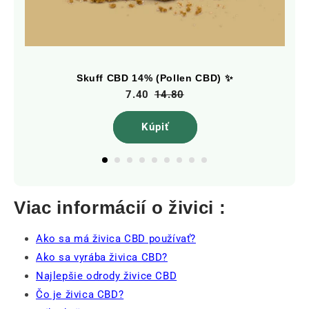
Skuff CBD 14% (Pollen CBD) ✨
7.40
14.80
Kúpiť
Viac informácií o živici :
Ako sa má živica CBD používať?
Ako sa vyrába živica CBD?
Najlepšie odrody živice CBD
Čo je živica CBD?