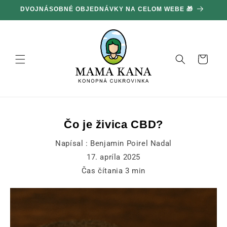
Ignorovať
DVOJNÁSOBNÉ OBJEDNÁVKY NA CELOM WEBE 🎁
1
a prejsť
na obsah
Košík
Čo je živica CBD?
Napísal :
Benjamin Poirel Nadal
17. apríla 2025
Čas čítania
3
min