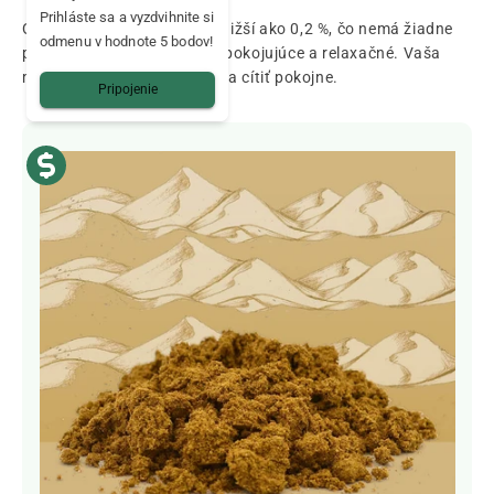
Prihláste sa a vyzdvihnite si
Obsah THC je samozrejme nižší ako 0,2 %, čo nemá žiadne
odmenu v hodnote 5 bodov!
psychoaktívne účinky, len upokojujúce a relaxačné. Vaša
myseľ bude čistá a budete sa cítiť pokojne.
Pripojenie