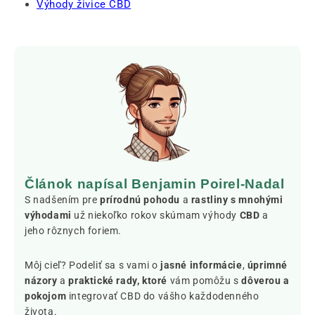
Výhody živice CBD
Článok napísal Benjamin Poirel-Nadal
S nadšením pre
prírodnú pohodu
a
rastliny s mnohými
výhodami
už niekoľko rokov skúmam výhody
CBD
a
jeho rôznych foriem.
Môj cieľ? Podeliť sa s vami o
jasné informácie
,
úprimné
názory
a
praktické rady, ktoré
vám pomôžu s
dôverou a
pokojom
integrovať CBD do vášho každodenného
života.