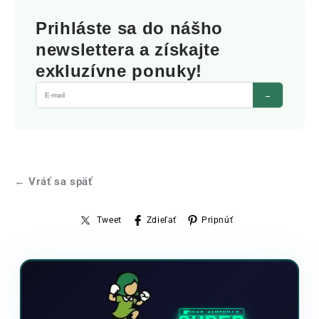
Prihláste sa do nášho
newslettera a získajte
exkluzívne ponuky!
→
← Vráť sa späť
Tweet
Zdieľať
Pripnúť
Nová videohra