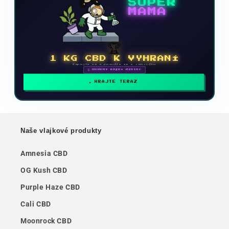
SUPER
MAMA
🏆
1 KG CBD K VYHRANÍ
Zapojte sa a posuňte sa v rebríčku
🗓 ODMENY KAŽDÝ MESIAC
HRAJTE TERAZ
Naše vlajkové produkty
Amnesia CBD
OG Kush CBD
Purple Haze CBD
Cali CBD
Moonrock CBD