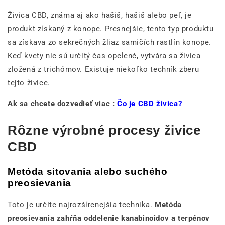
Živica CBD, známa aj ako hašiš, hašiš alebo peľ, je
produkt získaný z konope. Presnejšie, tento typ produktu
sa získava zo sekrečných žliaz samičích rastlín konope.
Keď kvety nie sú určitý čas opelené, vytvára sa živica
zložená z trichómov. Existuje niekoľko techník zberu
tejto živice.
Ak sa chcete dozvedieť viac :
Čo je CBD živica?
Rôzne výrobné procesy živice
CBD
Metóda sitovania alebo suchého
preosievania
Toto je určite najrozšírenejšia technika.
Metóda
preosievania zahŕňa oddelenie kanabinoidov a terpénov