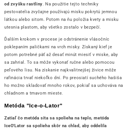
od zvyšku rastliny
. Na použitie tejto techniky
pestovatelia zvyčajne používajú misku pokrytú jemnou
látkou alebo sitom. Potom na ňu položia kvety a misku
utesnia plastom, aby všetko zostalo v bezpečí.
Ďalším krokom v procese je odstránenie vlásočníc
poklepaním paličkami na vrch misky. Získaný kief je
potom potrebné päť až desať minút miesiť v miske, aby
sa zahrial. To sa môže vykonať ručne alebo pomocou
peľového lisu. Na získanie najkvalitnejšej živice môže
rafinácia trvať niekoľko dní. Po preosiatí suchého hašiša
ho možno skladovať mnoho rokov, pokiaľ sa uchováva na
chladnom a tmavom mieste.
Metóda "Ice-o-Lator"
Zatiaľ čo metóda sita sa spolieha na teplo, metóda
IceO'Lator sa spolieha skôr na chlad, aby oddelila