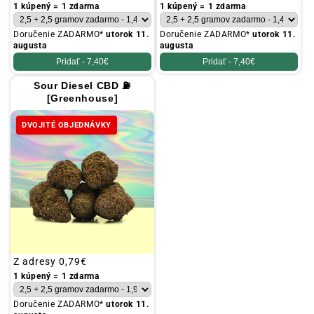
cena
cena
1 kúpený = 1 zdarma
1 kúpený = 1 zdarma
Doručenie ZADARMO*
utorok 11.
Doručenie ZADARMO*
utorok 11.
augusta
augusta
Pridať -
7,40€
Pridať -
7,40€
Sour Diesel CBD ⛽
[Greenhouse]
DVOJITÉ OBJEDNÁVKY
Obvyklá
Z adresy
0,79€
cena
1 kúpený = 1 zdarma
Doručenie ZADARMO*
utorok 11.