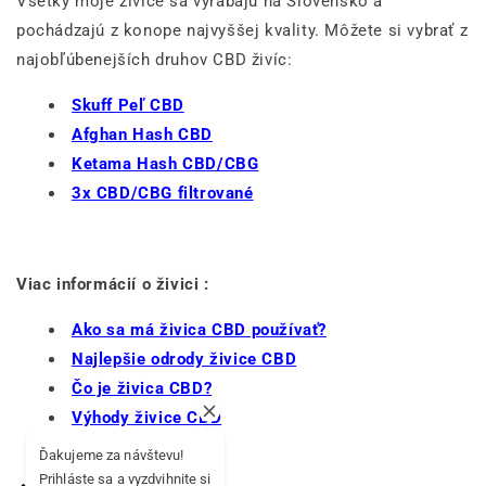
Všetky moje živice sa vyrábajú na Slovensko a
pochádzajú z konope najvyššej kvality. Môžete si vybrať z
najobľúbenejších druhov CBD živíc:
Skuff Peľ CBD
Afghan Hash CBD
Ketama Hash CBD/CBG
3x CBD/CBG filtrované
Viac informácií o živici :
Ako sa má živica CBD používať?
Najlepšie odrody živice CBD
Čo je živica CBD?
Výhody živice CBD
Ďakujeme za návštevu!
Prihláste sa a vyzdvihnite si