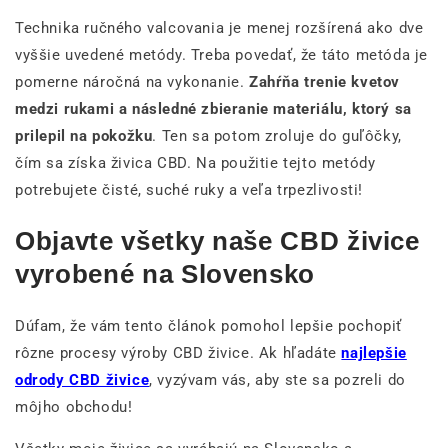
Technika ručného valcovania je menej rozšírená ako dve
vyššie uvedené metódy. Treba povedať, že táto metóda je
pomerne náročná na vykonanie.
Zahŕňa trenie kvetov
medzi rukami a následné zbieranie materiálu, ktorý sa
prilepil na pokožku
. Ten sa potom zroluje do guľôčky,
čím sa získa živica CBD. Na použitie tejto metódy
potrebujete čisté, suché ruky a veľa trpezlivosti!
Objavte všetky naše CBD živice
vyrobené na Slovensko
Dúfam, že vám tento článok pomohol lepšie pochopiť
rôzne procesy výroby CBD živice. Ak hľadáte
najlepšie
odrody CBD živice
, vyzývam vás, aby ste sa pozreli do
môjho obchodu!