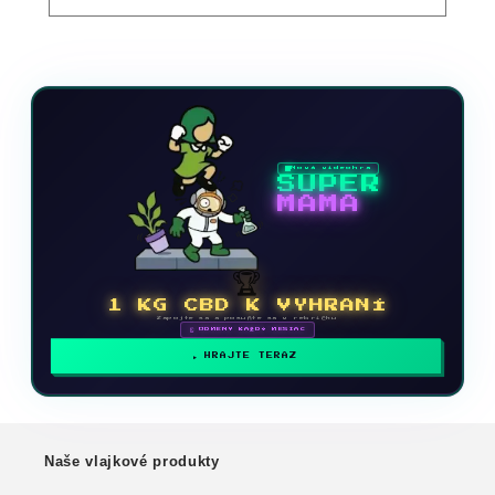
Nová videohra
SUPER
MAMA
🏆
1 KG CBD K VYHRANÍ
Zapojte sa a posuňte sa v rebríčku
🗓 ODMENY KAŽDÝ MESIAC
HRAJTE TERAZ
Naše vlajkové produkty