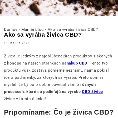
Domov
›
Mamin blog
›
Ako sa vyrába živica CBD?
Ako sa vyrába živica CBD?
30. MARCA 2023
Živica je jedným z najobľúbenejších produktov získaných
z konope na našich stránkach na
nákup CBD
. Tento typ
produktu však zostáva pomerne neznámy, najmä pokiaľ
ide o podmienky, za ktorých sa vyrába. Preto som si
myslel, že by bolo dobré povedať vám o
rôznych
procesoch, ktoré sa podieľajú na výrobe
CBD živice
živice v tomto článku!
Pripomíname: Čo je živica CBD?