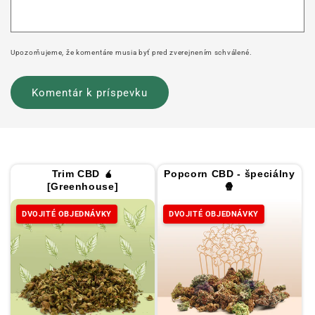
Upozorňujeme, že komentáre musia byť pred zverejnením schválené.
Trim CBD 🧉
Popcorn CBD - špeciálny
[Greenhouse]
🍿
DVOJITÉ OBJEDNÁVKY
DVOJITÉ OBJEDNÁVKY