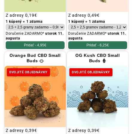
Obvyklá
Z adresy
0,19€
Obvyklá
Z adresy
0,49€
cena
cena
1 kúpený = 1 zdarma
1 kúpený = 1 zdarma
Doručenie ZADARMO*
utorok 11.
Doručenie ZADARMO*
utorok 11.
augusta
augusta
Pridať -
4,95€
Pridať -
6,25€
Orange Bud CBD Small
OG Kush CBD Small
Buds 🍊
Buds 👮
DVOJITÉ OBJEDNÁVKY
DVOJITÉ OBJEDNÁVKY
Obvyklá
Z adresy
0,39€
Obvyklá
Z adresy
0,39€