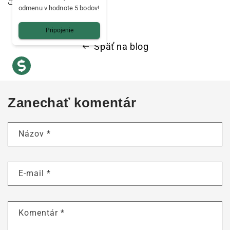
Zdieľať tento článok
odmenu v hodnote 5 bodov!
Pripojenie
Späť na blog
Zanechať komentár
Názov
*
E-mail
*
Komentár
*