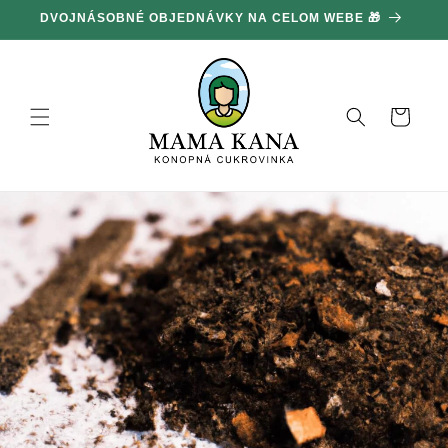
Ignorovať
100 G ZADARMO ZA KAŽDÝCH 100 € NÁKUPU 🔥
a prejsť
na obsah
Košík