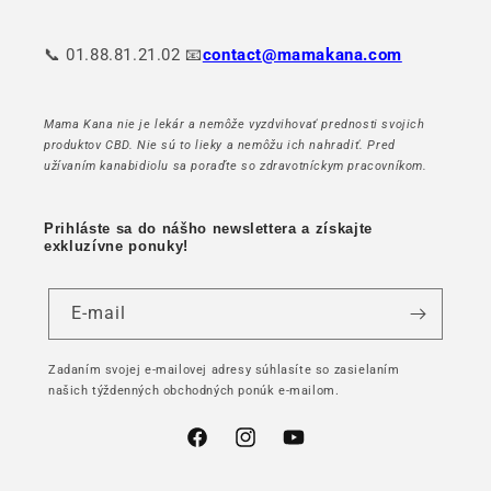
📞 01.88.81.21.02 📧
contact@mamakana.com
Mama Kana nie je lekár a nemôže vyzdvihovať prednosti svojich
produktov CBD. Nie sú to lieky a nemôžu ich nahradiť. Pred
užívaním kanabidiolu sa poraďte so zdravotníckym pracovníkom.
Prihláste sa do nášho newslettera a získajte
exkluzívne ponuky!
E-mail
Zadaním svojej e-mailovej adresy súhlasíte so zasielaním
našich týždenných obchodných ponúk e-mailom.
Facebook
Instagram
YouTube