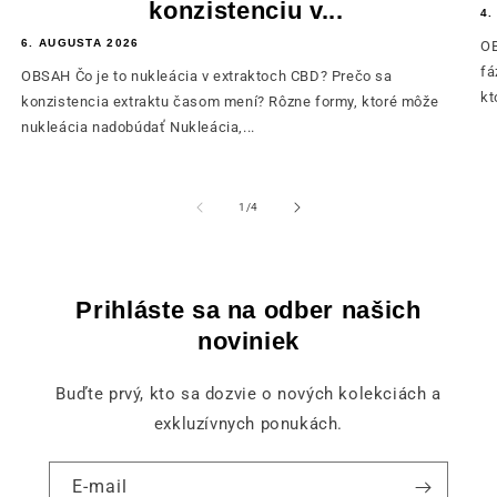
konzistenciu v...
4.
6. AUGUSTA 2026
OB
fá
OBSAH Čo je to nukleácia v extraktoch CBD? Prečo sa
kt
konzistencia extraktu časom mení? Rôzne formy, ktoré môže
nukleácia nadobúdať Nukleácia,...
z
1
/
4
Prihláste sa na odber našich
noviniek
Buďte prvý, kto sa dozvie o nových kolekciách a
exkluzívnych ponukách.
E-mail