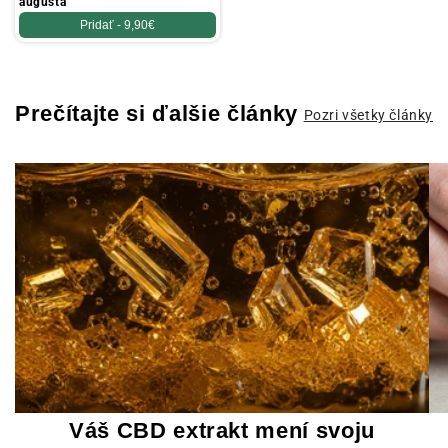
augusta
Pridať -
9,90€
Prečítajte si ďalšie články
Pozri všetky články
Váš CBD extrakt mení svoju