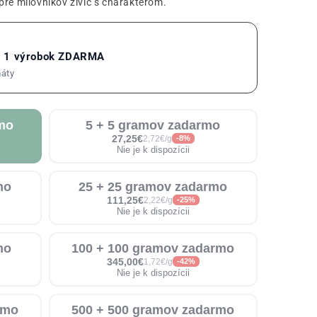
pre milovníkov živíc s charakterom.
= 1 výrobok ZDARMA
máty
rmo
5 + 5 gramov zadarmo
27,25€
2,72€/g
-8%
Nie je k dispozícii
mo
25 + 25 gramov zadarmo
111,25€
2,22€/g
-25%
Nie je k dispozícii
mo
100 + 100 gramov zadarmo
345,00€
1,72€/g
-42%
Nie je k dispozícii
rmo
500 + 500 gramov zadarmo