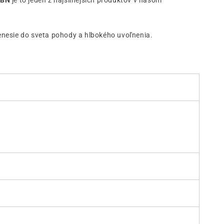
CBN
je to jeden z najsilnejších produktov v našom
enesie do sveta pohody a hlbokého uvoľnenia.