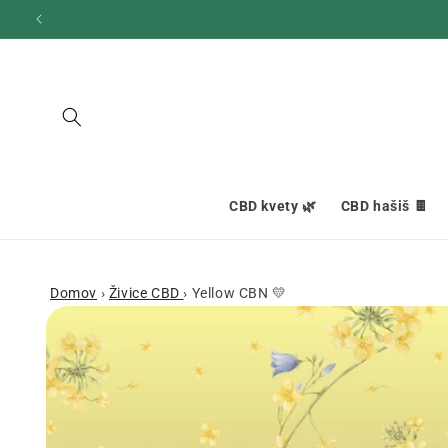
Ignorovať
a prejsť
na obsah
CBD kvety 🌿
CBD hašiš 🍫
Domov
›
Živice CBD
›
Yellow CBN 💛
Prejsť na
informácie
o produkte