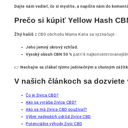
Dajte nám vedieť, čo si myslíte, a napíšte nám do koment
Prečo si kúpiť Yellow Hash C
Žltý hašiš
z CBD obchodu Mama Kana sa vyznačuje :
Jeho jemný okrový vzhľad.
Vysoký obsah CBN 50 %
patrí k najkoncentrovanejš
👉
Nechajte sa zlákať týmto jedinečným a chutným zážitk
V našich článkoch sa dozviete v
Čo je živica CBD?
Ako sa vyrába živica CBD?
Ako sa má živica CBD používať?
Výber najlepších odrôd živice CBD
Potenciálne výhody živíc CBD