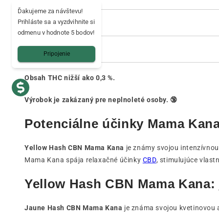
Ďakujeme za návštevu!
Prihláste sa a vyzdvihnite si
🌍 Krajina dodania
odmenu v hodnote 5 bodov!
💳 Bezpečná platba
Pripojenie
Obsah THC nižší ako 0,3 %.
Výrobok je zakázaný pre neplnoleté osoby. 🔞
Potenciálne účinky Mama Kana
Yellow Hash CBN Mama Kana
je známy svojou intenzívnou
Mama Kana spája relaxačné účinky
CBD
, stimulujúce vlas
Yellow Hash CBN Mama Kana: j
Jaune Hash CBN Mama Kana
je známa svojou kvetinovou a