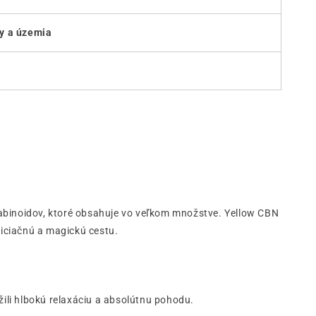
ny a územia
abinoidov, ktoré obsahuje vo veľkom množstve. Yellow CBN
niciačnú a magickú cestu.
žili hlbokú relaxáciu a absolútnu pohodu.