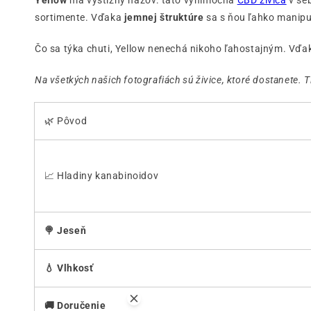
Yellow
má výstižný názov: táto výnimočná
CBD živica
v se
sortimente. Vďaka
jemnej štruktúre
sa s ňou ľahko manipul
Čo sa týka chuti, Yellow nenechá nikoho ľahostajným. Vď
Na všetkých našich fotografiách sú živice, ktoré dostanete.
🌿 Pôvod
📈 Hladiny kanabinoidov
🍭 Jeseň
💧 Vlhkosť
🚚 Doručenie