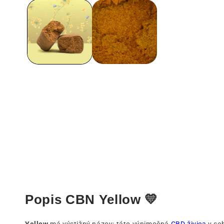
1
v
modálnom
okne
Popis CBN Yellow 💛