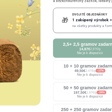
a bezkonkurenčný zážitok, ideálny 
DVOJITÉ OBJEDNÁVKY
🎁
1 zakúpený výrobok 
na všetky produkty a for
2,5+ 2,5 gramov zada
14,87€
2,97€/g
Nie je k dispozícii
10 + 10 gramov zadar
49,50€
2,47€/g
-17%
Nie je k dispozícii
50 + 50 gramov zadar
197,50€
1,97€/g
-34%
Nie je k dispozícii
250 + 250 gramov zada