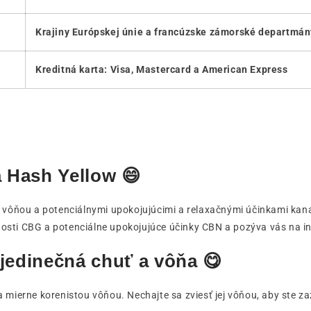
Krajiny Európskej únie a francúzske zámorské departmá
Kreditná karta: Visa, Mastercard a American Express
 Hash Yellow 😄
 vôňou a potenciálnymi upokojujúcimi a relaxačnými účinkami kan
tnosti CBG a potenciálne upokojujúce účinky CBN a pozýva vás na i
edinečná chuť a vôňa 😋
 mierne korenistou vôňou. Nechajte sa zviesť jej vôňou, aby ste za