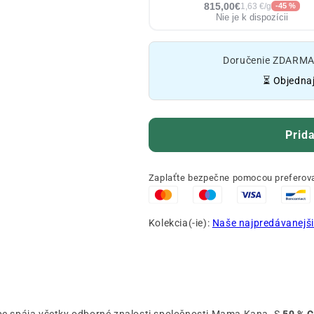
815,00€
1,63 €/g
-45 %
Nie je k dispozícii
Doručenie ZDARMA o
⏳ Objednaj
Prida
Zaplaťte bezpečne pomocou preferova
Kolekcia(-ie):
Naše najpredávanejši