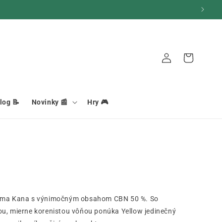
Pripojenie
Košík
log 📝
Novinky 📰
Hry 🎮
 Mama Kana s výnimočným obsahom CBN 50 %. So
ou, mierne korenistou vôňou ponúka Yellow jedinečný