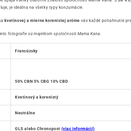
be spája všetky odborné znalosti spoločnosti Mama Kana. S
50 % 
uje, je ideálna na všetky typy konzumácie.
aka
kvetinovej a mierne korenistej aróme
vás každé potiahnutie pr
 Tieto fotografie sú majetkom spoločnosti Mama Kana.
Francúzsky
50% CBN 5% CBG 10% CBD
Kvetinový a korenistý
Neutrálne
GLS alebo Chronopost
(viac informácií)