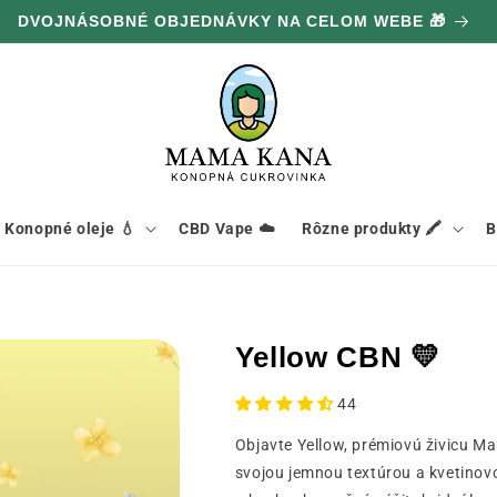
DVOJNÁSOBNÉ OBJEDNÁVKY NA CELOM WEBE 🎁
Konopné oleje 💧
CBD Vape ☁️
Rôzne produkty 🖍️
B
Yellow CBN 💛
44
Objavte Yellow, prémiovú živicu
svojou jemnou textúrou a kvetinov