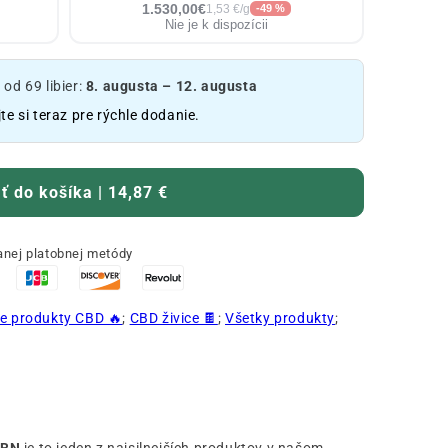
1.530,00€
1,53 €/g
-49 %
Nie je k dispozícii
d 69 libier:
8. augusta – 12. augusta
te si teraz pre rýchle dodanie.
ť do košíka | 14,87 €
nej platobnej metódy
e produkty CBD 🔥
;
CBD živice 🍫
;
Všetky produkty
;