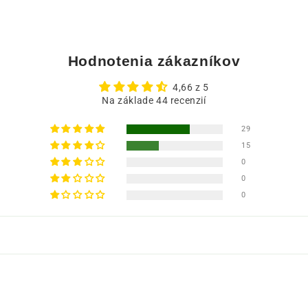
Hodnotenia zákazníkov
4,66 z 5
Na základe 44 recenzií
29
15
0
0
0