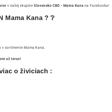
árov
v našej skupine
Slovensko CBD - Mama Kana
na Facebooku!
BN Mama Kana ? ❔
ím v sortimente Mama Kana.
om už teraz!
iac o živiciach :