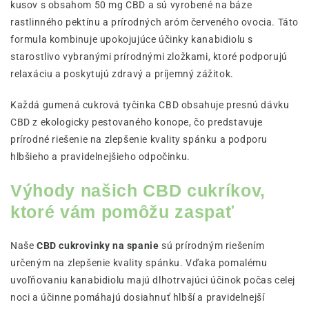
kusov s obsahom 50 mg CBD a sú vyrobené na báze
rastlinného pektínu a prírodných aróm červeného ovocia. Táto
formula kombinuje upokojujúce účinky kanabidiolu s
starostlivo vybranými prírodnými zložkami, ktoré podporujú
relaxáciu a poskytujú zdravý a príjemný zážitok.
Každá gumená cukrová tyčinka CBD obsahuje presnú dávku
CBD z ekologicky pestovaného konope, čo predstavuje
prírodné riešenie na zlepšenie kvality spánku a podporu
hlbšieho a pravidelnejšieho odpočinku.
Výhody našich CBD cukríkov,
ktoré vám pomôžu zaspať
Naše
CBD cukrovinky na spanie
sú prírodným riešením
určeným na zlepšenie kvality spánku. Vďaka pomalému
uvoľňovaniu kanabidiolu majú dlhotrvajúci účinok počas celej
noci a účinne pomáhajú dosiahnuť hlbší a pravidelnejší