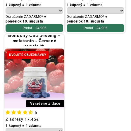
cena
cena
1 kúpený = 1 zdarma
1 kúpený = 1 zdarma
Doručenie ZADARMO*
v
Doručenie ZADARMO*
v
pondelok 10. augusta
pondelok 10. augusta
Pridať -
24,90€
Pridať -
24,90€
Bonbóny CBD 1400mg +
melatonín - Červené
ovocie 🫐
DVOJITÉ OBJEDNÁVKY
Vyradené z tlače
6
Obvyklá
Z adresy
17,45€
cena
1 kúpený = 1 zdarma