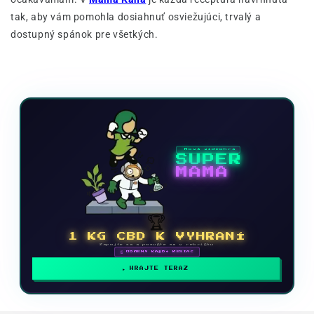
tak, aby vám pomohla dosiahnuť osviežujúci, trvalý a
dostupný spánok pre všetkých.
Nová videohra
SUPER
MAMA
🏆
1 KG CBD K VYHRANÍ
Zapojte sa a posuňte sa v rebríčku
🗓 ODMENY KAŽDÝ MESIAC
HRAJTE TERAZ