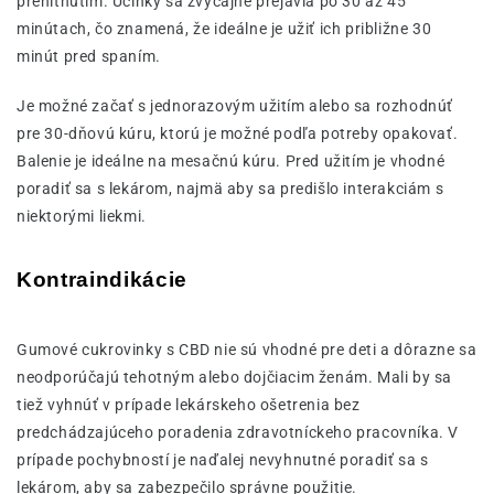
prehltnutím. Účinky sa zvyčajne prejavia po 30 až 45
minútach, čo znamená, že ideálne je užiť ich približne 30
minút pred spaním.
Je možné začať s jednorazovým užitím alebo sa rozhodnúť
pre 30-dňovú kúru, ktorú je možné podľa potreby opakovať.
Balenie je ideálne na mesačnú kúru. Pred užitím je vhodné
poradiť sa s lekárom, najmä aby sa predišlo interakciám s
niektorými liekmi.
Kontraindikácie
Gumové cukrovinky s CBD nie sú vhodné pre deti a dôrazne sa
neodporúčajú tehotným alebo dojčiacim ženám. Mali by sa
tiež vyhnúť v prípade lekárskeho ošetrenia bez
predchádzajúceho poradenia zdravotníckeho pracovníka. V
prípade pochybností je naďalej nevyhnutné poradiť sa s
lekárom, aby sa zabezpečilo správne použitie.