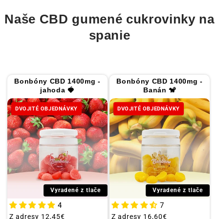
a
u
Naše CBD gumené cukrovinky na
:
k
r
spanie
o
v
i
Bonbóny CBD 1400mg -
Bonbóny CBD 1400mg -
n
jahoda 🍓
Banán 🐒
k
DVOJITÉ OBJEDNÁVKY
DVOJITÉ OBJEDNÁVKY
y
Vyradené z tlače
Vyradené z tlače
4
7
Obvyklá
Z adresy
12,45€
Obvyklá
Z adresy
16,60€