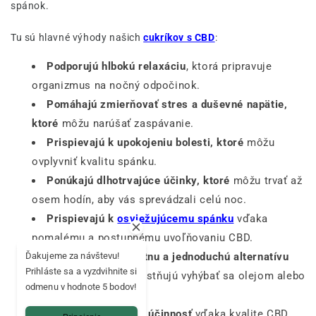
spánok.
Tu sú hlavné výhody našich
cukríkov s CBD
:
Podporujú hlbokú relaxáciu
, ktorá pripravuje
organizmus na nočný odpočinok.
Pomáhajú zmierňovať stres a duševné napätie,
ktoré
môžu narúšať zaspávanie.
Prispievajú k upokojeniu bolesti, ktoré
môžu
ovplyvniť kvalitu spánku.
Ponúkajú dlhotrvajúce účinky, ktoré
môžu trvať až
osem hodín, aby vás sprevádzali celú noc.
Prispievajú k
osviežujúcemu spánku
vďaka
pomalému a postupnému uvoľňovaniu CBD.
Predstavujú diskrétnu a jednoduchú alternatívu
Ďakujeme za návštevu!
Prihláste sa a vyzdvihnite si
pre tých, ktorí uprednostňujú vyhýbať sa olejom alebo
odmenu v hodnote 5 bodov!
e-liquidom.
Zaručujú optimálnu účinnosť
vďaka kvalite CBD