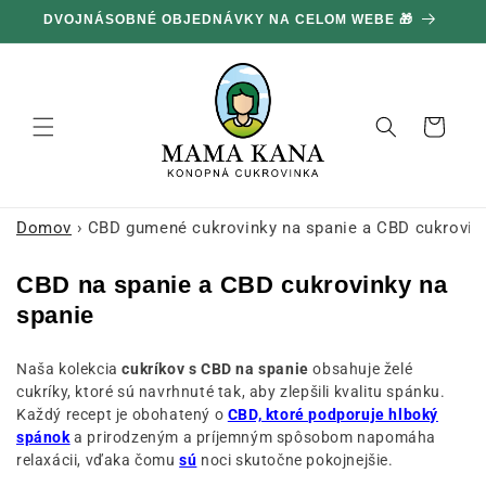
Ignorovať
DVOJNÁSOBNÉ OBJEDNÁVKY NA CELOM WEBE 🎁
1
a prejsť
na obsah
Košík
Domov
›
CBD gumené cukrovinky na spanie a CBD cukrovin
K
g
CBD
na spanie a CBD cukrovinky na
o
u
spanie
l
m
Naša kolekcia
cukríkov s CBD na spanie
obsahuje želé
e
e
cukríky, ktoré sú navrhnuté tak, aby zlepšili kvalitu spánku.
k
n
Každý recept je obohatený o
CBD, ktoré podporuje hlboký
c
é
spánok
a prirodzeným a príjemným spôsobom napomáha
relaxácii, vďaka čomu
sú
noci skutočne pokojnejšie.
i
c