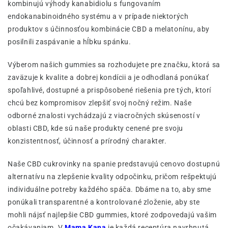
kombinujú výhody kanabidiolu s fungovaním
endokanabinoidného systému a v prípade niektorých
produktov s účinnosťou kombinácie CBD a melatonínu, aby
posilnili zaspávanie a hĺbku spánku.
Výberom našich gummies sa rozhodujete pre značku, ktorá sa
zaväzuje k kvalite a dobrej kondícii a je odhodlaná ponúkať
spoľahlivé, dostupné a prispôsobené riešenia pre tých, ktorí
chcú bez kompromisov zlepšiť svoj nočný režim. Naše
odborné znalosti vychádzajú z viacročných skúseností v
oblasti CBD, kde sú naše produkty cenené pre svoju
konzistentnosť, účinnosť a prírodný charakter.
Naše CBD cukrovinky na spanie predstavujú cenovo dostupnú
alternatívu na zlepšenie kvality odpočinku, pričom rešpektujú
individuálne potreby každého spáča. Dbáme na to, aby sme
ponúkali transparentné a kontrolované zloženie, aby ste
mohli nájsť najlepšie CBD gummies, ktoré zodpovedajú vašim
očakávaniam. V
Mama Kana
je každá receptúra navrhnutá