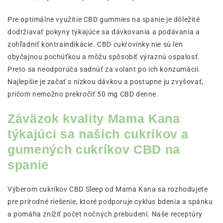
Pre optimálne využitie CBD gummies na spanie je dôležité
dodržiavať pokyny týkajúce sa dávkovania a podávania a
zohľadniť kontraindikácie. CBD cukrovinky nie sú len
obyčajnou pochúťkou a môžu spôsobiť výraznú ospalosť.
Preto sa neodporúča sadnúť za volant po ich konzumácii.
Najlepšie je začať s nízkou dávkou a postupne ju zvyšovať,
pričom nemožno prekročiť 50 mg CBD denne.
Záväzok kvality Mama Kana
týkajúci sa našich cukríkov a
gumených cukríkov CBD na
spanie
Výberom cukríkov CBD Sleep od Mama Kana sa rozhodujete
pre prírodné riešenie, ktoré podporuje cyklus bdenia a spánku
a pomáha znížiť počet nočných prebudení. Naše receptúry