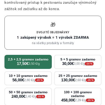
kontrolovaný prístup k pestovaniu zaručuje výnimočný
zážitok od začiatku až do konca.
🎁
DVOJITÉ OBJEDNÁVKY
1 zakúpený výrobok = 1 výrobok ZDARMA
na všetky produkty a formáty
2,5 + 2,5 gramov zadarmo
5 + 5 gramov zadarmo
17,50€
30,00€
3,50 €/g
3,00 €/g
-14 %
10 + 10 gramov zadarmo
25 + 25 gramov zadarmo
56,00€
130,00€
2,80 €/g
2,60 €/g
-20 %
-26 %
50 + 50 gramov zadarmo
100 + 100 gramov
240,00€
zadarmo
2,40 €/g
-31 %
458,00€
2,29 €/g
-35 %