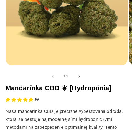
Otvorenie
O
médií
m
1
2
z
1
/
3
v
v
modálnom
m
Mandarínka CBD ☀️ [Hydropónia]
okne
o
56
Naša mandarínka CBD je precízne vypestovaná odroda,
ktorá sa pestuje najmodernejšími hydroponickými
metódami na zabezpečenie optimálnej kvality. Tento