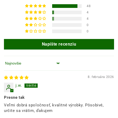
48
4
4
0
0
Napíšte recenziu
Zoradiť podľa
8. februára 2026
j.w.
Presne tak
Veľmi dobrá spoločnosť, kvalitné výrobky. Pôsobivé,
určite sa vrátim, ďakujem