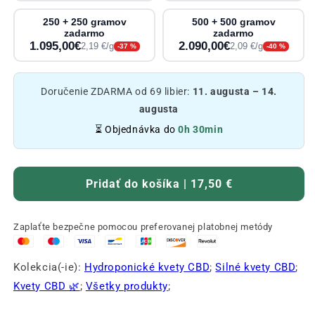
250 + 250 gramov
500 + 500 gramov
zadarmo
zadarmo
1.095,00€
2.090,00€
2,19 €/g
2,09 €/g
-37 %
-40 %
Doručenie ZDARMA od 69 libier:
11. augusta – 14.
augusta
⏳ Objednávka do
0h 30min
Pridať do košíka | 17,50 €
Zaplaťte bezpečne pomocou preferovanej platobnej metódy
Kolekcia(-ie):
Hydroponické kvety CBD
;
Silné kvety CBD
;
Kvety CBD 🌿
;
Všetky produkty
;