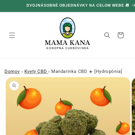
Ignorovať
DVOJNÁSOBNÉ OBJEDNÁVKY NA CELOM WEBE 🎁
a prejsť
na obsah
Košík
Domov
›
Kvety CBD
›
Mandarínka CBD ☀️ [Hydropónia]
Prejsť na
informácie
o produkte