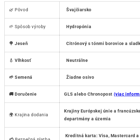
🌿 Pôvod
Švajčiarsko
🌱 Spôsob výroby
Hydropónia
🍭 Jeseň
Citrónový s tónmi borovice a slad
💧 Vlhkosť
Neutrálne
🌱 Semená
Žiadne osivo
🚚 Doručenie
GLS alebo Chronopost
(viac inform
Krajiny Európskej únie a francúzs
🌍 Krajina dodania
departmány a územia
Kreditná karta: Visa, Mastercard 
💳 Bezpečná platba