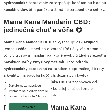
hydroponické
pestovanie zabezpečuje konštantnú hladinu
kanabinoidov
, čím ponúka optimálne terapeutické účinky.
Mama Kana Mandarin CBD:
jedinečná chuť a vôňa 😋
Mama Kana Mandarin CBD
sa vyznačuje
osviežujúcou
,
jemnou
vôňou
. Hneď po otvorení fľaštičky vás ohromia
tóny citrusov a mandarínky, ktoré evokujú
živú sviežosť
a
nezabudnuteľný zmyslový zážitok
. Táto odroda,
hydroponicky
pestovaná na zaručenie optimálnej čistoty
a kvality, má podobu hustých, dužinatých kvetov.
Starostlivo balená
mandarínka CBD
si zachováva celú
Ďakujeme za návštevu!
bohatosť svojich aróm, aby bola jej chuť dokonale
Prihláste sa a vyzdvihnite si
zachovaná pri každom použití.
odmenu v hodnote 5 bodov!
Prečo si kúpiť Mama Kana
Pripojenie