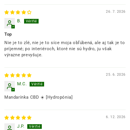
26. 7. 2026
B.
Top
Nie je to zlé, nie je to síce moja obľúbená, ale aj tak je to
príjemné; po interiéroch, ktoré nie sú hydro, ju však
výrazne prevyšuje.
25. 6. 2026
M.C.
Mandarínka CBD ☀️ [Hydropónia]
6. 12. 2026
J.P.