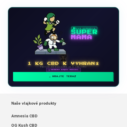
Nová videohra
SUPER
MAMA
🏆
1 KG CBD K VYHRANÍ
Zapojte sa a posuňte sa v rebríčku
🗓 ODMENY KAŽDÝ MESIAC
HRAJTE TERAZ
Naše vlajkové produkty
Amnesia CBD
OG Kush CBD