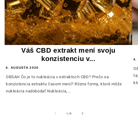
Váš CBD extrakt mení svoju
konzistenciu v...
4.
6. AUGUSTA 2026
OB
fá
OBSAH Čo je to nukleácia v extraktoch CBD? Prečo sa
kt
konzistencia extraktu časom mení? Rôzne formy, ktoré môže
nukleácia nadobúdať Nukleácia,...
z
1
/
4