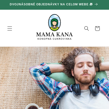
Ignorovať
DVOJNÁSOBNÉ OBJEDNÁVKY NA CELOM WEBE 🎁
1
a prejsť
na obsah
Košík