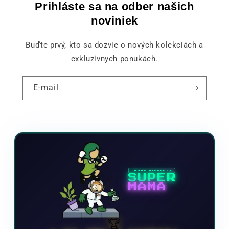
Prihláste sa na odber našich
noviniek
Buďte prvý, kto sa dozvie o nových kolekciách a
exkluzívnych ponukách.
E-mail
Nová videohra
SUPER
MAMA
🏆