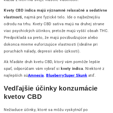
Kvety CBD indica majú významné relaxačné a sedatívne
vlastnosti,
najmä pre fyzické telo. Ide o najbežnejšiu
odrodu na trhu. Kvety CBD sativa majú na druhej strane
viac psychických účinkov, pretože majú vyšší obsah THC.
Predpokladá sa preto, že majú povzbudzujúce alebo
dokonca mierne euforizujúce vlastnosti (ideálne pri
poruchách nálady, depresii alebo úzkosti).
Ak hľadáte druh kvetu CBD, ktorý vám pomôže lepšie
spať, odporúčam vám vybrať si
kvety indica
. Niektoré z
najlepších sú
Amnesia
.
Blueberry
Super Skunk
atď.
Vedľajšie účinky konzumácie
kvetov CBD
Nežiaduce účinky, ktoré sa môžu vyskytnúť po