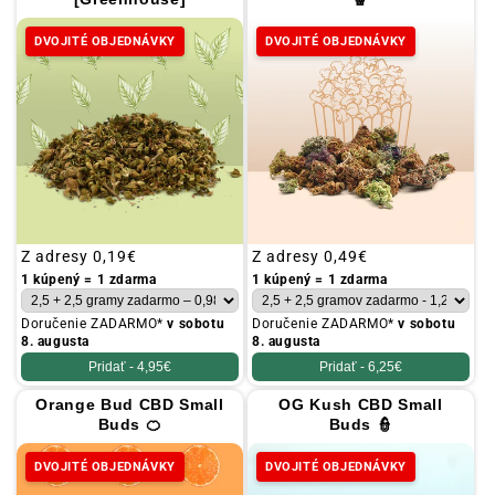
DVOJITÉ OBJEDNÁVKY
DVOJITÉ OBJEDNÁVKY
Obvyklá
Z adresy
0,19€
Obvyklá
Z adresy
0,49€
cena
cena
1 kúpený = 1 zdarma
1 kúpený = 1 zdarma
Doručenie ZADARMO*
v sobotu
Doručenie ZADARMO*
v sobotu
8. augusta
8. augusta
Pridať -
4,95€
Pridať -
6,25€
Orange Bud CBD Small
OG Kush CBD Small
Buds 🍊
Buds 👮
DVOJITÉ OBJEDNÁVKY
DVOJITÉ OBJEDNÁVKY