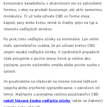
konzumácii kanabidiolu, v skutočnosti nie sú spôsobené
formou, v akej sa produkt konzumuje, ale skôr samotnou
molekulou. Či už teda užívate CBD vo forme oleja,
kapsúl, pary alebo kvetu, nemá to žiadny vplyv na typ a
intenzitu vedľajších účinkov
.
Po prvé, tieto vedľajšie účinky sú minimálne. Len veľmi
málo spotrebiteľov uvádza, že pri užívaní kvetov CBD
utrpeli nejaké vedľajšie účinky. V ojedinelých prípadoch
však počujeme o pocite únavy, ktorá je väčšia ako
zvyčajne, pocite zvýšeného smädu alebo pocite sucha v
ústach.
Iní používatelia sa sťažovali na mierne črevné ťažkosti
(zápcha alebo zrýchlené vyprázdňovanie, v závislosti od
témy). Našťastie u prevažnej väčšiny používateľov CBD
neboli hlásené žiadne vedľajšie účinky
, takže sa (takmer)