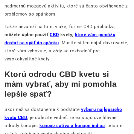
nadmernú mozgovú aktivitu, ktoré sú často obviňované z
problémov so spánkom.
Takže nezáleží na tom, v akej forme CBD prichádza,
môžete úplne použiť
CBD
kvety,
ktoré vám pomôžu
dostať sa späť do spánku
. Musíte si len nájsť dávkovanie,
ktoré vám vyhovuje, a vždy sa rozhodnúť pre
vysokokvalitné kvety.
Ktorú odrodu CBD kvetu si
mám vybrať, aby mi pomohla
lepšie spať?
Skôr než sa dostaneme k podstate
výberu najlepšieho
kvetu CBD
, je dôležité vedieť, že existujú dve hlavné
odrody konope:
konope sativa a konope indica
, pričom
každá z nich má svoje vlastné vlastnosti.