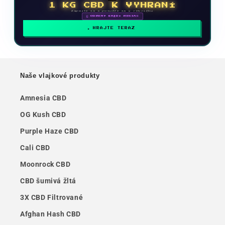
1 KG CBD K VYHRANÍ
Zapojte sa a posuňte sa v rebríčku
🗓 ODMENY KAŽDÝ MESIAC
HRAJTE TERAZ
Naše vlajkové produkty
Amnesia CBD
OG Kush CBD
Purple Haze CBD
Cali CBD
Moonrock CBD
CBD šumivá žltá
3X CBD Filtrované
Afghan Hash CBD