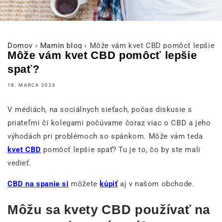
Domov
›
Mamin blog
›
Môže vám kvet CBD pomôcť lepšie s
Môže vám kvet CBD pomôcť lepšie
spať?
18. MARCA 2023
V médiách, na sociálnych sieťach, počas diskusie s
priateľmi či kolegami počúvame čoraz viac o CBD a jeho
výhodách pri problémoch so spánkom. Môže vám teda
kvet CBD
pomôcť lepšie spať? Tu je to, čo by ste mali
vedieť.
CBD na spanie si
môžete
kúpiť
aj v našom obchode.
Môžu sa kvety CBD používať na