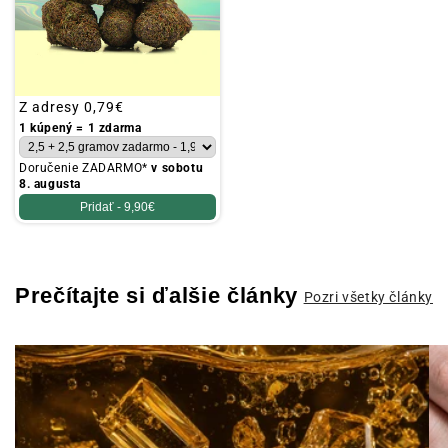
Obvyklá
Z adresy
0,79€
cena
1 kúpený = 1 zdarma
Doručenie ZADARMO*
v sobotu
8. augusta
Pridať -
9,90€
Prečítajte si ďalšie články
Pozri všetky články