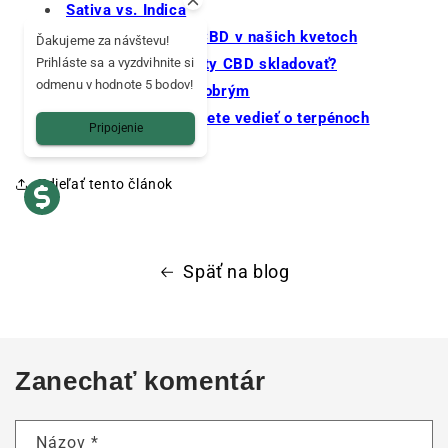
Sativa vs. Indica
Prirodzený obsah CBD v našich kvetoch
Ďakujeme za návštevu!
Ako by sa mali kvety CBD skladovať?
Prihláste sa a vyzdvihnite si
odmenu v hodnote 5 bodov!
Čo robí kvet CBD dobrým
Všetko, čo potrebujete vedieť o terpénoch
Pripojenie
Zdieľať tento článok
Späť na blog
Zanechať komentár
Názov
*