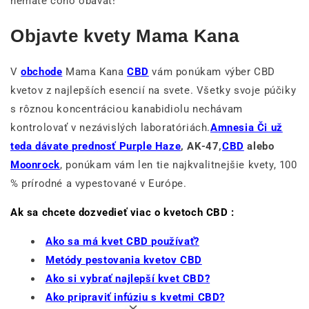
nemáte čoho obávať!
Objavte kvety Mama Kana
V
obchode
Mama Kana
CBD
vám ponúkam výber CBD
kvetov z najlepších esencií na svete. Všetky svoje púčiky
s rôznou koncentráciou kanabidiolu nechávam
kontrolovať v nezávislých laboratóriách.
Amnesia Či už
teda dávate prednosť
Purple Haze
, AK-47,
CBD
alebo
Moonrock
, ponúkam vám len tie najkvalitnejšie kvety, 100
% prírodné a vypestované v Európe.
Ak sa chcete dozvedieť viac o kvetoch CBD :
Ako sa má kvet CBD používať?
Metódy pestovania kvetov CBD
Ako si vybrať najlepší kvet CBD?
Ako pripraviť infúziu s kvetmi CBD?