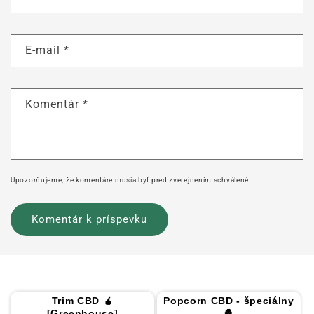
E-mail
*
Komentár
*
Upozorňujeme, že komentáre musia byť pred zverejnením schválené.
Trim CBD 🧉
Popcorn CBD - špeciálny
[Greenhouse]
🍿