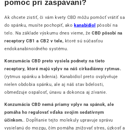
pomoc pri zaspávaní?
Ak chcete zistiť, či vám kvety CBD môžu pomôcť vrátiť sa
do spánku, musíte pochopiť, ako
kanabidiol
pôsobí na
telo. Na základe výskumu dnes vieme, že
CBD pôsobí na
receptory CB1 a CB2 v tele,
ktoré sú súčasťou
endokanabinoidného systému.
Konzumácia CBD preto vysiela podnety na tieto
receptory, ktoré majú vplyv na náš cirkadiánny rytmus.
(rytmus spánku a bdenia). Kanabidiol preto ovplyvňuje
nielen obdobia spánku, ale aj náš stav bdelosti,
obmedzuje ospalosť, únavu a dokonca aj zívanie.
Konzumácia CBD nemá priamy vplyv na spánok, ale
pomáha ho regulovať vďaka svojim sedatívnym
účinkom.
. Dopĺňanie tejto molekuly upravuje správu
vysielanú do mozgu, čím pomáha znižovať stres, úzkosť a