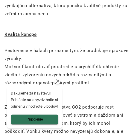
vynikajúca alternatíva, ktorá ponúka kvalitné produkty za
veľmi rozumnú cenu.
Kvalita konope
Pestovanie v halách je známe tým, že produkuje špičkové
výrobky.
Možnosť kontrolovať prostredie a urýchliť šľachtenie
viedla k vytvoreniu nových odrôd s rozmanitými a
rôznorodými organoleptickými profilmi.
Ďakujeme za návštevu!
Prihláste sa a vyzdvihnite si
odmenu v hodnote 5 bodov!
Zavedenie vysokého množstva CO2 podporuje rast
púčikov, ktoré nemusia bojovať s vetrom a dažďom ani
Pripojenie
so žiadnym prírodným živlom, ktorý by ich mohol
poškodiť. Vonku kvety možno nevyzerajú dokonale, ale