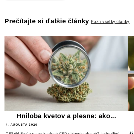
Prečítajte si ďalšie články
Pozri všetky články
Hniloba kvetov a plesne: ako...
4. AUGUSTA 2026
30
OBSAH Prečo sa na kvetoch CBD objavuje pleseň? Jednotlivé