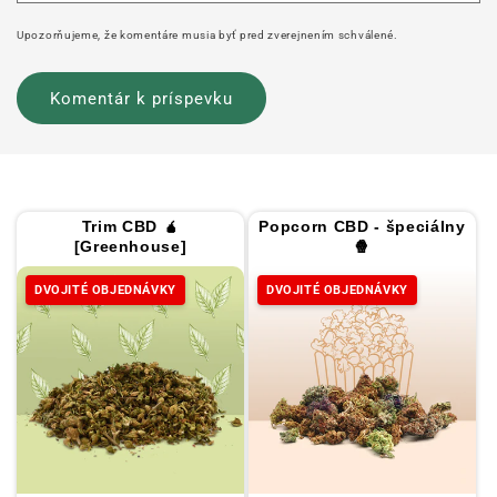
Upozorňujeme, že komentáre musia byť pred zverejnením schválené.
Trim CBD 🧉
Popcorn CBD - špeciálny
[Greenhouse]
🍿
DVOJITÉ OBJEDNÁVKY
DVOJITÉ OBJEDNÁVKY