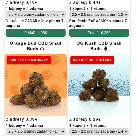
Obvyklá
Z adresy
0,19€
Obvyklá
Z adresy
0,49€
cena
cena
1 kúpený = 1 zdarma
1 kúpený = 1 zdarma
Doručenie ZADARMO*
v piatok 7.
Doručenie ZADARMO*
v piatok 7.
augusta
augusta
Pridať -
4,95€
Pridať -
6,25€
Orange Bud CBD Small
OG Kush CBD Small
Buds 🍊
Buds 👮
DVOJITÉ OBJEDNÁVKY
DVOJITÉ OBJEDNÁVKY
Obvyklá
Z adresy
0,39€
Obvyklá
Z adresy
0,39€
cena
cena
1 kúpený = 1 zdarma
1 kúpený = 1 zdarma