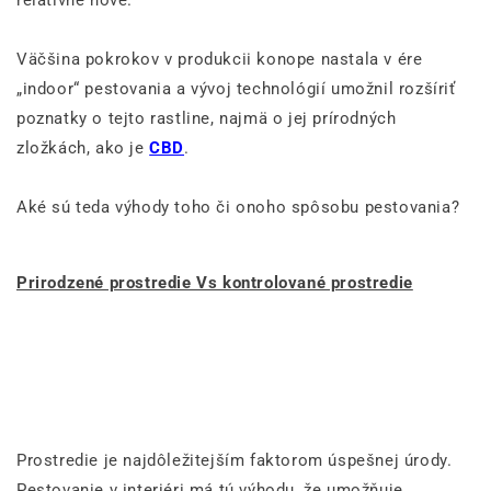
Väčšina pokrokov v produkcii konope nastala v ére
„indoor“ pestovania a vývoj technológií umožnil rozšíriť
poznatky o tejto rastline, najmä o jej prírodných
zložkách, ako je
CBD
.
Aké sú teda výhody toho či onoho spôsobu pestovania?
Prirodzené prostredie Vs kontrolované prostredie
Prostredie je najdôležitejším faktorom úspešnej úrody.
Pestovanie v interiéri má tú výhodu, že umožňuje