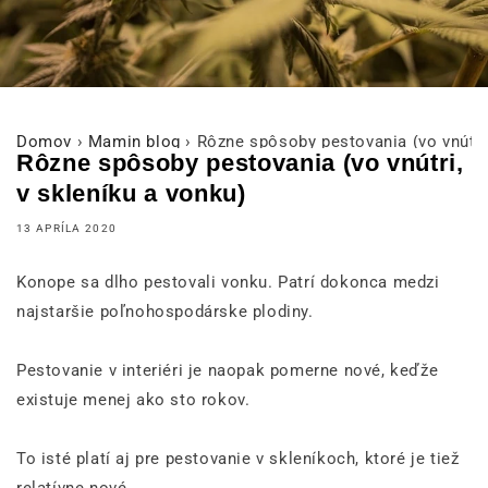
Domov
›
Mamin blog
›
Rôzne spôsoby pestovania (vo vnútri,
Rôzne spôsoby pestovania (vo vnútri,
v skleníku a vonku)
13 APRÍLA 2020
Konope sa dlho pestovali vonku. Patrí dokonca medzi
najstaršie poľnohospodárske plodiny.
Pestovanie v interiéri je naopak pomerne nové, keďže
existuje menej ako sto rokov.
To isté platí aj pre pestovanie v skleníkoch, ktoré je tiež
relatívne nové.