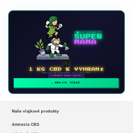
Nová videohra
SUPER
MAMA
🏆
1 KG CBD K VYHRANÍ
Zapojte sa a posuňte sa v rebríčku
🗓 ODMENY KAŽDÝ MESIAC
HRAJTE TERAZ
Naše vlajkové produkty
Amnesia CBD