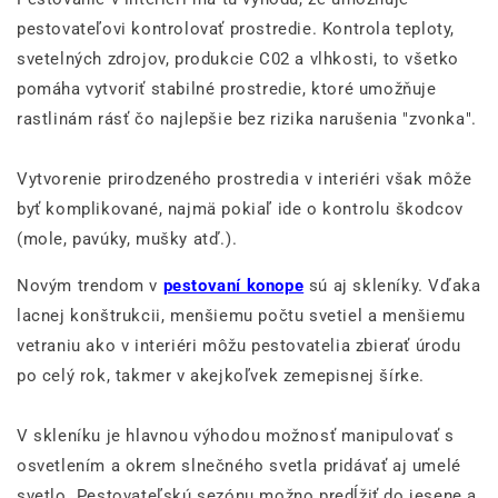
pestovateľovi kontrolovať prostredie. Kontrola teploty,
svetelných zdrojov, produkcie C02 a vlhkosti, to všetko
pomáha vytvoriť stabilné prostredie, ktoré umožňuje
rastlinám rásť čo najlepšie bez rizika narušenia "zvonka".
Vytvorenie prirodzeného prostredia v interiéri však môže
byť komplikované, najmä pokiaľ ide o kontrolu škodcov
(mole, pavúky, mušky atď.).
Novým trendom v
pestovaní konope
sú aj skleníky. Vďaka
lacnej konštrukcii, menšiemu počtu svetiel a menšiemu
vetraniu ako v interiéri môžu pestovatelia zbierať úrodu
po celý rok, takmer v akejkoľvek zemepisnej šírke.
V skleníku je hlavnou výhodou možnosť manipulovať s
osvetlením a okrem slnečného svetla pridávať aj umelé
svetlo. Pestovateľskú sezónu možno predĺžiť do jesene a