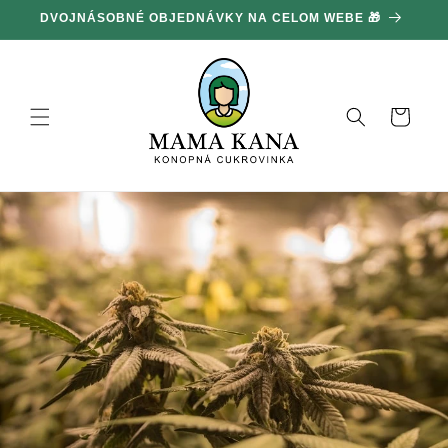
Ignorovať
DVOJNÁSOBNÉ OBJEDNÁVKY NA CELOM WEBE 🎁
1
a prejsť
na obsah
Košík