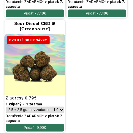
Doručenie ZADARMO*
v piatok 7.
Doručenie ZADARMO*
v piatok 7.
augusta
augusta
Pridať -
7,40€
Pridať -
7,40€
Sour Diesel CBD ⛽
[Greenhouse]
DVOJITÉ OBJEDNÁVKY
Obvyklá
Z adresy
0,79€
cena
1 kúpený = 1 zdarma
Doručenie ZADARMO*
v piatok 7.
augusta
Pridať -
9,90€