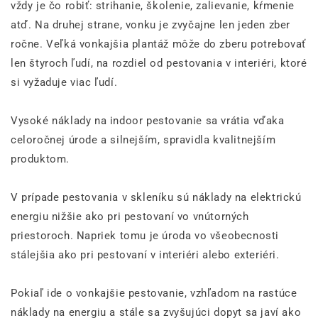
vždy je čo robiť: strihanie, školenie, zalievanie, kŕmenie
atď. Na druhej strane, vonku je zvyčajne len jeden zber
ročne. Veľká vonkajšia plantáž môže do zberu potrebovať
len štyroch ľudí, na rozdiel od pestovania v interiéri, ktoré
si vyžaduje viac ľudí.
Vysoké náklady na indoor pestovanie sa vrátia vďaka
celoročnej úrode a silnejším, spravidla kvalitnejším
produktom.
V prípade pestovania v skleníku sú náklady na elektrickú
energiu nižšie ako pri pestovaní vo vnútorných
priestoroch. Napriek tomu je úroda vo všeobecnosti
stálejšia ako pri pestovaní v interiéri alebo exteriéri.
Pokiaľ ide o vonkajšie pestovanie, vzhľadom na rastúce
náklady na energiu a stále sa zvyšujúci dopyt sa javí ako