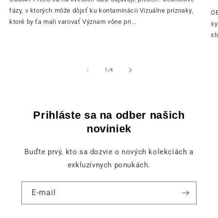
fázy, v ktorých môže dôjsť ku kontaminácii Vizuálne príznaky,
OB
ktoré by ťa mali varovať Význam vône pri...
sy
st
z
1
/
4
Prihláste sa na odber našich
noviniek
Buďte prvý, kto sa dozvie o nových kolekciách a
exkluzívnych ponukách.
E-mail