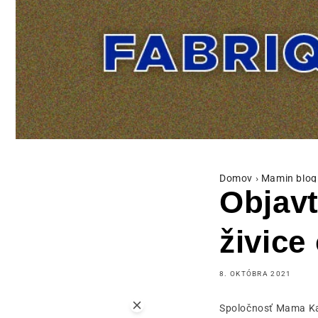
Domov
›
Mamin blog
Objav
živice
8. OKTÓBRA 2021
Spoločnosť Mama Kan