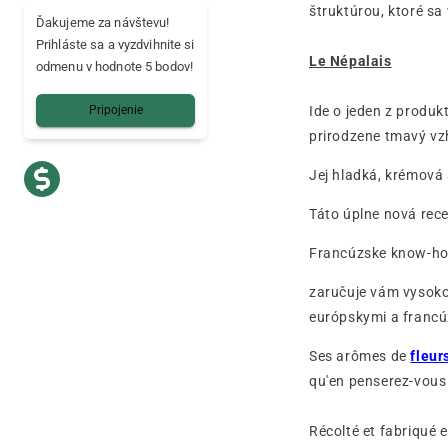
štruktúrou, ktoré sa
Ďakujeme za návštevu!
Prihláste sa a vyzdvihnite si
Le Népalais
odmenu v hodnote 5 bodov!
Ide o jeden z produ
Pripojenie
prirodzene tmavý vz
Jej hladká, krémová
Táto úplne nová rec
Francúzske know-how
zaručuje vám vysokok
európskymi a franc
Ses arômes de
fleur
qu'en penserez-vous
Récolté et fabriqué 