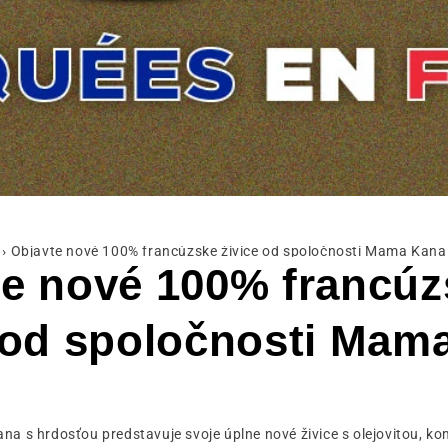
›
Objavte nové 100% francúzske živice od spoločnosti Mama Kana
te nové 100% francúz
 od spoločnosti Mam
a s hrdosťou predstavuje svoje úplne nové živice s olejovitou, k