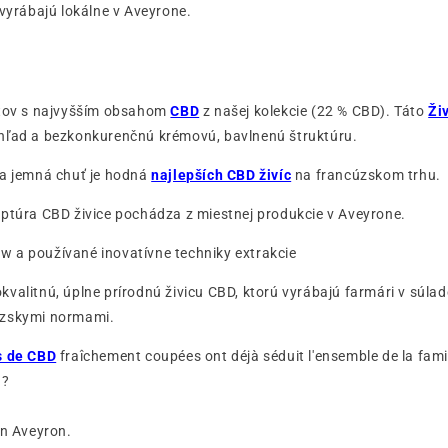
 vyrábajú lokálne v Aveyrone.
ktov s najvyšším obsahom
CBD
z našej kolekcie (22 % CBD). Táto
Ži
hľad a bezkonkurenčnú krémovú, bavlnenú štruktúru.
 a jemná chuť je hodná
najlepších CBD živíc
na francúzskom trhu.
eptúra CBD živice pochádza z miestnej produkcie v Aveyrone.
 a používané inovatívne techniky extrakcie
valitnú, úplne prírodnú živicu CBD, ktorú vyrábajú farmári v súlad
úzskymi normami.
s de CBD
fraîchement coupées ont déjà séduit l'ensemble de la fami
 ?
en Aveyron.