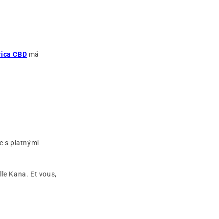
vica CBD
má
e s platnými
lle Kana. Et vous,