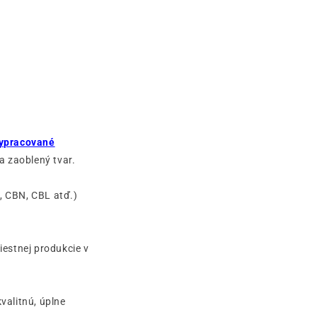
vypracované
a zaoblený tvar.
, CBN, CBL atď.)
estnej produkcie v
valitnú, úplne