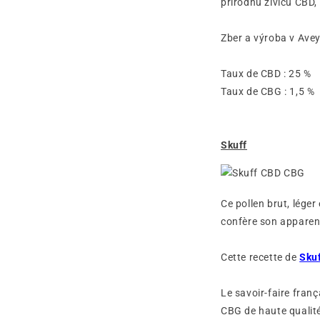
prírodnú živicu CBD,
Zber a výroba v Ave
Taux de CBD : 25 
Taux de CBG : 1,5 
Skuff
Ce pollen brut, lége
confère son apparenc
Cette recette de
Sku
Le savoir-faire fran
CBG de haute qualité