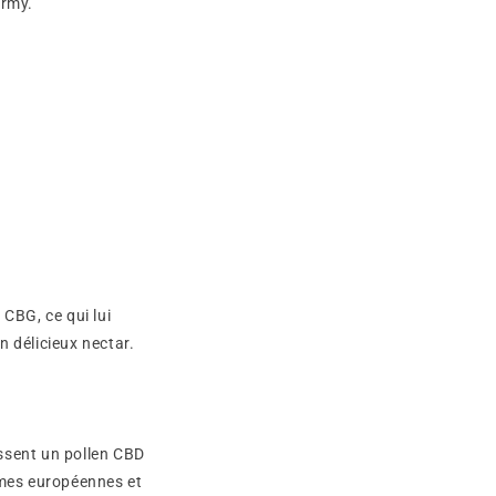
ormy.
CBG, ce qui lui
 délicieux nectar.
issent un pollen CBD
rmes européennes et