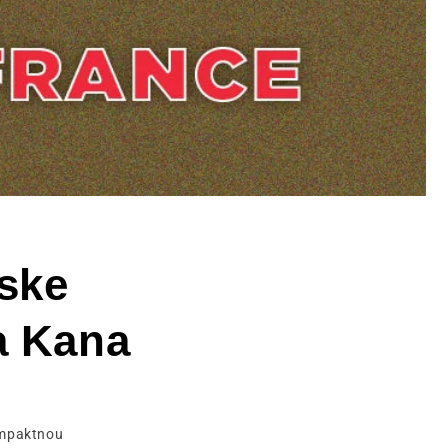
ske
a Kana
ompaktnou