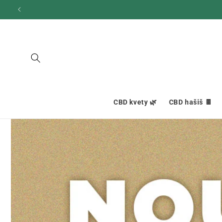
Ignorovať
a prejsť
na obsah
CBD kvety 🌿
CBD hašiš 🍫