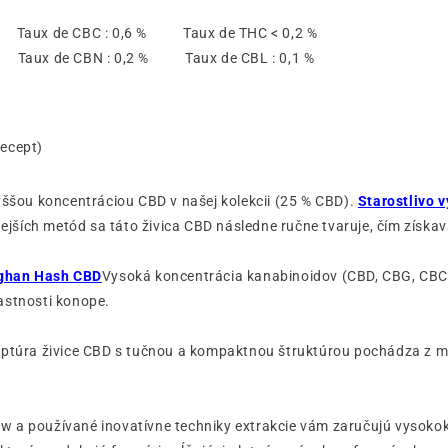
% Taux de CBC : 0,6 % Taux de THC < 0,2 %
% Taux de CBN : 0,2 % Taux de CBL : 0,1 %
ecept)
yššou koncentráciou CBD v našej kolekcii (25 % CBD).
Starostlivo 
ších metód sa táto živica CBD následne ručne tvaruje, čím získav
ghan Hash CBD
Vysoká koncentrácia kanabinoidov (CBD, CBG, CBC
astnosti konope.
eptúra živice CBD s tučnou a kompaktnou štruktúrou pochádza z mi
 a používané inovatívne techniky extrakcie vám zaručujú vysokok