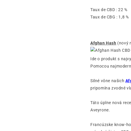
Taux de CBD : 22 
Taux de CBG : 1,8 
Afghan Hash
(nový r
Ide o produkt s najv
Pomocou najmodernej
Silné vône našich
Af
pripomína zvodné vl
Táto úplne nová rec
Aveyrone.
Francúzske know-how