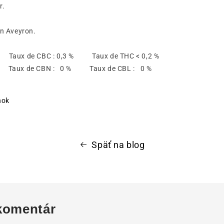
r.
en Aveyron.
% Taux de CBC : 0,3 % Taux de THC < 0,2 %
 % Taux de CBN : 0 % Taux de CBL : 0 %
nok
Späť na blog
komentár