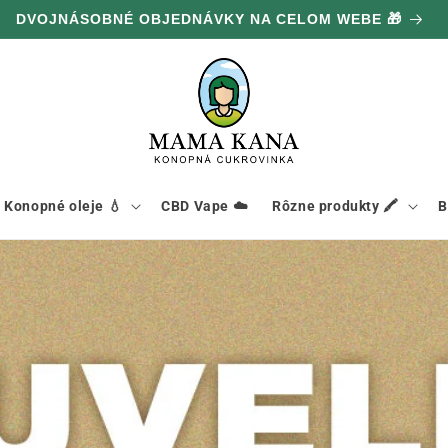
DVOJNÁSOBNÉ OBJEDNÁVKY NA CELOM WEBE 🎁
Konopné oleje 💧
CBD Vape ☁️
Rôzne produkty 🖍️
B