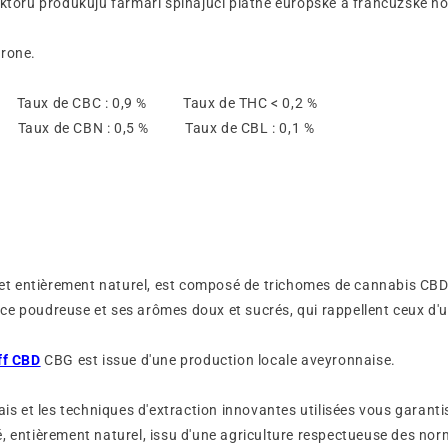
 ktorú produkujú farmári spĺňajúci platné európske a francúzske n
yrone.
% Taux de CBC : 0,9 % Taux de THC < 0,2 %
% Taux de CBN : 0,5 % Taux de CBL : 0,1 %
r et entièrement naturel, est composé de trichomes de cannabis CBD 
e poudreuse et ses arômes doux et sucrés, qui rappellent ceux d'un
ff CBD
CBG est issue d'une production locale aveyronnaise.
çais et les techniques d'extraction innovantes utilisées vous garant
, entièrement naturel, issu d'une agriculture respectueuse des no