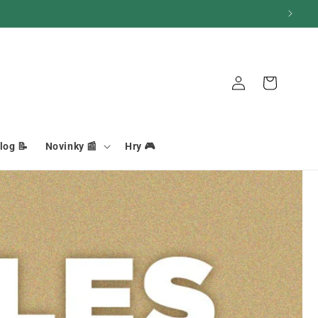
Košík
Pripojenie
log 📝
Novinky 📰
Hry 🎮