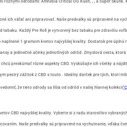
mi rôznymi odrodami: Amnesia Critical OG Kush, , , a Super Skunk
ebné ich váľať ani pripravovať. Naše predvalky sú pripravené na v
 tabaku. Každý Pre Roll je vytvorený bez tabaku pre zdravšiu voľb
 naplnené 1 gramom kvetov najvyššej kvality. Dostatok pre úplnú r
nsy a jedinečné účinky jednotlivých odrôd. Zmyslová cesta, ktorá
rí chcú preskúmať rôzne aspekty CBD. Vyskúšajte ich všetky a nájdit
ym pestrý zážitok z CBD s touto . Ideálny darček pre tých, ktorí mil
vedomiť, že tieto odrody sa líšia od odrôd v našej hlavnej kolekcii
"
etov CBD najvyššej kvality. Vyberte si z radu starostlivo vybraných
alcovaním. Naše predvalky sú pripravené na vychutnanie, vďaka čo