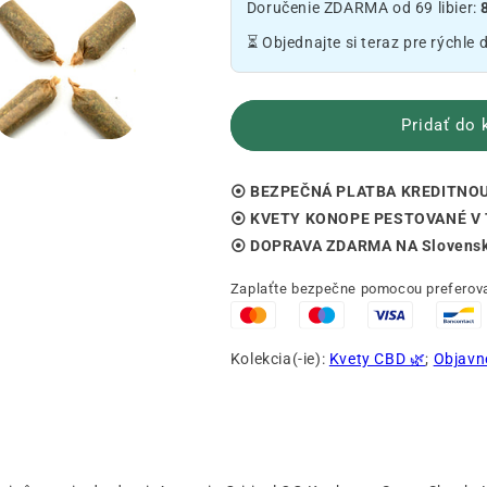
Doručenie ZDARMA od 69 libier:
CBD
CBD
pre-
pre-
⏳ Objednajte si teraz pre rýchle 
rollov
rollov
🧘
🧘
Pridať do 
⦿ BEZPEČNÁ PLATBA KREDITNOU
⦿ KVETY KONOPE PESTOVANÉ V 
⦿ DOPRAVA ZDARMA NA Slovensk
Zaplaťte bezpečne pomocou preferova
Kolekcia(-ie):
Kvety CBD 🌿
;
Objavné