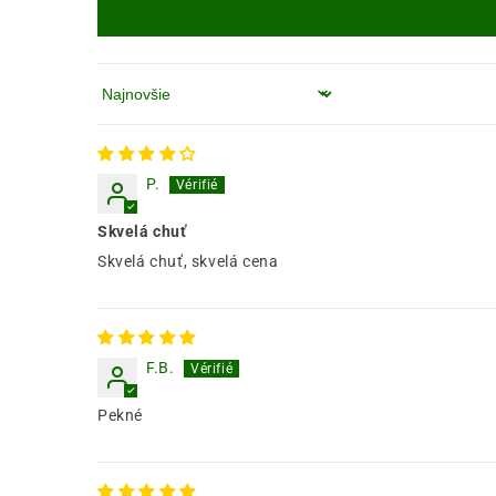
Zoradiť podľa
P.
Skvelá chuť
Skvelá chuť, skvelá cena
F.B.
Pekné