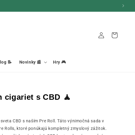
Košík
Pripojenie
log 📝
Novinky 📰
Hry 🎮
 cigariet s CBD 🧘
sveta CBD s naším Pre Roll. Táto výnimočná sada v
re Rolls, ktoré ponúkajú kompletný zmyslový zážitok.