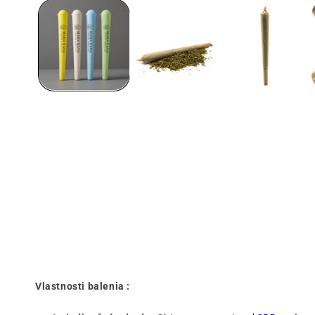
1
v
modálnom
okne
Vlastnosti balenia :