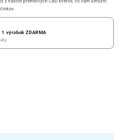
ený z našich prémiových CBD kvetov, čo vám umožní
účinkov.
= 1 výrobok ZDARMA
máty