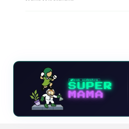
Nová videohra
SUPER
MAMA