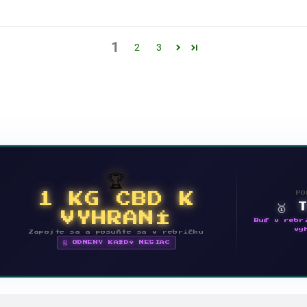
1
2
3
🏆
PO
1 KG CBD K
🥇 
VYHRANÍ
Buď v rebr
vy
Zapojte sa a posuňte sa v rebríčku
🗓 ODMENY KAŽDÝ MESIAC