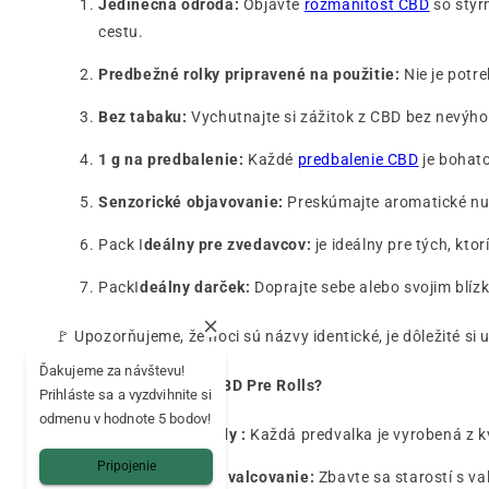
Jedinečná odroda:
Objavte
rozmanitosť CBD
so štyr
cestu.
Predbežné rolky pripravené na použitie:
Nie je potr
Bez tabaku:
Vychutnajte si zážitok z CBD bez nevýhod
1 g na predbalenie:
Každé
predbalenie CBD
je bohato
Senzorické objavovanie:
Preskúmajte aromatické nua
Pack I
deálny pre zvedavcov:
je ideálny pre tých, kto
PackI
deálny darček:
Doprajte sebe alebo svojim blízk
🚩 Upozorňujeme, že hoci sú názvy identické, je dôležité si u
Ďakujeme za návštevu!
Prečo si vybrať naše CBD Pre Rolls?
Prihláste sa a vyzdvihnite si
odmenu v hodnote 5 bodov!
🌱
Kvalitné odrody :
Každá predvalka je vyrobená z kv
Pripojenie
🚀
Pripravené na valcovanie:
Zbavte sa starostí s v