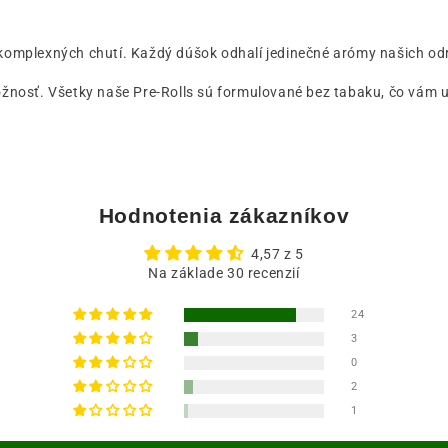
 komplexných chutí. Každý dúšok odhalí jedinečné arómy našich o
ožnosť. Všetky naše Pre-Rolls sú formulované bez tabaku, čo vám u
Hodnotenia zákazníkov
4,57 z 5
Na základe 30 recenzií
24
3
0
2
1