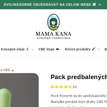
DVOJNÁSOBNÉ OBJEDNÁVKY NA CELOM WEBE 🎁
Konopné oleje 💧
CBD Vape ☁️
Rôzne produkty 🖍️
B
 s CBD 🧘
Pack predbalených
30
Pack Ponorte sa do upokojujúceho 
škatuľke prináša štyri druhy CBD P