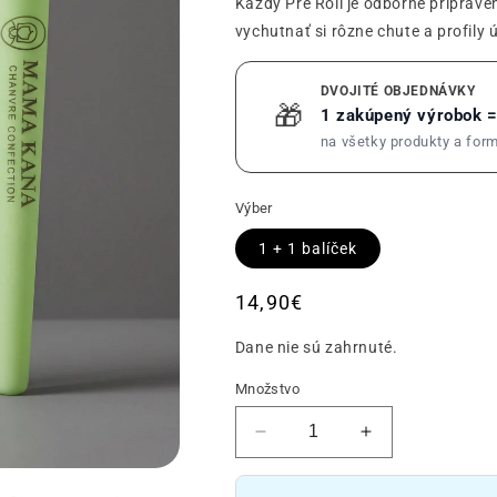
Každý Pre Roll je odborne priprav
vychutnať si rôzne chute a profily 
DVOJITÉ OBJEDNÁVKY
🎁
1 zakúpený výrobok 
na všetky produkty a for
Výber
1 + 1 balíček
Obvyklá
14,90€
cena
Dane nie sú zahrnuté.
Množstvo
Znížiť
Zvýšiť
počet
počet
Pack
Pack