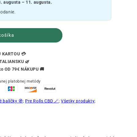
8. augusta – 11. augusta.
dodanie.
košíka
 KARTOU 💳
TALIANSKU 🌿
o OD 79€ NÁKUPU 🚚
nej platobnej metódy
 balíčky 🧭
;
Pre Rolls CBD 🪄
;
Všetky produkty
;