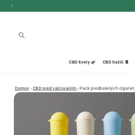
Ignorovať
a prejsť
na obsah
CBD kvety 🌿
CBD hašiš 🍫
Domov
›
CBD pred valcovaním
›
Pack predbalených cigariet
Prejsť na
informácie
o produkte