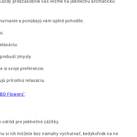
. Každý predzásobník vás vezme na jedinečnú aromatickú
ychutnanie a ponúkajú vám úplné pohodlie.
u.
elaxáciu.
 prebudí zmysly.
e si svoje preferencie.
ujú prírodnú relaxáciu.
CBD Flowers"
.
 odrôd pre jedinečné zážitky.
mu si ich môžete bez námahy vychutnať, kedykoľvek na ne