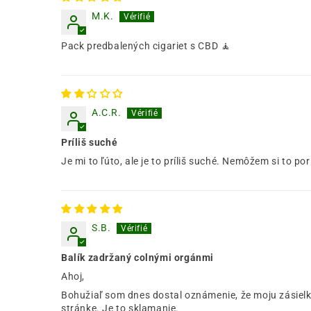
M.K.
Pack predbalených cigariet s CBD 🧘
A.C.R.
Príliš suché
Je mi to ľúto, ale je to príliš suché. Nemôžem si to por
S.B.
Balík zadržaný colnými orgánmi
Ahoj,
Bohužiaľ som dnes dostal oznámenie, že moju zásielku
stránke. Je to sklamanie.