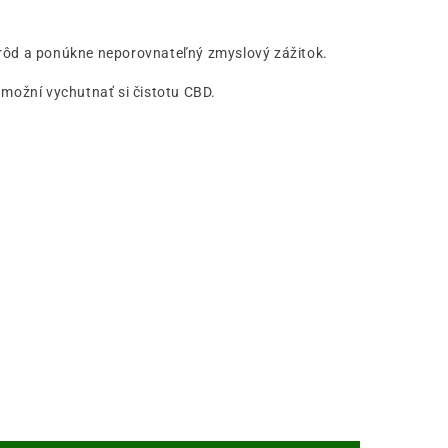
drôd a ponúkne neporovnateľný zmyslový zážitok.
možní vychutnať si čistotu CBD.