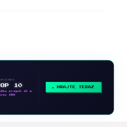
DMIENKA
TOP 10
HRAJTE TERAZ
íčku prvých 10 a
hraj CBD