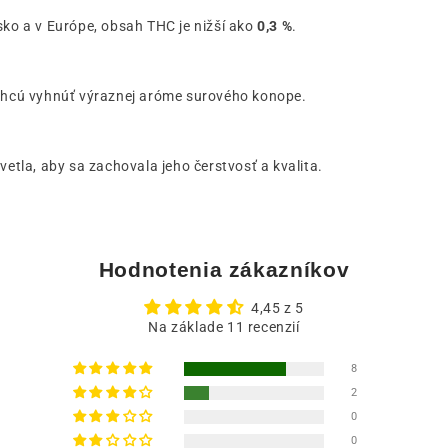
sko a v Európe, obsah THC je nižší ako
0,3 %
.
 chcú vyhnúť výraznej aróme surového konope.
tla, aby sa zachovala jeho čerstvosť a kvalita.
Hodnotenia zákazníkov
4,45 z 5
Na základe 11 recenzií
8
2
0
0