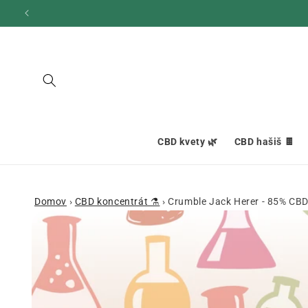
Ignorovať
a prejsť
na obsah
CBD kvety 🌿
CBD hašiš 🍫
Domov
›
CBD koncentrát ⚗️
›
Crumble Jack Herer - 85% CBD
Prejsť na
informácie
o produkte