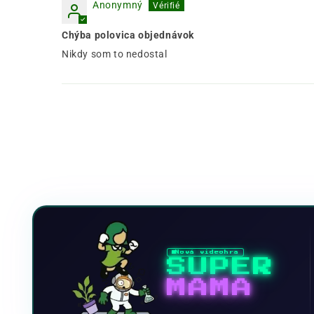
Anonymný
Chýba polovica objednávok
Nikdy som to nedostal
Nová videohra
SUPER
MAMA