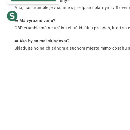
➡️ Je CBD crumble legálny?
Áno, náš crumble je v súlade s predpismi platnými v Sloven
➡️ Má výraznú vôňu
?
CBD crumble má neutrálnu chuť, ideálnu pre tých, ktorí sa
➡️ Ako by sa mal skladovať
?
Skladujte ho na chladnom a suchom mieste mimo dosahu sve