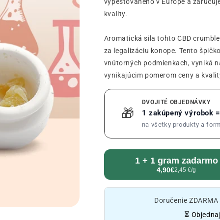
vypestovaného v Európe a zaručuj
kvality.
Aromatická sila tohto CBD crumble
za legalizáciu konope. Tento špič
vnútorných podmienkach, vyniká n
vynikajúcim pomerom ceny a kvalit
DVOJITÉ OBJEDNÁVKY
🎁
1 zakúpený výrobok 
na všetky produkty a for
1 + 1 gram zadarmo
4,90€
2,45 €/g
Doručenie ZDARMA o
⏳ Objednaj