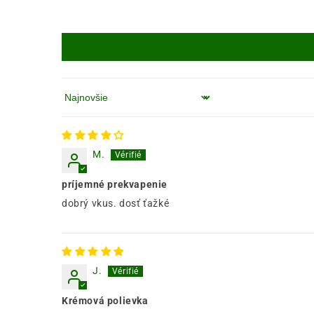
Zoradiť podľa
M.
príjemné prekvapenie
dobrý vkus. dosť ťažké
J.
Krémová polievka