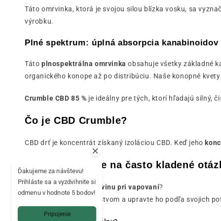
Táto omrvinka, ktorá je svojou silou blízka vosku, sa vyzna
výrobku.
Plné spektrum: úplná absorpcia kanabinoidov
Táto
plnospektrálna omrvinka
obsahuje všetky základné k
organického konope až po distribúciu. Naše konopné kvety
Crumble CBD 85 %
je ideálny pre tých, ktorí hľadajú silný, 
Čo je CBD Crumble?
CBD drť je koncentrát získaný izoláciou CBD. Keď jeho
konc
FAQ - Odpovede na často kladené otáz
Ďakujeme za návštevu!
Prihláste sa a vyzdvihnite si
➡️ Ako odmerať CBD drvinu pri vapovaní
?
odmenu v hodnote 5 bodov!
Začnite s malým množstvom a upravte ho podľa svojich pot
Pripojenie