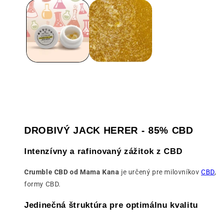
1
v
modálnom
okne
DROBIVÝ JACK HERER - 85% CBD
Intenzívny a rafinovaný zážitok z CBD
Crumble CBD od Mama Kana
je určený pre milovníkov
CBD
formy CBD.
Jedinečná štruktúra pre optimálnu kvalitu