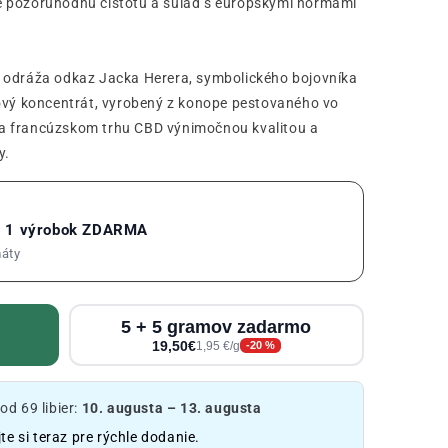
e pozoruhodnú čistotu a súlad s európskymi normami
 odráža odkaz Jacka Herera, symbolického bojovníka
kový koncentrát, vyrobený z konope pestovaného vo
a francúzskom trhu CBD výnimočnou kvalitou a
y.
= 1 výrobok ZDARMA
máty
5 + 5 gramov zadarmo
19,50€
1,95 €/g
-20 %
d 69 libier:
10. augusta – 13. augusta
te si teraz pre rýchle dodanie.