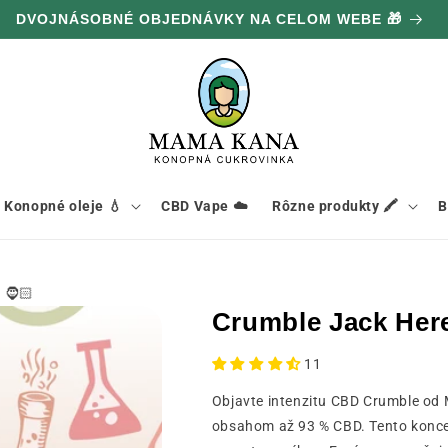
DVOJNÁSOBNÉ OBJEDNÁVKY NA CELOM WEBE 🎁
Konopné oleje 💧
CBD Vape ☁️
Rôzne produkty 🖍️
B
 🧔🏻
Crumble Jack Her
11
Objavte intenzitu CBD Crumble od
obsahom až 93 % CBD. Tento konce