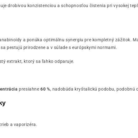
čuje drobivou konzistenciou a schopnosťou čistenia pri vysokej tep
anabinoidy a ponúka optimálnu synergiu pre kompletný zážitok. M
 sa pestujú prirodzene a v súlade s európskymi normami.
čistý extrakt, ktorý sa ľahko odparuje.
entrácia
presiahne
60 %
, nadobúda kryštalickú podobu, podobnú 
ky
rieb a vaporizéra.