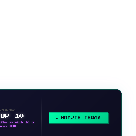
DMIENKA
TOP 10
HRAJTE TERAZ
íčku prvých 10 a
hraj CBD