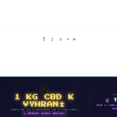
1
2
3
🏆
PO
1 KG CBD K
🥇 
VYHRANÍ
Buď v rebr
vy
Zapojte sa a posuňte sa v rebríčku
🗓 ODMENY KAŽDÝ MESIAC