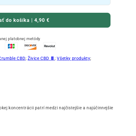
ať do košíka | 4,90 €
nej platobnej metódy
Crumble CBD
;
Živice CBD 🍫
;
Všetky produkty
;
kej koncentrácii patrí medzi najčistejšie a najúčinnejšie