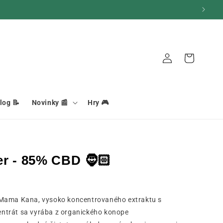
Košík
Pripojenie
log 📝
Novinky 📰
Hry 🎮
er - 85% CBD 🧔🏻
 Mama Kana, vysoko koncentrovaného extraktu s
ntrát sa vyrába z organického konope