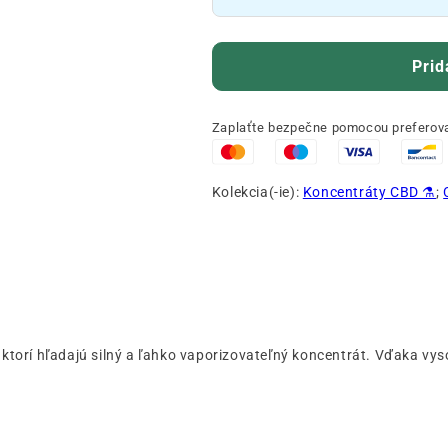
Prid
Zaplaťte bezpečne pomocou preferova
Kolekcia(-ie):
Koncentráty CBD ⚗️
;
, ktorí hľadajú silný a ľahko vaporizovateľný koncentrát. Vďaka vyso