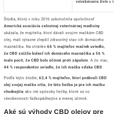
vstrebávanie živín
a 
Štúdia, ktorú v roku 2016 uskutočnila spoločnosť
Americká asociácia celostnej veterinárnej medicíny
ukázala, že majitelia, ktorí dávali svojim mačkám CBD
olej, mali výrazne zlepšil zdravotný stav ich domáceho
maznáčika. Na stránke
66 % majiteľov mačiek uviedlo,
že CBD znížila bolesť ich domáceho maznáčika a 56 %
malo pocit, že CBD bolo účinné proti zápalom
. A čo viac,
44 % respondentov uviedlo, že ich mačka vďaka CBD
.
Podľa tejto štúdie,
62,4 % majiteľov, ktorí podávali CBD
olej svojej mačke cítia, že táto liečba je pre ich mačku
vhodnejšia
ako iné spôsoby liečby, ktoré sú vo
všeobecnosti ťažkopádnejšie a menej účinné.
Aké sú výhody CBD olejov pre