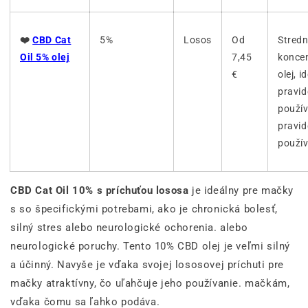
❤️
CBD Cat
5%
Losos
Od
Stred
Oil 5% olej
7,45
konce
€
olej, i
pravid
použív
pravid
použív
CBD Cat Oil 10% s príchuťou lososa
je ideálny pre mačky
s so špecifickými potrebami, ako je chronická bolesť,
silný stres alebo neurologické ochorenia. alebo
neurologické poruchy. Tento 10% CBD olej je veľmi silný
a účinný. Navyše je vďaka svojej lososovej príchuti pre
mačky atraktívny, čo uľahčuje jeho používanie. mačkám,
vďaka čomu sa ľahko podáva.