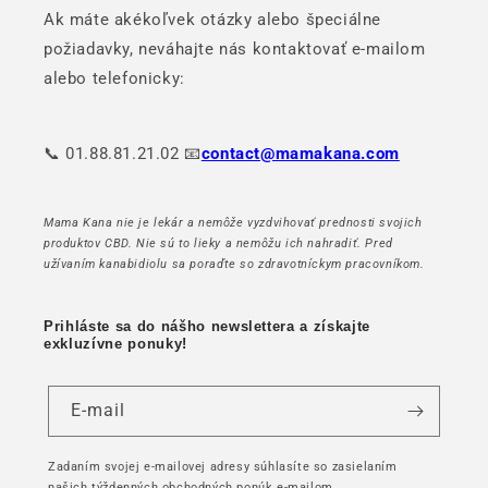
Ak máte akékoľvek otázky alebo špeciálne
požiadavky, neváhajte nás kontaktovať e-mailom
alebo telefonicky:
📞 01.88.81.21.02 📧
contact@mamakana.com
Mama Kana nie je lekár a nemôže vyzdvihovať prednosti svojich
produktov CBD. Nie sú to lieky a nemôžu ich nahradiť. Pred
užívaním kanabidiolu sa poraďte so zdravotníckym pracovníkom.
Prihláste sa do nášho newslettera a získajte
exkluzívne ponuky!
E-mail
Zadaním svojej e-mailovej adresy súhlasíte so zasielaním
našich týždenných obchodných ponúk e-mailom.