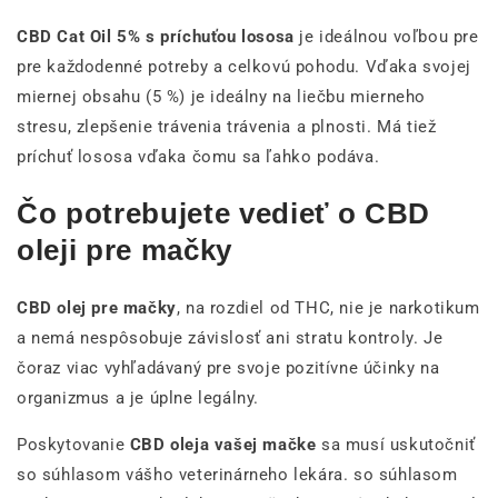
CBD Cat Oil 5% s príchuťou lososa
je ideálnou voľbou pre
pre každodenné potreby a celkovú pohodu. Vďaka svojej
miernej obsahu (5 %) je ideálny na liečbu mierneho
stresu, zlepšenie trávenia trávenia a plnosti. Má tiež
príchuť lososa vďaka čomu sa ľahko podáva.
Čo potrebujete vedieť o CBD
oleji pre mačky
CBD olej pre mačky
, na rozdiel od THC, nie je narkotikum
a nemá nespôsobuje závislosť ani stratu kontroly. Je
čoraz viac vyhľadávaný pre svoje pozitívne účinky na
organizmus a je úplne legálny.
Poskytovanie
CBD oleja vašej mačke
sa musí uskutočniť
so súhlasom vášho veterinárneho lekára. so súhlasom