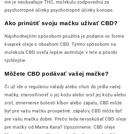
nie je neobsahuje THC, molekulu zodpovednú za
psychotropné účinky psychotropné účinky konope.
Ako prinútiť svoju mačku užívať CBD?
Najvhodnejším spôsobom použitia je podanie vo forme
kvapiek oleja s obsahom CBD. Týmto spôsobom sa
molekula CBD oveľa lepšie asimiluje v tele a pôsobí
rýchlejšie.
Môžete CBD podávať vašej mačke?
Či už ide o reguláciu nálady alebo chuti do jedla vašej
mačky, starostlivosť o jej kožu alebo srsť jej kožu alebo
srsť, zmiernenie bolesti kĺbov alebo zápalu, CBD môže
byť pre vašu mačku prospešné. zápalov, CBD môže byť
pre vašu mačku dobré. Prečo teda nevyskúšať CBD oleje
pre mačky od Mama Kana? Upozornenie: CBD oleje