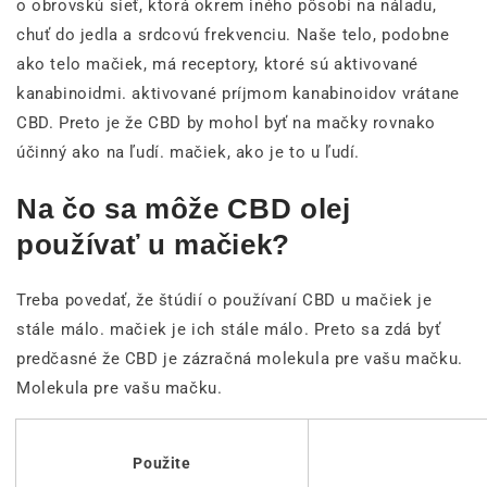
o obrovskú sieť, ktorá okrem iného pôsobí na náladu,
chuť do jedla a srdcovú frekvenciu. Naše telo, podobne
ako telo mačiek, má receptory, ktoré sú aktivované
kanabinoidmi. aktivované príjmom kanabinoidov vrátane
CBD. Preto je že CBD by mohol byť na mačky rovnako
účinný ako na ľudí. mačiek, ako je to u ľudí.
Na čo sa môže CBD olej
používať u mačiek?
Treba povedať, že štúdií o používaní CBD u mačiek je
stále málo. mačiek je ich stále málo. Preto sa zdá byť
predčasné že CBD je zázračná molekula pre vašu mačku.
Molekula pre vašu mačku.
Použite