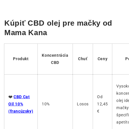
Kúpiť CBD olej pre mačky od
Mama Kana
Koncentrácia
Produkt
Chuť
Ceny
P
CBD
Vysok
konce
❤️
CBD Cat
Od
olej i
Oil 10%
10%
Losos
12,45
mačky
(francúzsky)
€
špecif
apetít