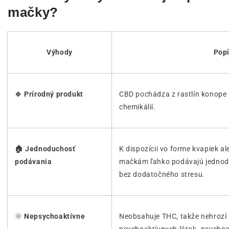
mačky?
Výhody
Pop
🍀
Prírodný produkt
CBD pochádza z rastlín konope
chemikálií.
🏠 Jednoduchosť
K dispozícii vo forme kvapiek a
podávania
mačkám ľahko podávajú jedno
bez dodatočného stresu.
🌞
Nepsychoaktívne
Neobsahuje THC, takže nehrozí r