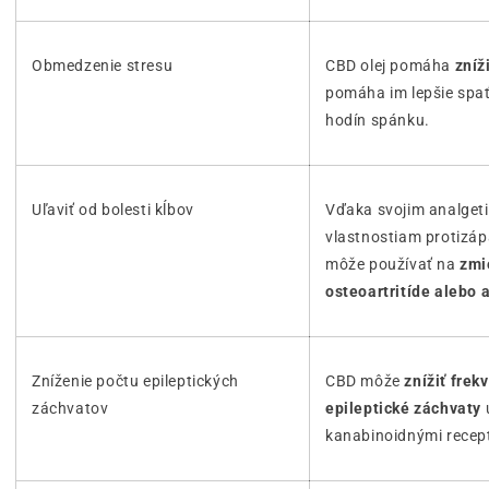
Obmedzenie stresu
CBD olej pomáha
zníž
pomáha im lepšie spať 
hodín spánku.
Uľaviť od bolesti kĺbov
Vďaka svojim analget
vlastnostiam protizáp
môže používať na
zmi
osteoartritíde alebo a
Zníženie počtu epileptických
CBD môže
znížiť frek
záchvatov
epileptické záchvaty
kanabinoidnými recep