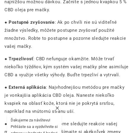
najnižšou možnou dávkou. Začnite s jednou kvapkou 5 %
CBD oleja pre mačky.
●
Postupné zvyšovanie
: Ak po chvíli nie sú viditeľné
žiadne výsledky, môžete postupne zvyšovať použité
množstvo. Robte to postupne a pozorne sledujte reakcie
vašej mačky.
●
Trpezlivosť
: CBD nefunguje okamžite. Môže trvať
niekoľko týždňov, kým systém vašej mačky plne asimiluje
CBD a využije všetky výhody. Buďte trpezliví a vytrvalí.
●
Externá aplikácia
: Najvhodnejšou metódou pre mačky
je vonkajšia aplikácia CBD oleja. Naneste niekoľko
kvapiek na oblasť kože, ktorá nie je pokrytá srsťou,
napríklad na vnútornú stranu uší.
Ďakujeme za návštevu!
●
Monitorujte účinky
: pozorne sledujte reakcie vašej
Prihláste sa a vyzdvihnite si
mačky po aplikácii CBD. Všímajte si akékoľvek zmeny