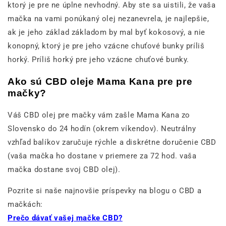
ktorý je pre ne úplne nevhodný. Aby ste sa uistili, že vaša
mačka na vami ponúkaný olej nezanevrela, je najlepšie,
ak je jeho základ základom by mal byť kokosový, a nie
konopný, ktorý je pre jeho vzácne chuťové bunky príliš
horký. Príliš horký pre jeho vzácne chuťové bunky.
Ako sú CBD oleje Mama Kana pre pre
mačky?
Váš CBD olej pre mačky vám zašle Mama Kana zo
Slovensko do 24 hodín (okrem víkendov). Neutrálny
vzhľad balíkov zaručuje rýchle a diskrétne doručenie CBD
(vaša mačka ho dostane v priemere za 72 hod. vaša
mačka dostane svoj CBD olej).
Pozrite si naše najnovšie príspevky na blogu o CBD a
mačkách:
Prečo dávať vašej mačke CBD?