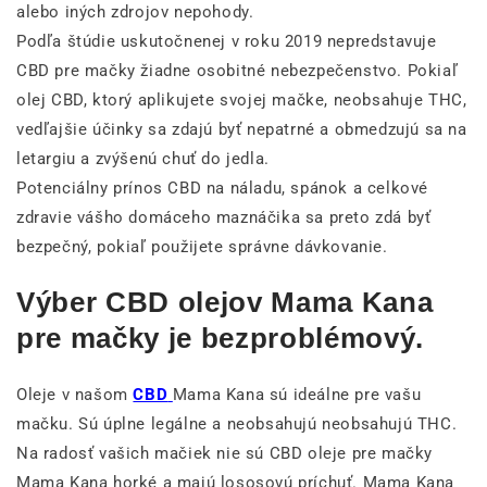
alebo iných zdrojov nepohody.
Podľa štúdie uskutočnenej v roku 2019 nepredstavuje
CBD pre mačky žiadne osobitné nebezpečenstvo. Pokiaľ
olej CBD, ktorý aplikujete svojej mačke, neobsahuje THC,
vedľajšie účinky sa zdajú byť nepatrné a obmedzujú sa na
letargiu a zvýšenú chuť do jedla.
Potenciálny prínos CBD na náladu, spánok a celkové
zdravie vášho domáceho maznáčika sa preto zdá byť
bezpečný, pokiaľ použijete správne dávkovanie.
Výber CBD olejov Mama Kana
pre mačky je bezproblémový.
Oleje v našom
CBD
Mama Kana sú ideálne pre vašu
mačku. Sú úplne legálne a neobsahujú neobsahujú THC.
Na radosť vašich mačiek nie sú CBD oleje pre mačky
Mama Kana horké a majú lososovú príchuť. Mama Kana