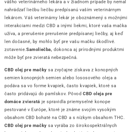
vášho veterinárneho lekára a v žiadnom prípade by nemal
nahrádzať liečbu liečbu predpísanú vaším veterinárnym
lekárom. Váš veterinárny lekár je oboznámený s možnými
interakciami medzi CBD a inými liekmi, ktoré vaša mačka
užíva, a prerušenie prerušenie predpísanej liečby, aj keď
len dočasné, by mohlo byť pre vašu mačku škodlivé.
zotavenie.
Samoliečba,
dokonca aj prírodnými produktmi
môže byť pre zvieratá nebezpečná.
CBD olej pre mačky
sa zvyčajne získava z konopných
semien konopných semien alebo lososového oleja a
podáva sa vo forme kvapiek, často kvapiek, ktoré sa
často pridávajú do pamlskov. Pôvod
CBD oleja pre
domáce zvieratá
je spravidla priemyselné konope
pestované v Európe, ktoré je známe svojím vysokým
obsahom CBD bohaté na CBD a s nízkym obsahom THC.
CBD olej pre mačky
sa vyrába zo širokospektrálnych