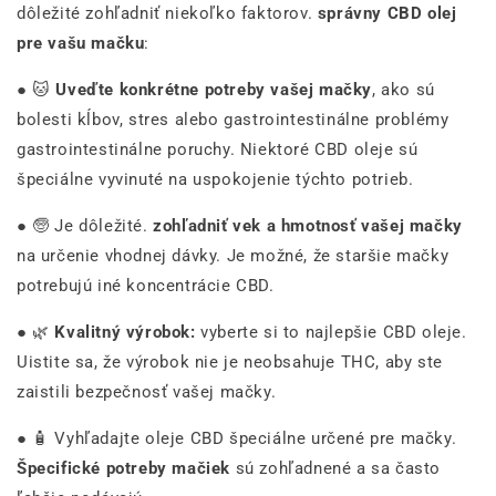
dôležité zohľadniť niekoľko faktorov.
správny CBD olej
pre vašu mačku
:
● 🐱
Uveďte konkrétne potreby vašej mačky
, ako sú
bolesti kĺbov, stres alebo gastrointestinálne problémy
gastrointestinálne poruchy. Niektoré CBD oleje sú
špeciálne vyvinuté na uspokojenie týchto potrieb.
● 🧓 Je dôležité.
zohľadniť vek a hmotnosť vašej mačky
na určenie vhodnej dávky. Je možné, že staršie mačky
potrebujú iné koncentrácie CBD.
● 🌿
Kvalitný výrobok:
vyberte si to najlepšie CBD oleje.
Uistite sa, že výrobok nie je neobsahuje THC, aby ste
zaistili bezpečnosť vašej mačky.
● 🧴 Vyhľadajte oleje CBD špeciálne určené pre mačky.
Špecifické potreby mačiek
sú zohľadnené a sa často