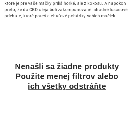
a
ktoré je pre vaše mačky príliš horké, ale z kokosu. A napokon
preto, že do CBD oleja boli zakomponované lahodné lososové
:
príchute, ktoré potešia chuťové poháriky vašich mačiek.
Nenašli sa žiadne produkty
Použite menej filtrov alebo
ich všetky odstráňte