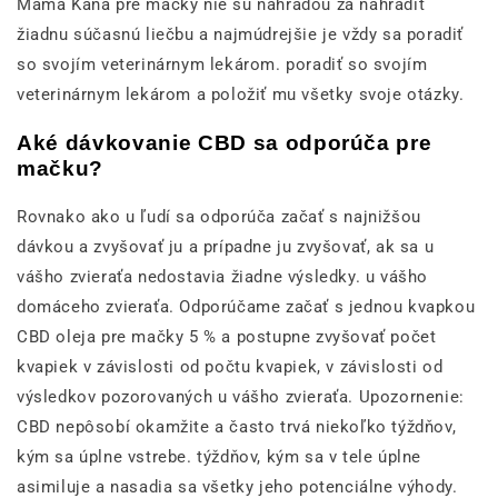
Mama Kana pre mačky nie sú náhradou za nahradiť
žiadnu súčasnú liečbu a najmúdrejšie je vždy sa poradiť
so svojím veterinárnym lekárom. poradiť so svojím
veterinárnym lekárom a položiť mu všetky svoje otázky.
Aké dávkovanie CBD sa odporúča pre
mačku?
Rovnako ako u ľudí sa odporúča začať s najnižšou
dávkou a zvyšovať ju a prípadne ju zvyšovať, ak sa u
vášho zvieraťa nedostavia žiadne výsledky. u vášho
domáceho zvieraťa. Odporúčame začať s jednou kvapkou
CBD oleja pre mačky 5 % a postupne zvyšovať počet
kvapiek v závislosti od počtu kvapiek, v závislosti od
výsledkov pozorovaných u vášho zvieraťa. Upozornenie:
CBD nepôsobí okamžite a často trvá niekoľko týždňov,
kým sa úplne vstrebe. týždňov, kým sa v tele úplne
asimiluje a nasadia sa všetky jeho potenciálne výhody.