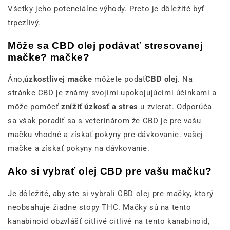
Všetky jeho potenciálne výhody. Preto je dôležité byť
trpezlivý.
Môže sa CBD olej podávať stresovanej
mačke? mačke?
Áno,
úzkostlivej mačke
môžete podať
CBD olej
. Na
stránke CBD je známy svojimi upokojujúcimi účinkami a
môže pomôcť
znížiť úzkosť a stres
u zvierat. Odporúča
sa však poradiť sa s veterinárom že CBD je pre vašu
mačku vhodné a získať pokyny pre dávkovanie. vašej
mačke a získať pokyny na dávkovanie.
Ako si vybrať olej CBD pre vašu mačku?
Je dôležité, aby ste si vybrali CBD olej pre mačky, ktorý
neobsahuje žiadne stopy THC. Mačky sú na tento
kanabinoid obzvlášť citlivé citlivé na tento kanabinoid,