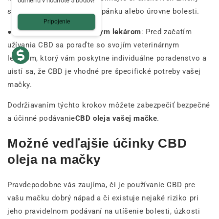
odmenu v hodnote 5 bodov!
správania, chuti do jedla, spánku alebo úrovne bolesti.
Pripojenie
●
Poraďte sa s veterinárnym lekárom
: Pred začatím
užívania CBD sa poraďte so svojím veterinárnym
lekárom, ktorý vám poskytne individuálne poradenstvo a
uistí sa, že CBD je vhodné pre špecifické potreby vašej
mačky.
Dodržiavaním týchto krokov môžete zabezpečiť bezpečné
a účinné podávanie
CBD oleja vašej mačke
.
Možné vedľajšie účinky CBD
oleja na mačky
Pravdepodobne vás zaujíma, či je používanie CBD pre
vašu mačku dobrý nápad a či existuje nejaké riziko pri
jeho pravidelnom podávaní na utíšenie bolesti, úzkosti