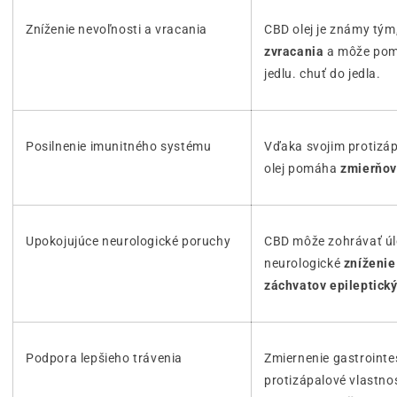
Zníženie nevoľnosti a vracania
CBD olej je známy tým
zvracania
a môže pom
jedlu. chuť do jedla.
Posilnenie imunitného systému
Vďaka svojim protizá
olej pomáha
zmierňov
Upokojujúce neurologické poruchy
CBD môže zohrávať úlo
neurologické
zníženie
záchvatov epileptick
Podpora lepšieho trávenia
Zmiernenie gastroint
protizápalové vlastno