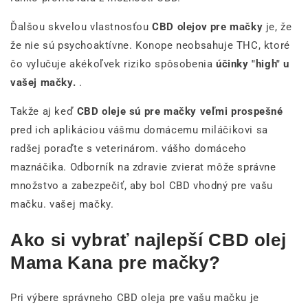
Ďalšou skvelou vlastnosťou
CBD olejov pre mačky
je, že
že nie sú psychoaktívne. Konope neobsahuje THC, ktoré
čo vylučuje akékoľvek riziko spôsobenia
účinky "high" u
vašej mačky.
.
Takže aj keď
CBD oleje sú pre mačky veľmi prospešné
pred ich aplikáciou vášmu domácemu miláčikovi sa
radšej poraďte s veterinárom. vášho domáceho
maznáčika. Odborník na zdravie zvierat môže správne
množstvo a zabezpečiť, aby bol CBD vhodný pre vašu
mačku. vašej mačky.
Ako si vybrať najlepší CBD olej
Mama Kana pre mačky?
Pri výbere správneho CBD oleja pre vašu mačku je