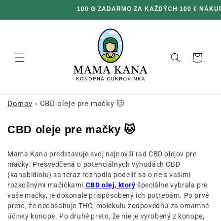
Ignorovať
100 G ZADARMO ZA KAŽDÝCH 100 € NÁKUP
a prejsť
na obsah
Košík
Domov
›
CBD oleje pre mačky 🐱
K
CBD oleje pre mačky 🐱
o
Mama Kana predstavuje svoj najnovší rad CBD olejov pre
l
mačky. Presvedčená o potenciálnych výhodách CBD
e
(kanabidiolu) sa teraz rozhodla podeliť sa o ne s vašimi
k
rozkošnými mačičkami.
CBD olej, ktorý
špeciálne vybrala pre
vaše mačky, je dokonale prispôsobený ich potrebám. Po prvé
c
preto, že neobsahuje THC, molekulu zodpovednú za omamné
i
účinky konope. Po druhé preto, že nie je vyrobený z konope,