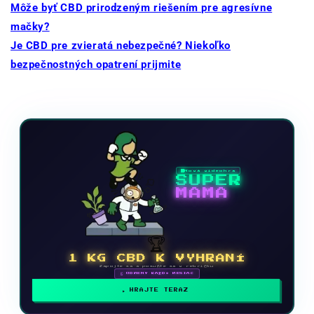
Môže byť CBD prirodzeným riešením pre agresívne
mačky?
Je CBD pre zvieratá nebezpečné? Niekoľko
bezpečnostných opatrení prijmite
Nová videohra
SUPER
MAMA
🏆
1 KG CBD K VYHRANÍ
Zapojte sa a posuňte sa v rebríčku
🗓 ODMENY KAŽDÝ MESIAC
HRAJTE TERAZ