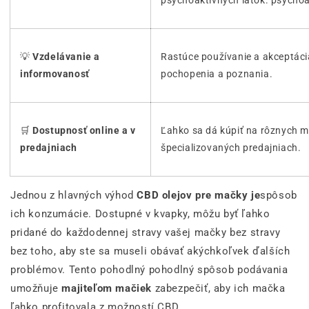
psychoaktívnych látok. psychoak
💡
Vzdelávanie a
Rastúce používanie a akceptáci
informovanosť
pochopenia a poznania.
🛒
Dostupnosť online a v
Ľahko sa dá kúpiť na rôznych mi
predajniach
špecializovaných predajniach.
Jednou z hlavných výhod
CBD olejov pre mačky je
spôsob
ich konzumácie. Dostupné v kvapky, môžu byť ľahko
pridané do každodennej stravy vašej mačky bez stravy
bez toho, aby ste sa museli obávať akýchkoľvek ďalších
problémov. Tento pohodlný pohodlný spôsob podávania
umožňuje
majiteľom mačiek
zabezpečiť, aby ich mačka
ľahko profitovala z možností CBD.