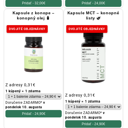
Pridať -
32,00€
Pridať -
24,00€
Kapsule z konope –
Kapsule MCT – konopné
konopný olej 🧴
listy 🌿
DVOJITÉ OBJEDNÁVKY
DVOJITÉ OBJEDNÁVKY
Obvyklá
Z adresy
0,31€
cena
1 kúpený = 1 zdarma
Obvyklá
Z adresy
0,31€
cena
1 kúpený = 1 zdarma
Doručenie ZADARMO*
v
pondelok 10. augusta
Doručenie ZADARMO*
v
Pridať -
24,90€
pondelok 10. augusta
Pridať -
24,90€