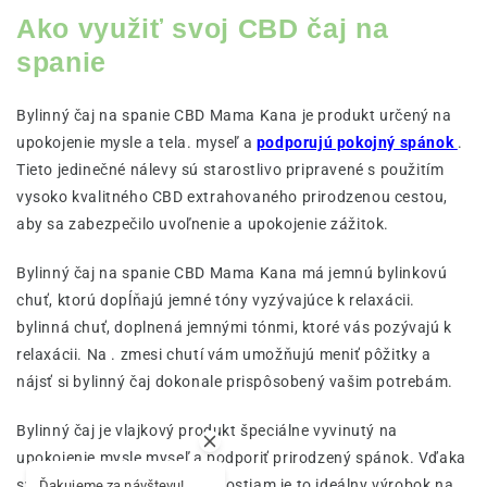
Ako využiť svoj CBD čaj na
spanie
Bylinný čaj na spanie CBD Mama Kana je produkt určený na
upokojenie mysle a tela. myseľ a
podporujú pokojný spánok
.
Tieto jedinečné nálevy sú starostlivo pripravené s použitím
vysoko kvalitného CBD extrahovaného prirodzenou cestou,
aby sa zabezpečilo uvoľnenie a upokojenie zážitok.
Bylinný čaj na spanie CBD Mama Kana má jemnú bylinkovú
chuť, ktorú dopĺňajú jemné tóny vyzývajúce k relaxácii.
bylinná chuť, doplnená jemnými tónmi, ktoré vás pozývajú k
relaxácii. Na . zmesi chutí vám umožňujú meniť pôžitky a
nájsť si bylinný čaj dokonale prispôsobený vašim potrebám.
Bylinný čaj je vlajkový produkt špeciálne vyvinutý na
upokojenie mysle myseľ a podporiť prirodzený spánok. Vďaka
svojmu uvoľňujúcemu vlastnostiam je to ideálny výrobok na
Ďakujeme za návštevu!