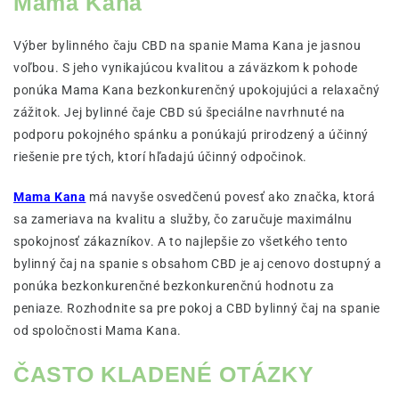
Mama Kana
Výber bylinného čaju CBD na spanie Mama Kana je jasnou
voľbou. S jeho vynikajúcou kvalitou a záväzkom k pohode
ponúka Mama Kana bezkonkurenčný upokojujúci a relaxačný
zážitok. Jej bylinné čaje CBD sú špeciálne navrhnuté na
podporu pokojného spánku a ponúkajú prirodzený a účinný
riešenie pre tých, ktorí hľadajú účinný odpočinok.
Mama Kana
má navyše osvedčenú povesť ako značka, ktorá
sa zameriava na kvalitu a služby, čo zaručuje maximálnu
spokojnosť zákazníkov. A to najlepšie zo všetkého tento
bylinný čaj na spanie s obsahom CBD je aj cenovo dostupný a
ponúka bezkonkurenčné bezkonkurenčnú hodnotu za
peniaze. Rozhodnite sa pre pokoj a CBD bylinný čaj na spanie
od spoločnosti Mama Kana.
ČASTO KLADENÉ OTÁZKY