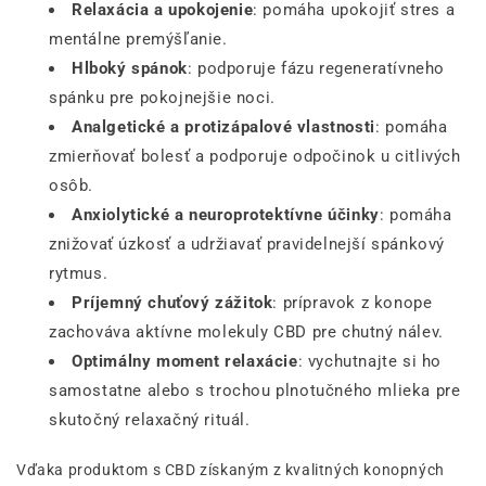
Relaxácia a upokojenie
: pomáha upokojiť stres a
mentálne premýšľanie.
Hlboký spánok
: podporuje fázu regeneratívneho
spánku pre pokojnejšie noci.
Analgetické a protizápalové vlastnosti
: pomáha
zmierňovať bolesť a podporuje odpočinok u citlivých
osôb.
Anxiolytické a neuroprotektívne účinky
: pomáha
znižovať úzkosť a udržiavať pravidelnejší spánkový
rytmus.
Príjemný chuťový zážitok
: prípravok z konope
zachováva aktívne molekuly CBD pre chutný nálev.
Optimálny moment relaxácie
: vychutnajte si ho
samostatne alebo s trochou plnotučného mlieka pre
skutočný relaxačný rituál.
Vďaka produktom s CBD získaným z kvalitných konopných