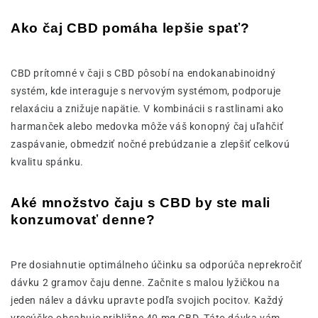
Ako čaj CBD pomáha lepšie spať?
CBD prítomné v čaji s CBD pôsobí na endokanabinoidný
systém, kde interaguje s nervovým systémom, podporuje
relaxáciu a znižuje napätie. V kombinácii s rastlinami ako
harmanček alebo medovka môže váš konopný čaj uľahčiť
zaspávanie, obmedziť nočné prebúdzanie a zlepšiť celkovú
kvalitu spánku.
Aké množstvo čaju s CBD by ste mali
konzumovať denne?
Pre dosiahnutie optimálneho účinku sa odporúča neprekročiť
dávku 2 gramov čaju denne. Začnite s malou lyžičkou na
jeden nálev a dávku upravte podľa svojich pocitov. Každý
vrecúško obsahuje približne 40 mg CBD. Táto dávka vám