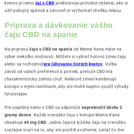
kvetov je tento
čaj s CBD
predstavuje prírodné riešenie, ako si
užiť pokojný spánok a zároveň si vychutnať chvíľku relaxu.
Príprava a dávkovanie vášho
čaju CBD na spanie
Na prípravu
čaju s CBD na spanie
od Mama Kana máte na
výber niekoľko možností. Môžete si vybrať hotovú zmes čaju
alebo sa rozhodnúť
pre lúhovanie čistých kvetov
. Voľba
závisí od vašich preferencií a potrieb, pretože CBD má
charakteristickú zemitú chuť. Niektoré zmesi kombinujú
konope s inými rastlinami, aby ste mohli naplno využiť výhody
fytoterapie.
Pre úspešný nálev s CBD sa odporúča
neprekročiť dávku 2
gramy denne
. Každý vrecúško čaju z konope Mama Kana
obsahuje
40 mg CBD
. Jedna čajová lyžička čaju na vrecúško
zvyčajne stačí na to, aby ste pocítili uvoľnenie, zatiaľ čo dve