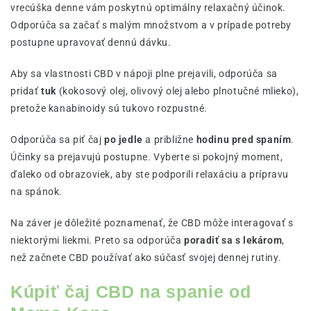
vrecúška denne vám poskytnú optimálny relaxačný účinok.
Odporúča sa začať s malým množstvom a v prípade potreby
postupne upravovať dennú dávku.
Aby sa vlastnosti CBD v nápoji plne prejavili, odporúča sa
pridať
tuk
(kokosový olej, olivový olej alebo plnotučné mlieko),
pretože kanabinoidy sú tukovo rozpustné.
Odporúča sa piť čaj
po jedle
a približne
hodinu pred spaním
.
Účinky sa prejavujú postupne. Vyberte si pokojný moment,
ďaleko od obrazoviek, aby ste podporili relaxáciu a prípravu
na spánok.
Na záver je dôležité poznamenať, že CBD môže interagovať s
niektorými liekmi. Preto sa odporúča
poradiť sa s lekárom
,
než začnete CBD používať ako súčasť svojej dennej rutiny.
Kúpiť čaj CBD na spanie od