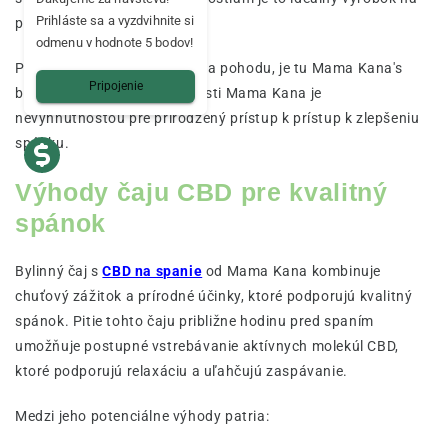
Prihláste sa a vyzdvihnite si
pokojnejší spánok.
odmenu v hodnote 5 bodov!
Pre tých, ktorí hľadajú pokoj a pohodu, je tu Mama Kana's
Pripojenie
bylinný čaj CBD od spoločnosti Mama Kana je
nevyhnutnosťou pre prirodzený prístup k prístup k zlepšeniu
spánku.
Výhody čaju CBD pre kvalitný
spánok
Bylinný čaj s
CBD na spanie
od Mama Kana kombinuje
chuťový zážitok a prírodné účinky, ktoré podporujú kvalitný
spánok. Pitie tohto čaju približne hodinu pred spaním
umožňuje postupné vstrebávanie aktívnych molekúl CBD,
ktoré podporujú relaxáciu a uľahčujú zaspávanie.
Medzi jeho potenciálne výhody patria: