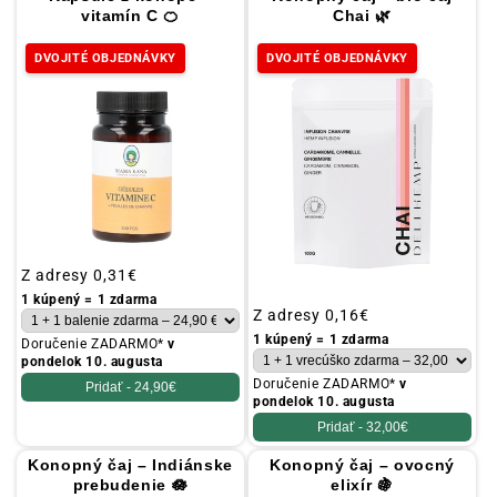
vitamín C 🍊
Chai 🌿
DVOJITÉ OBJEDNÁVKY
DVOJITÉ OBJEDNÁVKY
Obvyklá
Z adresy
0,31€
cena
1 kúpený = 1 zdarma
Obvyklá
Z adresy
0,16€
cena
1 kúpený = 1 zdarma
Doručenie ZADARMO*
v
pondelok 10. augusta
Doručenie ZADARMO*
v
Pridať -
24,90€
pondelok 10. augusta
Pridať -
32,00€
Konopný čaj – Indiánske
Konopný čaj – ovocný
prebudenie 🪷
elixír 🍇