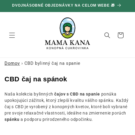
Ignorovať
DVOJNÁSOBNÉ OBJEDNÁVKY NA CELOM WEBE 🎁
a prejsť
na obsah
Košík
Domov
›
CBD bylinný čaj na spanie
K
CBD čaj na spánok
o
Naša kolekcia bylinných
čajov s CBD na spanie
ponúka
l
upokojujúci zážitok, ktorý zlepší kvalitu vášho spánku. Každý
e
čaj s CBD je vyrobený z konopných kvetov, ktoré boli vybrané
k
pre svoje relaxačné vlastnosti, ideálne na zmiernenie porúch
spánku
a podporu prirodzeného odpočinku.
c
i