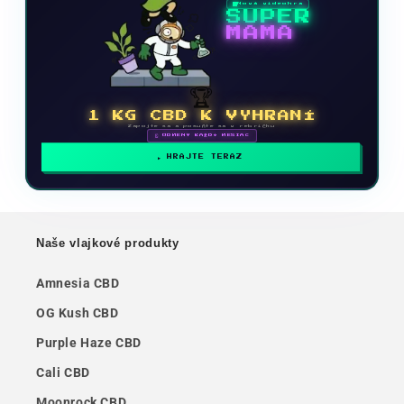
Nová videohra
SUPER
MAMA
🏆
1 KG CBD K VYHRANÍ
Zapojte sa a posuňte sa v rebríčku
🗓 ODMENY KAŽDÝ MESIAC
HRAJTE TERAZ
Naše vlajkové produkty
Amnesia CBD
OG Kush CBD
Purple Haze CBD
Cali CBD
Moonrock CBD