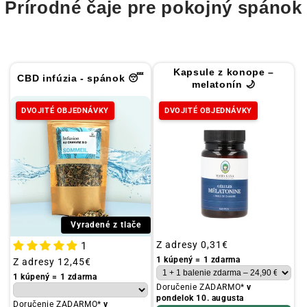
Prírodné čaje pre pokojný spánok
a
:
Kapsule z konope –
CBD infúzia - spánok 😴
melatonín 🌙
DVOJITÉ OBJEDNÁVKY
DVOJITÉ OBJEDNÁVKY
Vyradené z tlače
Obvyklá
Z adresy
0,31€
1
cena
1 kúpený = 1 zdarma
Obvyklá
Z adresy
12,45€
cena
1 kúpený = 1 zdarma
Doručenie ZADARMO*
v
pondelok 10. augusta
Doručenie ZADARMO*
v