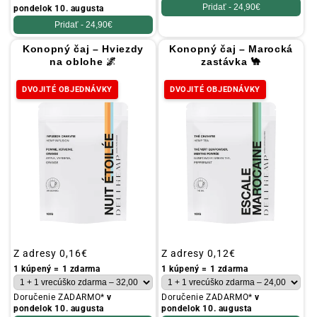
Pridať -
24,90€
pondelok 10. augusta
Pridať -
24,90€
Konopný čaj – Hviezdy
Konopný čaj – Marocká
na oblohe 🌌
zastávka 🐪
DVOJITÉ OBJEDNÁVKY
DVOJITÉ OBJEDNÁVKY
Obvyklá
Z adresy
0,16€
Obvyklá
Z adresy
0,12€
cena
cena
1 kúpený = 1 zdarma
1 kúpený = 1 zdarma
Doručenie ZADARMO*
v
Doručenie ZADARMO*
v
pondelok 10. augusta
pondelok 10. augusta