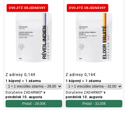
DVOJITÉ OBJEDNÁVKY
DVOJITÉ OBJEDNÁVKY
Obvyklá
Z adresy
0,14€
Obvyklá
Z adresy
0,16€
cena
cena
1 kúpený = 1 zdarma
1 kúpený = 1 zdarma
Doručenie ZADARMO*
v
Doručenie ZADARMO*
v
pondelok 10. augusta
pondelok 10. augusta
Pridať -
28,00€
Pridať -
32,00€