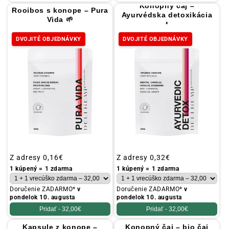
Konopný čaj –
Rooibos s konope – Pura
Ayurvédska detoxikácia
Vida 🌱
🧘
DVOJITÉ OBJEDNÁVKY
DVOJITÉ OBJEDNÁVKY
Obvyklá
Z adresy
0,16€
Obvyklá
Z adresy
0,32€
cena
cena
1 kúpený = 1 zdarma
1 kúpený = 1 zdarma
Doručenie ZADARMO*
v
Doručenie ZADARMO*
v
pondelok 10. augusta
pondelok 10. augusta
Pridať -
32,00€
Pridať -
32,00€
Kapsule z konope –
Konopný čaj – bio čaj