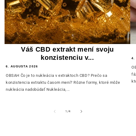
Váš CBD extrakt mení svoju
konzistenciu v...
4.
6. AUGUSTA 2026
OB
fá
OBSAH Čo je to nukleácia v extraktoch CBD? Prečo sa
kt
konzistencia extraktu časom mení? Rôzne formy, ktoré môže
nukleácia nadobúdať Nukleácia,...
z
1
/
4