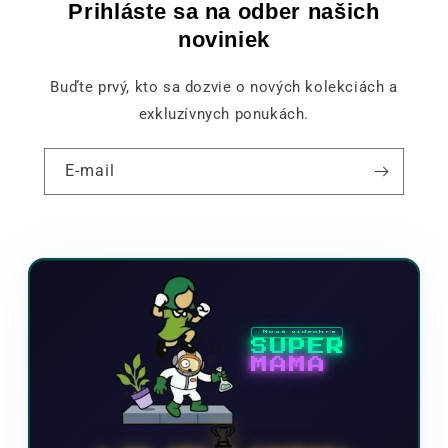
Prihláste sa na odber našich
noviniek
Buďte prvý, kto sa dozvie o nových kolekciách a
exkluzívnych ponukách.
E-mail
Nová videohra
SUPER
MAMA
🏆