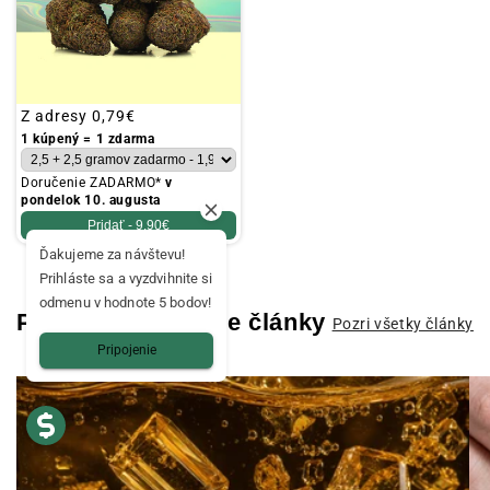
Obvyklá
Z adresy
0,79€
cena
1 kúpený = 1 zdarma
Doručenie ZADARMO*
v
pondelok 10. augusta
Pridať -
9,90€
Ďakujeme za návštevu!
Prihláste sa a vyzdvihnite si
odmenu v hodnote 5 bodov!
Prečítajte si ďalšie články
Pozri všetky články
Pripojenie