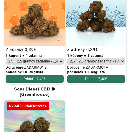
Obvyklá
Z adresy
0,39€
Obvyklá
Z adresy
0,39€
cena
cena
1 kúpený = 1 zdarma
1 kúpený = 1 zdarma
Doručenie ZADARMO*
v
Doručenie ZADARMO*
v
pondelok 10. augusta
pondelok 10. augusta
Pridať -
7,40€
Pridať -
7,40€
Sour Diesel CBD ⛽
[Greenhouse]
DVOJITÉ OBJEDNÁVKY