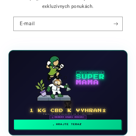
exkluzívnych ponukách.
E-mail
Nová videohra
SUPER
MAMA
🏆
1 KG CBD K VYHRANÍ
Zapojte sa a posuňte sa v rebríčku
🗓 ODMENY KAŽDÝ MESIAC
HRAJTE TERAZ