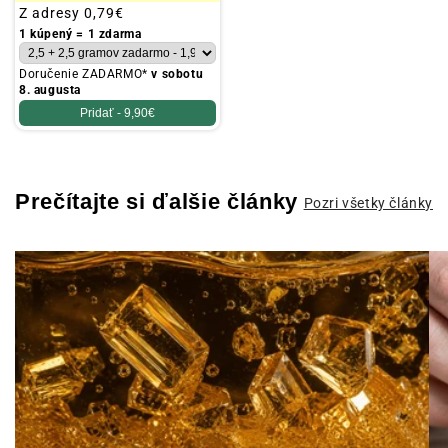
Obvyklá
Z adresy
0,79€
cena
1 kúpený = 1 zdarma
Doručenie ZADARMO*
v sobotu
8. augusta
Pridať -
9,90€
Prečítajte si ďalšie články
Pozri všetky články