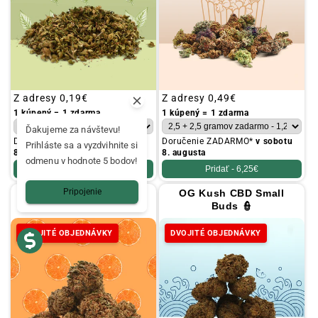
Obvyklá
Z adresy
0,19€
Obvyklá
Z adresy
0,49€
cena
cena
1 kúpený = 1 zdarma
1 kúpený = 1 zdarma
Ďakujeme za návštevu!
Doručenie ZADARMO*
v sobotu
Doručenie ZADARMO*
v sobotu
Prihláste sa a vyzdvihnite si
8. augusta
8. augusta
odmenu v hodnote 5 bodov!
Pridať -
4,95€
Pridať -
6,25€
Pripojenie
Orange Bud CBD Small
OG Kush CBD Small
Buds 🍊
Buds 👮
DVOJITÉ OBJEDNÁVKY
DVOJITÉ OBJEDNÁVKY