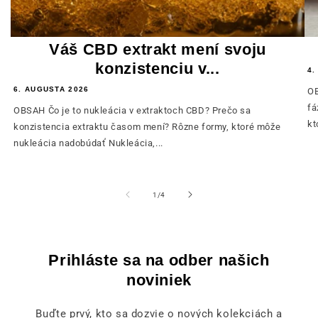
Váš CBD extrakt mení svoju
konzistenciu v...
4.
6. AUGUSTA 2026
OB
fá
OBSAH Čo je to nukleácia v extraktoch CBD? Prečo sa
kt
konzistencia extraktu časom mení? Rôzne formy, ktoré môže
nukleácia nadobúdať Nukleácia,...
z
1
/
4
Prihláste sa na odber našich
noviniek
Buďte prvý, kto sa dozvie o nových kolekciách a