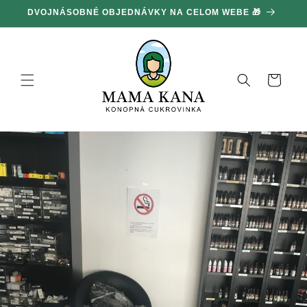
Ignorovať
DVOJNÁSOBNÉ OBJEDNÁVKY NA CELOM WEBE 🎁
1
a prejsť
na obsah
Košík