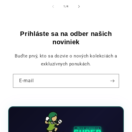
z
1
/
4
Prihláste sa na odber našich
noviniek
Buďte prvý, kto sa dozvie o nových kolekciách a
exkluzívnych ponukách.
E-mail
Nová videohra