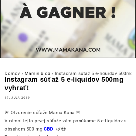
Domov
›
Mamin blog
›
Instagram súťaž 5 e-liquidov 500mg v
Instagram súťaž 5 e-liquidov 500mg
vyhrať!
17. JÚLA 2019
🚨 Otvorenie súťaže Mama Kana 🚨
V rámci tejto prvej súťaže vám ponúkame 5 e-liquidov s
obsahom 500 mg
CBD
! 🌿😍