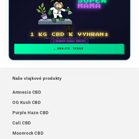
SUPER
MAMA
🏆
1 KG CBD K VYHRANÍ
Zapojte sa a posuňte sa v rebríčku
🗓 ODMENY KAŽDÝ MESIAC
HRAJTE TERAZ
Naše vlajkové produkty
Amnesia CBD
OG Kush CBD
Purple Haze CBD
Cali CBD
Moonrock CBD