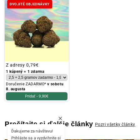
DVOJITÉ OBJEDNÁVKY
Obvyklá
Z adresy
0,79€
cena
1 kúpený = 1 zdarma
Doručenie ZADARMO*
v sobotu
8. augusta
Pridať -
9,90€
Prečítajte si ďalšie články
Pozri všetky články
Ďakujeme za návštevu!
Prihláste sa a vyzdvihnite si