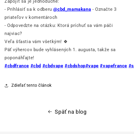
Zapojiť sa je jednoduché:
- Prihlásiť sa k odberu
@cbd_mamakana
- Označte 3
priateľov v komentároch
- Odpovedzte na otázku: Ktorá príchuť sa vám páči
najviac?
Veľa šťastia vám všetkým! 🍀
Päť výhercov bude vyhlásených 1. augusta, takže sa
poponáhľajte!
#cbdfrance
#cbd
#cbdvape
#cbdshop
#vape
#vapefrance
#s
Zdieľať tento článok
Späť na blog