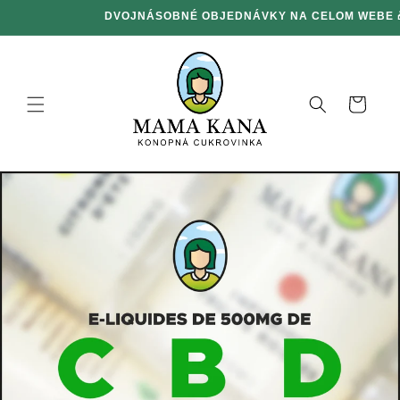
Ignorovať
DVOJNÁSOBNÉ OBJEDNÁVKY NA CELOM WEBE 
a prejsť
na obsah
Košík