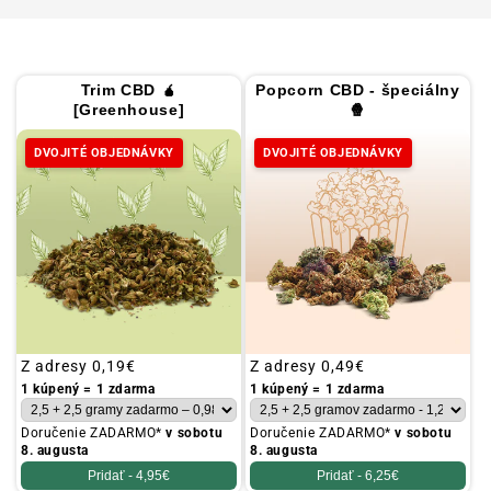
Trim CBD 🧉
Popcorn CBD - špeciálny
[Greenhouse]
🍿
DVOJITÉ OBJEDNÁVKY
DVOJITÉ OBJEDNÁVKY
Obvyklá
Z adresy
0,19€
Obvyklá
Z adresy
0,49€
cena
cena
1 kúpený = 1 zdarma
1 kúpený = 1 zdarma
Doručenie ZADARMO*
v sobotu
Doručenie ZADARMO*
v sobotu
8. augusta
8. augusta
Pridať -
4,95€
Pridať -
6,25€