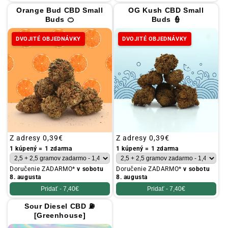
Orange Bud CBD Small
OG Kush CBD Small
Buds 🍊
Buds 👮
DVOJITÉ OBJEDNÁVKY
DVOJITÉ OBJEDNÁVKY
Obvyklá
Z adresy
0,39€
Obvyklá
Z adresy
0,39€
cena
cena
1 kúpený = 1 zdarma
1 kúpený = 1 zdarma
Doručenie ZADARMO*
v sobotu
Doručenie ZADARMO*
v sobotu
8. augusta
8. augusta
Pridať -
7,40€
Pridať -
7,40€
Sour Diesel CBD ⛽
[Greenhouse]