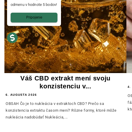
odmenu v hodnote 5 bodov!
Pripojenie
Váš CBD extrakt mení svoju
konzistenciu v...
4.
6. AUGUSTA 2026
OB
fá
OBSAH Čo je to nukleácia v extraktoch CBD? Prečo sa
kt
konzistencia extraktu časom mení? Rôzne formy, ktoré môže
nukleácia nadobúdať Nukleácia,...