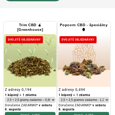
Trim CBD 🧉
Popcorn CBD - špeciálny
[Greenhouse]
🍿
DVOJITÉ OBJEDNÁVKY
DVOJITÉ OBJEDNÁVKY
Obvyklá
Z adresy
0,19€
Obvyklá
Z adresy
0,49€
cena
cena
1 kúpený = 1 zdarma
1 kúpený = 1 zdarma
Doručenie ZADARMO*
v sobotu
Doručenie ZADARMO*
v sobotu
8. augusta
8. augusta