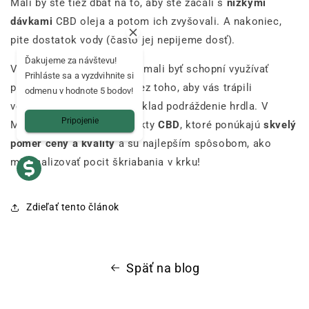
Mali by ste tiež dbať na to, aby ste začali s
nízkymi
dávkami
CBD oleja a potom ich zvyšovali. A nakoniec,
pite dostatok vody (často jej nepijeme dosť).
Ďakujeme za návštevu!
Vďaka týmto tipom by ste mali byť schopní využívať
Prihláste sa a vyzdvihnite si
potenciálne výhody CBD bez toho, aby vás trápili
odmenu v hodnote 5 bodov!
vedľajšie účinky, ako napríklad podráždenie hrdla. V
Pripojenie
Mama Kana nájdete produkty
CBD
, ktoré ponúkajú
skvelý
pomer ceny a kvality
a sú najlepším spôsobom, ako
minimalizovať pocit škriabania v krku!
Zdieľať tento článok
Späť na blog