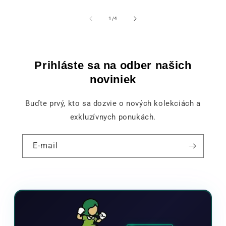
z
1
/
4
Prihláste sa na odber našich
noviniek
Buďte prvý, kto sa dozvie o nových kolekciách a
exkluzívnych ponukách.
E-mail