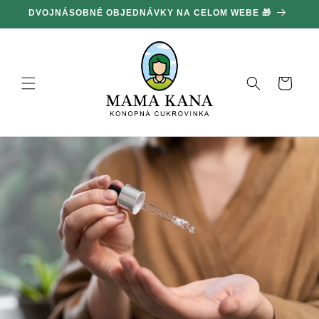
Ignorovať
DVOJNÁSOBNÉ OBJEDNÁVKY NA CELOM WEBE 🎁
1
a prejsť
na obsah
Košík