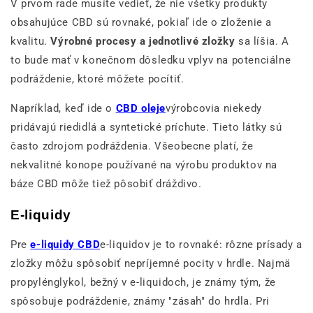
V prvom rade musíte vedieť, že nie všetky produkty
obsahujúce CBD sú rovnaké, pokiaľ ide o zloženie a
kvalitu.
Výrobné procesy a jednotlivé zložky
sa líšia. A
to bude mať v konečnom dôsledku vplyv na potenciálne
podráždenie, ktoré môžete pocítiť.
Napríklad, keď ide o
CBD oleje
výrobcovia niekedy
pridávajú riedidlá a syntetické príchute. Tieto látky sú
často zdrojom podráždenia. Všeobecne platí, že
nekvalitné konope používané na výrobu produktov na
báze CBD môže tiež pôsobiť dráždivo.
E-liquidy
Pre
e-liquidy CBD
e-liquidov je to rovnaké: rôzne prísady a
zložky môžu spôsobiť nepríjemné pocity v hrdle. Najmä
propylénglykol, bežný v e-liquidoch, je známy tým, že
spôsobuje podráždenie, známy "zásah" do hrdla. Pri