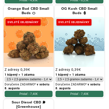
Pridať -
4,95€
Pridať -
6,25€
Orange Bud CBD Small
OG Kush CBD Small
Buds 🍊
Buds 👮
DVOJITÉ OBJEDNÁVKY
DVOJITÉ OBJEDNÁVKY
Obvyklá
Z adresy
0,39€
Obvyklá
Z adresy
0,39€
cena
cena
1 kúpený = 1 zdarma
1 kúpený = 1 zdarma
Doručenie ZADARMO*
v sobotu
Doručenie ZADARMO*
v sobotu
8. augusta
8. augusta
Pridať -
7,40€
Pridať -
7,40€
Sour Diesel CBD ⛽
[Greenhouse]