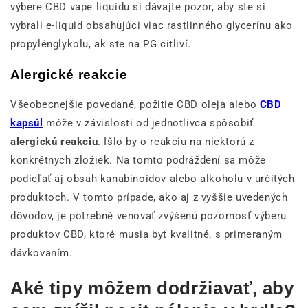
výbere CBD vape liquidu si dávajte pozor, aby ste si
vybrali e-liquid obsahujúci viac rastlinného glycerínu ako
propylénglykolu, ak ste na PG citliví.
Alergické reakcie
Všeobecnejšie povedané, požitie CBD oleja alebo
CBD
kapsúl
môže v závislosti od jednotlivca spôsobiť
alergickú reakciu
. Išlo by o reakciu na niektorú z
konkrétnych zložiek. Na tomto podráždení sa môže
podieľať aj obsah kanabinoidov alebo alkoholu v určitých
produktoch. V tomto prípade, ako aj z vyššie uvedených
dôvodov, je potrebné venovať zvýšenú pozornosť výberu
produktov CBD, ktoré musia byť kvalitné, s primeraným
dávkovaním.
Aké tipy môžem dodržiavať, aby