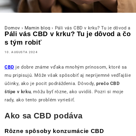
Domov
›
Mamin blog
›
Páli vás CBD v krku? Tu je dôvod a č
Páli vás CBD v krku? Tu je dôvod a čo
s tým robiť
10. AUGUSTA 2024
CBD
je dobre známe vďaka mnohým prínosom, ktoré sa
mu pripisujú. Môže však spôsobiť aj nepríjemné vedľajšie
účinky, ako je pocit podráždenia. Dôvody,
prečo CBD
štípe v krku
, môžu byť rôzne, ako uvidíš. Pozri si moje
rady, ako tento problém vyriešiť.
Ako sa CBD podáva
Rôzne spôsoby konzumácie CBD