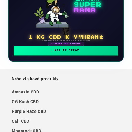
Nová videohra
SUPER
MAMA
🏆
1 KG CBD K VYHRANÍ
Zapojte sa a posuňte sa v rebríčku
🗓 ODMENY KAŽDÝ MESIAC
HRAJTE TERAZ
Naše vlajkové produkty
Amnesia CBD
OG Kush CBD
Purple Haze CBD
Cali CBD
Moonrock CBD