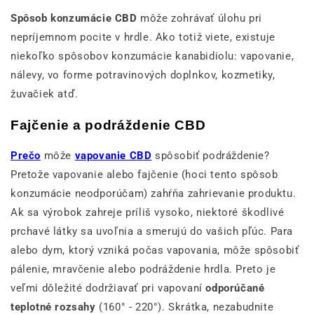
Spôsob konzumácie CBD
môže zohrávať úlohu pri
nepríjemnom pocite v hrdle. Ako totiž viete, existuje
niekoľko spôsobov konzumácie kanabidiolu: vapovanie,
nálevy, vo forme potravinových doplnkov, kozmetiky,
žuvačiek atď.
Fajčenie a podráždenie CBD
Prečo
môže
vapovanie CBD
spôsobiť podráždenie?
Pretože vapovanie alebo fajčenie (hoci tento spôsob
konzumácie neodporúčam) zahŕňa zahrievanie produktu.
Ak sa výrobok zahreje príliš vysoko, niektoré škodlivé
prchavé látky sa uvoľnia a smerujú do vašich pľúc. Para
alebo dym, ktorý vzniká počas vapovania, môže spôsobiť
pálenie, mravčenie alebo podráždenie hrdla. Preto je
veľmi dôležité dodržiavať pri vapovaní
odporúčané
teplotné rozsahy
(160° - 220°). Skrátka, nezabudnite