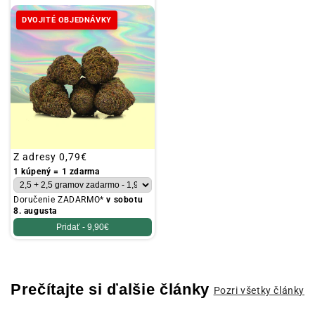
DVOJITÉ OBJEDNÁVKY
Obvyklá
Z adresy
0,79€
cena
1 kúpený = 1 zdarma
Doručenie ZADARMO*
v sobotu
8. augusta
Pridať -
9,90€
Prečítajte si ďalšie články
Pozri všetky články