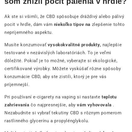
som znížil pocit pálenia v hrdle?
Ak ste si všimli, že CBD spôsobuje dráždivý alebo pálivý
pocit v hrdle, dám vám
niekoľko tipov na
zlepšenie tohto
nepríjemného aspektu.
Musíte konzumovať
vysokokvalitné produkty,
najlepšie
testované v nezávislých laboratóriách. To je veľmi
dôležité. Pokiaľ je to možné, vyberajte si ekologické,
certifikované výrobky. Môžete vyskúšať rôzne spôsoby
konzumácie CBD, aby ste zistili, ktorý je pre vás
príjemnejší.
Pri používaní e-cigarety na vaping si nastavte
teplotu
zahrievania
čo najpresnejšie, aby
vám vyhovovala
.
Nezabudnite si vybrať tekutiny CBD s rôznym pomerom
rastlinného glycerínu a propylénglykolu.