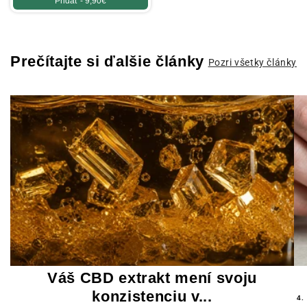
Pridať -
9,90€
Prečítajte si ďalšie články
Pozri všetky články
Váš CBD extrakt mení svoju
konzistenciu v...
4.