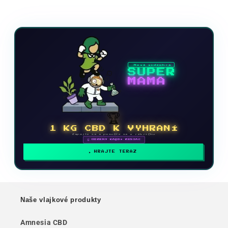
Nová videohra
SUPER
MAMA
🏆
1 KG CBD K VYHRANÍ
Zapojte sa a posuňte sa v rebríčku
🗓 ODMENY KAŽDÝ MESIAC
HRAJTE TERAZ
Naše vlajkové produkty
Amnesia CBD