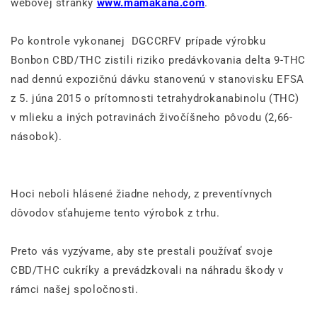
webovej stránky
www.mamakana.com
.
Po kontrole vykonanej
DGCCRF
V prípade výrobku
Bonbon CBD/THC zistili riziko predávkovania delta 9-THC
nad dennú expozičnú dávku stanovenú v stanovisku EFSA
z 5. júna 2015 o prítomnosti tetrahydrokanabinolu (THC)
v mlieku a iných potravinách živočíšneho pôvodu (2,66-
násobok).
Hoci neboli hlásené žiadne nehody, z preventívnych
dôvodov sťahujeme tento výrobok z trhu.
Preto vás vyzývame, aby ste prestali používať svoje
CBD/THC cukríky a prevádzkovali
na náhradu škody v
rámci našej spoločnosti.