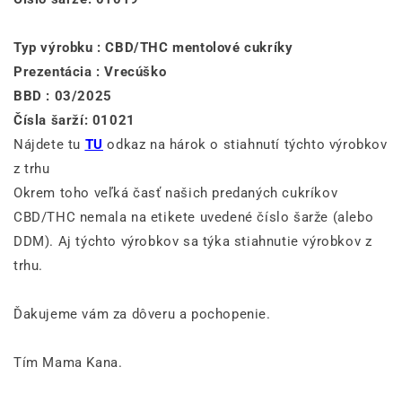
Typ výrobku : CBD/THC mentolové cukríky
Prezentácia : Vrecúško
BBD : 03/2025
Čísla šarží: 01021
Nájdete tu
TU
odkaz na hárok o stiahnutí týchto výrobkov
z trhu
Okrem toho veľká časť našich predaných cukríkov
CBD/THC nemala na etikete uvedené číslo šarže (alebo
DDM). Aj týchto výrobkov sa týka stiahnutie výrobkov z
trhu.
Ďakujeme vám za dôveru a pochopenie.
Tím Mama Kana.