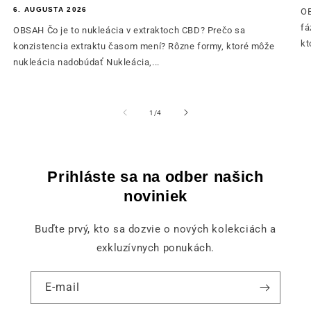
6. AUGUSTA 2026
OB
fá
OBSAH Čo je to nukleácia v extraktoch CBD? Prečo sa
kt
konzistencia extraktu časom mení? Rôzne formy, ktoré môže
nukleácia nadobúdať Nukleácia,...
z
1
/
4
Prihláste sa na odber našich
noviniek
Buďte prvý, kto sa dozvie o nových kolekciách a
exkluzívnych ponukách.
E-mail