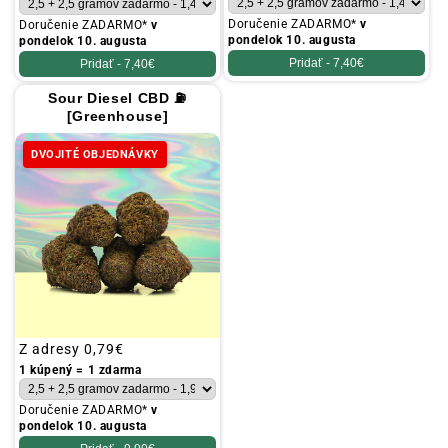
Doručenie ZADARMO*
v
Doručenie ZADARMO*
v
pondelok 10. augusta
pondelok 10. augusta
Pridať -
7,40€
Pridať -
7,40€
Sour Diesel CBD ⛽
[Greenhouse]
DVOJITÉ OBJEDNÁVKY
Obvyklá
Z adresy
0,79€
cena
1 kúpený = 1 zdarma
Doručenie ZADARMO*
v
pondelok 10. augusta