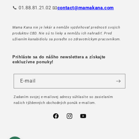
📞 01.88.81.21.02 📧
contact@mamakana.com
Mama Kana nie je lekár a nemôže vyzdvihovať prednosti svojich
produktov CBD. Nie sú to lieky a nemôžu ich nahradiť. Pred
užívaním kanabidiolu sa poraďte so zdravotníckym pracovníkom.
Prihláste sa do nášho newslettera a získajte
exkluzívne ponuky!
E-mail
Zadaním svojej e-mailovej adresy súhlasíte so zasielaním
našich týždenných obchodných ponúk e-mailom.
Facebook
Instagram
YouTube