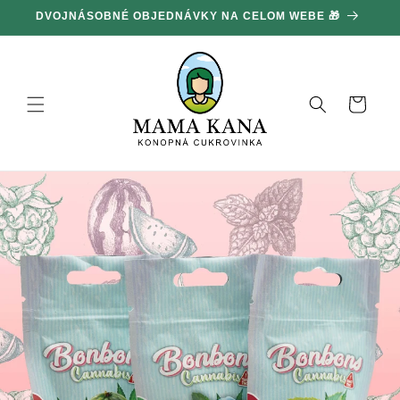
Ignorovať
DVOJNÁSOBNÉ OBJEDNÁVKY NA CELOM WEBE 🎁
1
a prejsť
na obsah
Košík