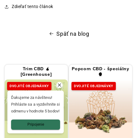
Zdieľať tento článok
Späť na blog
Trim CBD 🧉
Popcorn CBD - špeciálny
[Greenhouse]
🍿
DVOJITÉ OBJEDNÁVKY
DVOJITÉ OBJEDNÁVKY
Ďakujeme za návštevu!
Prihláste sa a vyzdvihnite si
odmenu v hodnote 5 bodov!
Pripojenie