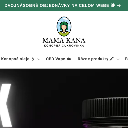
DVOJNÁSOBNÉ OBJEDNÁVKY NA CELOM WEBE 🎁
Konopné oleje 💧
CBD Vape ☁️
Rôzne produkty 🖍️
B