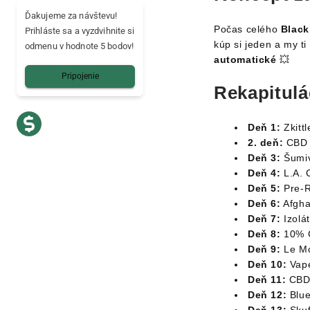
Ďakujeme za návštevu!
Počas celého
Blac
Prihláste sa a vyzdvihnite si
kúp si jeden a my t
odmenu v hodnote 5 bodov!
automatické
💥
Pripojenie
Rekapitulá
Deň 1:
Zkittl
2. deň:
CBD 
Deň 3:
Šumiv
Deň 4:
L.A. C
Deň 5:
Pre-R
Deň 6:
Afgha
Deň 7:
Izolát
Deň 8:
10% C
Deň 9:
Le Mo
Deň 10:
Vape
Deň 11:
CBD 
Deň 12:
Blue