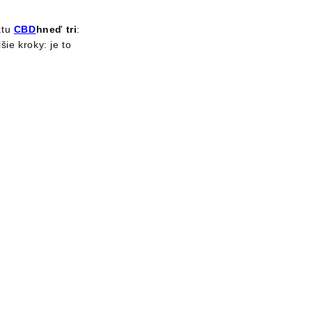
ktu
CBD
hneď tri
:
šie kroky: je to