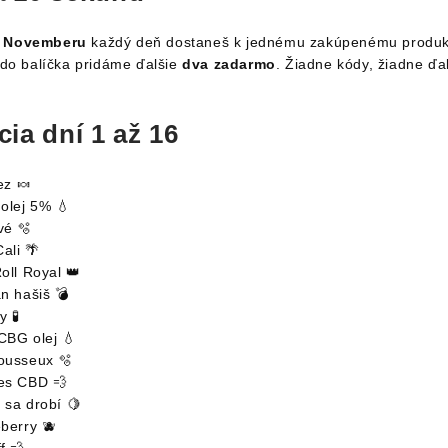
k Novemberu
každý deň dostaneš k jednému zakúpenému produ
i do balíčka pridáme ďalšie
dva zadarmo
. Žiadne kódy, žiadne ďal
cia dní 1 až 16
ez 🍬
olej 5% 💧
é 🫧
ali 🌴
oll Royal 👑
n hašiš 💣
y 🧪
BG olej 💧
usseux 🫧
s CBD 💨
sa drobí 🍋
berry 🫐