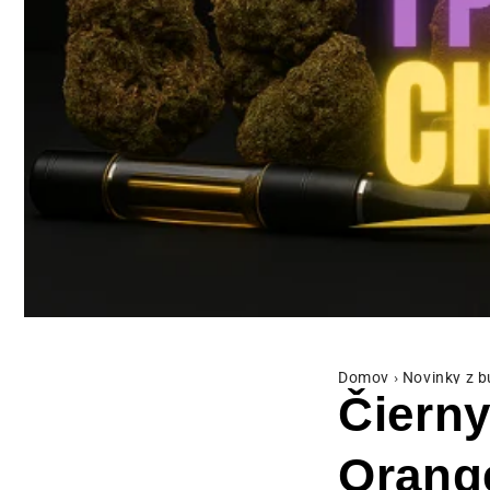
Domov
›
Novinky z 
Čierny
Orang