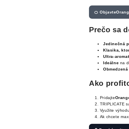
🍊 ObjavteOran
Prečo sa d
Jedinečná 
Klasika, kt
Ultra-aromat
Ideálne
na d
Obmedzená 
Ako profit
Pridajte
Orang
TRIPLICATE 
Využite výhod
Ak chcete maxi