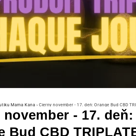
butiku Mama Kana
›
Čierny november - 17. deň: Orange Bud CBD T
 november - 17. deň:
e Bud CBD TRIPLAT