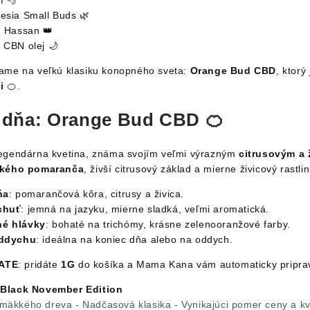
f 💨
sia Small Buds 🌿
 Hassan 👑
CBN olej 🌙
me na veľkú klasiku konopného sveta:
Orange Bud CBD
, ktorý
i
🍊.
 dňa: Orange Bud CBD 🍊
legendárna kvetina, známa svojím veľmi výrazným
citrusovým a 
dkého pomaranča
, živší citrusový základ a mierne živicový rastli
ňa
: pomarančová kôra, citrusy a živica.
chuť
: jemná na jazyku, mierne sladká, veľmi aromatická.
é hlávky
: bohaté na trichómy, krásne zelenooranžové farby.
oddychu
: ideálna na koniec dňa alebo na oddych.
ATE
: pridáte
1G
do košíka a Mama Kana vám automaticky pripra
Black November Edition
a mäkkého dreva - Nadčasová klasika - Vynikajúci pomer ceny a kv