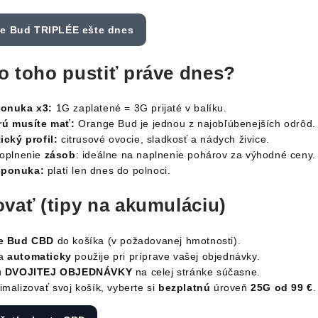
ge Bud TRIPLÉE ešte dnes
o toho pustiť práve dnes?
ponuka x3:
1G zaplatené = 3G prijaté v balíku.
orú musíte mať:
Orange Bud je jednou z najobľúbenejších odrôd.
ický profil:
citrusové ovocie, sladkosť a nádych živice.
oplnenie
zásob
: ideálne na naplnenie pohárov za výhodné ceny.
ponuka:
platí len dnes do polnoci.
ovať (tipy na akumuláciu)
e Bud CBD
do košíka (v požadovanej hmotnosti).
sa
automaticky
použije pri príprave vašej objednávky.
u
DVOJITEJ OBJEDNÁVKY
na celej stránke súčasne.
malizovať svoj košík, vyberte si
bezplatnú
úroveň
25G od 99 €
.