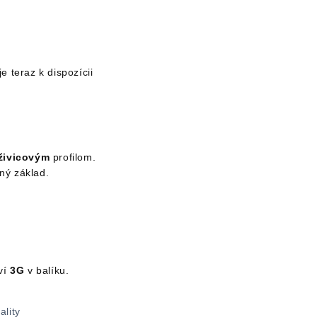
 je teraz k dispozícii
živicovým
profilom.
nný základ.
ví
3G
v balíku.
ality