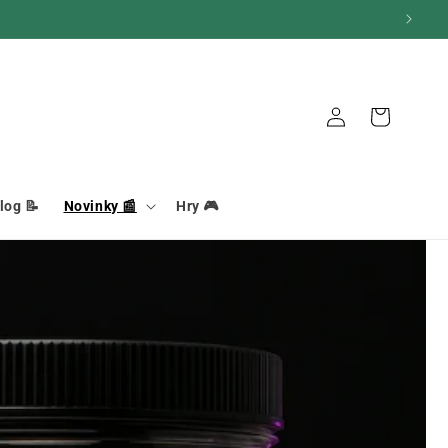
Pripojenie
Košík
log 📝
Novinky 📰
Hry 🎮