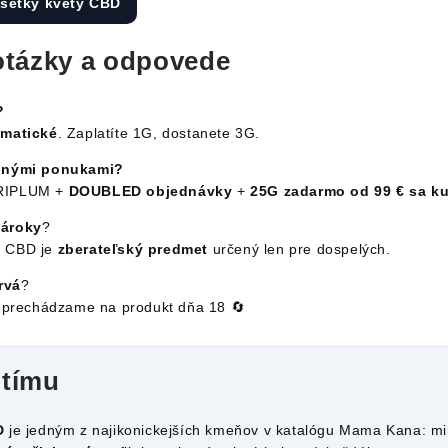
všetky kvety CBD
otázky a odpovede
?
matické
. Zaplatíte 1G, dostanete 3G.
 inými ponukami?
TRIPLUM +
DOUBLED objednávky
+
25G zadarmo od 99 €
sa k
nároky
?
d CBD je
zberateľský predmet
určený len pre dospelých.
rvá
?
a prechádzame na produkt dňa 18 🔄
 tímu
D
je jedným z najikonickejších kmeňov v katalógu Mama Kana: m