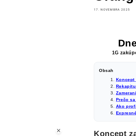
17. NOVEMBRA 2025
Dn
1G zakúpe
Obsah
Koncept 
Rekapitu
Zamerani
Prečo sa
Ako prof
Expresné
Koncept z