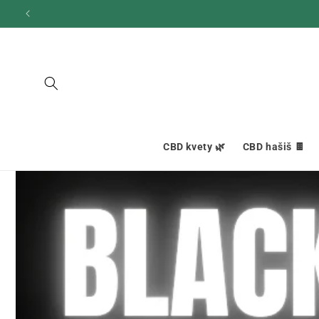
Ignorovať
a prejsť
na obsah
CBD kvety 🌿
CBD hašiš 🍫