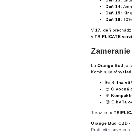
Deň 13:
Skuf
Deň 14:
Amne
Deň 15:
King
Deň 16:
10% 
V
17. deň
prechádza
v
TRIPLICATE verzi
Zameranie
La
Orange Bud
je 
Kombinuje tóny
sla
🌬 S
ilná vô
🍊 O
vocná 
🌱
Kompaktn
😌 C
hvíľa 
Teraz je to
TRIPLIC
Orange Bud CBD - 
Profil citrusového 