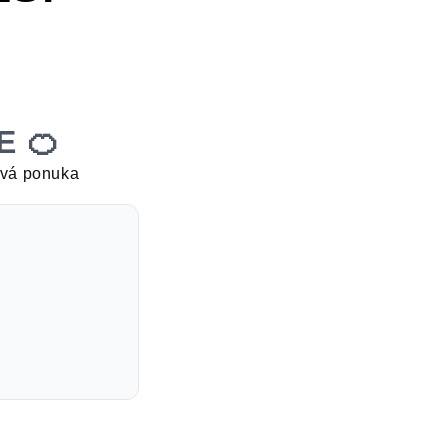
E 🍊
ová ponuka