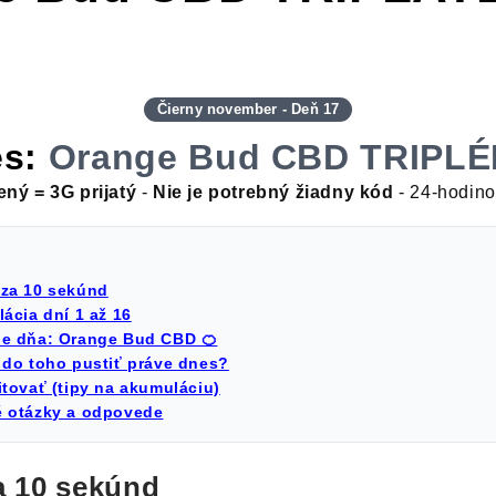
Čierny november - Deň 17
es:
Orange Bud CBD TRIPLÉ
ný = 3G prijatý
-
Nie je potrebný žiadny kód
- 24-hodin
za 10 sekúnd
lácia dní 1 až 16
e dňa: Orange Bud CBD 🍊
 do toho pustiť práve dnes?
itovať (tipy na akumuláciu)
 otázky a odpovede
a 10 sekúnd